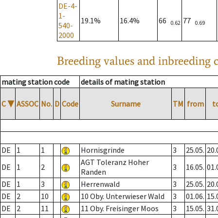
DE-4-
1-
19.1%
16.4%
66
77
0.62
0.69
540-
2000
Breeding values and inbreeding c
mating station code
details of mating station
C
▼
ASSOC
No.
D
Code
Surname
TM
from
t
DE
1
1
Hornisgrinde
3
25.05.
20.
AGT Toleranz Hoher
DE
1
2
3
16.05.
01.
Randen
DE
1
3
Herrenwald
3
25.05.
20.
DE
2
10
10 Oby. Unterwieser Wald
3
01.06.
15.
DE
2
11
11 Oby. Freisinger Moos
3
15.05.
31.