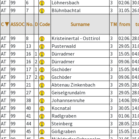
AT
99
6
Löhnersbach
3
02.06.
30.
AT
99
7
Blühnbachtal
3
31.05.
26.
C
▼
ASSOC
No.
D
Code
Surname
TM
from
t
AT
99
8
Kristeinertal - Osttirol
3
02.06.
28.
AT
99
13
Pusterwald
3
29.05.
31.
AT
99
16
1
Dürradmer
3
15.05.
04.
AT
99
16
2
Dürradmer
3
09.06.
04.
AT
99
17
1
Gschöder
3
15.05.
04.
AT
99
17
2
Gschöder
3
09.06.
04.
AT
99
21
Abtenau Zinkenbach
3
29.05.
28.
AT
99
27
Geiselgrundalm
3
29.05.
28.
AT
99
38
Johannsenruhe
3
14.06.
09.
AT
99
40
Kocnatal
3
30.05.
14.
AT
99
41
Radlgraben
3
01.06.
31.
AT
99
44
Steinberg
3
28.05.
23.
AT
99
45
Gößgraben
3
15.05.
31.