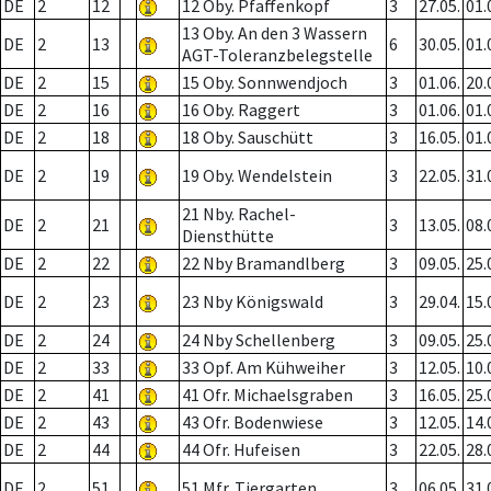
DE
2
12
12 Oby. Pfaffenkopf
3
27.05.
01.
13 Oby. An den 3 Wassern
DE
2
13
6
30.05.
01.
AGT-Toleranzbelegstelle
DE
2
15
15 Oby. Sonnwendjoch
3
01.06.
20.
DE
2
16
16 Oby. Raggert
3
01.06.
01.
DE
2
18
18 Oby. Sauschütt
3
16.05.
01.
DE
2
19
19 Oby. Wendelstein
3
22.05.
31.
21 Nby. Rachel-
DE
2
21
3
13.05.
08.
Diensthütte
DE
2
22
22 Nby Bramandlberg
3
09.05.
25.
DE
2
23
23 Nby Königswald
3
29.04.
15.
DE
2
24
24 Nby Schellenberg
3
09.05.
25.
DE
2
33
33 Opf. Am Kühweiher
3
12.05.
10.
DE
2
41
41 Ofr. Michaelsgraben
3
16.05.
25.
DE
2
43
43 Ofr. Bodenwiese
3
12.05.
14.
DE
2
44
44 Ofr. Hufeisen
3
22.05.
28.
DE
2
51
51 Mfr. Tiergarten
3
06.05.
31.