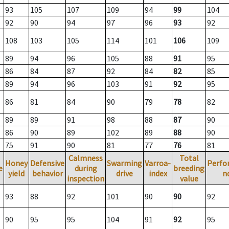
93
105
107
109
94
99
104
92
90
94
97
96
93
92
108
103
105
114
101
106
109
89
94
96
105
88
91
95
86
84
87
92
84
82
85
89
94
96
103
91
92
95
86
81
84
90
79
78
82
89
89
91
98
88
87
90
86
90
89
102
89
88
90
75
91
90
81
77
76
81
Calmness
Total
Honey
Defensive
Swarming
Varroa-
Perfo
e
during
breeding
yield
behavior
drive
index
n
inspection
value
93
88
92
101
90
90
92
90
95
95
104
91
92
95