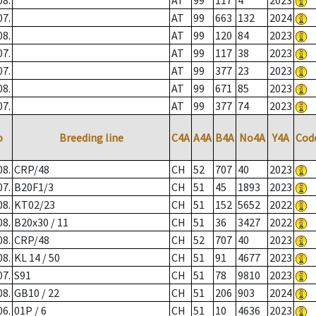
08.
AT
99
117
4
2023
07.
AT
99
663
132
2024
08.
AT
99
120
84
2023
07.
AT
99
117
38
2023
07.
AT
99
377
23
2023
08.
AT
99
671
85
2023
07.
AT
99
377
74
2023
o
Breeding line
C4A
A4A
B4A
No4A
Y4A
Cod
08.
CRP/48
CH
52
707
40
2023
07.
B20F1/3
CH
51
45
1893
2023
08.
KT02/23
CH
51
152
5652
2022
08.
B20x30 / 11
CH
51
36
3427
2022
08.
CRP/48
CH
52
707
40
2023
08.
KL 14 / 50
CH
51
91
4677
2023
07.
S91
CH
51
78
9810
2023
08.
GB10 / 22
CH
51
206
903
2024
06.
01P / 6
CH
51
10
4636
2023