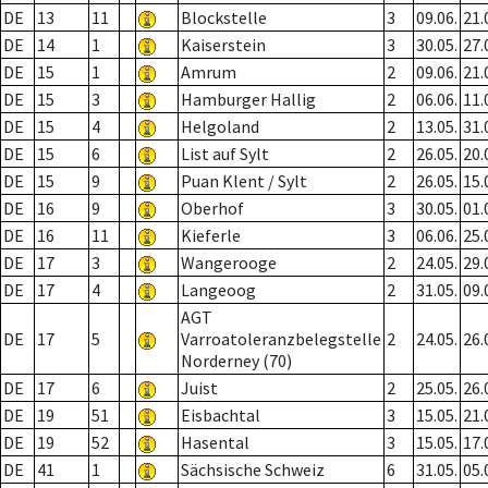
DE
13
11
Blockstelle
3
09.06.
21.
DE
14
1
Kaiserstein
3
30.05.
27.
DE
15
1
Amrum
2
09.06.
21.
DE
15
3
Hamburger Hallig
2
06.06.
11.
DE
15
4
Helgoland
2
13.05.
31.
DE
15
6
List auf Sylt
2
26.05.
20.
DE
15
9
Puan Klent / Sylt
2
26.05.
15.
DE
16
9
Oberhof
3
30.05.
01.
DE
16
11
Kieferle
3
06.06.
25.
DE
17
3
Wangerooge
2
24.05.
29.
DE
17
4
Langeoog
2
31.05.
09.
AGT
DE
17
5
Varroatoleranzbelegstelle
2
24.05.
26.
Norderney (70)
DE
17
6
Juist
2
25.05.
26.
DE
19
51
Eisbachtal
3
15.05.
21.
DE
19
52
Hasental
3
15.05.
17.
DE
41
1
Sächsische Schweiz
6
31.05.
05.