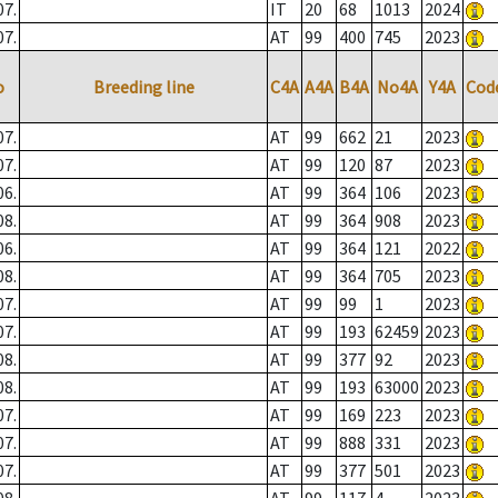
07.
IT
20
68
1013
2024
07.
AT
99
400
745
2023
o
Breeding line
C4A
A4A
B4A
No4A
Y4A
Cod
07.
AT
99
662
21
2023
07.
AT
99
120
87
2023
06.
AT
99
364
106
2023
08.
AT
99
364
908
2023
06.
AT
99
364
121
2022
08.
AT
99
364
705
2023
07.
AT
99
99
1
2023
07.
AT
99
193
62459
2023
08.
AT
99
377
92
2023
08.
AT
99
193
63000
2023
07.
AT
99
169
223
2023
07.
AT
99
888
331
2023
07.
AT
99
377
501
2023