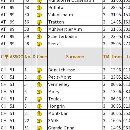
AT
99
46
Mühldorfer Ochsenalm
3
31.05.
15.
AT
99
48
Pöllatal
3
28.05.
31.
AT
99
50
Valentinalm
3
31.05.
15.
AT
99
56
Tratten
3
14.05.
16.
AT
99
58
Mühlviertler Alm
3
21.05.
30.
AT
99
59
Scheiterboden
3
23.05.
15.
AT
99
98
Seetal
3
25.05.
27.
C
▼
ASSOC
No.
D
Code
Surname
TM
from
t
CH
51
1
Bonatchiesse
3
13.06.
01.
CH
51
3
Petit-Mont
3
23.05.
26.
CH
51
5
Vermeilley
3
06.06.
01.
CH
51
6
Moiry
3
13.06.
08.
CH
51
7
Toules
3
06.06.
01.
CH
51
8
Hongrin
3
30.05.
01.
CH
51
21
Mont-Dar
3
30.05.
25.
CH
51
22
SADE
3
16.05.
01.
CH
51
51
Grande-Enne
3
14.05.
06.