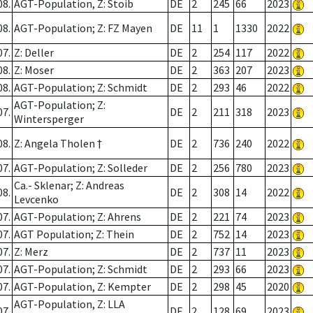
08.
AGT-Population, Z: Stoib
DE
2
245
66
2023
08.
AGT-Population; Z: FZ Mayen
DE
11
1
1330
2022
07.
Z: Deller
DE
2
254
117
2022
08.
Z: Moser
DE
2
363
207
2023
08.
AGT-Population; Z: Schmidt
DE
2
293
46
2022
AGT-Population; Z:
07.
DE
2
211
318
2023
Wintersperger
08.
Z: Angela Tholen †
DE
2
736
240
2022
07.
AGT-Population; Z: Solleder
DE
2
256
780
2023
Ca.- Sklenar; Z: Andreas
08.
DE
2
308
14
2022
Levcenko
07.
AGT-Population; Z: Ahrens
DE
2
221
74
2023
07.
AGT Population; Z: Thein
DE
2
752
14
2023
07.
Z: Merz
DE
2
737
11
2023
07.
AGT-Population; Z: Schmidt
DE
2
293
66
2023
07.
AGT-Population, Z: Kempter
DE
2
298
45
2020
AGT-Population, Z: LLA
07.
DE
2
128
69
2023