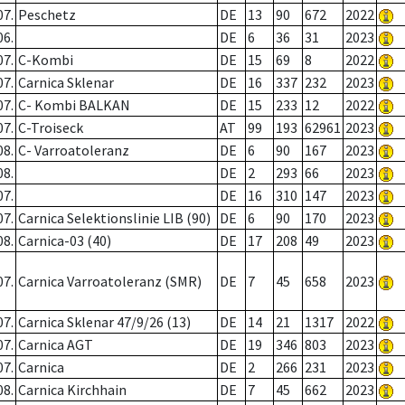
07.
Peschetz
DE
13
90
672
2022
06.
DE
6
36
31
2023
07.
C-Kombi
DE
15
69
8
2022
07.
Carnica Sklenar
DE
16
337
232
2023
07.
C- Kombi BALKAN
DE
15
233
12
2022
07.
C-Troiseck
AT
99
193
62961
2023
08.
C- Varroatoleranz
DE
6
90
167
2023
08.
DE
2
293
66
2023
07.
DE
16
310
147
2023
07.
Carnica Selektionslinie LIB (90)
DE
6
90
170
2023
08.
Carnica-03 (40)
DE
17
208
49
2023
07.
Carnica Varroatoleranz (SMR)
DE
7
45
658
2023
07.
Carnica Sklenar 47/9/26 (13)
DE
14
21
1317
2022
07.
Carnica AGT
DE
19
346
803
2023
07.
Carnica
DE
2
266
231
2023
08.
Carnica Kirchhain
DE
7
45
662
2023