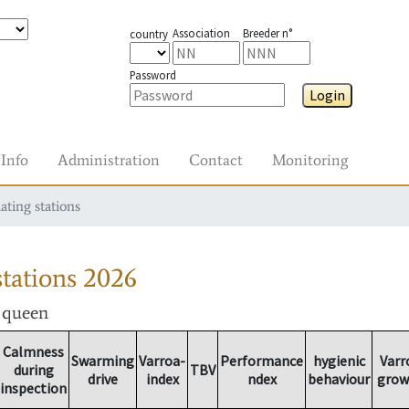
Association
Breeder n°
country
Password
Login
Info
Administration
Contact
Monitoring
ating stations
tations
2026
r queen
Calmness
Swarming
Varroa-
Performance
hygienic
Varr
during
TBV
drive
index
ndex
behaviour
grow
inspection