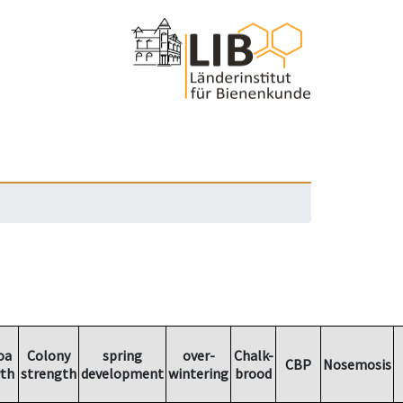
oa
Colony
spring
over-
Chalk-
CBP
Nosemosis
th
strength
development
wintering
brood