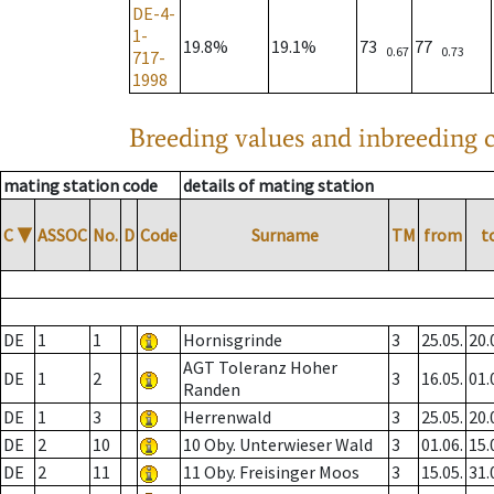
DE-4-
1-
19.8%
19.1%
73
77
0.67
0.73
717-
1998
Breeding values and inbreeding c
mating station code
details of mating station
C
▼
ASSOC
No.
D
Code
Surname
TM
from
t
DE
1
1
Hornisgrinde
3
25.05.
20.
AGT Toleranz Hoher
DE
1
2
3
16.05.
01.
Randen
DE
1
3
Herrenwald
3
25.05.
20.
DE
2
10
10 Oby. Unterwieser Wald
3
01.06.
15.
DE
2
11
11 Oby. Freisinger Moos
3
15.05.
31.