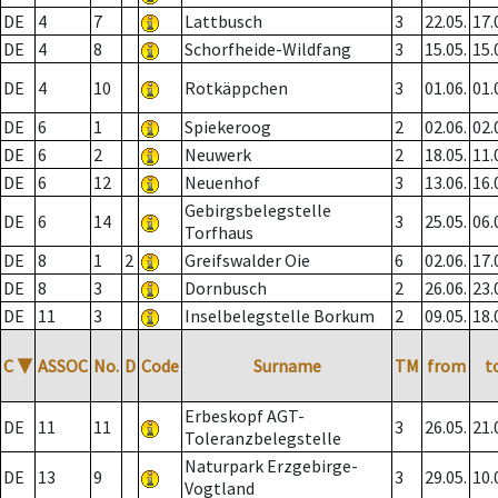
DE
4
7
Lattbusch
3
22.05.
17.
DE
4
8
Schorfheide-Wildfang
3
15.05.
15.
DE
4
10
Rotkäppchen
3
01.06.
01.
DE
6
1
Spiekeroog
2
02.06.
02.
DE
6
2
Neuwerk
2
18.05.
11.
DE
6
12
Neuenhof
3
13.06.
16.
Gebirgsbelegstelle
DE
6
14
3
25.05.
06.
Torfhaus
DE
8
1
2
Greifswalder Oie
6
02.06.
17.
DE
8
3
Dornbusch
2
26.06.
23.
DE
11
3
Inselbelegstelle Borkum
2
09.05.
18.
C
▼
ASSOC
No.
D
Code
Surname
TM
from
t
Erbeskopf AGT-
DE
11
11
3
26.05.
21.
Toleranzbelegstelle
Naturpark Erzgebirge-
DE
13
9
3
29.05.
10.
Vogtland