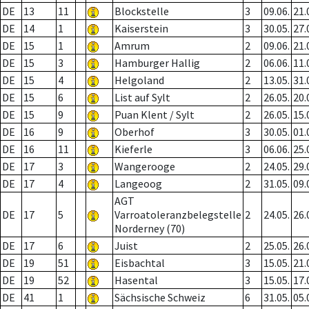
DE
13
11
Blockstelle
3
09.06.
21.
DE
14
1
Kaiserstein
3
30.05.
27.
DE
15
1
Amrum
2
09.06.
21.
DE
15
3
Hamburger Hallig
2
06.06.
11.
DE
15
4
Helgoland
2
13.05.
31.
DE
15
6
List auf Sylt
2
26.05.
20.
DE
15
9
Puan Klent / Sylt
2
26.05.
15.
DE
16
9
Oberhof
3
30.05.
01.
DE
16
11
Kieferle
3
06.06.
25.
DE
17
3
Wangerooge
2
24.05.
29.
DE
17
4
Langeoog
2
31.05.
09.
AGT
DE
17
5
Varroatoleranzbelegstelle
2
24.05.
26.
Norderney (70)
DE
17
6
Juist
2
25.05.
26.
DE
19
51
Eisbachtal
3
15.05.
21.
DE
19
52
Hasental
3
15.05.
17.
DE
41
1
Sächsische Schweiz
6
31.05.
05.