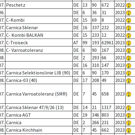
07.
Peschetz
DE
13
90
672
2022
06.
DE
6
36
31
2023
07.
C-Kombi
DE
15
69
8
2022
07.
Carnica Sklenar
DE
16
337
232
2023
07.
C- Kombi BALKAN
DE
15
233
12
2022
07.
C-Troiseck
AT
99
193
62961
2023
08.
C- Varroatoleranz
DE
6
90
167
2023
08.
DE
2
293
66
2023
07.
DE
16
310
147
2023
07.
Carnica Selektionslinie LIB (90)
DE
6
90
170
2023
08.
Carnica-03 (40)
DE
17
208
49
2023
07.
Carnica Varroatoleranz (SMR)
DE
7
45
658
2023
07.
Carnica Sklenar 47/9/26 (13)
DE
14
21
1317
2022
07.
Carnica AGT
DE
19
346
803
2023
07.
Carnica
DE
2
266
231
2023
08.
Carnica Kirchhain
DE
7
45
662
2023