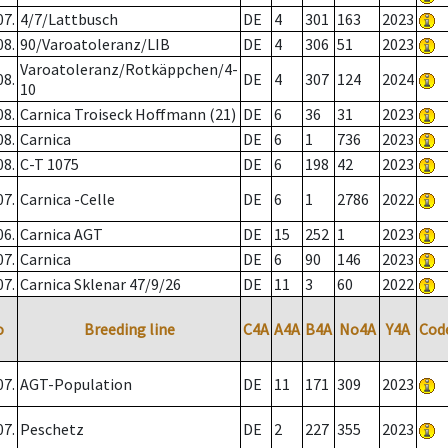
07.
4/7/Lattbusch
DE
4
301
163
2023
08.
90/Varoatoleranz/LIB
DE
4
306
51
2023
Varoatoleranz/Rotkäppchen/4-
08.
DE
4
307
124
2024
10
08.
Carnica Troiseck Hoffmann (21)
DE
6
36
31
2023
08.
Carnica
DE
6
1
736
2023
08.
C-T 1075
DE
6
198
42
2023
07.
Carnica -Celle
DE
6
1
2786
2022
06.
Carnica AGT
DE
15
252
1
2023
07.
Carnica
DE
6
90
146
2023
07.
Carnica Sklenar 47/9/26
DE
11
3
60
2022
o
Breeding line
C4A
A4A
B4A
No4A
Y4A
Cod
07.
AGT-Population
DE
11
171
309
2023
07.
Peschetz
DE
2
227
355
2023