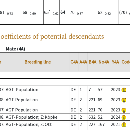
*
81
68
65
64
70
62
(70)
0.73
0.69
0.62
0.67
0.62
oefficients of potential descendants
Mate (4A)
o
Breeding line
C4A
A4A
B4A
No4A
Y4A
Cod
07.
AGT-Population
DE
1
7
57
2023
08.
AGT Population
DE
2
221
69
2023
07.
AGT Population
DE
2
221
70
2023
08.
AGT-Population; Z: Köpke
DE
2
632
52
2024
07.
AGT-Population; Z: Ott
DE
2
227
167
2021