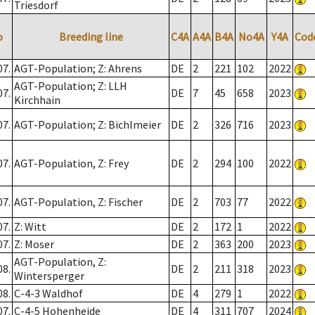
Triesdorf
o
Breeding line
C4A
A4A
B4A
No4A
Y4A
Cod
07.
AGT-Population; Z: Ahrens
DE
2
221
102
2022
AGT-Population; Z: LLH
07.
DE
7
45
658
2023
Kirchhain
07.
AGT-Population; Z: Bichlmeier
DE
2
326
716
2023
07.
AGT-Population, Z: Frey
DE
2
294
100
2022
07.
AGT-Population, Z: Fischer
DE
2
703
77
2022
07.
Z: Witt
DE
2
172
1
2022
07.
Z: Moser
DE
2
363
200
2023
AGT-Population, Z:
08.
DE
2
211
318
2023
Wintersperger
08.
C-4-3 Waldhof
DE
4
279
1
2022
07.
C-4-5 Hohenheide
DE
4
311
707
2024