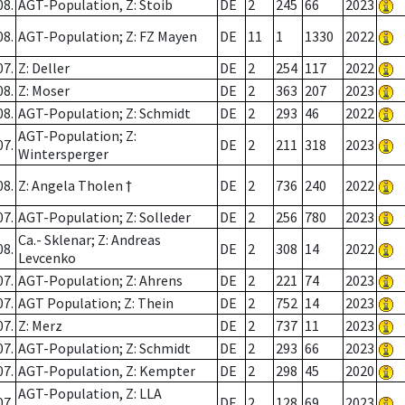
08.
AGT-Population, Z: Stoib
DE
2
245
66
2023
08.
AGT-Population; Z: FZ Mayen
DE
11
1
1330
2022
07.
Z: Deller
DE
2
254
117
2022
08.
Z: Moser
DE
2
363
207
2023
08.
AGT-Population; Z: Schmidt
DE
2
293
46
2022
AGT-Population; Z:
07.
DE
2
211
318
2023
Wintersperger
08.
Z: Angela Tholen †
DE
2
736
240
2022
07.
AGT-Population; Z: Solleder
DE
2
256
780
2023
Ca.- Sklenar; Z: Andreas
08.
DE
2
308
14
2022
Levcenko
07.
AGT-Population; Z: Ahrens
DE
2
221
74
2023
07.
AGT Population; Z: Thein
DE
2
752
14
2023
07.
Z: Merz
DE
2
737
11
2023
07.
AGT-Population; Z: Schmidt
DE
2
293
66
2023
07.
AGT-Population, Z: Kempter
DE
2
298
45
2020
AGT-Population, Z: LLA
07.
DE
2
128
69
2023