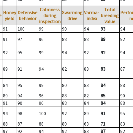
Calmness
Total
Honey
Defensive
Swarming
Varroa-
Perfo
e
during
breeding
yield
behavior
drive
index
n
inspection
value
91
100
99
90
94
93
94
91
97
96
88
88
89
92
92
95
99
94
92
92
94
89
91
94
82
83
83
87
84
95
99
80
83
84
88
89
94
96
88
82
85
90
91
90
90
88
84
84
88
94
98
100
92
89
91
95
88
87
88
80
63
71
83
97
92
94
92
83
87
92