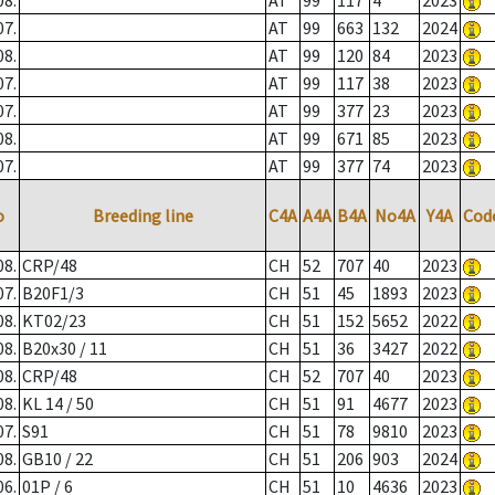
08.
AT
99
117
4
2023
07.
AT
99
663
132
2024
08.
AT
99
120
84
2023
07.
AT
99
117
38
2023
07.
AT
99
377
23
2023
08.
AT
99
671
85
2023
07.
AT
99
377
74
2023
o
Breeding line
C4A
A4A
B4A
No4A
Y4A
Cod
08.
CRP/48
CH
52
707
40
2023
07.
B20F1/3
CH
51
45
1893
2023
08.
KT02/23
CH
51
152
5652
2022
08.
B20x30 / 11
CH
51
36
3427
2022
08.
CRP/48
CH
52
707
40
2023
08.
KL 14 / 50
CH
51
91
4677
2023
07.
S91
CH
51
78
9810
2023
08.
GB10 / 22
CH
51
206
903
2024
06.
01P / 6
CH
51
10
4636
2023