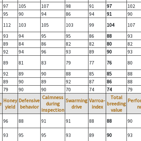
97
105
107
98
91
97
102
95
90
94
86
94
91
90
112
103
105
103
99
104
107
93
94
95
95
86
88
93
89
84
86
82
82
80
82
92
94
96
93
89
90
93
89
81
83
79
77
76
80
92
89
90
88
85
85
88
89
90
89
92
87
86
88
79
90
90
70
74
74
79
Calmness
Total
Honey
Defensive
Swarming
Varroa-
Perfo
e
during
breeding
yield
behavior
drive
index
n
inspection
value
96
88
91
91
88
88
90
93
95
95
93
89
90
93