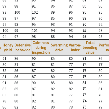
88
91
93
84
92
87
87
89
88
91
86
87
85
86
93
100
102
89
96
95
95
88
97
97
85
90
89
90
92
93
95
93
91
90
92
100
99
101
94
93
95
98
94
97
98
88
94
93
93
Calmness
Total
Honey
Defensive
Swarming
Varroa-
Perfo
e
during
breeding
yield
behavior
drive
index
n
inspection
value
91
86
90
85
80
81
86
80
81
81
81
77
74
77
78
86
87
82
77
76
80
81
86
87
80
77
76
80
91
86
90
85
80
81
86
83
85
87
82
82
79
81
83
80
81
81
77
75
78
78
80
82
81
77
74
77
86
82
82
80
78
75
79