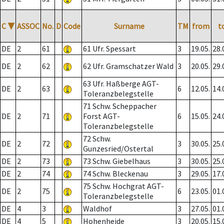
C
▼
ASSOC
No.
D
Code
Surname
TM
from
t
DE
2
61
61 Ufr. Spessart
3
19.05.
28.
DE
2
62
62 Ufr. Gramschatzer Wald
3
20.05.
29.
63 Ufr. Haßberge AGT-
DE
2
63
6
12.05.
14.
Toleranzbelegstelle
71 Schw. Scheppacher
DE
2
71
Forst AGT-
6
15.05.
24.
Toleranzbelegstelle
72 Schw.
DE
2
72
3
30.05.
25.
Gunzesried/Ostertal
DE
2
73
73 Schw. Giebelhaus
3
30.05.
25.
DE
2
74
74 Schw. Bleckenau
3
29.05.
17.
75 Schw. Hochgrat AGT-
DE
2
75
6
23.05.
01.
Toleranzbelegstelle
DE
4
3
Waldhof
3
27.05.
01.
DE
4
5
Hohenheide
3
20.05.
15.