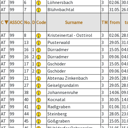
AT
99
6
Löhnersbach
3
02.06.
30.
AT
99
7
Blühnbachtal
3
31.05.
26.
C
▼
ASSOC
No.
D
Code
Surname
TM
from
t
AT
99
8
Kristeinertal - Osttirol
3
02.06.
28.
AT
99
13
Pusterwald
3
29.05.
31.
AT
99
16
1
Dürradmer
3
15.05.
04.
AT
99
16
2
Dürradmer
3
09.06.
04.
AT
99
17
1
Gschöder
3
15.05.
04.
AT
99
17
2
Gschöder
3
09.06.
04.
AT
99
21
Abtenau Zinkenbach
3
29.05.
28.
AT
99
27
Geiselgrundalm
3
29.05.
28.
AT
99
38
Johannsenruhe
3
14.06.
09.
AT
99
40
Kocnatal
3
30.05.
14.
AT
99
41
Radlgraben
3
01.06.
31.
AT
99
44
Steinberg
3
28.05.
23.
AT
99
45
Gößgraben
3
15.05.
31.