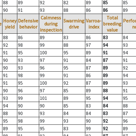
88
89
92
82
89
85
85
90
91
93
88
86
86
89
Calmness
Total
Honey
Defensive
Swarming
Varroa-
Perfo
e
during
breeding
yield
behavior
drive
index
n
inspection
value
88
86
89
83
86
83
84
92
98
99
88
97
94
93
91
95
100
95
89
91
94
90
93
97
91
84
87
91
90
93
96
95
87
89
92
91
98
99
91
86
89
94
91
95
100
92
87
89
93
90
96
97
85
89
88
91
93
99
101
89
95
94
95
94
90
90
85
83
84
88
88
90
93
84
84
83
87
95
98
99
93
90
92
96
89
95
95
83
99
92
89