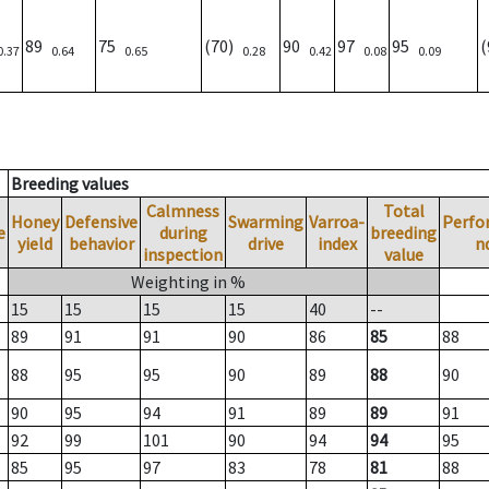
89
75
(70)
90
97
95
0.37
0.64
0.65
0.28
0.42
0.08
0.09
Breeding values
Calmness
Total
Honey
Defensive
Swarming
Varroa-
Perfo
e
during
breeding
yield
behavior
drive
index
n
inspection
value
Weighting in %
15
15
15
15
40
--
89
91
91
90
86
85
88
88
95
95
90
89
88
90
90
95
94
91
89
89
91
92
99
101
90
94
94
95
85
95
97
83
78
81
88