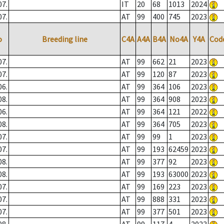
07.
IT
20
68
1013
2024
07.
AT
99
400
745
2023
o
Breeding line
C4A
A4A
B4A
No4A
Y4A
Cod
07.
AT
99
662
21
2023
07.
AT
99
120
87
2023
06.
AT
99
364
106
2023
08.
AT
99
364
908
2023
06.
AT
99
364
121
2022
08.
AT
99
364
705
2023
07.
AT
99
99
1
2023
07.
AT
99
193
62459
2023
08.
AT
99
377
92
2023
08.
AT
99
193
63000
2023
07.
AT
99
169
223
2023
07.
AT
99
888
331
2023
07.
AT
99
377
501
2023