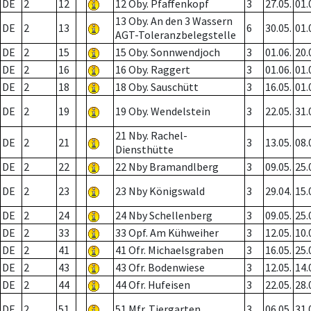
DE
2
12
12 Oby. Pfaffenkopf
3
27.05.
01.
13 Oby. An den 3 Wassern
DE
2
13
6
30.05.
01.
AGT-Toleranzbelegstelle
DE
2
15
15 Oby. Sonnwendjoch
3
01.06.
20.
DE
2
16
16 Oby. Raggert
3
01.06.
01.
DE
2
18
18 Oby. Sauschütt
3
16.05.
01.
DE
2
19
19 Oby. Wendelstein
3
22.05.
31.
21 Nby. Rachel-
DE
2
21
3
13.05.
08.
Diensthütte
DE
2
22
22 Nby Bramandlberg
3
09.05.
25.
DE
2
23
23 Nby Königswald
3
29.04.
15.
DE
2
24
24 Nby Schellenberg
3
09.05.
25.
DE
2
33
33 Opf. Am Kühweiher
3
12.05.
10.
DE
2
41
41 Ofr. Michaelsgraben
3
16.05.
25.
DE
2
43
43 Ofr. Bodenwiese
3
12.05.
14.
DE
2
44
44 Ofr. Hufeisen
3
22.05.
28.
DE
2
51
51 Mfr. Tiergarten
3
06.05.
31.