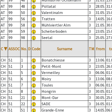
AT
99
46
Mühldorfer Ochsenalm
3
31.05.
15.
AT
99
48
Pöllatal
3
28.05.
31.
AT
99
50
Valentinalm
3
31.05.
15.
AT
99
56
Tratten
3
14.05.
16.
AT
99
58
Mühlviertler Alm
3
21.05.
30.
AT
99
59
Scheiterboden
3
23.05.
15.
AT
99
98
Seetal
3
25.05.
27.
C
▼
ASSOC
No.
D
Code
Surname
TM
from
t
CH
51
1
Bonatchiesse
3
13.06.
01.
CH
51
3
Petit-Mont
3
23.05.
26.
CH
51
5
Vermeilley
3
06.06.
01.
CH
51
6
Moiry
3
13.06.
08.
CH
51
7
Toules
3
06.06.
01.
CH
51
8
Hongrin
3
30.05.
01.
CH
51
21
Mont-Dar
3
30.05.
25.
CH
51
22
SADE
3
16.05.
01.
CH
51
51
Grande-Enne
3
14.05.
06.