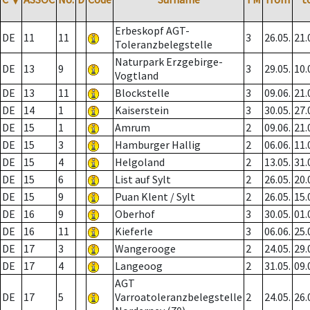
Erbeskopf AGT-
DE
11
11
3
26.05.
21.
Toleranzbelegstelle
Naturpark Erzgebirge-
DE
13
9
3
29.05.
10.
Vogtland
DE
13
11
Blockstelle
3
09.06.
21.
DE
14
1
Kaiserstein
3
30.05.
27.
DE
15
1
Amrum
2
09.06.
21.
DE
15
3
Hamburger Hallig
2
06.06.
11.
DE
15
4
Helgoland
2
13.05.
31.
DE
15
6
List auf Sylt
2
26.05.
20.
DE
15
9
Puan Klent / Sylt
2
26.05.
15.
DE
16
9
Oberhof
3
30.05.
01.
DE
16
11
Kieferle
3
06.06.
25.
DE
17
3
Wangerooge
2
24.05.
29.
DE
17
4
Langeoog
2
31.05.
09.
AGT
DE
17
5
Varroatoleranzbelegstelle
2
24.05.
26.