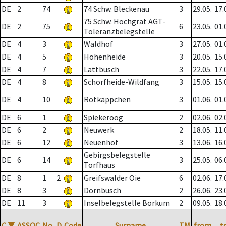
DE
2
74
74 Schw. Bleckenau
3
29.05.
17.
75 Schw. Hochgrat AGT-
DE
2
75
6
23.05.
01.
Toleranzbelegstelle
DE
4
3
Waldhof
3
27.05.
01.
DE
4
5
Hohenheide
3
20.05.
15.
DE
4
7
Lattbusch
3
22.05.
17.
DE
4
8
Schorfheide-Wildfang
3
15.05.
15.
DE
4
10
Rotkäppchen
3
01.06.
01.
DE
6
1
Spiekeroog
2
02.06.
02.
DE
6
2
Neuwerk
2
18.05.
11.
DE
6
12
Neuenhof
3
13.06.
16.
Gebirgsbelegstelle
DE
6
14
3
25.05.
06.
Torfhaus
DE
8
1
2
Greifswalder Oie
6
02.06.
17.
DE
8
3
Dornbusch
2
26.06.
23.
DE
11
3
Inselbelegstelle Borkum
2
09.05.
18.
C
▼
ASSOC
No.
D
Code
Surname
TM
from
t