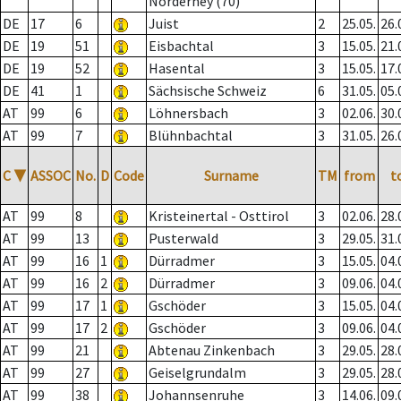
Norderney (70)
DE
17
6
Juist
2
25.05.
26.
DE
19
51
Eisbachtal
3
15.05.
21.
DE
19
52
Hasental
3
15.05.
17.
DE
41
1
Sächsische Schweiz
6
31.05.
05.
AT
99
6
Löhnersbach
3
02.06.
30.
AT
99
7
Blühnbachtal
3
31.05.
26.
C
▼
ASSOC
No.
D
Code
Surname
TM
from
t
AT
99
8
Kristeinertal - Osttirol
3
02.06.
28.
AT
99
13
Pusterwald
3
29.05.
31.
AT
99
16
1
Dürradmer
3
15.05.
04.
AT
99
16
2
Dürradmer
3
09.06.
04.
AT
99
17
1
Gschöder
3
15.05.
04.
AT
99
17
2
Gschöder
3
09.06.
04.
AT
99
21
Abtenau Zinkenbach
3
29.05.
28.
AT
99
27
Geiselgrundalm
3
29.05.
28.
AT
99
38
Johannsenruhe
3
14.06.
09.