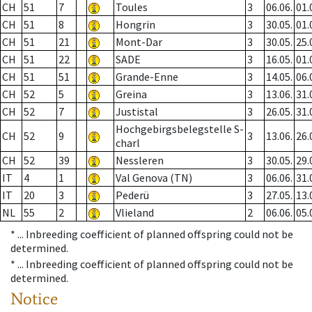
CH
51
7
Toules
3
06.06.
01.
CH
51
8
Hongrin
3
30.05.
01.
CH
51
21
Mont-Dar
3
30.05.
25.
CH
51
22
SADE
3
16.05.
01.
CH
51
51
Grande-Enne
3
14.05.
06.
CH
52
5
Greina
3
13.06.
31.
CH
52
7
Justistal
3
26.05.
31.
Hochgebirgsbelegstelle S-
CH
52
9
3
13.06.
26.
charl
CH
52
39
Nessleren
3
30.05.
29.
IT
4
1
Val Genova (TN)
3
06.06.
31.
IT
20
3
Pederü
3
27.05.
13.
NL
55
2
Vlieland
2
06.06.
05.
* ...
Inbreeding coefficient of planned offspring could not be
determined.
* ...
Inbreeding coefficient of planned offspring could not be
determined.
Notice