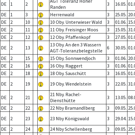
AGT Toleranz Hoher
DE
1
2
3
16.05.
01.
Randen
DE
1
3
Herrenwald
3
25.05.
20.
DE
2
10
10 Oby. Unterwieser Wald
3
01.06.
15.
DE
2
11
11 Oby. Freisinger Moos
3
15.05.
31.
DE
2
12
12 Oby. Pfaffenkopf
3
27.05.
01.
13 Oby. An den 3 Wassern
DE
2
13
6
30.05.
01.
AGT-Toleranzbelegstelle
DE
2
15
15 Oby. Sonnwendjoch
3
01.06.
20.
DE
2
16
16 Oby. Raggert
3
01.06.
01.
DE
2
18
18 Oby. Sauschütt
3
16.05.
01.
DE
2
19
19 Oby. Wendelstein
3
22.05.
31.
21 Nby. Rachel-
DE
2
21
3
13.05.
08.
Diensthütte
DE
2
22
22 Nby Bramandlberg
3
09.05.
25.
DE
2
23
23 Nby Königswald
3
29.04.
15.
DE
2
24
24 Nby Schellenberg
3
09.05.
25.