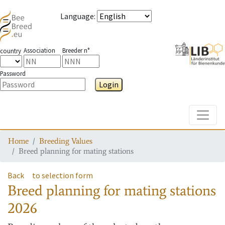
Language
:
Association
Breeder n°
country
Password
Login
Toggle
Home
Breeding Values
Breed planning for mating stations
Back
to selection form
Breed planning for mating stations
2026