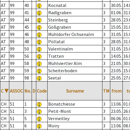
AT
99
40
Kocnatal
3
30.05.
14.
AT
99
41
Radlgraben
3
01.06.
31.
AT
99
44
Steinberg
3
28.05.
23.
AT
99
45
Gößgraben
3
15.05.
31.
AT
99
46
Mühldorfer Ochsenalm
3
31.05.
15.
AT
99
48
Pöllatal
3
28.05.
31.
AT
99
50
Valentinalm
3
31.05.
15.
AT
99
56
Tratten
3
14.05.
16.
AT
99
58
Mühlviertler Alm
3
21.05.
30.
AT
99
59
Scheiterboden
3
23.05.
15.
AT
99
98
Seetal
3
25.05.
27.
C
▼
ASSOC
No.
D
Code
Surname
TM
from
t
CH
51
1
Bonatchiesse
3
13.06.
01.
CH
51
3
Petit-Mont
3
23.05.
26.
CH
51
5
Vermeilley
3
06.06.
01.
CH
51
6
Moiry
3
13.06.
08.