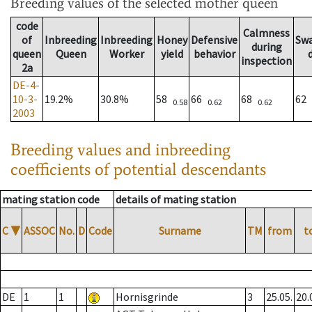
Breeding values
of the selected mother queen
code
Calmness
of
Inbreeding
Inbreeding
Honey
Defensive
Sw
during
queen
Queen
Worker
yield
behavior
inspection
2a
DE-4-
10-3-
19.2%
30.8%
58
66
68
62
0.58
0.62
0.62
2003
Breeding values and inbreeding
coefficients of potential descendants
mating station code
details of mating station
C
▼
ASSOC
No.
D
Code
Surname
TM
from
t
DE
1
1
Hornisgrinde
3
25.05.
20.