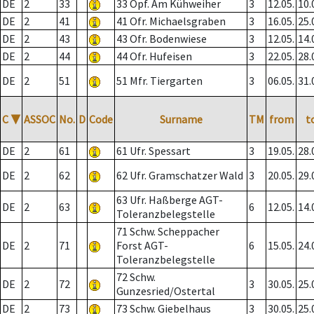
DE
2
33
33 Opf. Am Kühweiher
3
12.05.
10.
DE
2
41
41 Ofr. Michaelsgraben
3
16.05.
25.
DE
2
43
43 Ofr. Bodenwiese
3
12.05.
14.
DE
2
44
44 Ofr. Hufeisen
3
22.05.
28.
DE
2
51
51 Mfr. Tiergarten
3
06.05.
31.
C
▼
ASSOC
No.
D
Code
Surname
TM
from
t
DE
2
61
61 Ufr. Spessart
3
19.05.
28.
DE
2
62
62 Ufr. Gramschatzer Wald
3
20.05.
29.
63 Ufr. Haßberge AGT-
DE
2
63
6
12.05.
14.
Toleranzbelegstelle
71 Schw. Scheppacher
DE
2
71
Forst AGT-
6
15.05.
24.
Toleranzbelegstelle
72 Schw.
DE
2
72
3
30.05.
25.
Gunzesried/Ostertal
DE
2
73
73 Schw. Giebelhaus
3
30.05.
25.