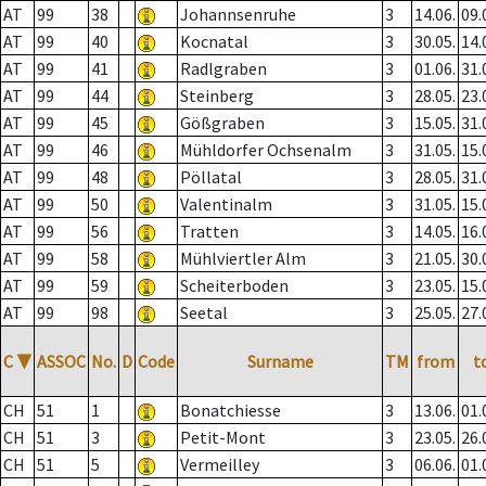
AT
99
38
Johannsenruhe
3
14.06.
09.
AT
99
40
Kocnatal
3
30.05.
14.
AT
99
41
Radlgraben
3
01.06.
31.
AT
99
44
Steinberg
3
28.05.
23.
AT
99
45
Gößgraben
3
15.05.
31.
AT
99
46
Mühldorfer Ochsenalm
3
31.05.
15.
AT
99
48
Pöllatal
3
28.05.
31.
AT
99
50
Valentinalm
3
31.05.
15.
AT
99
56
Tratten
3
14.05.
16.
AT
99
58
Mühlviertler Alm
3
21.05.
30.
AT
99
59
Scheiterboden
3
23.05.
15.
AT
99
98
Seetal
3
25.05.
27.
C
▼
ASSOC
No.
D
Code
Surname
TM
from
t
CH
51
1
Bonatchiesse
3
13.06.
01.
CH
51
3
Petit-Mont
3
23.05.
26.
CH
51
5
Vermeilley
3
06.06.
01.