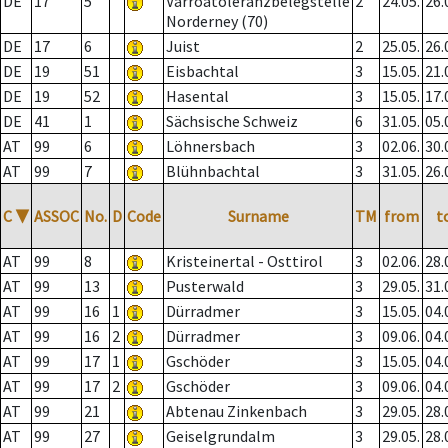
DE
17
5
Varroatoleranzbelegstelle
2
24.05.
26.
Norderney (70)
DE
17
6
Juist
2
25.05.
26.
DE
19
51
Eisbachtal
3
15.05.
21.
DE
19
52
Hasental
3
15.05.
17.
DE
41
1
Sächsische Schweiz
6
31.05.
05.
AT
99
6
Löhnersbach
3
02.06.
30.
AT
99
7
Blühnbachtal
3
31.05.
26.
C
▼
ASSOC
No.
D
Code
Surname
TM
from
t
AT
99
8
Kristeinertal - Osttirol
3
02.06.
28.
AT
99
13
Pusterwald
3
29.05.
31.
AT
99
16
1
Dürradmer
3
15.05.
04.
AT
99
16
2
Dürradmer
3
09.06.
04.
AT
99
17
1
Gschöder
3
15.05.
04.
AT
99
17
2
Gschöder
3
09.06.
04.
AT
99
21
Abtenau Zinkenbach
3
29.05.
28.
AT
99
27
Geiselgrundalm
3
29.05.
28.