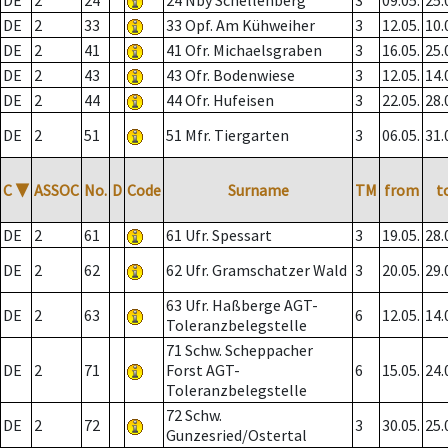
DE
2
24
24 Nby Schellenberg
3
09.05.
25.
DE
2
33
33 Opf. Am Kühweiher
3
12.05.
10.
DE
2
41
41 Ofr. Michaelsgraben
3
16.05.
25.
DE
2
43
43 Ofr. Bodenwiese
3
12.05.
14.
DE
2
44
44 Ofr. Hufeisen
3
22.05.
28.
DE
2
51
51 Mfr. Tiergarten
3
06.05.
31.
C
▼
ASSOC
No.
D
Code
Surname
TM
from
t
DE
2
61
61 Ufr. Spessart
3
19.05.
28.
DE
2
62
62 Ufr. Gramschatzer Wald
3
20.05.
29.
63 Ufr. Haßberge AGT-
DE
2
63
6
12.05.
14.
Toleranzbelegstelle
71 Schw. Scheppacher
DE
2
71
Forst AGT-
6
15.05.
24.
Toleranzbelegstelle
72 Schw.
DE
2
72
3
30.05.
25.
Gunzesried/Ostertal