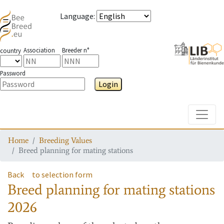
Language
:
Association
Breeder n°
country
Password
Login
Toggle
Home
Breeding Values
Breed planning for mating stations
Back
to selection form
Breed planning for mating stations
2026