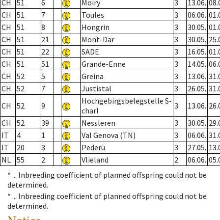
CH
51
6
Moiry
3
13.06.
08.
CH
51
7
Toules
3
06.06.
01.
CH
51
8
Hongrin
3
30.05.
01.
CH
51
21
Mont-Dar
3
30.05.
25.
CH
51
22
SADE
3
16.05.
01.
CH
51
51
Grande-Enne
3
14.05.
06.
CH
52
5
Greina
3
13.06.
31.
CH
52
7
Justistal
3
26.05.
31.
Hochgebirgsbelegstelle S-
CH
52
9
3
13.06.
26.
charl
CH
52
39
Nessleren
3
30.05.
29.
IT
4
1
Val Genova (TN)
3
06.06.
31.
IT
20
3
Pederü
3
27.05.
13.
NL
55
2
Vlieland
2
06.06.
05.
* ...
Inbreeding coefficient of planned offspring could not be
determined.
* ...
Inbreeding coefficient of planned offspring could not be
determined.