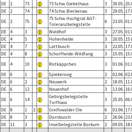
DE
2
73
73 Schw. Giebelhaus
3
30.05.
25.
DE
2
74
74 Schw. Bleckenau
3
29.05.
17.
75 Schw. Hochgrat AGT-
DE
2
75
6
23.05.
01.
Toleranzbelegstelle
DE
4
3
Waldhof
3
27.05.
01.
DE
4
5
Hohenheide
3
20.05.
15.
DE
4
7
Lattbusch
3
22.05.
17.
DE
4
8
Schorfheide-Wildfang
3
15.05.
15.
DE
4
10
Rotkäppchen
3
01.06.
01.
DE
6
1
Spiekeroog
2
02.06.
02.
DE
6
2
Neuwerk
2
18.05.
11.
DE
6
12
Neuenhof
3
13.06.
16.
Gebirgsbelegstelle
DE
6
14
3
25.05.
06.
Torfhaus
DE
8
1
2
Greifswalder Oie
6
02.06.
17.
DE
8
3
Dornbusch
2
26.06.
23.
DE
11
3
Inselbelegstelle Borkum
2
09.05.
18.