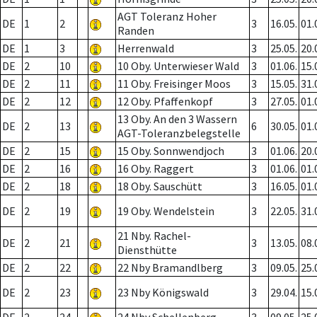
AGT Toleranz Hoher
DE
1
2
3
16.05.
01.
Randen
DE
1
3
Herrenwald
3
25.05.
20.
DE
2
10
10 Oby. Unterwieser Wald
3
01.06.
15.
DE
2
11
11 Oby. Freisinger Moos
3
15.05.
31.
DE
2
12
12 Oby. Pfaffenkopf
3
27.05.
01.
13 Oby. An den 3 Wassern
DE
2
13
6
30.05.
01.
AGT-Toleranzbelegstelle
DE
2
15
15 Oby. Sonnwendjoch
3
01.06.
20.
DE
2
16
16 Oby. Raggert
3
01.06.
01.
DE
2
18
18 Oby. Sauschütt
3
16.05.
01.
DE
2
19
19 Oby. Wendelstein
3
22.05.
31.
21 Nby. Rachel-
DE
2
21
3
13.05.
08.
Diensthütte
DE
2
22
22 Nby Bramandlberg
3
09.05.
25.
DE
2
23
23 Nby Königswald
3
29.04.
15.