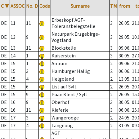
C
▼
ASSOC
No.
D
Code
Surname
TM
from
t
Erbeskopf AGT-
DE
11
11
3
26.05.
21.
Toleranzbelegstelle
Naturpark Erzgebirge-
DE
13
9
3
29.05.
10.
Vogtland
DE
13
11
Blockstelle
3
09.06.
21.
DE
14
1
Kaiserstein
3
30.05.
27.
DE
15
1
Amrum
2
09.06.
21.
DE
15
3
Hamburger Hallig
2
06.06.
11.
DE
15
4
Helgoland
2
13.05.
31.
DE
15
6
List auf Sylt
2
26.05.
20.
DE
15
9
Puan Klent / Sylt
2
26.05.
15.
DE
16
9
Oberhof
3
30.05.
01.
DE
16
11
Kieferle
3
06.06.
25.
DE
17
3
Wangerooge
2
24.05.
29.
DE
17
4
Langeoog
2
31.05.
09.
AGT