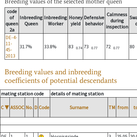
Breeding values
of the selected mother queen
code
Calmness
of
Inbreeding
Inbreeding
Honey
Defensive
Sw
during
queen
Queen
Worker
yield
behavior
inspection
2a
DE-4-
11-
31.7%
33.8%
83
73
72
80
0.74
0.77
0.77
45-
2013
Breeding values and inbreeding
coefficients of potential descendants
mating station code
details of mating station
C
▼
ASSOC
No.
D
Code
Surname
TM
from
t
DE
1
1
Hornisgrinde
3
25.05.
20.