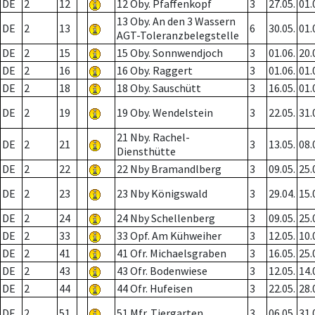
DE
2
12
12 Oby. Pfaffenkopf
3
27.05.
01.
13 Oby. An den 3 Wassern
DE
2
13
6
30.05.
01.
AGT-Toleranzbelegstelle
DE
2
15
15 Oby. Sonnwendjoch
3
01.06.
20.
DE
2
16
16 Oby. Raggert
3
01.06.
01.
DE
2
18
18 Oby. Sauschütt
3
16.05.
01.
DE
2
19
19 Oby. Wendelstein
3
22.05.
31.
21 Nby. Rachel-
DE
2
21
3
13.05.
08.
Diensthütte
DE
2
22
22 Nby Bramandlberg
3
09.05.
25.
DE
2
23
23 Nby Königswald
3
29.04.
15.
DE
2
24
24 Nby Schellenberg
3
09.05.
25.
DE
2
33
33 Opf. Am Kühweiher
3
12.05.
10.
DE
2
41
41 Ofr. Michaelsgraben
3
16.05.
25.
DE
2
43
43 Ofr. Bodenwiese
3
12.05.
14.
DE
2
44
44 Ofr. Hufeisen
3
22.05.
28.
DE
2
51
51 Mfr. Tiergarten
3
06.05.
31.