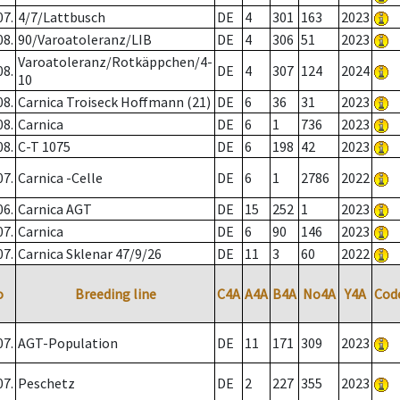
07.
4/7/Lattbusch
DE
4
301
163
2023
08.
90/Varoatoleranz/LIB
DE
4
306
51
2023
Varoatoleranz/Rotkäppchen/4-
08.
DE
4
307
124
2024
10
08.
Carnica Troiseck Hoffmann (21)
DE
6
36
31
2023
08.
Carnica
DE
6
1
736
2023
08.
C-T 1075
DE
6
198
42
2023
07.
Carnica -Celle
DE
6
1
2786
2022
06.
Carnica AGT
DE
15
252
1
2023
07.
Carnica
DE
6
90
146
2023
07.
Carnica Sklenar 47/9/26
DE
11
3
60
2022
o
Breeding line
C4A
A4A
B4A
No4A
Y4A
Cod
07.
AGT-Population
DE
11
171
309
2023
07.
Peschetz
DE
2
227
355
2023