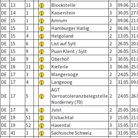
DE
13
11
Blockstelle
3
09.06.
21.
DE
14
1
Kaiserstein
3
30.05.
27.
DE
15
1
Amrum
2
09.06.
21.
DE
15
3
Hamburger Hallig
2
06.06.
11.
DE
15
4
Helgoland
2
13.05.
31.
DE
15
6
List auf Sylt
2
26.05.
20.
DE
15
9
Puan Klent / Sylt
2
26.05.
15.
DE
16
9
Oberhof
3
30.05.
01.
DE
16
11
Kieferle
3
06.06.
25.
DE
17
3
Wangerooge
2
24.05.
29.
DE
17
4
Langeoog
2
31.05.
09.
AGT
DE
17
5
Varroatoleranzbelegstelle
2
24.05.
26.
Norderney (70)
DE
17
6
Juist
2
25.05.
26.
DE
19
51
Eisbachtal
3
15.05.
21.
DE
19
52
Hasental
3
15.05.
17.
DE
41
1
Sächsische Schweiz
6
31.05.
05.