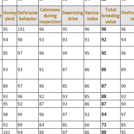
Calmness
Total
Honey
Defensive
Swarming
Varroa-
Perfo
e
during
breeding
yield
behavior
drive
index
n
inspection
value
95
101
96
95
96
96
96
94
98
93
93
91
92
94
95
97
96
99
95
95
96
93
93
91
87
86
86
89
88
97
96
85
86
87
90
93
96
92
93
85
88
92
95
92
87
93
86
87
90
98
99
96
97
92
94
97
92
89
84
85
66
73
85
101
94
90
97
86
89
95