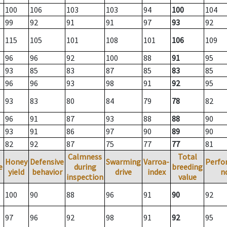
100
106
103
103
94
100
104
99
92
91
91
97
93
92
115
105
101
108
101
106
109
96
96
92
100
88
91
95
93
85
83
87
85
83
85
96
96
93
98
91
92
95
93
83
80
84
79
78
82
96
91
87
93
88
88
90
93
91
86
97
90
89
90
82
92
87
75
77
77
81
Calmness
Total
Honey
Defensive
Swarming
Varroa-
Perfo
e
during
breeding
yield
behavior
drive
index
n
inspection
value
100
90
88
96
91
90
92
97
96
92
98
91
92
95