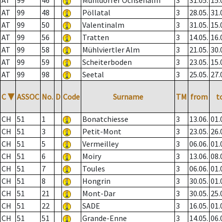
AT
99
46
Mühldorfer Ochsenalm
3
31.05.
15.
AT
99
48
Pöllatal
3
28.05.
31.
AT
99
50
Valentinalm
3
31.05.
15.
AT
99
56
Tratten
3
14.05.
16.
AT
99
58
Mühlviertler Alm
3
21.05.
30.
AT
99
59
Scheiterboden
3
23.05.
15.
AT
99
98
Seetal
3
25.05.
27.
C
▼
ASSOC
No.
D
Code
Surname
TM
from
t
CH
51
1
Bonatchiesse
3
13.06.
01.
CH
51
3
Petit-Mont
3
23.05.
26.
CH
51
5
Vermeilley
3
06.06.
01.
CH
51
6
Moiry
3
13.06.
08.
CH
51
7
Toules
3
06.06.
01.
CH
51
8
Hongrin
3
30.05.
01.
CH
51
21
Mont-Dar
3
30.05.
25.
CH
51
22
SADE
3
16.05.
01.
CH
51
51
Grande-Enne
3
14.05.
06.