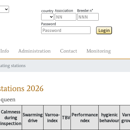
Association
Breeder n°
country
Password
Login
Info
Administration
Contact
Monitoring
ating stations
tations
2026
r queen
Calmness
Swarming
Varroa-
Performance
hygienic
Var
during
TBV
drive
index
ndex
behaviour
gro
inspection