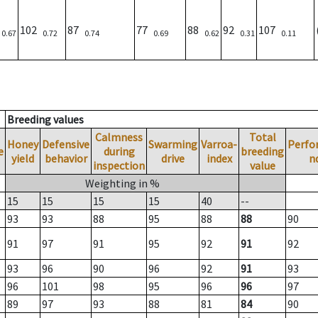
)
102
87
77
88
92
107
0.67
0.72
0.74
0.69
0.62
0.31
0.11
Breeding values
Calmness
Total
Honey
Defensive
Swarming
Varroa-
Perfo
e
during
breeding
yield
behavior
drive
index
n
inspection
value
Weighting in %
15
15
15
15
40
--
93
93
88
95
88
88
90
91
97
91
95
92
91
92
93
96
90
96
92
91
93
96
101
98
95
96
96
97
89
97
93
88
81
84
90