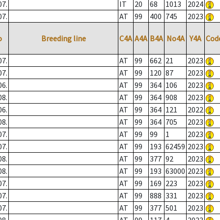
07.
IT
20
68
1013
2024
07.
AT
99
400
745
2023
o
Breeding line
C4A
A4A
B4A
No4A
Y4A
Cod
07.
AT
99
662
21
2023
07.
AT
99
120
87
2023
06.
AT
99
364
106
2023
08.
AT
99
364
908
2023
06.
AT
99
364
121
2022
08.
AT
99
364
705
2023
07.
AT
99
99
1
2023
07.
AT
99
193
62459
2023
08.
AT
99
377
92
2023
08.
AT
99
193
63000
2023
07.
AT
99
169
223
2023
07.
AT
99
888
331
2023
07.
AT
99
377
501
2023