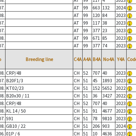
08.
AT
99
117
4
2023
07.
AT
99
663
132
2024
08.
AT
99
120
84
2023
07.
AT
99
117
38
2023
07.
AT
99
377
23
2023
08.
AT
99
671
85
2023
07.
AT
99
377
74
2023
o
Breeding line
C4A
A4A
B4A
No4A
Y4A
Cod
08.
CRP/48
CH
52
707
40
2023
07.
B20F1/3
CH
51
45
1893
2023
08.
KT02/23
CH
51
152
5652
2022
08.
B20x30 / 11
CH
51
36
3427
2022
08.
CRP/48
CH
52
707
40
2023
08.
KL 14 / 50
CH
51
91
4677
2023
07.
S91
CH
51
78
9810
2023
08.
GB10 / 22
CH
51
206
903
2024
06.
01P / 6
CH
51
10
4636
2023