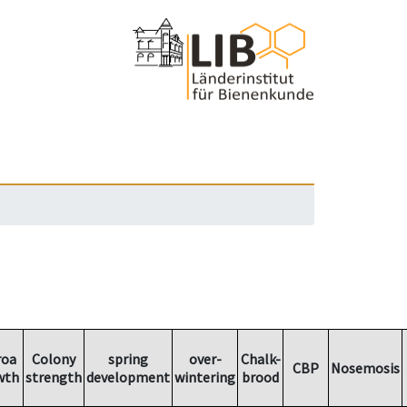
roa
Colony
spring
over-
Chalk-
CBP
Nosemosis
wth
strength
development
wintering
brood