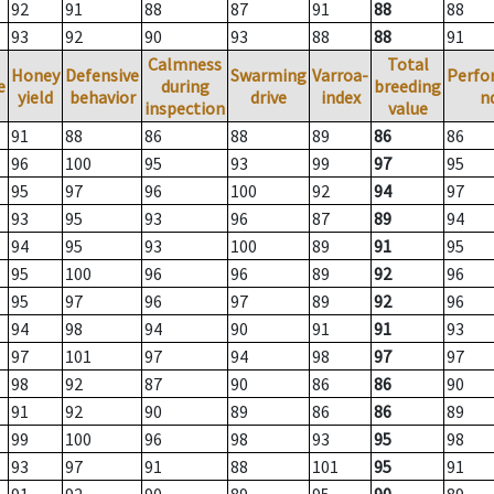
92
91
88
87
91
88
88
93
92
90
93
88
88
91
Calmness
Total
Honey
Defensive
Swarming
Varroa-
Perfo
e
during
breeding
yield
behavior
drive
index
n
inspection
value
91
88
86
88
89
86
86
96
100
95
93
99
97
95
95
97
96
100
92
94
97
93
95
93
96
87
89
94
94
95
93
100
89
91
95
95
100
96
96
89
92
96
95
97
96
97
89
92
96
94
98
94
90
91
91
93
97
101
97
94
98
97
97
98
92
87
90
86
86
90
91
92
90
89
86
86
89
99
100
96
98
93
95
98
93
97
91
88
101
95
91