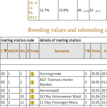
DE-4-
11-
31.7%
33.8%
80
81
0.74
0.77
86-
2013
Breeding values and inbreeding c
mating station code
details of mating station
C
▼
ASSOC
No.
D
Code
Surname
TM
from
t
DE
1
1
Hornisgrinde
3
25.05.
20.
AGT Toleranz Hoher
DE
1
2
3
16.05.
01.
Randen
DE
1
3
Herrenwald
3
25.05.
20.
DE
2
10
10 Oby. Unterwieser Wald
3
01.06.
15.
DE
2
11
11 Oby. Freisinger Moos
3
15.05.
31.