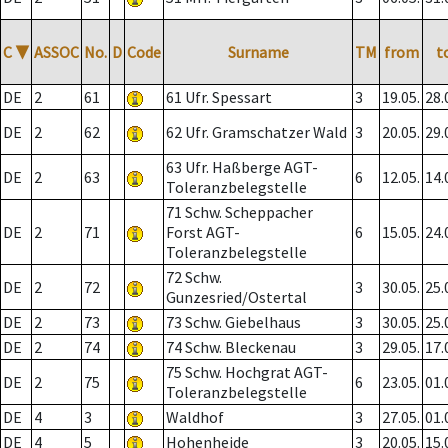
C
▼
ASSOC
No.
D
Code
Surname
TM
from
t
DE
2
61
61 Ufr. Spessart
3
19.05.
28.
DE
2
62
62 Ufr. Gramschatzer Wald
3
20.05.
29.
63 Ufr. Haßberge AGT-
DE
2
63
6
12.05.
14.
Toleranzbelegstelle
71 Schw. Scheppacher
DE
2
71
Forst AGT-
6
15.05.
24.
Toleranzbelegstelle
72 Schw.
DE
2
72
3
30.05.
25.
Gunzesried/Ostertal
DE
2
73
73 Schw. Giebelhaus
3
30.05.
25.
DE
2
74
74 Schw. Bleckenau
3
29.05.
17.
75 Schw. Hochgrat AGT-
DE
2
75
6
23.05.
01.
Toleranzbelegstelle
DE
4
3
Waldhof
3
27.05.
01.
DE
4
5
Hohenheide
3
20.05.
15.