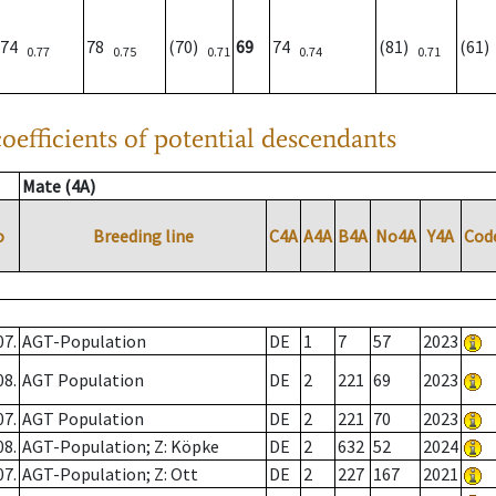
74
78
(70)
69
74
(81)
(61
0.77
0.75
0.71
0.74
0.71
oefficients of potential descendants
Mate (4A)
o
Breeding line
C4A
A4A
B4A
No4A
Y4A
Cod
07.
AGT-Population
DE
1
7
57
2023
08.
AGT Population
DE
2
221
69
2023
07.
AGT Population
DE
2
221
70
2023
08.
AGT-Population; Z: Köpke
DE
2
632
52
2024
07.
AGT-Population; Z: Ott
DE
2
227
167
2021