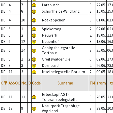
DE
4
7
Lattbusch
3
22.05.
17.
DE
4
8
Schorfheide-Wildfang
3
15.05.
15.
DE
4
10
Rotkäppchen
3
01.06.
01.
DE
6
1
Spiekeroog
2
02.06.
02.
DE
6
2
Neuwerk
2
18.05.
11.
DE
6
12
Neuenhof
3
13.06.
16.
Gebirgsbelegstelle
DE
6
14
3
25.05.
06.
Torfhaus
DE
8
1
2
Greifswalder Oie
6
02.06.
17.
DE
8
3
Dornbusch
2
26.06.
23.
DE
11
3
Inselbelegstelle Borkum
2
09.05.
18.
C
▼
ASSOC
No.
D
Code
Surname
TM
from
t
Erbeskopf AGT-
DE
11
11
3
26.05.
21.
Toleranzbelegstelle
Naturpark Erzgebirge-
DE
13
9
3
29.05.
10.
Vogtland