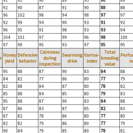
91
92
90
89
95
90
89
92
90
87
91
90
88
88
96
102
98
94
98
97
97
92
99
94
90
93
91
92
96
95
91
98
93
93
94
104
101
97
99
96
98
100
97
99
95
93
97
95
95
Calmness
Total
Honey
Defensive
Swarming
Varroa-
Perfo
e
during
breeding
yield
behavior
drive
index
n
inspection
value
95
88
87
90
83
84
88
84
82
77
86
80
77
79
82
88
84
87
80
78
82
85
88
84
85
80
79
83
95
88
87
90
83
84
88
87
86
83
87
85
82
83
87
82
78
86
80
77
80
82
82
79
86
80
77
79
90
84
79
85
80
78
81