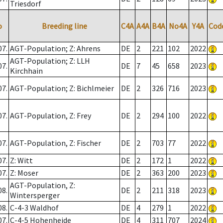
Triesdorf
o
Breeding line
C4A
A4A
B4A
No4A
Y4A
Cod
07.
AGT-Population; Z: Ahrens
DE
2
221
102
2022
AGT-Population; Z: LLH
07.
DE
7
45
658
2023
Kirchhain
07.
AGT-Population; Z: Bichlmeier
DE
2
326
716
2023
07.
AGT-Population, Z: Frey
DE
2
294
100
2022
07.
AGT-Population, Z: Fischer
DE
2
703
77
2022
07.
Z: Witt
DE
2
172
1
2022
07.
Z: Moser
DE
2
363
200
2023
AGT-Population, Z:
08.
DE
2
211
318
2023
Wintersperger
08.
C-4-3 Waldhof
DE
4
279
1
2022
07.
C-4-5 Hohenheide
DE
4
311
707
2024