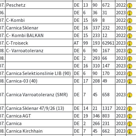
07.
Peschetz
DE
13
90
672
2022
06.
DE
6
36
31
2023
07.
C-Kombi
DE
15
69
8
2022
07.
Carnica Sklenar
DE
16
337
232
2023
07.
C- Kombi BALKAN
DE
15
233
12
2022
07.
C-Troiseck
AT
99
193
62961
2023
08.
C- Varroatoleranz
DE
6
90
167
2023
08.
DE
2
293
66
2023
07.
DE
16
310
147
2023
07.
Carnica Selektionslinie LIB (90)
DE
6
90
170
2023
08.
Carnica-03 (40)
DE
17
208
49
2023
07.
Carnica Varroatoleranz (SMR)
DE
7
45
658
2023
07.
Carnica Sklenar 47/9/26 (13)
DE
14
21
1317
2022
07.
Carnica AGT
DE
19
346
803
2023
07.
Carnica
DE
2
266
231
2023
08.
Carnica Kirchhain
DE
7
45
662
2023