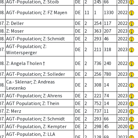
08.
AGT-Population, Z: Stoib
DE
2
245
66
2023
08.
AGT-Population; Z: FZ Mayen
DE
11
1
1330
2022
07.
Z: Deller
DE
2
254
117
2022
08.
Z: Moser
DE
2
363
207
2023
08.
AGT-Population; Z: Schmidt
DE
2
293
46
2022
AGT-Population; Z:
07.
DE
2
211
318
2023
Wintersperger
08.
Z: Angela Tholen †
DE
2
736
240
2022
07.
AGT-Population; Z: Solleder
DE
2
256
780
2023
Ca.- Sklenar; Z: Andreas
08.
DE
2
308
14
2022
Levcenko
07.
AGT-Population; Z: Ahrens
DE
2
221
74
2023
07.
AGT Population; Z: Thein
DE
2
752
14
2023
07.
Z: Merz
DE
2
737
11
2023
07.
AGT-Population; Z: Schmidt
DE
2
293
66
2023
07.
AGT-Population, Z: Kempter
DE
2
298
45
2020
AGT-Population, Z: LLA
07.
DE
2
128
69
2023