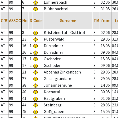
AT
99
6
Löhnersbach
3
02.06.
30.
AT
99
7
Blühnbachtal
3
31.05.
26.
C
▼
ASSOC
No.
D
Code
Surname
TM
from
t
AT
99
8
Kristeinertal - Osttirol
3
02.06.
28.
AT
99
13
Pusterwald
3
29.05.
31.
AT
99
16
1
Dürradmer
3
15.05.
04.
AT
99
16
2
Dürradmer
3
09.06.
04.
AT
99
17
1
Gschöder
3
15.05.
04.
AT
99
17
2
Gschöder
3
09.06.
04.
AT
99
21
Abtenau Zinkenbach
3
29.05.
28.
AT
99
27
Geiselgrundalm
3
29.05.
28.
AT
99
38
Johannsenruhe
3
14.06.
09.
AT
99
40
Kocnatal
3
30.05.
14.
AT
99
41
Radlgraben
3
01.06.
31.
AT
99
44
Steinberg
3
28.05.
23.
AT
99
45
Gößgraben
3
15.05.
31.