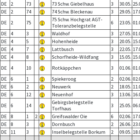
DE
2
73
73 Schw. Giebelhaus
3
30.05.
25.
DE
2
74
74 Schw. Bleckenau
3
29.05.
17.
75 Schw. Hochgrat AGT-
DE
2
75
6
23.05.
01.
Toleranzbelegstelle
DE
4
3
Waldhof
3
27.05.
01.
DE
4
5
Hohenheide
3
20.05.
15.
DE
4
7
Lattbusch
3
22.05.
17.
DE
4
8
Schorfheide-Wildfang
3
15.05.
15.
DE
4
10
Rotkäppchen
3
01.06.
01.
DE
6
1
Spiekeroog
2
02.06.
02.
DE
6
2
Neuwerk
2
18.05.
11.
DE
6
12
Neuenhof
3
13.06.
16.
Gebirgsbelegstelle
DE
6
14
3
25.05.
06.
Torfhaus
DE
8
1
2
Greifswalder Oie
6
02.06.
17.
DE
8
3
Dornbusch
2
26.06.
23.
DE
11
3
Inselbelegstelle Borkum
2
09.05.
18.