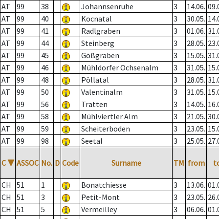
AT
99
38
Johannsenruhe
3
14.06.
09.
AT
99
40
Kocnatal
3
30.05.
14.
AT
99
41
Radlgraben
3
01.06.
31.
AT
99
44
Steinberg
3
28.05.
23.
AT
99
45
Gößgraben
3
15.05.
31.
AT
99
46
Mühldorfer Ochsenalm
3
31.05.
15.
AT
99
48
Pöllatal
3
28.05.
31.
AT
99
50
Valentinalm
3
31.05.
15.
AT
99
56
Tratten
3
14.05.
16.
AT
99
58
Mühlviertler Alm
3
21.05.
30.
AT
99
59
Scheiterboden
3
23.05.
15.
AT
99
98
Seetal
3
25.05.
27.
C
▼
ASSOC
No.
D
Code
Surname
TM
from
t
CH
51
1
Bonatchiesse
3
13.06.
01.
CH
51
3
Petit-Mont
3
23.05.
26.
CH
51
5
Vermeilley
3
06.06.
01.