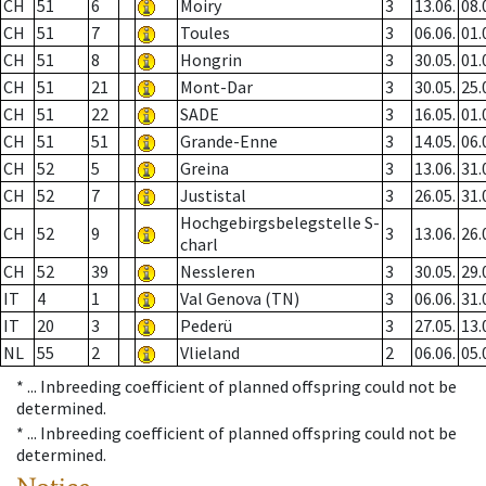
CH
51
6
Moiry
3
13.06.
08.
CH
51
7
Toules
3
06.06.
01.
CH
51
8
Hongrin
3
30.05.
01.
CH
51
21
Mont-Dar
3
30.05.
25.
CH
51
22
SADE
3
16.05.
01.
CH
51
51
Grande-Enne
3
14.05.
06.
CH
52
5
Greina
3
13.06.
31.
CH
52
7
Justistal
3
26.05.
31.
Hochgebirgsbelegstelle S-
CH
52
9
3
13.06.
26.
charl
CH
52
39
Nessleren
3
30.05.
29.
IT
4
1
Val Genova (TN)
3
06.06.
31.
IT
20
3
Pederü
3
27.05.
13.
NL
55
2
Vlieland
2
06.06.
05.
* ...
Inbreeding coefficient of planned offspring could not be
determined.
* ...
Inbreeding coefficient of planned offspring could not be
determined.