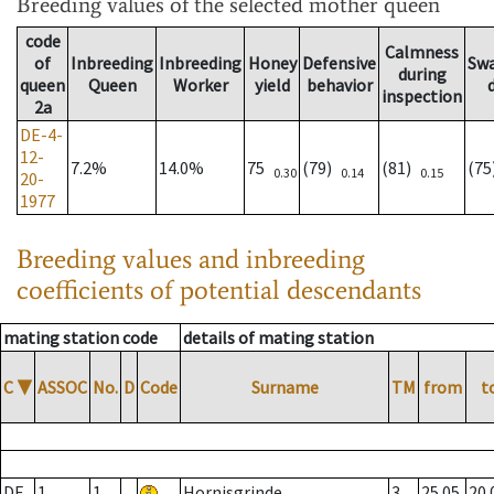
Breeding values
of the selected mother queen
code
Calmness
of
Inbreeding
Inbreeding
Honey
Defensive
Sw
during
queen
Queen
Worker
yield
behavior
inspection
2a
DE-4-
12-
7.2%
14.0%
75
(79)
(81)
(7
0.30
0.14
0.15
20-
1977
Breeding values and inbreeding
coefficients of potential descendants
mating station code
details of mating station
C
▼
ASSOC
No.
D
Code
Surname
TM
from
t
DE
1
1
Hornisgrinde
3
25.05.
20.