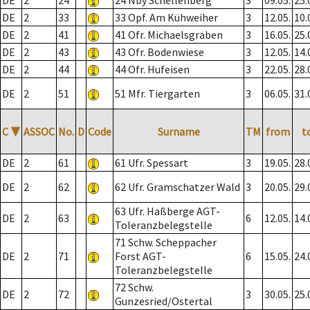
DE
2
24
24 Nby Schellenberg
3
09.05.
25.
DE
2
33
33 Opf. Am Kühweiher
3
12.05.
10.
DE
2
41
41 Ofr. Michaelsgraben
3
16.05.
25.
DE
2
43
43 Ofr. Bodenwiese
3
12.05.
14.
DE
2
44
44 Ofr. Hufeisen
3
22.05.
28.
DE
2
51
51 Mfr. Tiergarten
3
06.05.
31.
C
▼
ASSOC
No.
D
Code
Surname
TM
from
t
DE
2
61
61 Ufr. Spessart
3
19.05.
28.
DE
2
62
62 Ufr. Gramschatzer Wald
3
20.05.
29.
63 Ufr. Haßberge AGT-
DE
2
63
6
12.05.
14.
Toleranzbelegstelle
71 Schw. Scheppacher
DE
2
71
Forst AGT-
6
15.05.
24.
Toleranzbelegstelle
72 Schw.
DE
2
72
3
30.05.
25.
Gunzesried/Ostertal