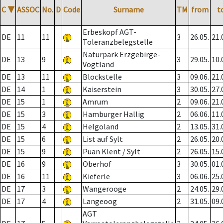
C
▼
ASSOC
No.
D
Code
Surname
TM
from
t
Erbeskopf AGT-
DE
11
11
3
26.05.
21.
Toleranzbelegstelle
Naturpark Erzgebirge-
DE
13
9
3
29.05.
10.
Vogtland
DE
13
11
Blockstelle
3
09.06.
21.
DE
14
1
Kaiserstein
3
30.05.
27.
DE
15
1
Amrum
2
09.06.
21.
DE
15
3
Hamburger Hallig
2
06.06.
11.
DE
15
4
Helgoland
2
13.05.
31.
DE
15
6
List auf Sylt
2
26.05.
20.
DE
15
9
Puan Klent / Sylt
2
26.05.
15.
DE
16
9
Oberhof
3
30.05.
01.
DE
16
11
Kieferle
3
06.06.
25.
DE
17
3
Wangerooge
2
24.05.
29.
DE
17
4
Langeoog
2
31.05.
09.
AGT