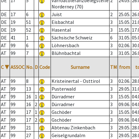
DE
17
5
Varroatoleranzbelegstelle
2
24.05.
26.
Norderney (70)
DE
17
6
Juist
2
25.05.
26.
DE
19
51
Eisbachtal
3
15.05.
21.
DE
19
52
Hasental
3
15.05.
17.
DE
41
1
Sächsische Schweiz
6
31.05.
05.
AT
99
6
Löhnersbach
3
02.06.
30.
AT
99
7
Blühnbachtal
3
31.05.
26.
C
▼
ASSOC
No.
D
Code
Surname
TM
from
t
AT
99
8
Kristeinertal - Osttirol
3
02.06.
28.
AT
99
13
Pusterwald
3
29.05.
31.
AT
99
16
1
Dürradmer
3
15.05.
04.
AT
99
16
2
Dürradmer
3
09.06.
04.
AT
99
17
1
Gschöder
3
15.05.
04.
AT
99
17
2
Gschöder
3
09.06.
04.
AT
99
21
Abtenau Zinkenbach
3
29.05.
28.
AT
99
27
Geiselgrundalm
3
29.05.
28.