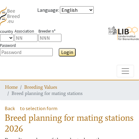
Language
:
Association
Breeder n°
country
Password
Login
Toggle
Home
Breeding Values
Breed planning for mating stations
Back
to selection form
Breed planning for mating stations
2026