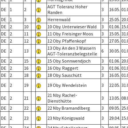
AGT Toleranz Hoher
DE
1
2
3
16.05.
01.
Randen
DE
1
3
Herrenwald
3
25.05.
20.
DE
2
10
10 Oby. Unterwieser Wald
3
01.06.
15.
DE
2
11
11 Oby. Freisinger Moos
3
15.05.
31.
DE
2
12
12 Oby. Pfaffenkopf
3
27.05.
01.
13 Oby. An den 3 Wassern
DE
2
13
6
30.05.
01.
AGT-Toleranzbelegstelle
DE
2
15
15 Oby. Sonnwendjoch
3
01.06.
20.
DE
2
16
16 Oby. Raggert
3
01.06.
01.
DE
2
18
18 Oby. Sauschütt
3
16.05.
01.
DE
2
19
19 Oby. Wendelstein
3
22.05.
31.
21 Nby. Rachel-
DE
2
21
3
13.05.
08.
Diensthütte
DE
2
22
22 Nby Bramandlberg
3
09.05.
25.
DE
2
23
23 Nby Königswald
3
29.04.
15.