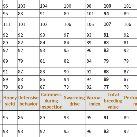
96
103
104
100
98
100
101
95
88
91
89
101
94
89
111
101
102
106
106
107
106
92
92
93
97
93
91
92
89
82
84
84
89
83
81
92
92
93
95
96
93
92
89
79
81
82
84
79
79
91
87
88
90
92
88
87
89
88
86
94
94
89
87
78
88
87
73
82
77
78
Calmness
Total
Honey
Defensive
Swarming
Varroa-
Perfo
e
during
breeding
yield
behavior
drive
index
n
inspection
value
95
86
89
93
95
91
89
93
93
92
95
96
93
92