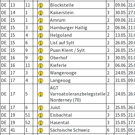
DE
13
11
Blockstelle
3
09.06.
21.
DE
14
1
Kaiserstein
3
30.05.
27.
DE
15
1
Amrum
2
09.06.
21.
DE
15
3
Hamburger Hallig
2
06.06.
11.
DE
15
4
Helgoland
2
13.05.
31.
DE
15
6
List auf Sylt
2
26.05.
20.
DE
15
9
Puan Klent / Sylt
2
26.05.
15.
DE
16
9
Oberhof
3
30.05.
01.
DE
16
11
Kieferle
3
06.06.
25.
DE
17
3
Wangerooge
2
24.05.
29.
DE
17
4
Langeoog
2
31.05.
09.
AGT
DE
17
5
Varroatoleranzbelegstelle
2
24.05.
26.
Norderney (70)
DE
17
6
Juist
2
25.05.
26.
DE
19
51
Eisbachtal
3
15.05.
21.
DE
19
52
Hasental
3
15.05.
17.
DE
41
1
Sächsische Schweiz
6
31.05.
05.