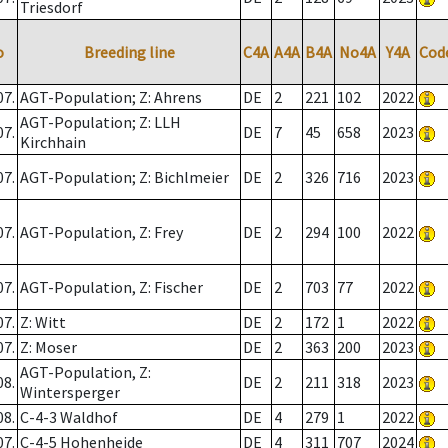
Triesdorf
o
Breeding line
C4A
A4A
B4A
No4A
Y4A
Cod
07.
AGT-Population; Z: Ahrens
DE
2
221
102
2022
AGT-Population; Z: LLH
07.
DE
7
45
658
2023
Kirchhain
07.
AGT-Population; Z: Bichlmeier
DE
2
326
716
2023
07.
AGT-Population, Z: Frey
DE
2
294
100
2022
07.
AGT-Population, Z: Fischer
DE
2
703
77
2022
07.
Z: Witt
DE
2
172
1
2022
07.
Z: Moser
DE
2
363
200
2023
AGT-Population, Z:
08.
DE
2
211
318
2023
Wintersperger
08.
C-4-3 Waldhof
DE
4
279
1
2022
07.
C-4-5 Hohenheide
DE
4
311
707
2024