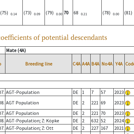
(75)
(73)
(79)
70
68
(78)
(81
0.14
0.09
0.00
0.21
0.00
oefficients of potential descendants
Mate (4A)
o
Breeding line
C4A
A4A
B4A
No4A
Y4A
Cod
07.
AGT-Population
DE
1
7
57
2023
08.
AGT Population
DE
2
221
69
2023
07.
AGT Population
DE
2
221
70
2023
08.
AGT-Population; Z: Köpke
DE
2
632
52
2024
07.
AGT-Population; Z: Ott
DE
2
227
167
2021