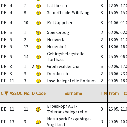
DE
4
7
Lattbusch
3
22.05.
17.
DE
4
8
Schorfheide-Wildfang
3
15.05.
15.
DE
4
10
Rotkäppchen
3
01.06.
01.
DE
6
1
Spiekeroog
2
02.06.
02.
DE
6
2
Neuwerk
2
18.05.
11.
DE
6
12
Neuenhof
3
13.06.
16.
Gebirgsbelegstelle
DE
6
14
3
25.05.
06.
Torfhaus
DE
8
1
2
Greifswalder Oie
6
02.06.
17.
DE
8
3
Dornbusch
2
26.06.
23.
DE
11
3
Inselbelegstelle Borkum
2
09.05.
18.
C
▼
ASSOC
No.
D
Code
Surname
TM
from
t
Erbeskopf AGT-
DE
11
11
3
26.05.
21.
Toleranzbelegstelle
Naturpark Erzgebirge-
DE
13
9
3
29.05.
10.
Vogtland