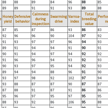
88
88
89
84
96
88
85
89
89
91
91
93
89
88
Calmness
Total
Honey
Defensive
Swarming
Varroa-
Perfo
e
during
breeding
yield
behavior
drive
index
n
inspection
value
87
85
87
86
93
86
83
92
96
96
90
104
97
92
91
93
97
97
96
94
93
89
91
94
94
91
90
91
90
91
94
97
94
92
92
91
96
96
94
93
92
93
90
93
97
95
94
92
93
89
94
94
88
96
91
90
93
97
98
92
102
97
94
93
88
87
87
90
87
87
87
88
91
87
91
86
86
95
96
97
95
97
95
95
88
93
92
86
106
95
88