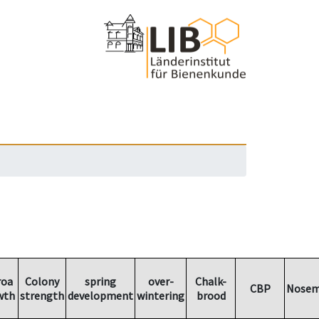
roa
Colony
spring
over-
Chalk-
CBP
Nosem
wth
strength
development
wintering
brood