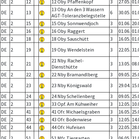
DE
2
12
12 Oby. Pfaffenkopf
3
27.05.
01.
13 Oby. An den 3 Wassern
DE
2
13
6
30.05.
01.
AGT-Toleranzbelegstelle
DE
2
15
15 Oby. Sonnwendjoch
3
01.06.
20.
DE
2
16
16 Oby. Raggert
3
01.06.
01.
DE
2
18
18 Oby. Sauschütt
3
16.05.
01.
DE
2
19
19 Oby. Wendelstein
3
22.05.
31.
21 Nby. Rachel-
DE
2
21
3
13.05.
08.
Diensthütte
DE
2
22
22 Nby Bramandlberg
3
09.05.
25.
DE
2
23
23 Nby Königswald
3
29.04.
15.
DE
2
24
24 Nby Schellenberg
3
09.05.
25.
DE
2
33
33 Opf. Am Kühweiher
3
12.05.
10.
DE
2
41
41 Ofr. Michaelsgraben
3
16.05.
25.
DE
2
43
43 Ofr. Bodenwiese
3
12.05.
14.
DE
2
44
44 Ofr. Hufeisen
3
22.05.
28.
DE
2
51
51 Mfr. Tiergarten
3
06.05.
31.