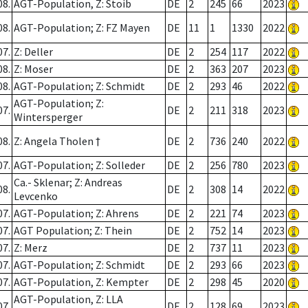
08.
AGT-Population, Z: Stoib
DE
2
245
66
2023
08.
AGT-Population; Z: FZ Mayen
DE
11
1
1330
2022
07.
Z: Deller
DE
2
254
117
2022
08.
Z: Moser
DE
2
363
207
2023
08.
AGT-Population; Z: Schmidt
DE
2
293
46
2022
AGT-Population; Z:
07.
DE
2
211
318
2023
Wintersperger
08.
Z: Angela Tholen †
DE
2
736
240
2022
07.
AGT-Population; Z: Solleder
DE
2
256
780
2023
Ca.- Sklenar; Z: Andreas
08.
DE
2
308
14
2022
Levcenko
07.
AGT-Population; Z: Ahrens
DE
2
221
74
2023
07.
AGT Population; Z: Thein
DE
2
752
14
2023
07.
Z: Merz
DE
2
737
11
2023
07.
AGT-Population; Z: Schmidt
DE
2
293
66
2023
07.
AGT-Population, Z: Kempter
DE
2
298
45
2020
AGT-Population, Z: LLA
07.
DE
2
128
69
2023