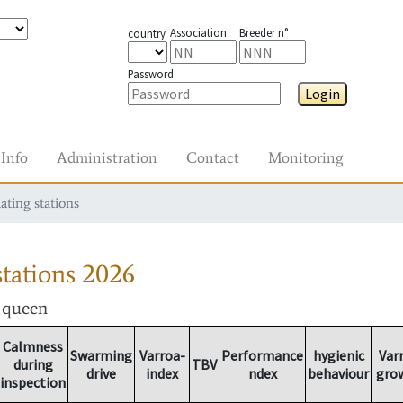
Association
Breeder n°
country
Password
Login
Info
Administration
Contact
Monitoring
ating stations
tations
2026
r queen
Calmness
Swarming
Varroa-
Performance
hygienic
Var
during
TBV
drive
index
ndex
behaviour
gro
inspection