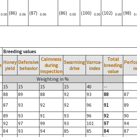
)
(86)
(87)
(86)
(100)
(102)
(98)
0.00
0.06
0.06
0.00
0.00
0.00
0.
Breeding values
Calmness
Total
Honey
Defensive
Swarming
Varroa-
Perfo
e
during
breeding
yield
behavior
drive
index
n
inspection
value
Weighting in %
15
15
15
15
40
--
88
89
88
92
93
88
87
87
93
92
92
96
91
89
89
93
91
93
96
92
90
92
97
99
93
101
97
94
84
93
94
85
85
84
87