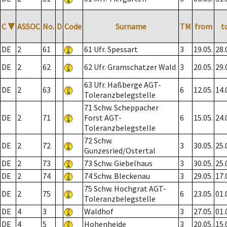
C
▼
ASSOC
No.
D
Code
Surname
TM
from
t
DE
2
61
61 Ufr. Spessart
3
19.05.
28.
DE
2
62
62 Ufr. Gramschatzer Wald
3
20.05.
29.
63 Ufr. Haßberge AGT-
DE
2
63
6
12.05.
14.
Toleranzbelegstelle
71 Schw. Scheppacher
DE
2
71
Forst AGT-
6
15.05.
24.
Toleranzbelegstelle
72 Schw.
DE
2
72
3
30.05.
25.
Gunzesried/Ostertal
DE
2
73
73 Schw. Giebelhaus
3
30.05.
25.
DE
2
74
74 Schw. Bleckenau
3
29.05.
17.
75 Schw. Hochgrat AGT-
DE
2
75
6
23.05.
01.
Toleranzbelegstelle
DE
4
3
Waldhof
3
27.05.
01.
DE
4
5
Hohenheide
3
20.05.
15.