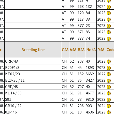
08.
AT
99
117
4
2023
07.
AT
99
663
132
2024
08.
AT
99
120
84
2023
07.
AT
99
117
38
2023
07.
AT
99
377
23
2023
08.
AT
99
671
85
2023
07.
AT
99
377
74
2023
o
Breeding line
C4A
A4A
B4A
No4A
Y4A
Cod
08.
CRP/48
CH
52
707
40
2023
07.
B20F1/3
CH
51
45
1893
2023
08.
KT02/23
CH
51
152
5652
2022
08.
B20x30 / 11
CH
51
36
3427
2022
08.
CRP/48
CH
52
707
40
2023
08.
KL 14 / 50
CH
51
91
4677
2023
07.
S91
CH
51
78
9810
2023
08.
GB10 / 22
CH
51
206
903
2024
06.
01P / 6
CH
51
10
4636
2023