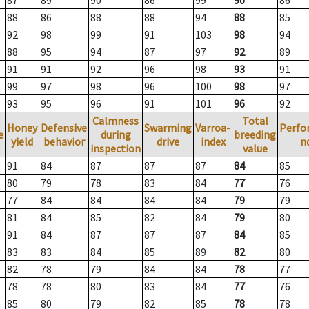
87
89
90
86
99
90
86
88
86
88
88
94
88
85
92
98
99
91
103
98
94
88
95
94
87
97
92
89
91
91
92
96
98
93
91
99
97
98
96
100
98
97
93
95
96
91
101
96
92
Calmness
Total
Honey
Defensive
Swarming
Varroa-
Perfo
e
during
breeding
yield
behavior
drive
index
n
inspection
value
91
84
87
87
87
84
85
80
79
78
83
84
77
76
77
84
84
84
84
79
79
81
84
85
82
84
79
80
91
84
87
87
87
84
85
83
83
84
85
89
82
80
82
78
79
84
84
78
77
78
78
80
83
84
77
76
85
80
79
82
85
78
78