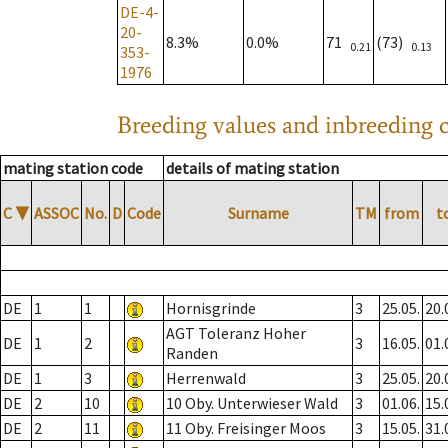
DE-4-
20-
8.3%
0.0%
71
(73)
0.21
0.13
353-
1976
Breeding values and inbreeding c
mating station code
details of mating station
C
▼
ASSOC
No.
D
Code
Surname
TM
from
t
DE
1
1
Hornisgrinde
3
25.05.
20.
AGT Toleranz Hoher
DE
1
2
3
16.05.
01.
Randen
DE
1
3
Herrenwald
3
25.05.
20.
DE
2
10
10 Oby. Unterwieser Wald
3
01.06.
15.
DE
2
11
11 Oby. Freisinger Moos
3
15.05.
31.