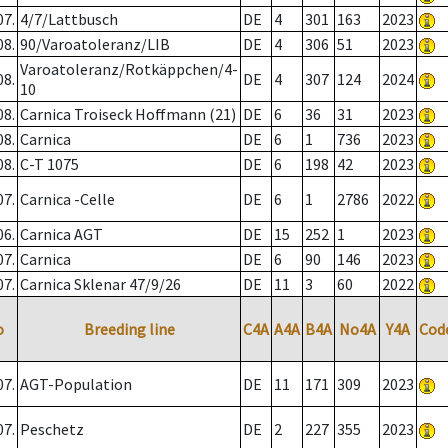
07.
4/7/Lattbusch
DE
4
301
163
2023
08.
90/Varoatoleranz/LIB
DE
4
306
51
2023
Varoatoleranz/Rotkäppchen/4-
08.
DE
4
307
124
2024
10
08.
Carnica Troiseck Hoffmann (21)
DE
6
36
31
2023
08.
Carnica
DE
6
1
736
2023
08.
C-T 1075
DE
6
198
42
2023
07.
Carnica -Celle
DE
6
1
2786
2022
06.
Carnica AGT
DE
15
252
1
2023
07.
Carnica
DE
6
90
146
2023
07.
Carnica Sklenar 47/9/26
DE
11
3
60
2022
o
Breeding line
C4A
A4A
B4A
No4A
Y4A
Cod
07.
AGT-Population
DE
11
171
309
2023
07.
Peschetz
DE
2
227
355
2023