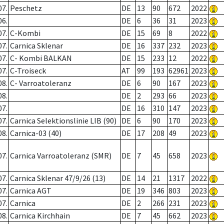
07.
Peschetz
DE
13
90
672
2022
06.
DE
6
36
31
2023
07.
C-Kombi
DE
15
69
8
2022
07.
Carnica Sklenar
DE
16
337
232
2023
07.
C- Kombi BALKAN
DE
15
233
12
2022
07.
C-Troiseck
AT
99
193
62961
2023
08.
C- Varroatoleranz
DE
6
90
167
2023
08.
DE
2
293
66
2023
07.
DE
16
310
147
2023
07.
Carnica Selektionslinie LIB (90)
DE
6
90
170
2023
08.
Carnica-03 (40)
DE
17
208
49
2023
07.
Carnica Varroatoleranz (SMR)
DE
7
45
658
2023
07.
Carnica Sklenar 47/9/26 (13)
DE
14
21
1317
2022
07.
Carnica AGT
DE
19
346
803
2023
07.
Carnica
DE
2
266
231
2023
08.
Carnica Kirchhain
DE
7
45
662
2023