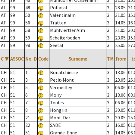
AT
99
46
Mühldorfer Ochsenalm
3
31.05.
15.
AT
99
48
Pöllatal
3
28.05.
31.
AT
99
50
Valentinalm
3
31.05.
15.
AT
99
56
Tratten
3
14.05.
16.
AT
99
58
Mühlviertler Alm
3
21.05.
30.
AT
99
59
Scheiterboden
3
23.05.
15.
AT
99
98
Seetal
3
25.05.
27.
C
▼
ASSOC
No.
D
Code
Surname
TM
from
t
CH
51
1
Bonatchiesse
3
13.06.
01.
CH
51
3
Petit-Mont
3
23.05.
26.
CH
51
5
Vermeilley
3
06.06.
01.
CH
51
6
Moiry
3
13.06.
08.
CH
51
7
Toules
3
06.06.
01.
CH
51
8
Hongrin
3
30.05.
01.
CH
51
21
Mont-Dar
3
30.05.
25.
CH
51
22
SADE
3
16.05.
01.
CH
51
51
Grande-Enne
3
14.05.
06.