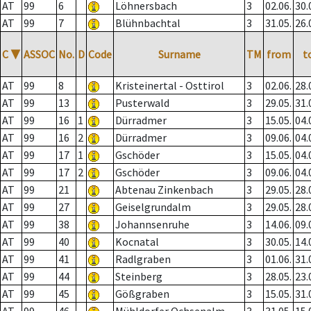
AT
99
6
Löhnersbach
3
02.06.
30.
AT
99
7
Blühnbachtal
3
31.05.
26.
C
▼
ASSOC
No.
D
Code
Surname
TM
from
t
AT
99
8
Kristeinertal - Osttirol
3
02.06.
28.
AT
99
13
Pusterwald
3
29.05.
31.
AT
99
16
1
Dürradmer
3
15.05.
04.
AT
99
16
2
Dürradmer
3
09.06.
04.
AT
99
17
1
Gschöder
3
15.05.
04.
AT
99
17
2
Gschöder
3
09.06.
04.
AT
99
21
Abtenau Zinkenbach
3
29.05.
28.
AT
99
27
Geiselgrundalm
3
29.05.
28.
AT
99
38
Johannsenruhe
3
14.06.
09.
AT
99
40
Kocnatal
3
30.05.
14.
AT
99
41
Radlgraben
3
01.06.
31.
AT
99
44
Steinberg
3
28.05.
23.
AT
99
45
Gößgraben
3
15.05.
31.