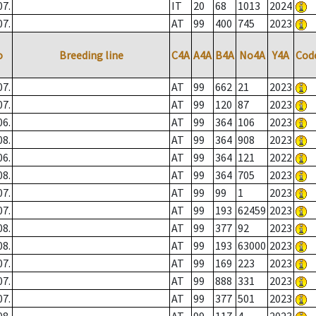
07.
IT
20
68
1013
2024
07.
AT
99
400
745
2023
o
Breeding line
C4A
A4A
B4A
No4A
Y4A
Cod
07.
AT
99
662
21
2023
07.
AT
99
120
87
2023
06.
AT
99
364
106
2023
08.
AT
99
364
908
2023
06.
AT
99
364
121
2022
08.
AT
99
364
705
2023
07.
AT
99
99
1
2023
07.
AT
99
193
62459
2023
08.
AT
99
377
92
2023
08.
AT
99
193
63000
2023
07.
AT
99
169
223
2023
07.
AT
99
888
331
2023
07.
AT
99
377
501
2023