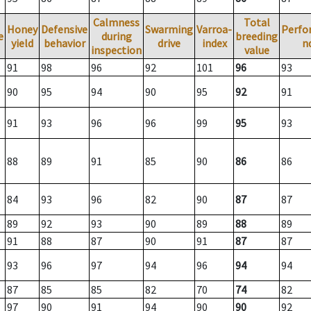
Calmness
Total
Honey
Defensive
Swarming
Varroa-
Perfo
e
during
breeding
yield
behavior
drive
index
n
inspection
value
91
98
96
92
101
96
93
90
95
94
90
95
92
91
91
93
96
96
99
95
93
88
89
91
85
90
86
86
84
93
96
82
90
87
87
89
92
93
90
89
88
89
91
88
87
90
91
87
87
93
96
97
94
96
94
94
87
85
85
82
70
74
82
97
90
91
94
90
90
92