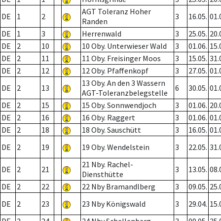
AGT Toleranz Hoher
DE
1
2
3
16.05.
01.
Randen
DE
1
3
Herrenwald
3
25.05.
20.
DE
2
10
10 Oby. Unterwieser Wald
3
01.06.
15.
DE
2
11
11 Oby. Freisinger Moos
3
15.05.
31.
DE
2
12
12 Oby. Pfaffenkopf
3
27.05.
01.
13 Oby. An den 3 Wassern
DE
2
13
6
30.05.
01.
AGT-Toleranzbelegstelle
DE
2
15
15 Oby. Sonnwendjoch
3
01.06.
20.
DE
2
16
16 Oby. Raggert
3
01.06.
01.
DE
2
18
18 Oby. Sauschütt
3
16.05.
01.
DE
2
19
19 Oby. Wendelstein
3
22.05.
31.
21 Nby. Rachel-
DE
2
21
3
13.05.
08.
Diensthütte
DE
2
22
22 Nby Bramandlberg
3
09.05.
25.
DE
2
23
23 Nby Königswald
3
29.04.
15.