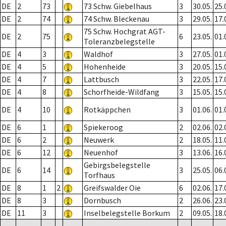
DE
2
73
73 Schw. Giebelhaus
3
30.05.
25.
DE
2
74
74 Schw. Bleckenau
3
29.05.
17.
75 Schw. Hochgrat AGT-
DE
2
75
6
23.05.
01.
Toleranzbelegstelle
DE
4
3
Waldhof
3
27.05.
01.
DE
4
5
Hohenheide
3
20.05.
15.
DE
4
7
Lattbusch
3
22.05.
17.
DE
4
8
Schorfheide-Wildfang
3
15.05.
15.
DE
4
10
Rotkäppchen
3
01.06.
01.
DE
6
1
Spiekeroog
2
02.06.
02.
DE
6
2
Neuwerk
2
18.05.
11.
DE
6
12
Neuenhof
3
13.06.
16.
Gebirgsbelegstelle
DE
6
14
3
25.05.
06.
Torfhaus
DE
8
1
2
Greifswalder Oie
6
02.06.
17.
DE
8
3
Dornbusch
2
26.06.
23.
DE
11
3
Inselbelegstelle Borkum
2
09.05.
18.