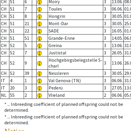
CH
51
6
Moiry
3
13.06.
08.
CH
51
7
Toules
3
06.06.
01.
CH
51
8
Hongrin
3
30.05.
01.
CH
51
21
Mont-Dar
3
30.05.
25.
CH
51
22
SADE
3
16.05.
01.
CH
51
51
Grande-Enne
3
14.05.
06.
CH
52
5
Greina
3
13.06.
31.
CH
52
7
Justistal
3
26.05.
31.
Hochgebirgsbelegstelle S-
CH
52
9
3
13.06.
26.
charl
CH
52
39
Nessleren
3
30.05.
29.
IT
4
1
Val Genova (TN)
3
06.06.
31.
IT
20
3
Pederü
3
27.05.
13.
NL
55
2
Vlieland
2
06.06.
05.
* ...
Inbreeding coefficient of planned offspring could not be
determined.
* ...
Inbreeding coefficient of planned offspring could not be
determined.