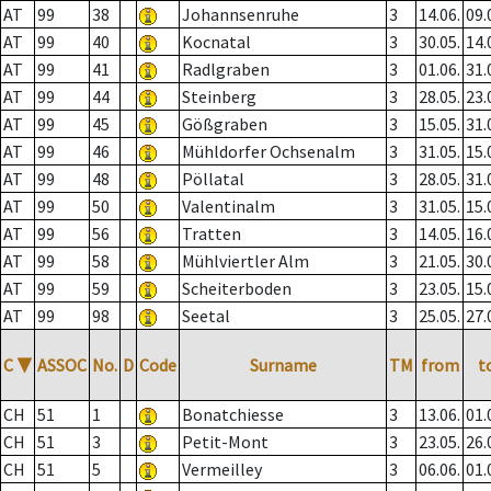
AT
99
38
Johannsenruhe
3
14.06.
09.
AT
99
40
Kocnatal
3
30.05.
14.
AT
99
41
Radlgraben
3
01.06.
31.
AT
99
44
Steinberg
3
28.05.
23.
AT
99
45
Gößgraben
3
15.05.
31.
AT
99
46
Mühldorfer Ochsenalm
3
31.05.
15.
AT
99
48
Pöllatal
3
28.05.
31.
AT
99
50
Valentinalm
3
31.05.
15.
AT
99
56
Tratten
3
14.05.
16.
AT
99
58
Mühlviertler Alm
3
21.05.
30.
AT
99
59
Scheiterboden
3
23.05.
15.
AT
99
98
Seetal
3
25.05.
27.
C
▼
ASSOC
No.
D
Code
Surname
TM
from
t
CH
51
1
Bonatchiesse
3
13.06.
01.
CH
51
3
Petit-Mont
3
23.05.
26.
CH
51
5
Vermeilley
3
06.06.
01.