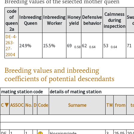
Breeding values
of the selected mother queen
code
Calmness
of
Inbreeding
Inbreeding
Honey
Defensive
Sw
during
queen
Queen
Worker
yield
behavior
inspection
2a
DE-4-
263-
24.9%
15.5%
69
62
53
71
0.58
0.64
0.64
27-
2004
Breeding values and inbreeding
coefficients of potential descendants
mating station code
details of mating station
C
▼
ASSOC
No.
D
Code
Surname
TM
from
t
DE
1
1
Hornisgrinde
3
25.05.
20.