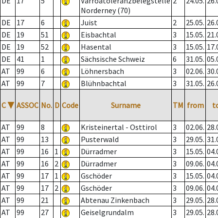
DE
17
5
Varroatoleranzbelegstelle
2
24.05.
26.
Norderney (70)
DE
17
6
Juist
2
25.05.
26.
DE
19
51
Eisbachtal
3
15.05.
21.
DE
19
52
Hasental
3
15.05.
17.
DE
41
1
Sächsische Schweiz
6
31.05.
05.
AT
99
6
Löhnersbach
3
02.06.
30.
AT
99
7
Blühnbachtal
3
31.05.
26.
C
▼
ASSOC
No.
D
Code
Surname
TM
from
t
AT
99
8
Kristeinertal - Osttirol
3
02.06.
28.
AT
99
13
Pusterwald
3
29.05.
31.
AT
99
16
1
Dürradmer
3
15.05.
04.
AT
99
16
2
Dürradmer
3
09.06.
04.
AT
99
17
1
Gschöder
3
15.05.
04.
AT
99
17
2
Gschöder
3
09.06.
04.
AT
99
21
Abtenau Zinkenbach
3
29.05.
28.
AT
99
27
Geiselgrundalm
3
29.05.
28.