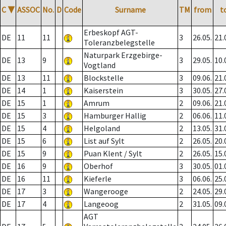
C
▼
ASSOC
No.
D
Code
Surname
TM
from
t
Erbeskopf AGT-
DE
11
11
3
26.05.
21.
Toleranzbelegstelle
Naturpark Erzgebirge-
DE
13
9
3
29.05.
10.
Vogtland
DE
13
11
Blockstelle
3
09.06.
21.
DE
14
1
Kaiserstein
3
30.05.
27.
DE
15
1
Amrum
2
09.06.
21.
DE
15
3
Hamburger Hallig
2
06.06.
11.
DE
15
4
Helgoland
2
13.05.
31.
DE
15
6
List auf Sylt
2
26.05.
20.
DE
15
9
Puan Klent / Sylt
2
26.05.
15.
DE
16
9
Oberhof
3
30.05.
01.
DE
16
11
Kieferle
3
06.06.
25.
DE
17
3
Wangerooge
2
24.05.
29.
DE
17
4
Langeoog
2
31.05.
09.
AGT