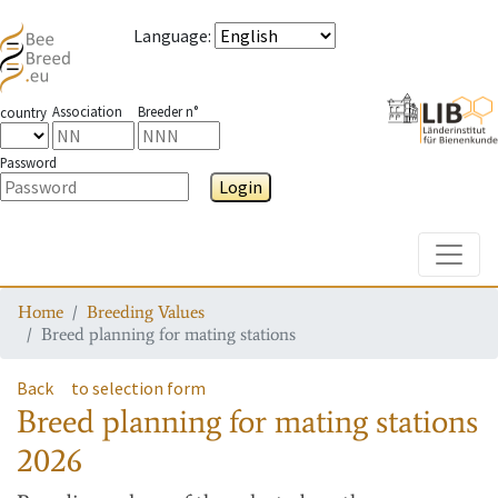
Language
:
Association
Breeder n°
country
Password
Login
Toggle
Home
Breeding Values
Breed planning for mating stations
Back
to selection form
Breed planning for mating stations
2026