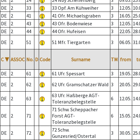
DE
2
24
24 Nby Schellenberg
3
09.05.
25.
DE
2
33
33 Opf. Am Kühweiher
3
12.05.
10.
DE
2
41
41 Ofr. Michaelsgraben
3
16.05.
25.
DE
2
43
43 Ofr. Bodenwiese
3
12.05.
14.
DE
2
44
44 Ofr. Hufeisen
3
22.05.
28.
DE
2
51
51 Mfr. Tiergarten
3
06.05.
31.
C
▼
ASSOC
No.
D
Code
Surname
TM
from
t
DE
2
61
61 Ufr. Spessart
3
19.05.
28.
DE
2
62
62 Ufr. Gramschatzer Wald
3
20.05.
29.
63 Ufr. Haßberge AGT-
DE
2
63
6
12.05.
14.
Toleranzbelegstelle
71 Schw. Scheppacher
DE
2
71
Forst AGT-
6
15.05.
24.
Toleranzbelegstelle
72 Schw.
DE
2
72
3
30.05.
25.
Gunzesried/Ostertal