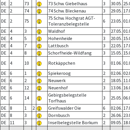
DE
2
73
73 Schw. Giebelhaus
3
30.05.
25.
DE
2
74
74 Schw. Bleckenau
3
29.05.
17.
75 Schw. Hochgrat AGT-
DE
2
75
6
23.05.
01.
Toleranzbelegstelle
DE
4
3
Waldhof
3
27.05.
01.
DE
4
5
Hohenheide
3
20.05.
15.
DE
4
7
Lattbusch
3
22.05.
17.
DE
4
8
Schorfheide-Wildfang
3
15.05.
15.
DE
4
10
Rotkäppchen
3
01.06.
01.
DE
6
1
Spiekeroog
2
02.06.
02.
DE
6
2
Neuwerk
2
18.05.
11.
DE
6
12
Neuenhof
3
13.06.
16.
Gebirgsbelegstelle
DE
6
14
3
25.05.
06.
Torfhaus
DE
8
1
2
Greifswalder Oie
6
02.06.
17.
DE
8
3
Dornbusch
2
26.06.
23.
DE
11
3
Inselbelegstelle Borkum
2
09.05.
18.