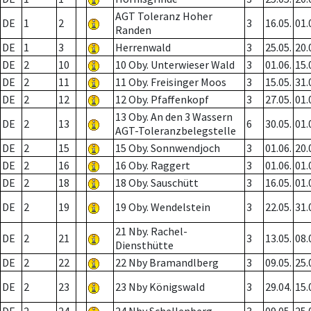
AGT Toleranz Hoher
DE
1
2
3
16.05.
01.
Randen
DE
1
3
Herrenwald
3
25.05.
20.
DE
2
10
10 Oby. Unterwieser Wald
3
01.06.
15.
DE
2
11
11 Oby. Freisinger Moos
3
15.05.
31.
DE
2
12
12 Oby. Pfaffenkopf
3
27.05.
01.
13 Oby. An den 3 Wassern
DE
2
13
6
30.05.
01.
AGT-Toleranzbelegstelle
DE
2
15
15 Oby. Sonnwendjoch
3
01.06.
20.
DE
2
16
16 Oby. Raggert
3
01.06.
01.
DE
2
18
18 Oby. Sauschütt
3
16.05.
01.
DE
2
19
19 Oby. Wendelstein
3
22.05.
31.
21 Nby. Rachel-
DE
2
21
3
13.05.
08.
Diensthütte
DE
2
22
22 Nby Bramandlberg
3
09.05.
25.
DE
2
23
23 Nby Königswald
3
29.04.
15.