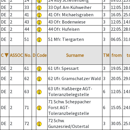
DE
2
24
24 Nby Schellenberg
3
09.05.
25.
DE
2
33
33 Opf. Am Kühweiher
3
12.05.
10.
DE
2
41
41 Ofr. Michaelsgraben
3
16.05.
25.
DE
2
43
43 Ofr. Bodenwiese
3
12.05.
14.
DE
2
44
44 Ofr. Hufeisen
3
22.05.
28.
DE
2
51
51 Mfr. Tiergarten
3
06.05.
31.
C
▼
ASSOC
No.
D
Code
Surname
TM
from
t
DE
2
61
61 Ufr. Spessart
3
19.05.
28.
DE
2
62
62 Ufr. Gramschatzer Wald
3
20.05.
29.
63 Ufr. Haßberge AGT-
DE
2
63
6
12.05.
14.
Toleranzbelegstelle
71 Schw. Scheppacher
DE
2
71
Forst AGT-
6
15.05.
24.
Toleranzbelegstelle
72 Schw.
DE
2
72
3
30.05.
25.
Gunzesried/Ostertal