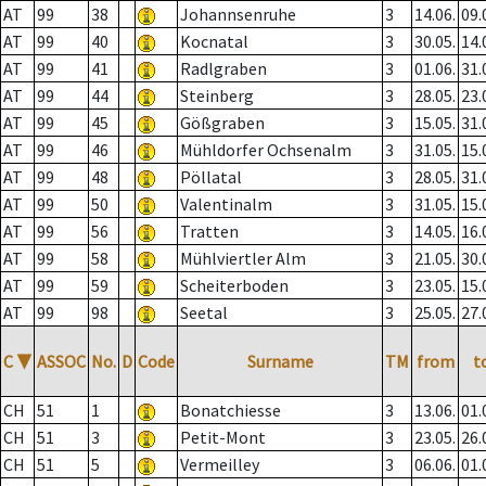
AT
99
38
Johannsenruhe
3
14.06.
09.
AT
99
40
Kocnatal
3
30.05.
14.
AT
99
41
Radlgraben
3
01.06.
31.
AT
99
44
Steinberg
3
28.05.
23.
AT
99
45
Gößgraben
3
15.05.
31.
AT
99
46
Mühldorfer Ochsenalm
3
31.05.
15.
AT
99
48
Pöllatal
3
28.05.
31.
AT
99
50
Valentinalm
3
31.05.
15.
AT
99
56
Tratten
3
14.05.
16.
AT
99
58
Mühlviertler Alm
3
21.05.
30.
AT
99
59
Scheiterboden
3
23.05.
15.
AT
99
98
Seetal
3
25.05.
27.
C
▼
ASSOC
No.
D
Code
Surname
TM
from
t
CH
51
1
Bonatchiesse
3
13.06.
01.
CH
51
3
Petit-Mont
3
23.05.
26.
CH
51
5
Vermeilley
3
06.06.
01.