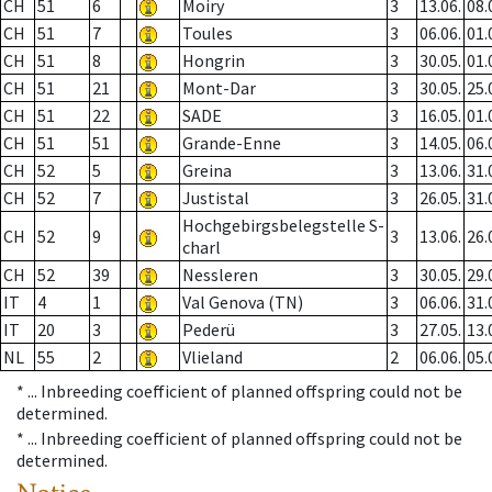
CH
51
6
Moiry
3
13.06.
08.
CH
51
7
Toules
3
06.06.
01.
CH
51
8
Hongrin
3
30.05.
01.
CH
51
21
Mont-Dar
3
30.05.
25.
CH
51
22
SADE
3
16.05.
01.
CH
51
51
Grande-Enne
3
14.05.
06.
CH
52
5
Greina
3
13.06.
31.
CH
52
7
Justistal
3
26.05.
31.
Hochgebirgsbelegstelle S-
CH
52
9
3
13.06.
26.
charl
CH
52
39
Nessleren
3
30.05.
29.
IT
4
1
Val Genova (TN)
3
06.06.
31.
IT
20
3
Pederü
3
27.05.
13.
NL
55
2
Vlieland
2
06.06.
05.
* ...
Inbreeding coefficient of planned offspring could not be
determined.
* ...
Inbreeding coefficient of planned offspring could not be
determined.