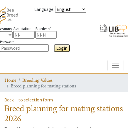
Language
:
Association
Breeder n°
country
Password
Login
Toggle
Home
Breeding Values
Breed planning for mating stations
Back
to selection form
Breed planning for mating stations
2026