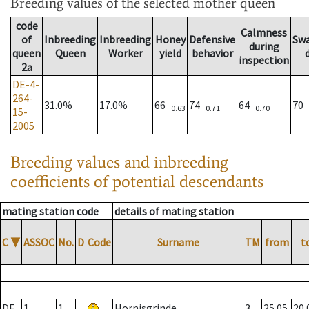
Breeding values
of the selected mother queen
code
Calmness
of
Inbreeding
Inbreeding
Honey
Defensive
Sw
during
queen
Queen
Worker
yield
behavior
inspection
2a
DE-4-
264-
31.0%
17.0%
66
74
64
70
0.63
0.71
0.70
15-
2005
Breeding values and inbreeding
coefficients of potential descendants
mating station code
details of mating station
C
▼
ASSOC
No.
D
Code
Surname
TM
from
t
DE
1
1
Hornisgrinde
3
25.05.
20.