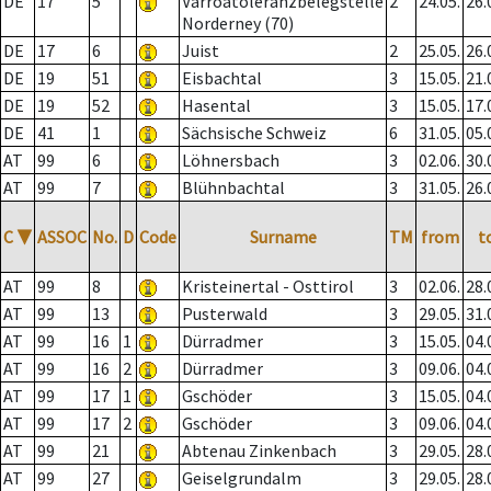
DE
17
5
Varroatoleranzbelegstelle
2
24.05.
26.
Norderney (70)
DE
17
6
Juist
2
25.05.
26.
DE
19
51
Eisbachtal
3
15.05.
21.
DE
19
52
Hasental
3
15.05.
17.
DE
41
1
Sächsische Schweiz
6
31.05.
05.
AT
99
6
Löhnersbach
3
02.06.
30.
AT
99
7
Blühnbachtal
3
31.05.
26.
C
▼
ASSOC
No.
D
Code
Surname
TM
from
t
AT
99
8
Kristeinertal - Osttirol
3
02.06.
28.
AT
99
13
Pusterwald
3
29.05.
31.
AT
99
16
1
Dürradmer
3
15.05.
04.
AT
99
16
2
Dürradmer
3
09.06.
04.
AT
99
17
1
Gschöder
3
15.05.
04.
AT
99
17
2
Gschöder
3
09.06.
04.
AT
99
21
Abtenau Zinkenbach
3
29.05.
28.
AT
99
27
Geiselgrundalm
3
29.05.
28.