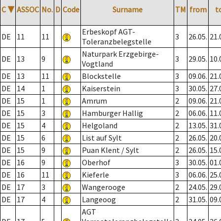
C
▼
ASSOC
No.
D
Code
Surname
TM
from
t
Erbeskopf AGT-
DE
11
11
3
26.05.
21.
Toleranzbelegstelle
Naturpark Erzgebirge-
DE
13
9
3
29.05.
10.
Vogtland
DE
13
11
Blockstelle
3
09.06.
21.
DE
14
1
Kaiserstein
3
30.05.
27.
DE
15
1
Amrum
2
09.06.
21.
DE
15
3
Hamburger Hallig
2
06.06.
11.
DE
15
4
Helgoland
2
13.05.
31.
DE
15
6
List auf Sylt
2
26.05.
20.
DE
15
9
Puan Klent / Sylt
2
26.05.
15.
DE
16
9
Oberhof
3
30.05.
01.
DE
16
11
Kieferle
3
06.06.
25.
DE
17
3
Wangerooge
2
24.05.
29.
DE
17
4
Langeoog
2
31.05.
09.
AGT