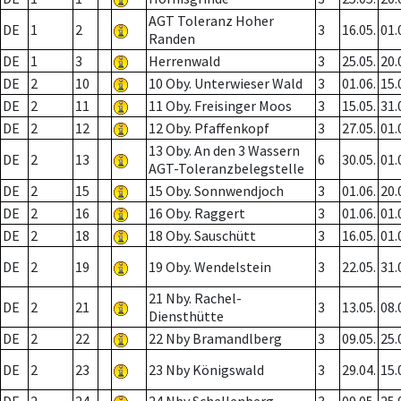
AGT Toleranz Hoher
DE
1
2
3
16.05.
01.
Randen
DE
1
3
Herrenwald
3
25.05.
20.
DE
2
10
10 Oby. Unterwieser Wald
3
01.06.
15.
DE
2
11
11 Oby. Freisinger Moos
3
15.05.
31.
DE
2
12
12 Oby. Pfaffenkopf
3
27.05.
01.
13 Oby. An den 3 Wassern
DE
2
13
6
30.05.
01.
AGT-Toleranzbelegstelle
DE
2
15
15 Oby. Sonnwendjoch
3
01.06.
20.
DE
2
16
16 Oby. Raggert
3
01.06.
01.
DE
2
18
18 Oby. Sauschütt
3
16.05.
01.
DE
2
19
19 Oby. Wendelstein
3
22.05.
31.
21 Nby. Rachel-
DE
2
21
3
13.05.
08.
Diensthütte
DE
2
22
22 Nby Bramandlberg
3
09.05.
25.
DE
2
23
23 Nby Königswald
3
29.04.
15.