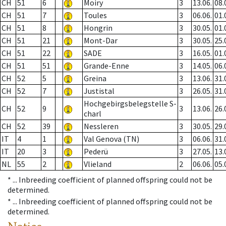
CH
51
6
Moiry
3
13.06.
08.
CH
51
7
Toules
3
06.06.
01.
CH
51
8
Hongrin
3
30.05.
01.
CH
51
21
Mont-Dar
3
30.05.
25.
CH
51
22
SADE
3
16.05.
01.
CH
51
51
Grande-Enne
3
14.05.
06.
CH
52
5
Greina
3
13.06.
31.
CH
52
7
Justistal
3
26.05.
31.
Hochgebirgsbelegstelle S-
CH
52
9
3
13.06.
26.
charl
CH
52
39
Nessleren
3
30.05.
29.
IT
4
1
Val Genova (TN)
3
06.06.
31.
IT
20
3
Pederü
3
27.05.
13.
NL
55
2
Vlieland
2
06.06.
05.
* ...
Inbreeding coefficient of planned offspring could not be
determined.
* ...
Inbreeding coefficient of planned offspring could not be
determined.