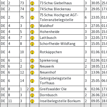
DE
2
73
73 Schw. Giebelhaus
3
30.05.
25.
DE
2
74
74 Schw. Bleckenau
3
29.05.
17.
75 Schw. Hochgrat AGT-
DE
2
75
6
23.05.
01.
Toleranzbelegstelle
DE
4
3
Waldhof
3
27.05.
01.
DE
4
5
Hohenheide
3
20.05.
15.
DE
4
7
Lattbusch
3
22.05.
17.
DE
4
8
Schorfheide-Wildfang
3
15.05.
15.
DE
4
10
Rotkäppchen
3
01.06.
01.
DE
6
1
Spiekeroog
2
02.06.
02.
DE
6
2
Neuwerk
2
18.05.
11.
DE
6
12
Neuenhof
3
13.06.
16.
Gebirgsbelegstelle
DE
6
14
3
25.05.
06.
Torfhaus
DE
8
1
2
Greifswalder Oie
6
02.06.
17.
DE
8
3
Dornbusch
2
26.06.
23.
DE
11
3
Inselbelegstelle Borkum
2
09.05.
18.