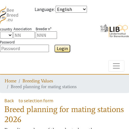
Language
:
Association
Breeder n°
country
Password
Login
Toggle
Home
Breeding Values
Breed planning for mating stations
Back
to selection form
Breed planning for mating stations
2026