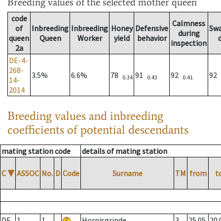
Breeding values
of the selected mother queen
code
Calmness
of
Inbreeding
Inbreeding
Honey
Defensive
Sw
during
queen
Queen
Worker
yield
behavior
inspection
2a
DE-4-
268-
3.5%
6.6%
78
91
92
92
0.34
0.43
0.41
14-
2014
Breeding values and inbreeding
coefficients of potential descendants
mating station code
details of mating station
C
▼
ASSOC
No.
D
Code
Surname
TM
from
t
DE
1
1
Hornisgrinde
3
25.05.
20.