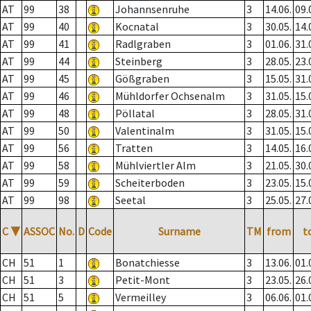
AT
99
38
Johannsenruhe
3
14.06.
09.
AT
99
40
Kocnatal
3
30.05.
14.
AT
99
41
Radlgraben
3
01.06.
31.
AT
99
44
Steinberg
3
28.05.
23.
AT
99
45
Gößgraben
3
15.05.
31.
AT
99
46
Mühldorfer Ochsenalm
3
31.05.
15.
AT
99
48
Pöllatal
3
28.05.
31.
AT
99
50
Valentinalm
3
31.05.
15.
AT
99
56
Tratten
3
14.05.
16.
AT
99
58
Mühlviertler Alm
3
21.05.
30.
AT
99
59
Scheiterboden
3
23.05.
15.
AT
99
98
Seetal
3
25.05.
27.
C
▼
ASSOC
No.
D
Code
Surname
TM
from
t
CH
51
1
Bonatchiesse
3
13.06.
01.
CH
51
3
Petit-Mont
3
23.05.
26.
CH
51
5
Vermeilley
3
06.06.
01.