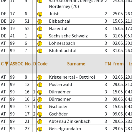
DE
17
5
Varroatoleranzbelegstelle
2
24.05.
26.
Norderney (70)
DE
17
6
Juist
2
25.05.
26.
DE
19
51
Eisbachtal
3
15.05.
21.
DE
19
52
Hasental
3
15.05.
17.
DE
41
1
Sächsische Schweiz
6
31.05.
05.
AT
99
6
Löhnersbach
3
02.06.
30.
AT
99
7
Blühnbachtal
3
31.05.
26.
C
▼
ASSOC
No.
D
Code
Surname
TM
from
t
AT
99
8
Kristeinertal - Osttirol
3
02.06.
28.
AT
99
13
Pusterwald
3
29.05.
31.
AT
99
16
1
Dürradmer
3
15.05.
04.
AT
99
16
2
Dürradmer
3
09.06.
04.
AT
99
17
1
Gschöder
3
15.05.
04.
AT
99
17
2
Gschöder
3
09.06.
04.
AT
99
21
Abtenau Zinkenbach
3
29.05.
28.
AT
99
27
Geiselgrundalm
3
29.05.
28.