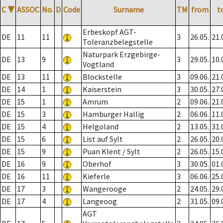
C
▼
ASSOC
No.
D
Code
Surname
TM
from
t
Erbeskopf AGT-
DE
11
11
3
26.05.
21.
Toleranzbelegstelle
Naturpark Erzgebirge-
DE
13
9
3
29.05.
10.
Vogtland
DE
13
11
Blockstelle
3
09.06.
21.
DE
14
1
Kaiserstein
3
30.05.
27.
DE
15
1
Amrum
2
09.06.
21.
DE
15
3
Hamburger Hallig
2
06.06.
11.
DE
15
4
Helgoland
2
13.05.
31.
DE
15
6
List auf Sylt
2
26.05.
20.
DE
15
9
Puan Klent / Sylt
2
26.05.
15.
DE
16
9
Oberhof
3
30.05.
01.
DE
16
11
Kieferle
3
06.06.
25.
DE
17
3
Wangerooge
2
24.05.
29.
DE
17
4
Langeoog
2
31.05.
09.
AGT