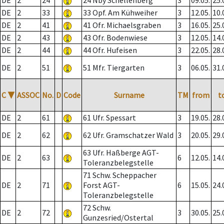
DE
2
24
24 Nby Schellenberg
3
09.05.
25.
DE
2
33
33 Opf. Am Kühweiher
3
12.05.
10.
DE
2
41
41 Ofr. Michaelsgraben
3
16.05.
25.
DE
2
43
43 Ofr. Bodenwiese
3
12.05.
14.
DE
2
44
44 Ofr. Hufeisen
3
22.05.
28.
DE
2
51
51 Mfr. Tiergarten
3
06.05.
31.
C
▼
ASSOC
No.
D
Code
Surname
TM
from
t
DE
2
61
61 Ufr. Spessart
3
19.05.
28.
DE
2
62
62 Ufr. Gramschatzer Wald
3
20.05.
29.
63 Ufr. Haßberge AGT-
DE
2
63
6
12.05.
14.
Toleranzbelegstelle
71 Schw. Scheppacher
DE
2
71
Forst AGT-
6
15.05.
24.
Toleranzbelegstelle
72 Schw.
DE
2
72
3
30.05.
25.
Gunzesried/Ostertal