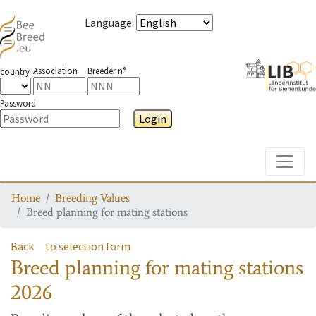
Language
:
Association
Breeder n°
country
Password
Login
Toggle
Home
Breeding Values
Breed planning for mating stations
Back
to selection form
Breed planning for mating stations
2026