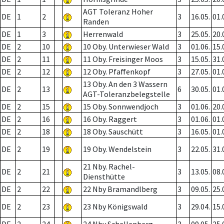
AGT Toleranz Hoher
DE
1
2
3
16.05.
01.
Randen
DE
1
3
Herrenwald
3
25.05.
20.
DE
2
10
10 Oby. Unterwieser Wald
3
01.06.
15.
DE
2
11
11 Oby. Freisinger Moos
3
15.05.
31.
DE
2
12
12 Oby. Pfaffenkopf
3
27.05.
01.
13 Oby. An den 3 Wassern
DE
2
13
6
30.05.
01.
AGT-Toleranzbelegstelle
DE
2
15
15 Oby. Sonnwendjoch
3
01.06.
20.
DE
2
16
16 Oby. Raggert
3
01.06.
01.
DE
2
18
18 Oby. Sauschütt
3
16.05.
01.
DE
2
19
19 Oby. Wendelstein
3
22.05.
31.
21 Nby. Rachel-
DE
2
21
3
13.05.
08.
Diensthütte
DE
2
22
22 Nby Bramandlberg
3
09.05.
25.
DE
2
23
23 Nby Königswald
3
29.04.
15.