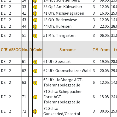
DE
2
24
24 Nby Schellenberg
3
09.05.
25.
DE
2
33
33 Opf. Am Kühweiher
3
12.05.
10.
DE
2
41
41 Ofr. Michaelsgraben
3
16.05.
25.
DE
2
43
43 Ofr. Bodenwiese
3
12.05.
14.
DE
2
44
44 Ofr. Hufeisen
3
22.05.
28.
DE
2
51
51 Mfr. Tiergarten
3
06.05.
31.
C
▼
ASSOC
No.
D
Code
Surname
TM
from
t
DE
2
61
61 Ufr. Spessart
3
19.05.
28.
DE
2
62
62 Ufr. Gramschatzer Wald
3
20.05.
29.
63 Ufr. Haßberge AGT-
DE
2
63
6
12.05.
14.
Toleranzbelegstelle
71 Schw. Scheppacher
DE
2
71
Forst AGT-
6
15.05.
24.
Toleranzbelegstelle
72 Schw.
DE
2
72
3
30.05.
25.
Gunzesried/Ostertal