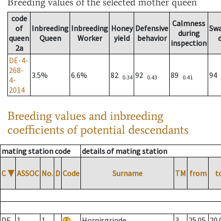
Breeding values
of the selected mother queen
code
Calmness
of
Inbreeding
Inbreeding
Honey
Defensive
Sw
during
queen
Queen
Worker
yield
behavior
inspection
2a
DE-4-
268-
3.5%
6.6%
82
92
89
94
0.34
0.43
0.41
4-
2014
Breeding values and inbreeding
coefficients of potential descendants
mating station code
details of mating station
C
▼
ASSOC
No.
D
Code
Surname
TM
from
t
DE
1
1
Hornisgrinde
3
25.05.
20.