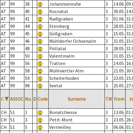
AT
99
38
Johannsenruhe
3
14.06.
09.
AT
99
40
Kocnatal
3
30.05.
14.
AT
99
41
Radlgraben
3
01.06.
31.
AT
99
44
Steinberg
3
28.05.
23.
AT
99
45
Gößgraben
3
15.05.
31.
AT
99
46
Mühldorfer Ochsenalm
3
31.05.
15.
AT
99
48
Pöllatal
3
28.05.
31.
AT
99
50
Valentinalm
3
31.05.
15.
AT
99
56
Tratten
3
14.05.
16.
AT
99
58
Mühlviertler Alm
3
21.05.
30.
AT
99
59
Scheiterboden
3
23.05.
15.
AT
99
98
Seetal
3
25.05.
27.
C
▼
ASSOC
No.
D
Code
Surname
TM
from
t
CH
51
1
Bonatchiesse
3
13.06.
01.
CH
51
3
Petit-Mont
3
23.05.
26.
CH
51
5
Vermeilley
3
06.06.
01.