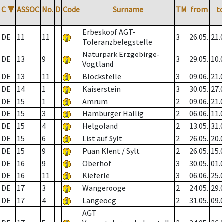
C
▼
ASSOC
No.
D
Code
Surname
TM
from
t
Erbeskopf AGT-
DE
11
11
3
26.05.
21.
Toleranzbelegstelle
Naturpark Erzgebirge-
DE
13
9
3
29.05.
10.
Vogtland
DE
13
11
Blockstelle
3
09.06.
21.
DE
14
1
Kaiserstein
3
30.05.
27.
DE
15
1
Amrum
2
09.06.
21.
DE
15
3
Hamburger Hallig
2
06.06.
11.
DE
15
4
Helgoland
2
13.05.
31.
DE
15
6
List auf Sylt
2
26.05.
20.
DE
15
9
Puan Klent / Sylt
2
26.05.
15.
DE
16
9
Oberhof
3
30.05.
01.
DE
16
11
Kieferle
3
06.06.
25.
DE
17
3
Wangerooge
2
24.05.
29.
DE
17
4
Langeoog
2
31.05.
09.
AGT