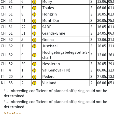
CH
51
6
Moiry
3
13.06.
08.
CH
51
7
Toules
3
06.06.
01.
CH
51
8
Hongrin
3
30.05.
01.
CH
51
21
Mont-Dar
3
30.05.
25.
CH
51
22
SADE
3
16.05.
01.
CH
51
51
Grande-Enne
3
14.05.
06.
CH
52
5
Greina
3
13.06.
31.
CH
52
7
Justistal
3
26.05.
31.
Hochgebirgsbelegstelle S-
CH
52
9
3
13.06.
26.
charl
CH
52
39
Nessleren
3
30.05.
29.
IT
4
1
Val Genova (TN)
3
06.06.
31.
IT
20
3
Pederü
3
27.05.
13.
NL
55
2
Vlieland
2
06.06.
05.
* ...
Inbreeding coefficient of planned offspring could not be
determined.
* ...
Inbreeding coefficient of planned offspring could not be
determined.