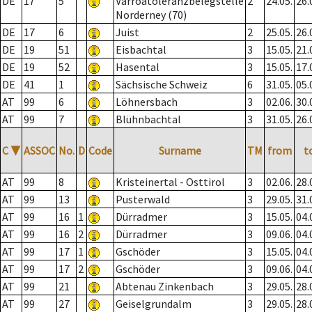
DE
17
5
Varroatoleranzbelegstelle
2
24.05.
26.
Norderney (70)
DE
17
6
Juist
2
25.05.
26.
DE
19
51
Eisbachtal
3
15.05.
21.
DE
19
52
Hasental
3
15.05.
17.
DE
41
1
Sächsische Schweiz
6
31.05.
05.
AT
99
6
Löhnersbach
3
02.06.
30.
AT
99
7
Blühnbachtal
3
31.05.
26.
C
▼
ASSOC
No.
D
Code
Surname
TM
from
t
AT
99
8
Kristeinertal - Osttirol
3
02.06.
28.
AT
99
13
Pusterwald
3
29.05.
31.
AT
99
16
1
Dürradmer
3
15.05.
04.
AT
99
16
2
Dürradmer
3
09.06.
04.
AT
99
17
1
Gschöder
3
15.05.
04.
AT
99
17
2
Gschöder
3
09.06.
04.
AT
99
21
Abtenau Zinkenbach
3
29.05.
28.
AT
99
27
Geiselgrundalm
3
29.05.
28.