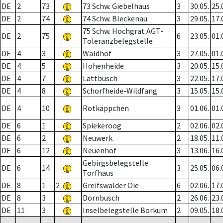
DE
2
73
73 Schw. Giebelhaus
3
30.05.
25.
DE
2
74
74 Schw. Bleckenau
3
29.05.
17.
75 Schw. Hochgrat AGT-
DE
2
75
6
23.05.
01.
Toleranzbelegstelle
DE
4
3
Waldhof
3
27.05.
01.
DE
4
5
Hohenheide
3
20.05.
15.
DE
4
7
Lattbusch
3
22.05.
17.
DE
4
8
Schorfheide-Wildfang
3
15.05.
15.
DE
4
10
Rotkäppchen
3
01.06.
01.
DE
6
1
Spiekeroog
2
02.06.
02.
DE
6
2
Neuwerk
2
18.05.
11.
DE
6
12
Neuenhof
3
13.06.
16.
Gebirgsbelegstelle
DE
6
14
3
25.05.
06.
Torfhaus
DE
8
1
2
Greifswalder Oie
6
02.06.
17.
DE
8
3
Dornbusch
2
26.06.
23.
DE
11
3
Inselbelegstelle Borkum
2
09.05.
18.