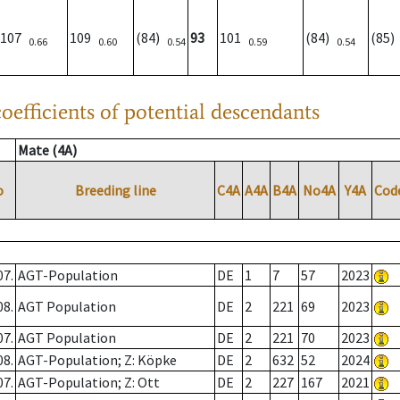
107
109
(84)
93
101
(84)
(85
0.66
0.60
0.54
0.59
0.54
oefficients of potential descendants
Mate (4A)
o
Breeding line
C4A
A4A
B4A
No4A
Y4A
Cod
07.
AGT-Population
DE
1
7
57
2023
08.
AGT Population
DE
2
221
69
2023
07.
AGT Population
DE
2
221
70
2023
08.
AGT-Population; Z: Köpke
DE
2
632
52
2024
07.
AGT-Population; Z: Ott
DE
2
227
167
2021