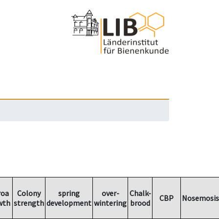
roa
Colony
spring
over-
Chalk-
CBP
Nosemosis
wth
strength
development
wintering
brood