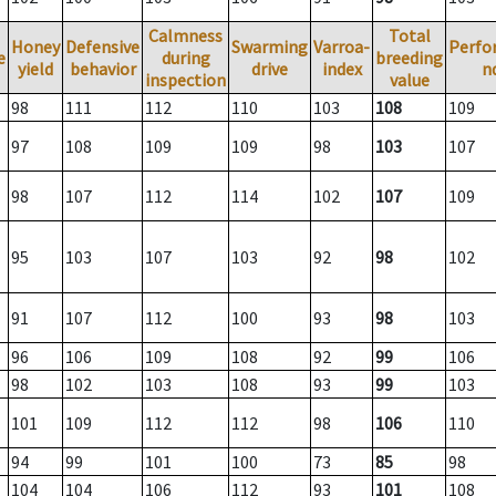
Calmness
Total
Honey
Defensive
Swarming
Varroa-
Perfo
e
during
breeding
yield
behavior
drive
index
n
inspection
value
98
111
112
110
103
108
109
97
108
109
109
98
103
107
98
107
112
114
102
107
109
95
103
107
103
92
98
102
91
107
112
100
93
98
103
96
106
109
108
92
99
106
98
102
103
108
93
99
103
101
109
112
112
98
106
110
94
99
101
100
73
85
98
104
104
106
112
93
101
108