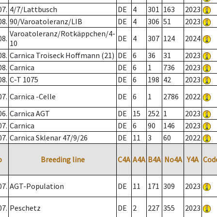
07.
4/7/Lattbusch
DE
4
301
163
2023
08.
90/Varoatoleranz/LIB
DE
4
306
51
2023
Varoatoleranz/Rotkäppchen/4-
08.
DE
4
307
124
2024
10
08.
Carnica Troiseck Hoffmann (21)
DE
6
36
31
2023
08.
Carnica
DE
6
1
736
2023
08.
C-T 1075
DE
6
198
42
2023
07.
Carnica -Celle
DE
6
1
2786
2022
06.
Carnica AGT
DE
15
252
1
2023
07.
Carnica
DE
6
90
146
2023
07.
Carnica Sklenar 47/9/26
DE
11
3
60
2022
o
Breeding line
C4A
A4A
B4A
No4A
Y4A
Cod
07.
AGT-Population
DE
11
171
309
2023
07.
Peschetz
DE
2
227
355
2023