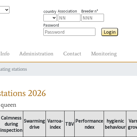
Association
Breeder n°
country
Password
Login
Info
Administration
Contact
Monitoring
ating stations
tations
2026
r queen
Calmness
Swarming
Varroa-
Performance
hygienic
Var
during
TBV
drive
index
ndex
behaviour
gro
inspection