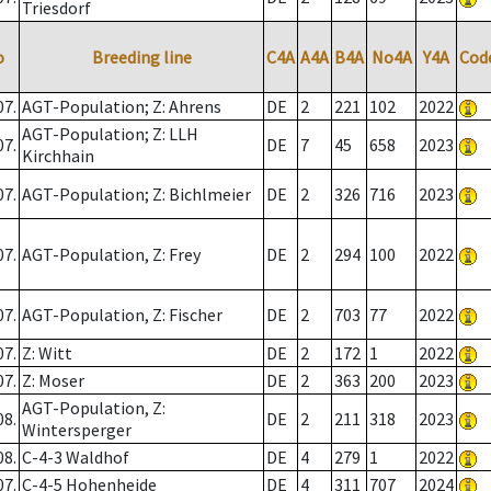
Triesdorf
o
Breeding line
C4A
A4A
B4A
No4A
Y4A
Cod
07.
AGT-Population; Z: Ahrens
DE
2
221
102
2022
AGT-Population; Z: LLH
07.
DE
7
45
658
2023
Kirchhain
07.
AGT-Population; Z: Bichlmeier
DE
2
326
716
2023
07.
AGT-Population, Z: Frey
DE
2
294
100
2022
07.
AGT-Population, Z: Fischer
DE
2
703
77
2022
07.
Z: Witt
DE
2
172
1
2022
07.
Z: Moser
DE
2
363
200
2023
AGT-Population, Z:
08.
DE
2
211
318
2023
Wintersperger
08.
C-4-3 Waldhof
DE
4
279
1
2022
07.
C-4-5 Hohenheide
DE
4
311
707
2024