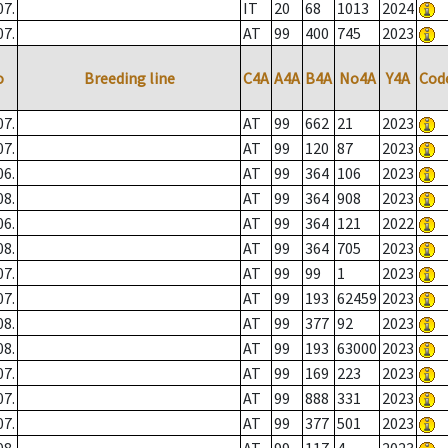
07.
IT
20
68
1013
2024
07.
AT
99
400
745
2023
o
Breeding line
C4A
A4A
B4A
No4A
Y4A
Cod
07.
AT
99
662
21
2023
07.
AT
99
120
87
2023
06.
AT
99
364
106
2023
08.
AT
99
364
908
2023
06.
AT
99
364
121
2022
08.
AT
99
364
705
2023
07.
AT
99
99
1
2023
07.
AT
99
193
62459
2023
08.
AT
99
377
92
2023
08.
AT
99
193
63000
2023
07.
AT
99
169
223
2023
07.
AT
99
888
331
2023
07.
AT
99
377
501
2023