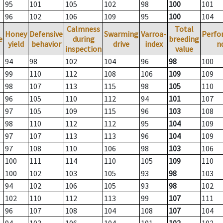
95
101
105
102
98
100
101
96
102
106
109
95
100
104
Calmness
Total
Honey
Defensive
Swarming
Varroa-
Perfo
e
during
breeding
yield
behavior
drive
index
n
inspection
value
94
98
102
104
96
98
100
99
110
112
108
106
109
109
98
107
113
115
98
105
110
96
105
110
112
94
101
107
97
105
109
115
96
103
108
98
110
112
112
95
104
109
97
107
113
113
96
104
109
97
108
110
106
98
103
106
100
111
114
110
105
109
110
100
102
103
105
93
98
103
94
102
106
105
93
98
102
102
110
112
113
99
107
111
96
107
108
104
108
107
104