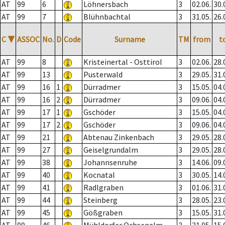
AT
99
6
Löhnersbach
3
02.06.
30.
AT
99
7
Blühnbachtal
3
31.05.
26.
C
▼
ASSOC
No.
D
Code
Surname
TM
from
t
AT
99
8
Kristeinertal - Osttirol
3
02.06.
28.
AT
99
13
Pusterwald
3
29.05.
31.
AT
99
16
1
Dürradmer
3
15.05.
04.
AT
99
16
2
Dürradmer
3
09.06.
04.
AT
99
17
1
Gschöder
3
15.05.
04.
AT
99
17
2
Gschöder
3
09.06.
04.
AT
99
21
Abtenau Zinkenbach
3
29.05.
28.
AT
99
27
Geiselgrundalm
3
29.05.
28.
AT
99
38
Johannsenruhe
3
14.06.
09.
AT
99
40
Kocnatal
3
30.05.
14.
AT
99
41
Radlgraben
3
01.06.
31.
AT
99
44
Steinberg
3
28.05.
23.
AT
99
45
Gößgraben
3
15.05.
31.