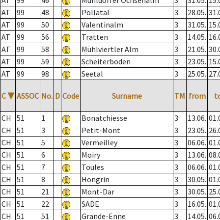
AT
99
46
Mühldorfer Ochsenalm
3
31.05.
15.
AT
99
48
Pöllatal
3
28.05.
31.
AT
99
50
Valentinalm
3
31.05.
15.
AT
99
56
Tratten
3
14.05.
16.
AT
99
58
Mühlviertler Alm
3
21.05.
30.
AT
99
59
Scheiterboden
3
23.05.
15.
AT
99
98
Seetal
3
25.05.
27.
C
▼
ASSOC
No.
D
Code
Surname
TM
from
t
CH
51
1
Bonatchiesse
3
13.06.
01.
CH
51
3
Petit-Mont
3
23.05.
26.
CH
51
5
Vermeilley
3
06.06.
01.
CH
51
6
Moiry
3
13.06.
08.
CH
51
7
Toules
3
06.06.
01.
CH
51
8
Hongrin
3
30.05.
01.
CH
51
21
Mont-Dar
3
30.05.
25.
CH
51
22
SADE
3
16.05.
01.
CH
51
51
Grande-Enne
3
14.05.
06.