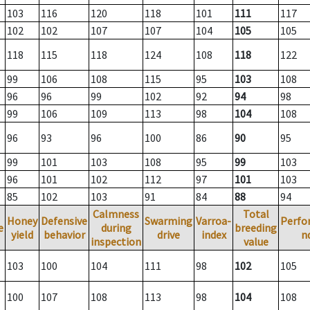
103
116
120
118
101
111
117
102
102
107
107
104
105
105
118
115
118
124
108
118
122
99
106
108
115
95
103
108
96
96
99
102
92
94
98
99
106
109
113
98
104
108
96
93
96
100
86
90
95
99
101
103
108
95
99
103
96
101
102
112
97
101
103
85
102
103
91
84
88
94
Calmness
Total
Honey
Defensive
Swarming
Varroa-
Perfo
e
during
breeding
yield
behavior
drive
index
n
inspection
value
103
100
104
111
98
102
105
100
107
108
113
98
104
108