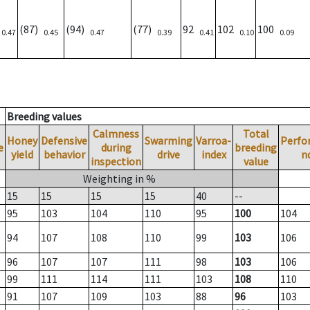
)
(87)
(94)
(77)
92
102
100
0.47
0.45
0.47
0.39
0.41
0.10
0.09
Breeding values
Calmness
Total
Honey
Defensive
Swarming
Varroa-
Perfo
e
during
breeding
yield
behavior
drive
index
n
inspection
value
Weighting in %
15
15
15
15
40
--
95
103
104
110
95
100
104
94
107
108
110
99
103
106
96
107
107
111
98
103
106
99
111
114
111
103
108
110
91
107
109
103
88
96
103