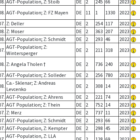
08.
AGT-Population, Z: Stoib
DE
2
245
66
2023
08.
AGT-Population; Z: FZ Mayen
DE
11
1
1330
2022
07.
Z: Deller
DE
2
254
117
2022
08.
Z: Moser
DE
2
363
207
2023
08.
AGT-Population; Z: Schmidt
DE
2
293
46
2022
AGT-Population; Z:
07.
DE
2
211
318
2023
Wintersperger
08.
Z: Angela Tholen †
DE
2
736
240
2022
07.
AGT-Population; Z: Solleder
DE
2
256
780
2023
Ca.- Sklenar; Z: Andreas
08.
DE
2
308
14
2022
Levcenko
07.
AGT-Population; Z: Ahrens
DE
2
221
74
2023
07.
AGT Population; Z: Thein
DE
2
752
14
2023
07.
Z: Merz
DE
2
737
11
2023
07.
AGT-Population; Z: Schmidt
DE
2
293
66
2023
07.
AGT-Population, Z: Kempter
DE
2
298
45
2020
AGT-Population, Z: LLA
07.
DE
2
128
69
2023