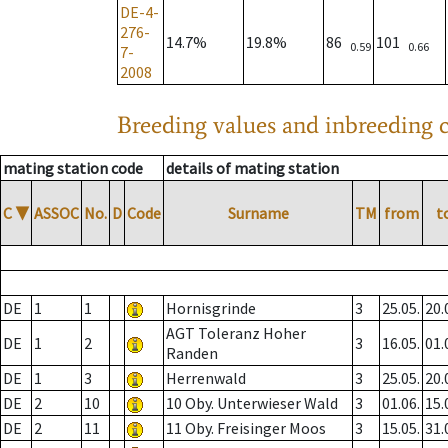
DE-4-
276-
14.7%
19.8%
86
101
0.59
0.66
7-
2008
Breeding values and inbreeding c
mating station code
details of mating station
C
▼
ASSOC
No.
D
Code
Surname
TM
from
t
DE
1
1
Hornisgrinde
3
25.05.
20.
AGT Toleranz Hoher
DE
1
2
3
16.05.
01.
Randen
DE
1
3
Herrenwald
3
25.05.
20.
DE
2
10
10 Oby. Unterwieser Wald
3
01.06.
15.
DE
2
11
11 Oby. Freisinger Moos
3
15.05.
31.