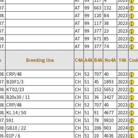
08.
AT
99
117
4
2023
07.
AT
99
663
132
2024
08.
AT
99
120
84
2023
07.
AT
99
117
38
2023
07.
AT
99
377
23
2023
08.
AT
99
671
85
2023
07.
AT
99
377
74
2023
o
Breeding line
C4A
A4A
B4A
No4A
Y4A
Cod
08.
CRP/48
CH
52
707
40
2023
07.
B20F1/3
CH
51
45
1893
2023
08.
KT02/23
CH
51
152
5652
2022
08.
B20x30 / 11
CH
51
36
3427
2022
08.
CRP/48
CH
52
707
40
2023
08.
KL 14 / 50
CH
51
91
4677
2023
07.
S91
CH
51
78
9810
2023
08.
GB10 / 22
CH
51
206
903
2024
06.
01P / 6
CH
51
10
4636
2023