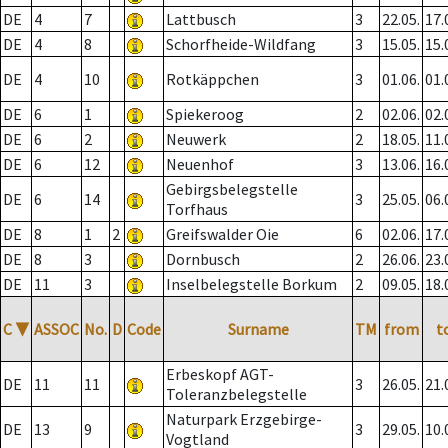
DE
4
7
Lattbusch
3
22.05.
17.
DE
4
8
Schorfheide-Wildfang
3
15.05.
15.
DE
4
10
Rotkäppchen
3
01.06.
01.
DE
6
1
Spiekeroog
2
02.06.
02.
DE
6
2
Neuwerk
2
18.05.
11.
DE
6
12
Neuenhof
3
13.06.
16.
Gebirgsbelegstelle
DE
6
14
3
25.05.
06.
Torfhaus
DE
8
1
2
Greifswalder Oie
6
02.06.
17.
DE
8
3
Dornbusch
2
26.06.
23.
DE
11
3
Inselbelegstelle Borkum
2
09.05.
18.
C
▼
ASSOC
No.
D
Code
Surname
TM
from
t
Erbeskopf AGT-
DE
11
11
3
26.05.
21.
Toleranzbelegstelle
Naturpark Erzgebirge-
DE
13
9
3
29.05.
10.
Vogtland