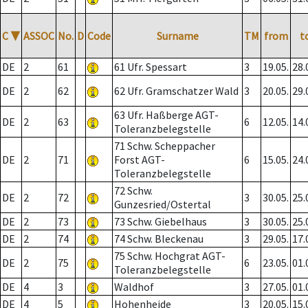
C
▼
ASSOC
No.
D
Code
Surname
TM
from
t
DE
2
61
61 Ufr. Spessart
3
19.05.
28.
DE
2
62
62 Ufr. Gramschatzer Wald
3
20.05.
29.
63 Ufr. Haßberge AGT-
DE
2
63
6
12.05.
14.
Toleranzbelegstelle
71 Schw. Scheppacher
DE
2
71
Forst AGT-
6
15.05.
24.
Toleranzbelegstelle
72 Schw.
DE
2
72
3
30.05.
25.
Gunzesried/Ostertal
DE
2
73
73 Schw. Giebelhaus
3
30.05.
25.
DE
2
74
74 Schw. Bleckenau
3
29.05.
17.
75 Schw. Hochgrat AGT-
DE
2
75
6
23.05.
01.
Toleranzbelegstelle
DE
4
3
Waldhof
3
27.05.
01.
DE
4
5
Hohenheide
3
20.05.
15.