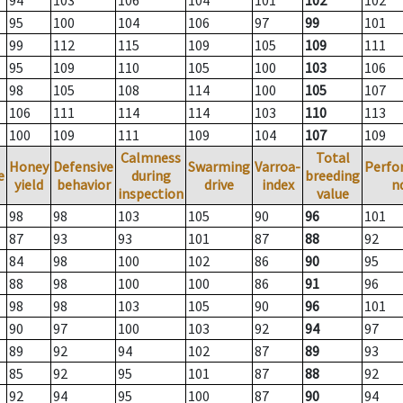
94
103
106
104
101
102
102
95
100
104
106
97
99
101
99
112
115
109
105
109
111
95
109
110
105
100
103
106
98
105
108
114
100
105
107
106
111
114
114
103
110
113
100
109
111
109
104
107
109
Calmness
Total
Honey
Defensive
Swarming
Varroa-
Perfo
e
during
breeding
yield
behavior
drive
index
n
inspection
value
98
98
103
105
90
96
101
87
93
93
101
87
88
92
84
98
100
102
86
90
95
88
98
100
100
86
91
96
98
98
103
105
90
96
101
90
97
100
103
92
94
97
89
92
94
102
87
89
93
85
92
95
101
87
88
92
92
94
95
100
87
90
94