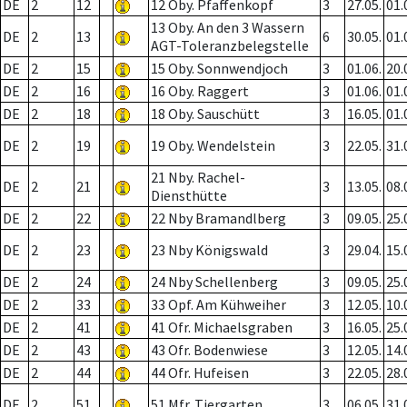
DE
2
12
12 Oby. Pfaffenkopf
3
27.05.
01.
13 Oby. An den 3 Wassern
DE
2
13
6
30.05.
01.
AGT-Toleranzbelegstelle
DE
2
15
15 Oby. Sonnwendjoch
3
01.06.
20.
DE
2
16
16 Oby. Raggert
3
01.06.
01.
DE
2
18
18 Oby. Sauschütt
3
16.05.
01.
DE
2
19
19 Oby. Wendelstein
3
22.05.
31.
21 Nby. Rachel-
DE
2
21
3
13.05.
08.
Diensthütte
DE
2
22
22 Nby Bramandlberg
3
09.05.
25.
DE
2
23
23 Nby Königswald
3
29.04.
15.
DE
2
24
24 Nby Schellenberg
3
09.05.
25.
DE
2
33
33 Opf. Am Kühweiher
3
12.05.
10.
DE
2
41
41 Ofr. Michaelsgraben
3
16.05.
25.
DE
2
43
43 Ofr. Bodenwiese
3
12.05.
14.
DE
2
44
44 Ofr. Hufeisen
3
22.05.
28.
DE
2
51
51 Mfr. Tiergarten
3
06.05.
31.