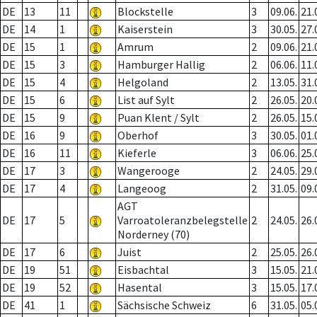
DE
13
11
Blockstelle
3
09.06.
21.
DE
14
1
Kaiserstein
3
30.05.
27.
DE
15
1
Amrum
2
09.06.
21.
DE
15
3
Hamburger Hallig
2
06.06.
11.
DE
15
4
Helgoland
2
13.05.
31.
DE
15
6
List auf Sylt
2
26.05.
20.
DE
15
9
Puan Klent / Sylt
2
26.05.
15.
DE
16
9
Oberhof
3
30.05.
01.
DE
16
11
Kieferle
3
06.06.
25.
DE
17
3
Wangerooge
2
24.05.
29.
DE
17
4
Langeoog
2
31.05.
09.
AGT
DE
17
5
Varroatoleranzbelegstelle
2
24.05.
26.
Norderney (70)
DE
17
6
Juist
2
25.05.
26.
DE
19
51
Eisbachtal
3
15.05.
21.
DE
19
52
Hasental
3
15.05.
17.
DE
41
1
Sächsische Schweiz
6
31.05.
05.