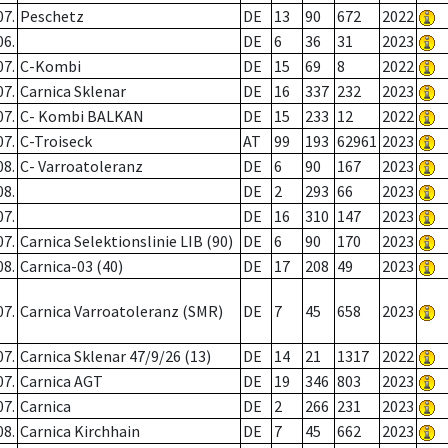
07.
Peschetz
DE
13
90
672
2022
06.
DE
6
36
31
2023
07.
C-Kombi
DE
15
69
8
2022
07.
Carnica Sklenar
DE
16
337
232
2023
07.
C- Kombi BALKAN
DE
15
233
12
2022
07.
C-Troiseck
AT
99
193
62961
2023
08.
C- Varroatoleranz
DE
6
90
167
2023
08.
DE
2
293
66
2023
07.
DE
16
310
147
2023
07.
Carnica Selektionslinie LIB (90)
DE
6
90
170
2023
08.
Carnica-03 (40)
DE
17
208
49
2023
07.
Carnica Varroatoleranz (SMR)
DE
7
45
658
2023
07.
Carnica Sklenar 47/9/26 (13)
DE
14
21
1317
2022
07.
Carnica AGT
DE
19
346
803
2023
07.
Carnica
DE
2
266
231
2023
08.
Carnica Kirchhain
DE
7
45
662
2023