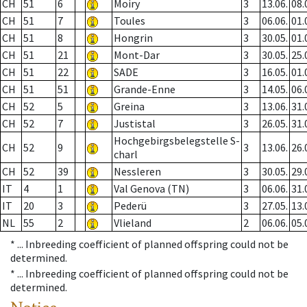
CH
51
6
Moiry
3
13.06.
08.
CH
51
7
Toules
3
06.06.
01.
CH
51
8
Hongrin
3
30.05.
01.
CH
51
21
Mont-Dar
3
30.05.
25.
CH
51
22
SADE
3
16.05.
01.
CH
51
51
Grande-Enne
3
14.05.
06.
CH
52
5
Greina
3
13.06.
31.
CH
52
7
Justistal
3
26.05.
31.
Hochgebirgsbelegstelle S-
CH
52
9
3
13.06.
26.
charl
CH
52
39
Nessleren
3
30.05.
29.
IT
4
1
Val Genova (TN)
3
06.06.
31.
IT
20
3
Pederü
3
27.05.
13.
NL
55
2
Vlieland
2
06.06.
05.
* ...
Inbreeding coefficient of planned offspring could not be
determined.
* ...
Inbreeding coefficient of planned offspring could not be
determined.