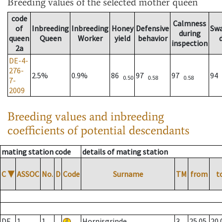
Breeding values
of the selected mother queen
code
Calmness
of
Inbreeding
Inbreeding
Honey
Defensive
Sw
during
queen
Queen
Worker
yield
behavior
inspection
2a
DE-4-
276-
2.5%
0.9%
86
97
97
94
0.50
0.58
0.58
7-
2009
Breeding values and inbreeding
coefficients of potential descendants
mating station code
details of mating station
C
▼
ASSOC
No.
D
Code
Surname
TM
from
t
DE
1
1
Hornisgrinde
3
25.05.
20.