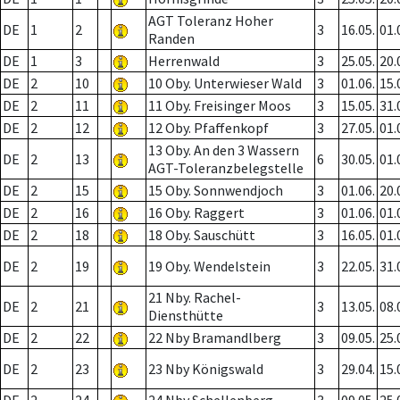
AGT Toleranz Hoher
DE
1
2
3
16.05.
01.
Randen
DE
1
3
Herrenwald
3
25.05.
20.
DE
2
10
10 Oby. Unterwieser Wald
3
01.06.
15.
DE
2
11
11 Oby. Freisinger Moos
3
15.05.
31.
DE
2
12
12 Oby. Pfaffenkopf
3
27.05.
01.
13 Oby. An den 3 Wassern
DE
2
13
6
30.05.
01.
AGT-Toleranzbelegstelle
DE
2
15
15 Oby. Sonnwendjoch
3
01.06.
20.
DE
2
16
16 Oby. Raggert
3
01.06.
01.
DE
2
18
18 Oby. Sauschütt
3
16.05.
01.
DE
2
19
19 Oby. Wendelstein
3
22.05.
31.
21 Nby. Rachel-
DE
2
21
3
13.05.
08.
Diensthütte
DE
2
22
22 Nby Bramandlberg
3
09.05.
25.
DE
2
23
23 Nby Königswald
3
29.04.
15.