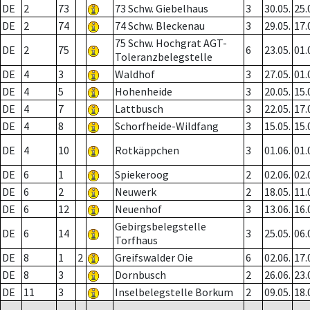
DE
2
73
73 Schw. Giebelhaus
3
30.05.
25.
DE
2
74
74 Schw. Bleckenau
3
29.05.
17.
75 Schw. Hochgrat AGT-
DE
2
75
6
23.05.
01.
Toleranzbelegstelle
DE
4
3
Waldhof
3
27.05.
01.
DE
4
5
Hohenheide
3
20.05.
15.
DE
4
7
Lattbusch
3
22.05.
17.
DE
4
8
Schorfheide-Wildfang
3
15.05.
15.
DE
4
10
Rotkäppchen
3
01.06.
01.
DE
6
1
Spiekeroog
2
02.06.
02.
DE
6
2
Neuwerk
2
18.05.
11.
DE
6
12
Neuenhof
3
13.06.
16.
Gebirgsbelegstelle
DE
6
14
3
25.05.
06.
Torfhaus
DE
8
1
2
Greifswalder Oie
6
02.06.
17.
DE
8
3
Dornbusch
2
26.06.
23.
DE
11
3
Inselbelegstelle Borkum
2
09.05.
18.