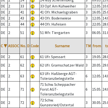
DE
2
24
24 Nby Schellenberg
3
09.05.
25.
DE
2
33
33 Opf. Am Kühweiher
3
12.05.
10.
DE
2
41
41 Ofr. Michaelsgraben
3
16.05.
25.
DE
2
43
43 Ofr. Bodenwiese
3
12.05.
14.
DE
2
44
44 Ofr. Hufeisen
3
22.05.
28.
DE
2
51
51 Mfr. Tiergarten
3
06.05.
31.
C
▼
ASSOC
No.
D
Code
Surname
TM
from
t
DE
2
61
61 Ufr. Spessart
3
19.05.
28.
DE
2
62
62 Ufr. Gramschatzer Wald
3
20.05.
29.
63 Ufr. Haßberge AGT-
DE
2
63
6
12.05.
14.
Toleranzbelegstelle
71 Schw. Scheppacher
DE
2
71
Forst AGT-
6
15.05.
24.
Toleranzbelegstelle
72 Schw.
DE
2
72
3
30.05.
25.
Gunzesried/Ostertal