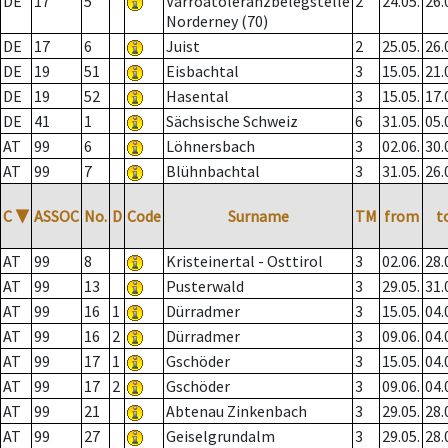
DE
17
5
Varroatoleranzbelegstelle
2
24.05.
26.
Norderney (70)
DE
17
6
Juist
2
25.05.
26.
DE
19
51
Eisbachtal
3
15.05.
21.
DE
19
52
Hasental
3
15.05.
17.
DE
41
1
Sächsische Schweiz
6
31.05.
05.
AT
99
6
Löhnersbach
3
02.06.
30.
AT
99
7
Blühnbachtal
3
31.05.
26.
C
▼
ASSOC
No.
D
Code
Surname
TM
from
t
AT
99
8
Kristeinertal - Osttirol
3
02.06.
28.
AT
99
13
Pusterwald
3
29.05.
31.
AT
99
16
1
Dürradmer
3
15.05.
04.
AT
99
16
2
Dürradmer
3
09.06.
04.
AT
99
17
1
Gschöder
3
15.05.
04.
AT
99
17
2
Gschöder
3
09.06.
04.
AT
99
21
Abtenau Zinkenbach
3
29.05.
28.
AT
99
27
Geiselgrundalm
3
29.05.
28.