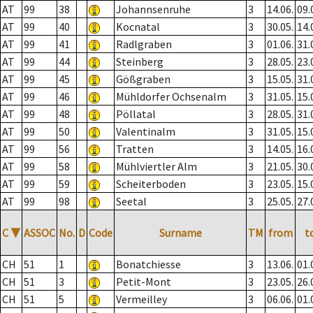
AT
99
38
Johannsenruhe
3
14.06.
09.
AT
99
40
Kocnatal
3
30.05.
14.
AT
99
41
Radlgraben
3
01.06.
31.
AT
99
44
Steinberg
3
28.05.
23.
AT
99
45
Gößgraben
3
15.05.
31.
AT
99
46
Mühldorfer Ochsenalm
3
31.05.
15.
AT
99
48
Pöllatal
3
28.05.
31.
AT
99
50
Valentinalm
3
31.05.
15.
AT
99
56
Tratten
3
14.05.
16.
AT
99
58
Mühlviertler Alm
3
21.05.
30.
AT
99
59
Scheiterboden
3
23.05.
15.
AT
99
98
Seetal
3
25.05.
27.
C
▼
ASSOC
No.
D
Code
Surname
TM
from
t
CH
51
1
Bonatchiesse
3
13.06.
01.
CH
51
3
Petit-Mont
3
23.05.
26.
CH
51
5
Vermeilley
3
06.06.
01.