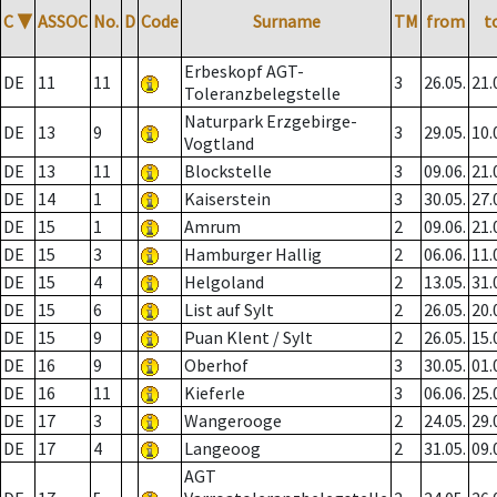
C
▼
ASSOC
No.
D
Code
Surname
TM
from
t
Erbeskopf AGT-
DE
11
11
3
26.05.
21.
Toleranzbelegstelle
Naturpark Erzgebirge-
DE
13
9
3
29.05.
10.
Vogtland
DE
13
11
Blockstelle
3
09.06.
21.
DE
14
1
Kaiserstein
3
30.05.
27.
DE
15
1
Amrum
2
09.06.
21.
DE
15
3
Hamburger Hallig
2
06.06.
11.
DE
15
4
Helgoland
2
13.05.
31.
DE
15
6
List auf Sylt
2
26.05.
20.
DE
15
9
Puan Klent / Sylt
2
26.05.
15.
DE
16
9
Oberhof
3
30.05.
01.
DE
16
11
Kieferle
3
06.06.
25.
DE
17
3
Wangerooge
2
24.05.
29.
DE
17
4
Langeoog
2
31.05.
09.
AGT