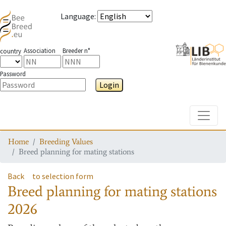
Language
:
Association
Breeder n°
country
Password
Login
Toggle
Home
Breeding Values
Breed planning for mating stations
Back
to selection form
Breed planning for mating stations
2026