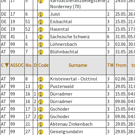
DE
17
5
Varroatoleranzbelegstelle
2
24.05.
26.
Norderney (70)
DE
17
6
Juist
2
25.05.
26.
DE
19
51
Eisbachtal
3
15.05.
21.
DE
19
52
Hasental
3
15.05.
17.
DE
41
1
Sächsische Schweiz
6
31.05.
05.
AT
99
6
Löhnersbach
3
02.06.
30.
AT
99
7
Blühnbachtal
3
31.05.
26.
C
▼
ASSOC
No.
D
Code
Surname
TM
from
t
AT
99
8
Kristeinertal - Osttirol
3
02.06.
28.
AT
99
13
Pusterwald
3
29.05.
31.
AT
99
16
1
Dürradmer
3
15.05.
04.
AT
99
16
2
Dürradmer
3
09.06.
04.
AT
99
17
1
Gschöder
3
15.05.
04.
AT
99
17
2
Gschöder
3
09.06.
04.
AT
99
21
Abtenau Zinkenbach
3
29.05.
28.
AT
99
27
Geiselgrundalm
3
29.05.
28.