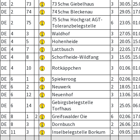
DE
2
73
73 Schw. Giebelhaus
3
30.05.
25.
DE
2
74
74 Schw. Bleckenau
3
29.05.
17.
75 Schw. Hochgrat AGT-
DE
2
75
6
23.05.
01.
Toleranzbelegstelle
DE
4
3
Waldhof
3
27.05.
01.
DE
4
5
Hohenheide
3
20.05.
15.
DE
4
7
Lattbusch
3
22.05.
17.
DE
4
8
Schorfheide-Wildfang
3
15.05.
15.
DE
4
10
Rotkäppchen
3
01.06.
01.
DE
6
1
Spiekeroog
2
02.06.
02.
DE
6
2
Neuwerk
2
18.05.
11.
DE
6
12
Neuenhof
3
13.06.
16.
Gebirgsbelegstelle
DE
6
14
3
25.05.
06.
Torfhaus
DE
8
1
2
Greifswalder Oie
6
02.06.
17.
DE
8
3
Dornbusch
2
26.06.
23.
DE
11
3
Inselbelegstelle Borkum
2
09.05.
18.