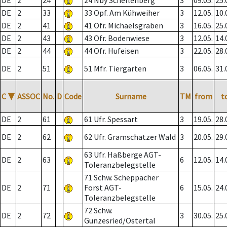
DE
2
24
24 Nby Schellenberg
3
09.05.
25.
DE
2
33
33 Opf. Am Kühweiher
3
12.05.
10.
DE
2
41
41 Ofr. Michaelsgraben
3
16.05.
25.
DE
2
43
43 Ofr. Bodenwiese
3
12.05.
14.
DE
2
44
44 Ofr. Hufeisen
3
22.05.
28.
DE
2
51
51 Mfr. Tiergarten
3
06.05.
31.
C
▼
ASSOC
No.
D
Code
Surname
TM
from
t
DE
2
61
61 Ufr. Spessart
3
19.05.
28.
DE
2
62
62 Ufr. Gramschatzer Wald
3
20.05.
29.
63 Ufr. Haßberge AGT-
DE
2
63
6
12.05.
14.
Toleranzbelegstelle
71 Schw. Scheppacher
DE
2
71
Forst AGT-
6
15.05.
24.
Toleranzbelegstelle
72 Schw.
DE
2
72
3
30.05.
25.
Gunzesried/Ostertal