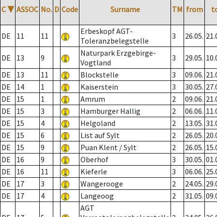
C
▼
ASSOC
No.
D
Code
Surname
TM
from
t
Erbeskopf AGT-
DE
11
11
3
26.05.
21.
Toleranzbelegstelle
Naturpark Erzgebirge-
DE
13
9
3
29.05.
10.
Vogtland
DE
13
11
Blockstelle
3
09.06.
21.
DE
14
1
Kaiserstein
3
30.05.
27.
DE
15
1
Amrum
2
09.06.
21.
DE
15
3
Hamburger Hallig
2
06.06.
11.
DE
15
4
Helgoland
2
13.05.
31.
DE
15
6
List auf Sylt
2
26.05.
20.
DE
15
9
Puan Klent / Sylt
2
26.05.
15.
DE
16
9
Oberhof
3
30.05.
01.
DE
16
11
Kieferle
3
06.06.
25.
DE
17
3
Wangerooge
2
24.05.
29.
DE
17
4
Langeoog
2
31.05.
09.
AGT