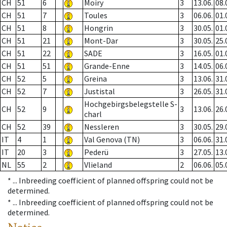
CH
51
6
Moiry
3
13.06.
08.
CH
51
7
Toules
3
06.06.
01.
CH
51
8
Hongrin
3
30.05.
01.
CH
51
21
Mont-Dar
3
30.05.
25.
CH
51
22
SADE
3
16.05.
01.
CH
51
51
Grande-Enne
3
14.05.
06.
CH
52
5
Greina
3
13.06.
31.
CH
52
7
Justistal
3
26.05.
31.
Hochgebirgsbelegstelle S-
CH
52
9
3
13.06.
26.
charl
CH
52
39
Nessleren
3
30.05.
29.
IT
4
1
Val Genova (TN)
3
06.06.
31.
IT
20
3
Pederü
3
27.05.
13.
NL
55
2
Vlieland
2
06.06.
05.
* ...
Inbreeding coefficient of planned offspring could not be
determined.
* ...
Inbreeding coefficient of planned offspring could not be
determined.