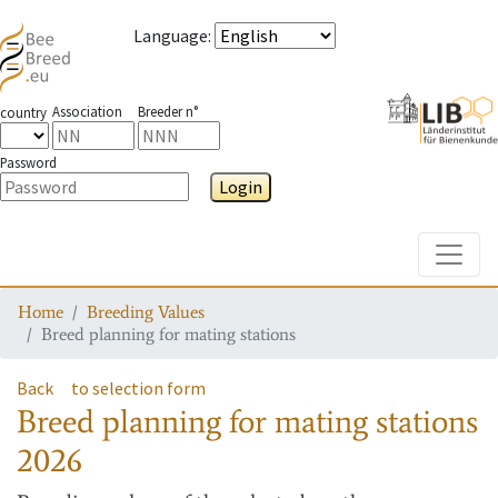
Language
:
Association
Breeder n°
country
Password
Login
Toggle
Home
Breeding Values
Breed planning for mating stations
Back
to selection form
Breed planning for mating stations
2026