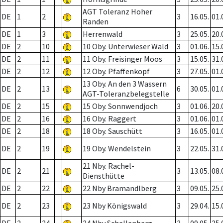
AGT Toleranz Hoher
DE
1
2
3
16.05.
01.
Randen
DE
1
3
Herrenwald
3
25.05.
20.
DE
2
10
10 Oby. Unterwieser Wald
3
01.06.
15.
DE
2
11
11 Oby. Freisinger Moos
3
15.05.
31.
DE
2
12
12 Oby. Pfaffenkopf
3
27.05.
01.
13 Oby. An den 3 Wassern
DE
2
13
6
30.05.
01.
AGT-Toleranzbelegstelle
DE
2
15
15 Oby. Sonnwendjoch
3
01.06.
20.
DE
2
16
16 Oby. Raggert
3
01.06.
01.
DE
2
18
18 Oby. Sauschütt
3
16.05.
01.
DE
2
19
19 Oby. Wendelstein
3
22.05.
31.
21 Nby. Rachel-
DE
2
21
3
13.05.
08.
Diensthütte
DE
2
22
22 Nby Bramandlberg
3
09.05.
25.
DE
2
23
23 Nby Königswald
3
29.04.
15.