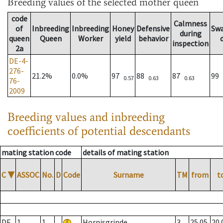
Breeding values
of the selected mother queen
code
Calmness
of
Inbreeding
Inbreeding
Honey
Defensive
Sw
during
queen
Queen
Worker
yield
behavior
inspection
2a
DE-4-
276-
21.2%
0.0%
97
88
87
99
0.57
0.63
0.63
76-
2009
Breeding values and inbreeding
coefficients of potential descendants
mating station code
details of mating station
C
▼
ASSOC
No.
D
Code
Surname
TM
from
t
DE
1
1
Hornisgrinde
3
25.05.
20.