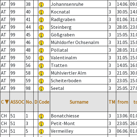
AT
99
38
Johannsenruhe
3
14.06.
09.
AT
99
40
Kocnatal
3
30.05.
14.
AT
99
41
Radlgraben
3
01.06.
31.
AT
99
44
Steinberg
3
28.05.
23.
AT
99
45
Gößgraben
3
15.05.
31.
AT
99
46
Mühldorfer Ochsenalm
3
31.05.
15.
AT
99
48
Pöllatal
3
28.05.
31.
AT
99
50
Valentinalm
3
31.05.
15.
AT
99
56
Tratten
3
14.05.
16.
AT
99
58
Mühlviertler Alm
3
21.05.
30.
AT
99
59
Scheiterboden
3
23.05.
15.
AT
99
98
Seetal
3
25.05.
27.
C
▼
ASSOC
No.
D
Code
Surname
TM
from
t
CH
51
1
Bonatchiesse
3
13.06.
01.
CH
51
3
Petit-Mont
3
23.05.
26.
CH
51
5
Vermeilley
3
06.06.
01.