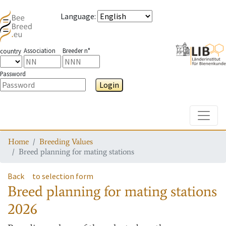
Language
:
Association
Breeder n°
country
Password
Login
Toggle
Home
Breeding Values
Breed planning for mating stations
Back
to selection form
Breed planning for mating stations
2026