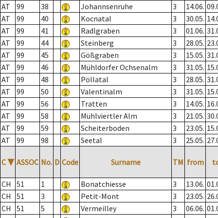
AT
99
38
Johannsenruhe
3
14.06.
09.
AT
99
40
Kocnatal
3
30.05.
14.
AT
99
41
Radlgraben
3
01.06.
31.
AT
99
44
Steinberg
3
28.05.
23.
AT
99
45
Gößgraben
3
15.05.
31.
AT
99
46
Mühldorfer Ochsenalm
3
31.05.
15.
AT
99
48
Pöllatal
3
28.05.
31.
AT
99
50
Valentinalm
3
31.05.
15.
AT
99
56
Tratten
3
14.05.
16.
AT
99
58
Mühlviertler Alm
3
21.05.
30.
AT
99
59
Scheiterboden
3
23.05.
15.
AT
99
98
Seetal
3
25.05.
27.
C
▼
ASSOC
No.
D
Code
Surname
TM
from
t
CH
51
1
Bonatchiesse
3
13.06.
01.
CH
51
3
Petit-Mont
3
23.05.
26.
CH
51
5
Vermeilley
3
06.06.
01.