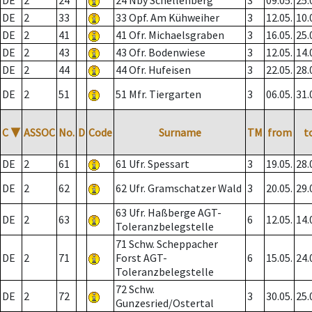
DE
2
24
24 Nby Schellenberg
3
09.05.
25.
DE
2
33
33 Opf. Am Kühweiher
3
12.05.
10.
DE
2
41
41 Ofr. Michaelsgraben
3
16.05.
25.
DE
2
43
43 Ofr. Bodenwiese
3
12.05.
14.
DE
2
44
44 Ofr. Hufeisen
3
22.05.
28.
DE
2
51
51 Mfr. Tiergarten
3
06.05.
31.
C
▼
ASSOC
No.
D
Code
Surname
TM
from
t
DE
2
61
61 Ufr. Spessart
3
19.05.
28.
DE
2
62
62 Ufr. Gramschatzer Wald
3
20.05.
29.
63 Ufr. Haßberge AGT-
DE
2
63
6
12.05.
14.
Toleranzbelegstelle
71 Schw. Scheppacher
DE
2
71
Forst AGT-
6
15.05.
24.
Toleranzbelegstelle
72 Schw.
DE
2
72
3
30.05.
25.
Gunzesried/Ostertal