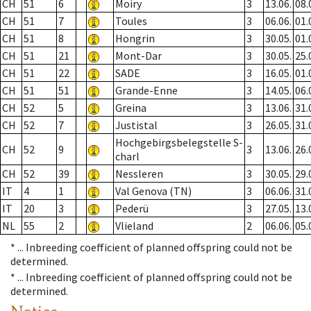
CH
51
6
Moiry
3
13.06.
08.
CH
51
7
Toules
3
06.06.
01.
CH
51
8
Hongrin
3
30.05.
01.
CH
51
21
Mont-Dar
3
30.05.
25.
CH
51
22
SADE
3
16.05.
01.
CH
51
51
Grande-Enne
3
14.05.
06.
CH
52
5
Greina
3
13.06.
31.
CH
52
7
Justistal
3
26.05.
31.
Hochgebirgsbelegstelle S-
CH
52
9
3
13.06.
26.
charl
CH
52
39
Nessleren
3
30.05.
29.
IT
4
1
Val Genova (TN)
3
06.06.
31.
IT
20
3
Pederü
3
27.05.
13.
NL
55
2
Vlieland
2
06.06.
05.
* ...
Inbreeding coefficient of planned offspring could not be
determined.
* ...
Inbreeding coefficient of planned offspring could not be
determined.