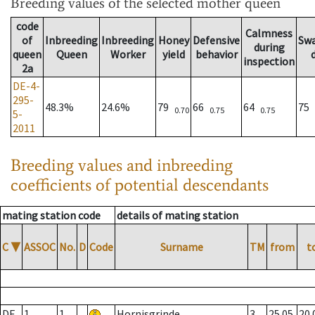
Breeding values
of the selected mother queen
code
Calmness
of
Inbreeding
Inbreeding
Honey
Defensive
Sw
during
queen
Queen
Worker
yield
behavior
inspection
2a
DE-4-
295-
48.3%
24.6%
79
66
64
75
0.70
0.75
0.75
5-
2011
Breeding values and inbreeding
coefficients of potential descendants
mating station code
details of mating station
C
▼
ASSOC
No.
D
Code
Surname
TM
from
t
DE
1
1
Hornisgrinde
3
25.05.
20.