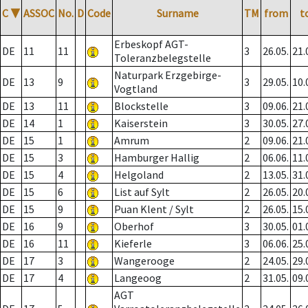
C
▼
ASSOC
No.
D
Code
Surname
TM
from
t
Erbeskopf AGT-
DE
11
11
3
26.05.
21.
Toleranzbelegstelle
Naturpark Erzgebirge-
DE
13
9
3
29.05.
10.
Vogtland
DE
13
11
Blockstelle
3
09.06.
21.
DE
14
1
Kaiserstein
3
30.05.
27.
DE
15
1
Amrum
2
09.06.
21.
DE
15
3
Hamburger Hallig
2
06.06.
11.
DE
15
4
Helgoland
2
13.05.
31.
DE
15
6
List auf Sylt
2
26.05.
20.
DE
15
9
Puan Klent / Sylt
2
26.05.
15.
DE
16
9
Oberhof
3
30.05.
01.
DE
16
11
Kieferle
3
06.06.
25.
DE
17
3
Wangerooge
2
24.05.
29.
DE
17
4
Langeoog
2
31.05.
09.
AGT