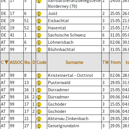
DE
17
5
Varroatoleranzbelegstelle
2
24.05.
26.
Norderney (70)
DE
17
6
Juist
2
25.05.
26.
DE
19
51
Eisbachtal
3
15.05.
21.
DE
19
52
Hasental
3
15.05.
17.
DE
41
1
Sächsische Schweiz
6
31.05.
05.
AT
99
6
Löhnersbach
3
02.06.
30.
AT
99
7
Blühnbachtal
3
31.05.
26.
C
▼
ASSOC
No.
D
Code
Surname
TM
from
t
AT
99
8
Kristeinertal - Osttirol
3
02.06.
28.
AT
99
13
Pusterwald
3
29.05.
31.
AT
99
16
1
Dürradmer
3
15.05.
04.
AT
99
16
2
Dürradmer
3
09.06.
04.
AT
99
17
1
Gschöder
3
15.05.
04.
AT
99
17
2
Gschöder
3
09.06.
04.
AT
99
21
Abtenau Zinkenbach
3
29.05.
28.
AT
99
27
Geiselgrundalm
3
29.05.
28.