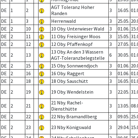
AGT Toleranz Hoher
DE
1
2
3
16.05.
01.
Randen
DE
1
3
Herrenwald
3
25.05.
20.
DE
2
10
10 Oby. Unterwieser Wald
3
01.06.
15.
DE
2
11
11 Oby. Freisinger Moos
3
15.05.
31.
DE
2
12
12 Oby. Pfaffenkopf
3
27.05.
01.
13 Oby. An den 3 Wassern
DE
2
13
6
30.05.
01.
AGT-Toleranzbelegstelle
DE
2
15
15 Oby. Sonnwendjoch
3
01.06.
20.
DE
2
16
16 Oby. Raggert
3
01.06.
01.
DE
2
18
18 Oby. Sauschütt
3
16.05.
01.
DE
2
19
19 Oby. Wendelstein
3
22.05.
31.
21 Nby. Rachel-
DE
2
21
3
13.05.
08.
Diensthütte
DE
2
22
22 Nby Bramandlberg
3
09.05.
25.
DE
2
23
23 Nby Königswald
3
29.04.
15.