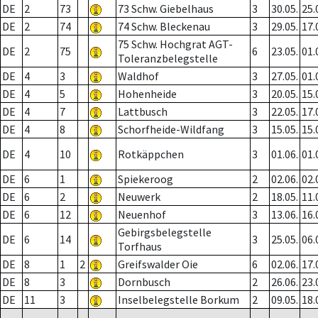
DE
2
73
73 Schw. Giebelhaus
3
30.05.
25.
DE
2
74
74 Schw. Bleckenau
3
29.05.
17.
75 Schw. Hochgrat AGT-
DE
2
75
6
23.05.
01.
Toleranzbelegstelle
DE
4
3
Waldhof
3
27.05.
01.
DE
4
5
Hohenheide
3
20.05.
15.
DE
4
7
Lattbusch
3
22.05.
17.
DE
4
8
Schorfheide-Wildfang
3
15.05.
15.
DE
4
10
Rotkäppchen
3
01.06.
01.
DE
6
1
Spiekeroog
2
02.06.
02.
DE
6
2
Neuwerk
2
18.05.
11.
DE
6
12
Neuenhof
3
13.06.
16.
Gebirgsbelegstelle
DE
6
14
3
25.05.
06.
Torfhaus
DE
8
1
2
Greifswalder Oie
6
02.06.
17.
DE
8
3
Dornbusch
2
26.06.
23.
DE
11
3
Inselbelegstelle Borkum
2
09.05.
18.