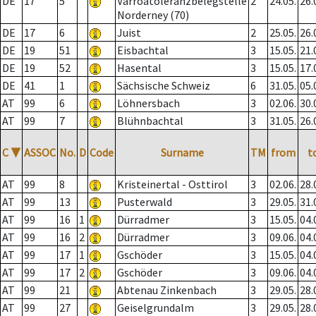
DE
17
5
Varroatoleranzbelegstelle
2
24.05.
26.
Norderney (70)
DE
17
6
Juist
2
25.05.
26.
DE
19
51
Eisbachtal
3
15.05.
21.
DE
19
52
Hasental
3
15.05.
17.
DE
41
1
Sächsische Schweiz
6
31.05.
05.
AT
99
6
Löhnersbach
3
02.06.
30.
AT
99
7
Blühnbachtal
3
31.05.
26.
C
▼
ASSOC
No.
D
Code
Surname
TM
from
t
AT
99
8
Kristeinertal - Osttirol
3
02.06.
28.
AT
99
13
Pusterwald
3
29.05.
31.
AT
99
16
1
Dürradmer
3
15.05.
04.
AT
99
16
2
Dürradmer
3
09.06.
04.
AT
99
17
1
Gschöder
3
15.05.
04.
AT
99
17
2
Gschöder
3
09.06.
04.
AT
99
21
Abtenau Zinkenbach
3
29.05.
28.
AT
99
27
Geiselgrundalm
3
29.05.
28.