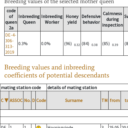
Breeding values
of the selected mother queen
code
Calmness
of
Inbreeding
Inbreeding
Honey
Defensive
S
during
queen
Queen
Worker
yield
behavior
inspection
2a
DE-4-
306-
0.3%
0.0%
(96)
(84)
(85)
(
0.32
0.38
0.39
313-
2019
Breeding values and inbreeding
coefficients of potential descendants
mating station code
details of mating station
C
▼
ASSOC
No.
D
Code
Surname
TM
from
t
DE
1
1
Hornisgrinde
3
25.05.
20.