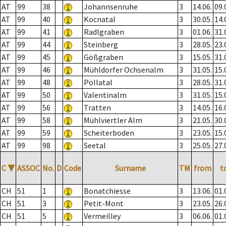
AT
99
38
Johannsenruhe
3
14.06.
09.
AT
99
40
Kocnatal
3
30.05.
14.
AT
99
41
Radlgraben
3
01.06.
31.
AT
99
44
Steinberg
3
28.05.
23.
AT
99
45
Gößgraben
3
15.05.
31.
AT
99
46
Mühldorfer Ochsenalm
3
31.05.
15.
AT
99
48
Pöllatal
3
28.05.
31.
AT
99
50
Valentinalm
3
31.05.
15.
AT
99
56
Tratten
3
14.05.
16.
AT
99
58
Mühlviertler Alm
3
21.05.
30.
AT
99
59
Scheiterboden
3
23.05.
15.
AT
99
98
Seetal
3
25.05.
27.
C
▼
ASSOC
No.
D
Code
Surname
TM
from
t
CH
51
1
Bonatchiesse
3
13.06.
01.
CH
51
3
Petit-Mont
3
23.05.
26.
CH
51
5
Vermeilley
3
06.06.
01.