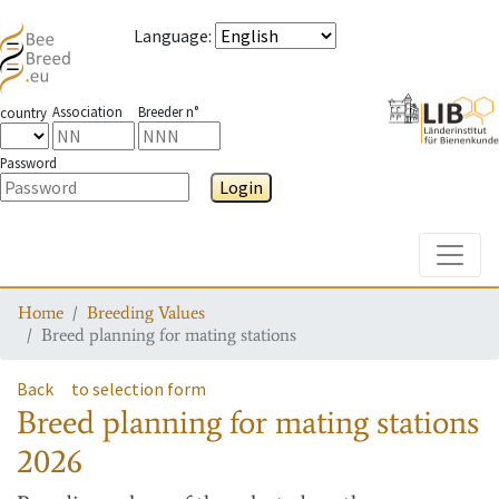
Language
:
Association
Breeder n°
country
Password
Login
Toggle
Home
Breeding Values
Breed planning for mating stations
Back
to selection form
Breed planning for mating stations
2026