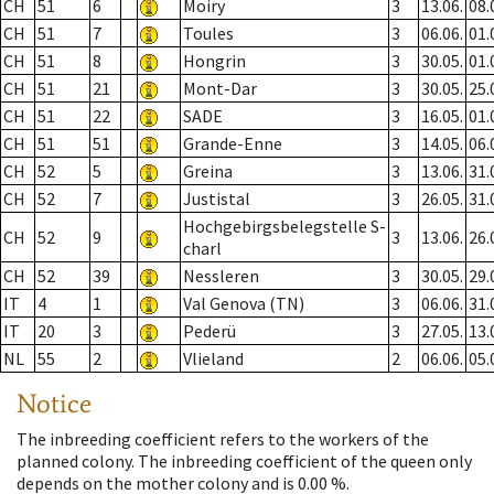
CH
51
6
Moiry
3
13.06.
08.
CH
51
7
Toules
3
06.06.
01.
CH
51
8
Hongrin
3
30.05.
01.
CH
51
21
Mont-Dar
3
30.05.
25.
CH
51
22
SADE
3
16.05.
01.
CH
51
51
Grande-Enne
3
14.05.
06.
CH
52
5
Greina
3
13.06.
31.
CH
52
7
Justistal
3
26.05.
31.
Hochgebirgsbelegstelle S-
CH
52
9
3
13.06.
26.
charl
CH
52
39
Nessleren
3
30.05.
29.
IT
4
1
Val Genova (TN)
3
06.06.
31.
IT
20
3
Pederü
3
27.05.
13.
NL
55
2
Vlieland
2
06.06.
05.
Notice
The inbreeding coefficient refers to the workers of the
planned colony. The inbreeding coefficient of the queen only
depends on the mother colony and is 0.00 %.