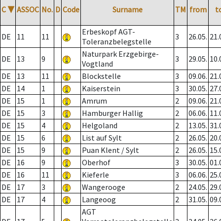
C
▼
ASSOC
No.
D
Code
Surname
TM
from
t
Erbeskopf AGT-
DE
11
11
3
26.05.
21.
Toleranzbelegstelle
Naturpark Erzgebirge-
DE
13
9
3
29.05.
10.
Vogtland
DE
13
11
Blockstelle
3
09.06.
21.
DE
14
1
Kaiserstein
3
30.05.
27.
DE
15
1
Amrum
2
09.06.
21.
DE
15
3
Hamburger Hallig
2
06.06.
11.
DE
15
4
Helgoland
2
13.05.
31.
DE
15
6
List auf Sylt
2
26.05.
20.
DE
15
9
Puan Klent / Sylt
2
26.05.
15.
DE
16
9
Oberhof
3
30.05.
01.
DE
16
11
Kieferle
3
06.06.
25.
DE
17
3
Wangerooge
2
24.05.
29.
DE
17
4
Langeoog
2
31.05.
09.
AGT