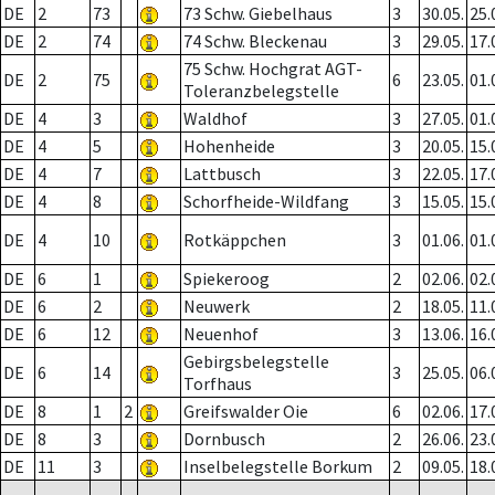
DE
2
73
73 Schw. Giebelhaus
3
30.05.
25.
DE
2
74
74 Schw. Bleckenau
3
29.05.
17.
75 Schw. Hochgrat AGT-
DE
2
75
6
23.05.
01.
Toleranzbelegstelle
DE
4
3
Waldhof
3
27.05.
01.
DE
4
5
Hohenheide
3
20.05.
15.
DE
4
7
Lattbusch
3
22.05.
17.
DE
4
8
Schorfheide-Wildfang
3
15.05.
15.
DE
4
10
Rotkäppchen
3
01.06.
01.
DE
6
1
Spiekeroog
2
02.06.
02.
DE
6
2
Neuwerk
2
18.05.
11.
DE
6
12
Neuenhof
3
13.06.
16.
Gebirgsbelegstelle
DE
6
14
3
25.05.
06.
Torfhaus
DE
8
1
2
Greifswalder Oie
6
02.06.
17.
DE
8
3
Dornbusch
2
26.06.
23.
DE
11
3
Inselbelegstelle Borkum
2
09.05.
18.