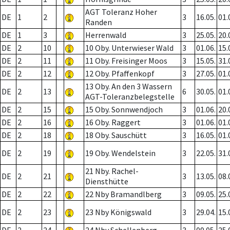
AGT Toleranz Hoher
DE
1
2
3
16.05.
01.
Randen
DE
1
3
Herrenwald
3
25.05.
20.
DE
2
10
10 Oby. Unterwieser Wald
3
01.06.
15.
DE
2
11
11 Oby. Freisinger Moos
3
15.05.
31.
DE
2
12
12 Oby. Pfaffenkopf
3
27.05.
01.
13 Oby. An den 3 Wassern
DE
2
13
6
30.05.
01.
AGT-Toleranzbelegstelle
DE
2
15
15 Oby. Sonnwendjoch
3
01.06.
20.
DE
2
16
16 Oby. Raggert
3
01.06.
01.
DE
2
18
18 Oby. Sauschütt
3
16.05.
01.
DE
2
19
19 Oby. Wendelstein
3
22.05.
31.
21 Nby. Rachel-
DE
2
21
3
13.05.
08.
Diensthütte
DE
2
22
22 Nby Bramandlberg
3
09.05.
25.
DE
2
23
23 Nby Königswald
3
29.04.
15.