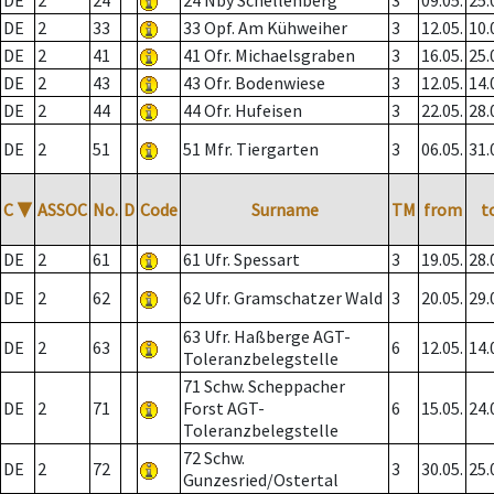
DE
2
24
24 Nby Schellenberg
3
09.05.
25.
DE
2
33
33 Opf. Am Kühweiher
3
12.05.
10.
DE
2
41
41 Ofr. Michaelsgraben
3
16.05.
25.
DE
2
43
43 Ofr. Bodenwiese
3
12.05.
14.
DE
2
44
44 Ofr. Hufeisen
3
22.05.
28.
DE
2
51
51 Mfr. Tiergarten
3
06.05.
31.
C
▼
ASSOC
No.
D
Code
Surname
TM
from
t
DE
2
61
61 Ufr. Spessart
3
19.05.
28.
DE
2
62
62 Ufr. Gramschatzer Wald
3
20.05.
29.
63 Ufr. Haßberge AGT-
DE
2
63
6
12.05.
14.
Toleranzbelegstelle
71 Schw. Scheppacher
DE
2
71
Forst AGT-
6
15.05.
24.
Toleranzbelegstelle
72 Schw.
DE
2
72
3
30.05.
25.
Gunzesried/Ostertal