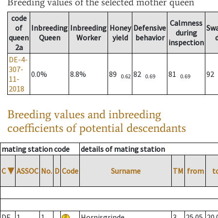
Breeding values
of the selected mother queen
code
Calmness
of
Inbreeding
Inbreeding
Honey
Defensive
Sw
during
queen
Queen
Worker
yield
behavior
inspection
2a
DE-4-
307-
0.0%
8.8%
89
82
81
92
0.62
0.69
0.69
11-
2018
Breeding values and inbreeding
coefficients of potential descendants
mating station code
details of mating station
C
▼
ASSOC
No.
D
Code
Surname
TM
from
t
DE
1
1
Hornisgrinde
3
25.05.
20.