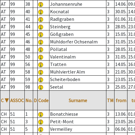
AT
99
38
Johannsenruhe
3
14.06.
09.
AT
99
40
Kocnatal
3
30.05.
14.
AT
99
41
Radlgraben
3
01.06.
31.
AT
99
44
Steinberg
3
28.05.
23.
AT
99
45
Gößgraben
3
15.05.
31.
AT
99
46
Mühldorfer Ochsenalm
3
31.05.
15.
AT
99
48
Pöllatal
3
28.05.
31.
AT
99
50
Valentinalm
3
31.05.
15.
AT
99
56
Tratten
3
14.05.
16.
AT
99
58
Mühlviertler Alm
3
21.05.
30.
AT
99
59
Scheiterboden
3
23.05.
15.
AT
99
98
Seetal
3
25.05.
27.
C
▼
ASSOC
No.
D
Code
Surname
TM
from
t
CH
51
1
Bonatchiesse
3
13.06.
01.
CH
51
3
Petit-Mont
3
23.05.
26.
CH
51
5
Vermeilley
3
06.06.
01.