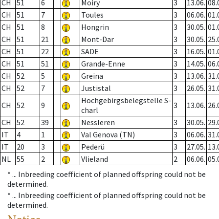
CH
51
6
Moiry
3
13.06.
08.
CH
51
7
Toules
3
06.06.
01.
CH
51
8
Hongrin
3
30.05.
01.
CH
51
21
Mont-Dar
3
30.05.
25.
CH
51
22
SADE
3
16.05.
01.
CH
51
51
Grande-Enne
3
14.05.
06.
CH
52
5
Greina
3
13.06.
31.
CH
52
7
Justistal
3
26.05.
31.
Hochgebirgsbelegstelle S-
CH
52
9
3
13.06.
26.
charl
CH
52
39
Nessleren
3
30.05.
29.
IT
4
1
Val Genova (TN)
3
06.06.
31.
IT
20
3
Pederü
3
27.05.
13.
NL
55
2
Vlieland
2
06.06.
05.
* ...
Inbreeding coefficient of planned offspring could not be
determined.
* ...
Inbreeding coefficient of planned offspring could not be
determined.