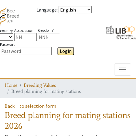
Language
:
Association
Breeder n°
country
Password
Login
Toggle
Home
Breeding Values
Breed planning for mating stations
Back
to selection form
Breed planning for mating stations
2026