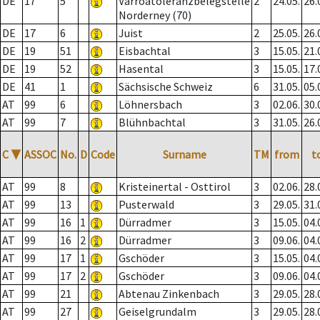
DE
17
5
Varroatoleranzbelegstelle
2
24.05.
26.
Norderney (70)
DE
17
6
Juist
2
25.05.
26.
DE
19
51
Eisbachtal
3
15.05.
21.
DE
19
52
Hasental
3
15.05.
17.
DE
41
1
Sächsische Schweiz
6
31.05.
05.
AT
99
6
Löhnersbach
3
02.06.
30.
AT
99
7
Blühnbachtal
3
31.05.
26.
C
▼
ASSOC
No.
D
Code
Surname
TM
from
t
AT
99
8
Kristeinertal - Osttirol
3
02.06.
28.
AT
99
13
Pusterwald
3
29.05.
31.
AT
99
16
1
Dürradmer
3
15.05.
04.
AT
99
16
2
Dürradmer
3
09.06.
04.
AT
99
17
1
Gschöder
3
15.05.
04.
AT
99
17
2
Gschöder
3
09.06.
04.
AT
99
21
Abtenau Zinkenbach
3
29.05.
28.
AT
99
27
Geiselgrundalm
3
29.05.
28.