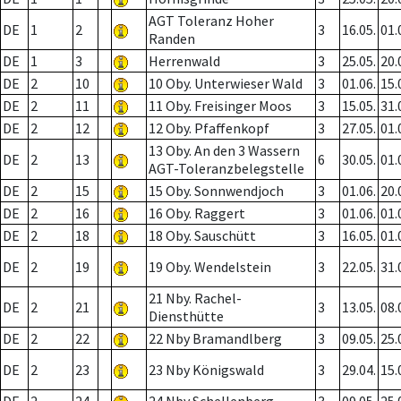
AGT Toleranz Hoher
DE
1
2
3
16.05.
01.
Randen
DE
1
3
Herrenwald
3
25.05.
20.
DE
2
10
10 Oby. Unterwieser Wald
3
01.06.
15.
DE
2
11
11 Oby. Freisinger Moos
3
15.05.
31.
DE
2
12
12 Oby. Pfaffenkopf
3
27.05.
01.
13 Oby. An den 3 Wassern
DE
2
13
6
30.05.
01.
AGT-Toleranzbelegstelle
DE
2
15
15 Oby. Sonnwendjoch
3
01.06.
20.
DE
2
16
16 Oby. Raggert
3
01.06.
01.
DE
2
18
18 Oby. Sauschütt
3
16.05.
01.
DE
2
19
19 Oby. Wendelstein
3
22.05.
31.
21 Nby. Rachel-
DE
2
21
3
13.05.
08.
Diensthütte
DE
2
22
22 Nby Bramandlberg
3
09.05.
25.
DE
2
23
23 Nby Königswald
3
29.04.
15.