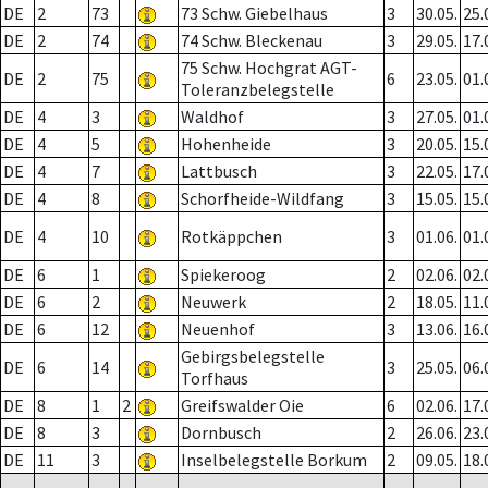
DE
2
73
73 Schw. Giebelhaus
3
30.05.
25.
DE
2
74
74 Schw. Bleckenau
3
29.05.
17.
75 Schw. Hochgrat AGT-
DE
2
75
6
23.05.
01.
Toleranzbelegstelle
DE
4
3
Waldhof
3
27.05.
01.
DE
4
5
Hohenheide
3
20.05.
15.
DE
4
7
Lattbusch
3
22.05.
17.
DE
4
8
Schorfheide-Wildfang
3
15.05.
15.
DE
4
10
Rotkäppchen
3
01.06.
01.
DE
6
1
Spiekeroog
2
02.06.
02.
DE
6
2
Neuwerk
2
18.05.
11.
DE
6
12
Neuenhof
3
13.06.
16.
Gebirgsbelegstelle
DE
6
14
3
25.05.
06.
Torfhaus
DE
8
1
2
Greifswalder Oie
6
02.06.
17.
DE
8
3
Dornbusch
2
26.06.
23.
DE
11
3
Inselbelegstelle Borkum
2
09.05.
18.