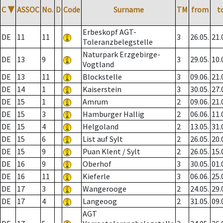
C
▼
ASSOC
No.
D
Code
Surname
TM
from
t
Erbeskopf AGT-
DE
11
11
3
26.05.
21.
Toleranzbelegstelle
Naturpark Erzgebirge-
DE
13
9
3
29.05.
10.
Vogtland
DE
13
11
Blockstelle
3
09.06.
21.
DE
14
1
Kaiserstein
3
30.05.
27.
DE
15
1
Amrum
2
09.06.
21.
DE
15
3
Hamburger Hallig
2
06.06.
11.
DE
15
4
Helgoland
2
13.05.
31.
DE
15
6
List auf Sylt
2
26.05.
20.
DE
15
9
Puan Klent / Sylt
2
26.05.
15.
DE
16
9
Oberhof
3
30.05.
01.
DE
16
11
Kieferle
3
06.06.
25.
DE
17
3
Wangerooge
2
24.05.
29.
DE
17
4
Langeoog
2
31.05.
09.
AGT