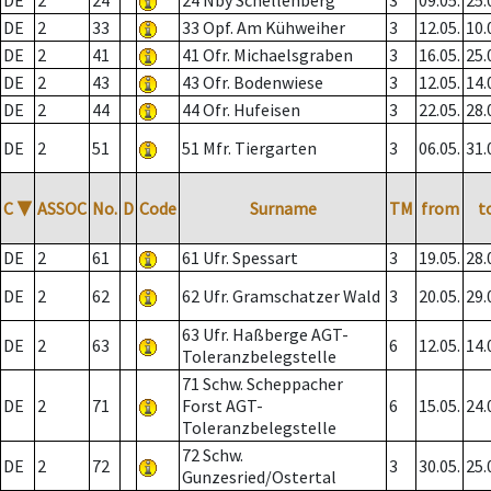
DE
2
24
24 Nby Schellenberg
3
09.05.
25.
DE
2
33
33 Opf. Am Kühweiher
3
12.05.
10.
DE
2
41
41 Ofr. Michaelsgraben
3
16.05.
25.
DE
2
43
43 Ofr. Bodenwiese
3
12.05.
14.
DE
2
44
44 Ofr. Hufeisen
3
22.05.
28.
DE
2
51
51 Mfr. Tiergarten
3
06.05.
31.
C
▼
ASSOC
No.
D
Code
Surname
TM
from
t
DE
2
61
61 Ufr. Spessart
3
19.05.
28.
DE
2
62
62 Ufr. Gramschatzer Wald
3
20.05.
29.
63 Ufr. Haßberge AGT-
DE
2
63
6
12.05.
14.
Toleranzbelegstelle
71 Schw. Scheppacher
DE
2
71
Forst AGT-
6
15.05.
24.
Toleranzbelegstelle
72 Schw.
DE
2
72
3
30.05.
25.
Gunzesried/Ostertal