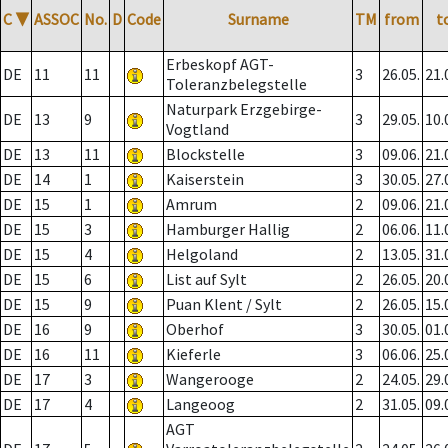
C
▼
ASSOC
No.
D
Code
Surname
TM
from
t
Erbeskopf AGT-
DE
11
11
3
26.05.
21.
Toleranzbelegstelle
Naturpark Erzgebirge-
DE
13
9
3
29.05.
10.
Vogtland
DE
13
11
Blockstelle
3
09.06.
21.
DE
14
1
Kaiserstein
3
30.05.
27.
DE
15
1
Amrum
2
09.06.
21.
DE
15
3
Hamburger Hallig
2
06.06.
11.
DE
15
4
Helgoland
2
13.05.
31.
DE
15
6
List auf Sylt
2
26.05.
20.
DE
15
9
Puan Klent / Sylt
2
26.05.
15.
DE
16
9
Oberhof
3
30.05.
01.
DE
16
11
Kieferle
3
06.06.
25.
DE
17
3
Wangerooge
2
24.05.
29.
DE
17
4
Langeoog
2
31.05.
09.
AGT