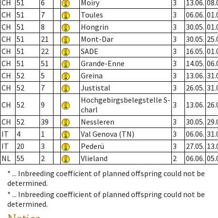
CH
51
6
Moiry
3
13.06.
08.
CH
51
7
Toules
3
06.06.
01.
CH
51
8
Hongrin
3
30.05.
01.
CH
51
21
Mont-Dar
3
30.05.
25.
CH
51
22
SADE
3
16.05.
01.
CH
51
51
Grande-Enne
3
14.05.
06.
CH
52
5
Greina
3
13.06.
31.
CH
52
7
Justistal
3
26.05.
31.
Hochgebirgsbelegstelle S-
CH
52
9
3
13.06.
26.
charl
CH
52
39
Nessleren
3
30.05.
29.
IT
4
1
Val Genova (TN)
3
06.06.
31.
IT
20
3
Pederü
3
27.05.
13.
NL
55
2
Vlieland
2
06.06.
05.
* ...
Inbreeding coefficient of planned offspring could not be
determined.
* ...
Inbreeding coefficient of planned offspring could not be
determined.