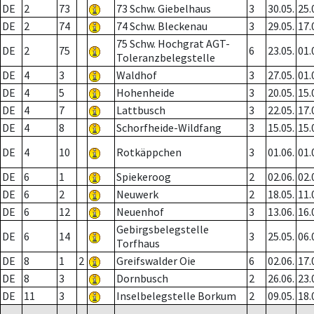
DE
2
73
73 Schw. Giebelhaus
3
30.05.
25.
DE
2
74
74 Schw. Bleckenau
3
29.05.
17.
75 Schw. Hochgrat AGT-
DE
2
75
6
23.05.
01.
Toleranzbelegstelle
DE
4
3
Waldhof
3
27.05.
01.
DE
4
5
Hohenheide
3
20.05.
15.
DE
4
7
Lattbusch
3
22.05.
17.
DE
4
8
Schorfheide-Wildfang
3
15.05.
15.
DE
4
10
Rotkäppchen
3
01.06.
01.
DE
6
1
Spiekeroog
2
02.06.
02.
DE
6
2
Neuwerk
2
18.05.
11.
DE
6
12
Neuenhof
3
13.06.
16.
Gebirgsbelegstelle
DE
6
14
3
25.05.
06.
Torfhaus
DE
8
1
2
Greifswalder Oie
6
02.06.
17.
DE
8
3
Dornbusch
2
26.06.
23.
DE
11
3
Inselbelegstelle Borkum
2
09.05.
18.