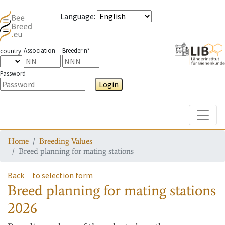
Language
:
Association
Breeder n°
country
Password
Login
Toggle
Home
Breeding Values
Breed planning for mating stations
Back
to selection form
Breed planning for mating stations
2026