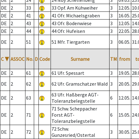
DE
2
24
24 Nby Schellenberg
3
09.05.
25.
DE
2
33
33 Opf. Am Kühweiher
3
12.05.
10.
DE
2
41
41 Ofr. Michaelsgraben
3
16.05.
25.
DE
2
43
43 Ofr. Bodenwiese
3
12.05.
14.
DE
2
44
44 Ofr. Hufeisen
3
22.05.
28.
DE
2
51
51 Mfr. Tiergarten
3
06.05.
31.
C
▼
ASSOC
No.
D
Code
Surname
TM
from
t
DE
2
61
61 Ufr. Spessart
3
19.05.
28.
DE
2
62
62 Ufr. Gramschatzer Wald
3
20.05.
29.
63 Ufr. Haßberge AGT-
DE
2
63
6
12.05.
14.
Toleranzbelegstelle
71 Schw. Scheppacher
DE
2
71
Forst AGT-
6
15.05.
24.
Toleranzbelegstelle
72 Schw.
DE
2
72
3
30.05.
25.
Gunzesried/Ostertal