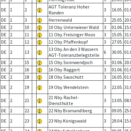
AGT Toleranz Hoher
DE
1
2
3
16.05.
01.
Randen
DE
1
3
Herrenwald
3
25.05.
20.
DE
2
10
10 Oby. Unterwieser Wald
3
01.06.
15.
DE
2
11
11 Oby. Freisinger Moos
3
15.05.
31.
DE
2
12
12 Oby. Pfaffenkopf
3
27.05.
01.
13 Oby. An den 3 Wassern
DE
2
13
6
30.05.
01.
AGT-Toleranzbelegstelle
DE
2
15
15 Oby. Sonnwendjoch
3
01.06.
20.
DE
2
16
16 Oby. Raggert
3
01.06.
01.
DE
2
18
18 Oby. Sauschütt
3
16.05.
01.
DE
2
19
19 Oby. Wendelstein
3
22.05.
31.
21 Nby. Rachel-
DE
2
21
3
13.05.
08.
Diensthütte
DE
2
22
22 Nby Bramandlberg
3
09.05.
25.
DE
2
23
23 Nby Königswald
3
29.04.
15.