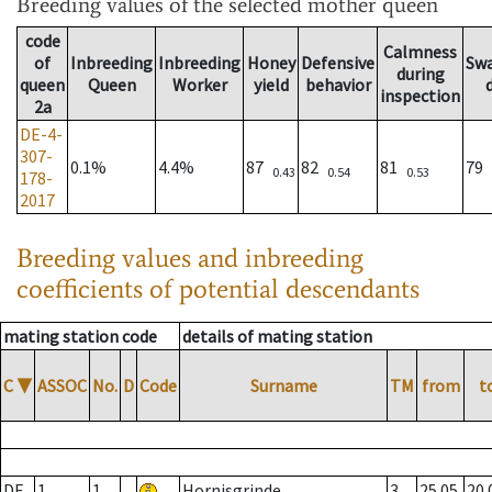
Breeding values
of the selected mother queen
code
Calmness
of
Inbreeding
Inbreeding
Honey
Defensive
Sw
during
queen
Queen
Worker
yield
behavior
inspection
2a
DE-4-
307-
0.1%
4.4%
87
82
81
79
0.43
0.54
0.53
178-
2017
Breeding values and inbreeding
coefficients of potential descendants
mating station code
details of mating station
C
▼
ASSOC
No.
D
Code
Surname
TM
from
t
DE
1
1
Hornisgrinde
3
25.05.
20.