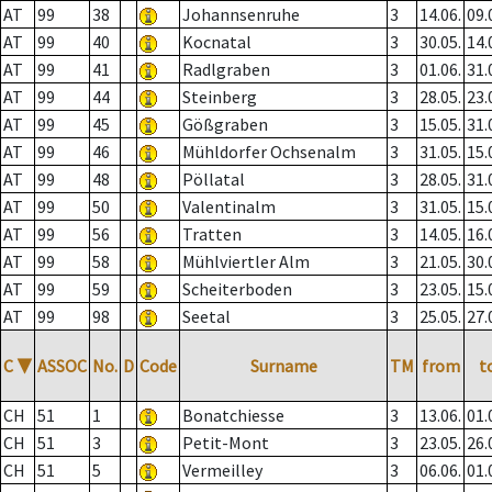
AT
99
38
Johannsenruhe
3
14.06.
09.
AT
99
40
Kocnatal
3
30.05.
14.
AT
99
41
Radlgraben
3
01.06.
31.
AT
99
44
Steinberg
3
28.05.
23.
AT
99
45
Gößgraben
3
15.05.
31.
AT
99
46
Mühldorfer Ochsenalm
3
31.05.
15.
AT
99
48
Pöllatal
3
28.05.
31.
AT
99
50
Valentinalm
3
31.05.
15.
AT
99
56
Tratten
3
14.05.
16.
AT
99
58
Mühlviertler Alm
3
21.05.
30.
AT
99
59
Scheiterboden
3
23.05.
15.
AT
99
98
Seetal
3
25.05.
27.
C
▼
ASSOC
No.
D
Code
Surname
TM
from
t
CH
51
1
Bonatchiesse
3
13.06.
01.
CH
51
3
Petit-Mont
3
23.05.
26.
CH
51
5
Vermeilley
3
06.06.
01.