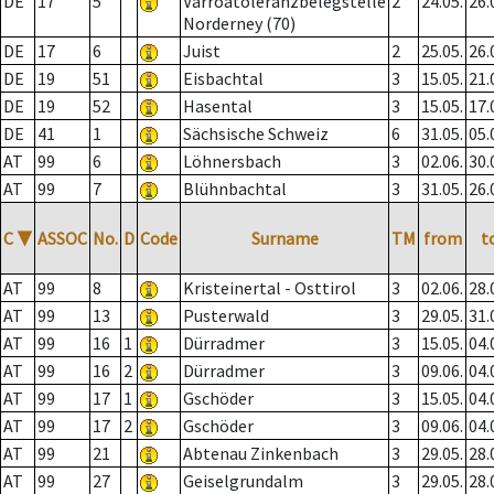
DE
17
5
Varroatoleranzbelegstelle
2
24.05.
26.
Norderney (70)
DE
17
6
Juist
2
25.05.
26.
DE
19
51
Eisbachtal
3
15.05.
21.
DE
19
52
Hasental
3
15.05.
17.
DE
41
1
Sächsische Schweiz
6
31.05.
05.
AT
99
6
Löhnersbach
3
02.06.
30.
AT
99
7
Blühnbachtal
3
31.05.
26.
C
▼
ASSOC
No.
D
Code
Surname
TM
from
t
AT
99
8
Kristeinertal - Osttirol
3
02.06.
28.
AT
99
13
Pusterwald
3
29.05.
31.
AT
99
16
1
Dürradmer
3
15.05.
04.
AT
99
16
2
Dürradmer
3
09.06.
04.
AT
99
17
1
Gschöder
3
15.05.
04.
AT
99
17
2
Gschöder
3
09.06.
04.
AT
99
21
Abtenau Zinkenbach
3
29.05.
28.
AT
99
27
Geiselgrundalm
3
29.05.
28.