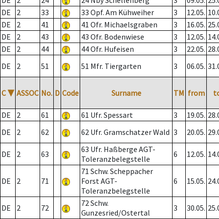
DE
2
24
24 Nby Schellenberg
3
09.05.
25.
DE
2
33
33 Opf. Am Kühweiher
3
12.05.
10.
DE
2
41
41 Ofr. Michaelsgraben
3
16.05.
25.
DE
2
43
43 Ofr. Bodenwiese
3
12.05.
14.
DE
2
44
44 Ofr. Hufeisen
3
22.05.
28.
DE
2
51
51 Mfr. Tiergarten
3
06.05.
31.
C
▼
ASSOC
No.
D
Code
Surname
TM
from
t
DE
2
61
61 Ufr. Spessart
3
19.05.
28.
DE
2
62
62 Ufr. Gramschatzer Wald
3
20.05.
29.
63 Ufr. Haßberge AGT-
DE
2
63
6
12.05.
14.
Toleranzbelegstelle
71 Schw. Scheppacher
DE
2
71
Forst AGT-
6
15.05.
24.
Toleranzbelegstelle
72 Schw.
DE
2
72
3
30.05.
25.
Gunzesried/Ostertal