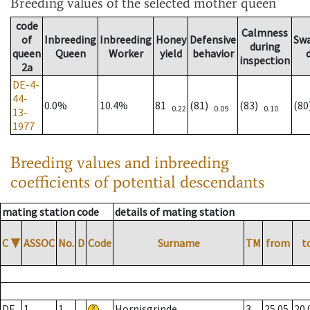
Breeding values
of the selected mother queen
code
Calmness
of
Inbreeding
Inbreeding
Honey
Defensive
Sw
during
queen
Queen
Worker
yield
behavior
inspection
2a
DE-4-
44-
0.0%
10.4%
81
(81)
(83)
(8
0.22
0.09
0.10
13-
1977
Breeding values and inbreeding
coefficients of potential descendants
mating station code
details of mating station
C
▼
ASSOC
No.
D
Code
Surname
TM
from
t
DE
1
1
Hornisgrinde
3
25.05.
20.