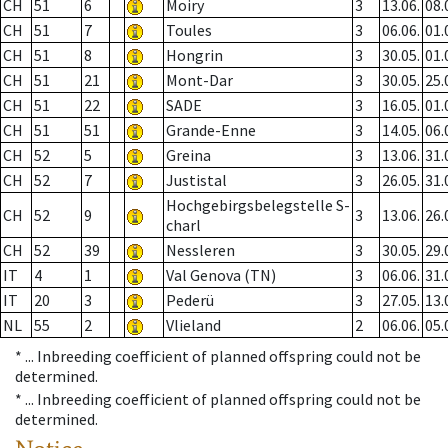
CH
51
6
Moiry
3
13.06.
08.
CH
51
7
Toules
3
06.06.
01.
CH
51
8
Hongrin
3
30.05.
01.
CH
51
21
Mont-Dar
3
30.05.
25.
CH
51
22
SADE
3
16.05.
01.
CH
51
51
Grande-Enne
3
14.05.
06.
CH
52
5
Greina
3
13.06.
31.
CH
52
7
Justistal
3
26.05.
31.
Hochgebirgsbelegstelle S-
CH
52
9
3
13.06.
26.
charl
CH
52
39
Nessleren
3
30.05.
29.
IT
4
1
Val Genova (TN)
3
06.06.
31.
IT
20
3
Pederü
3
27.05.
13.
NL
55
2
Vlieland
2
06.06.
05.
* ...
Inbreeding coefficient of planned offspring could not be
determined.
* ...
Inbreeding coefficient of planned offspring could not be
determined.