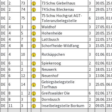
DE
2
73
73 Schw. Giebelhaus
3
30.05.
25.
DE
2
74
74 Schw. Bleckenau
3
29.05.
17.
75 Schw. Hochgrat AGT-
DE
2
75
6
23.05.
01.
Toleranzbelegstelle
DE
4
3
Waldhof
3
27.05.
01.
DE
4
5
Hohenheide
3
20.05.
15.
DE
4
7
Lattbusch
3
22.05.
17.
DE
4
8
Schorfheide-Wildfang
3
15.05.
15.
DE
4
10
Rotkäppchen
3
01.06.
01.
DE
6
1
Spiekeroog
2
02.06.
02.
DE
6
2
Neuwerk
2
18.05.
11.
DE
6
12
Neuenhof
3
13.06.
16.
Gebirgsbelegstelle
DE
6
14
3
25.05.
06.
Torfhaus
DE
8
1
2
Greifswalder Oie
6
02.06.
17.
DE
8
3
Dornbusch
2
26.06.
23.
DE
11
3
Inselbelegstelle Borkum
2
09.05.
18.