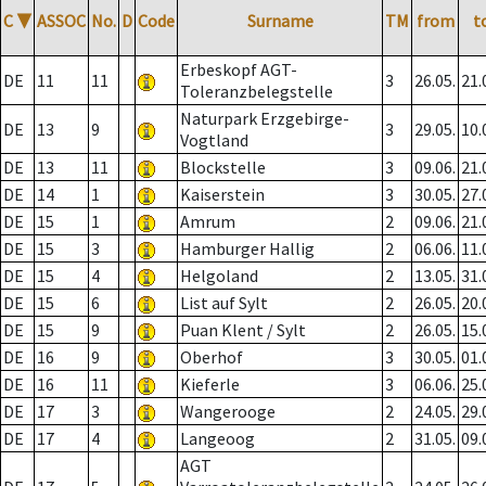
C
▼
ASSOC
No.
D
Code
Surname
TM
from
t
Erbeskopf AGT-
DE
11
11
3
26.05.
21.
Toleranzbelegstelle
Naturpark Erzgebirge-
DE
13
9
3
29.05.
10.
Vogtland
DE
13
11
Blockstelle
3
09.06.
21.
DE
14
1
Kaiserstein
3
30.05.
27.
DE
15
1
Amrum
2
09.06.
21.
DE
15
3
Hamburger Hallig
2
06.06.
11.
DE
15
4
Helgoland
2
13.05.
31.
DE
15
6
List auf Sylt
2
26.05.
20.
DE
15
9
Puan Klent / Sylt
2
26.05.
15.
DE
16
9
Oberhof
3
30.05.
01.
DE
16
11
Kieferle
3
06.06.
25.
DE
17
3
Wangerooge
2
24.05.
29.
DE
17
4
Langeoog
2
31.05.
09.
AGT