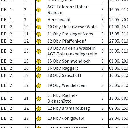
AGT Toleranz Hoher
DE
1
2
3
16.05.
01.
Randen
DE
1
3
Herrenwald
3
25.05.
20.
DE
2
10
10 Oby. Unterwieser Wald
3
01.06.
15.
DE
2
11
11 Oby. Freisinger Moos
3
15.05.
31.
DE
2
12
12 Oby. Pfaffenkopf
3
27.05.
01.
13 Oby. An den 3 Wassern
DE
2
13
6
30.05.
01.
AGT-Toleranzbelegstelle
DE
2
15
15 Oby. Sonnwendjoch
3
01.06.
20.
DE
2
16
16 Oby. Raggert
3
01.06.
01.
DE
2
18
18 Oby. Sauschütt
3
16.05.
01.
DE
2
19
19 Oby. Wendelstein
3
22.05.
31.
21 Nby. Rachel-
DE
2
21
3
13.05.
08.
Diensthütte
DE
2
22
22 Nby Bramandlberg
3
09.05.
25.
DE
2
23
23 Nby Königswald
3
29.04.
15.