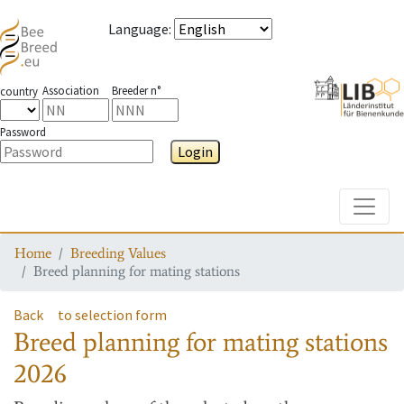
Language
:
Association
Breeder n°
country
Password
Login
Toggle
Home
Breeding Values
Breed planning for mating stations
Back
to selection form
Breed planning for mating stations
2026