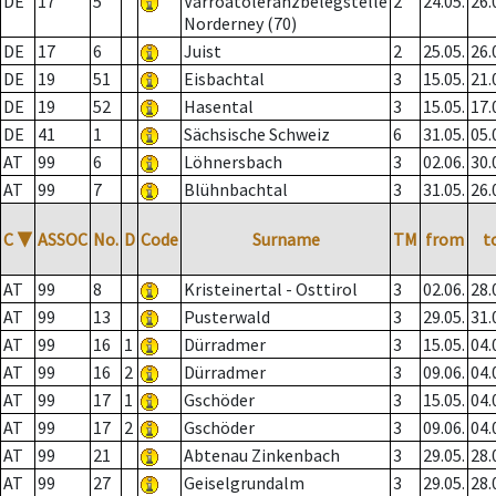
DE
17
5
Varroatoleranzbelegstelle
2
24.05.
26.
Norderney (70)
DE
17
6
Juist
2
25.05.
26.
DE
19
51
Eisbachtal
3
15.05.
21.
DE
19
52
Hasental
3
15.05.
17.
DE
41
1
Sächsische Schweiz
6
31.05.
05.
AT
99
6
Löhnersbach
3
02.06.
30.
AT
99
7
Blühnbachtal
3
31.05.
26.
C
▼
ASSOC
No.
D
Code
Surname
TM
from
t
AT
99
8
Kristeinertal - Osttirol
3
02.06.
28.
AT
99
13
Pusterwald
3
29.05.
31.
AT
99
16
1
Dürradmer
3
15.05.
04.
AT
99
16
2
Dürradmer
3
09.06.
04.
AT
99
17
1
Gschöder
3
15.05.
04.
AT
99
17
2
Gschöder
3
09.06.
04.
AT
99
21
Abtenau Zinkenbach
3
29.05.
28.
AT
99
27
Geiselgrundalm
3
29.05.
28.