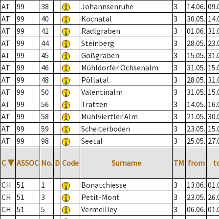
AT
99
38
Johannsenruhe
3
14.06.
09.
AT
99
40
Kocnatal
3
30.05.
14.
AT
99
41
Radlgraben
3
01.06.
31.
AT
99
44
Steinberg
3
28.05.
23.
AT
99
45
Gößgraben
3
15.05.
31.
AT
99
46
Mühldorfer Ochsenalm
3
31.05.
15.
AT
99
48
Pöllatal
3
28.05.
31.
AT
99
50
Valentinalm
3
31.05.
15.
AT
99
56
Tratten
3
14.05.
16.
AT
99
58
Mühlviertler Alm
3
21.05.
30.
AT
99
59
Scheiterboden
3
23.05.
15.
AT
99
98
Seetal
3
25.05.
27.
C
▼
ASSOC
No.
D
Code
Surname
TM
from
t
CH
51
1
Bonatchiesse
3
13.06.
01.
CH
51
3
Petit-Mont
3
23.05.
26.
CH
51
5
Vermeilley
3
06.06.
01.