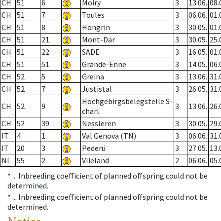
CH
51
6
Moiry
3
13.06.
08.
CH
51
7
Toules
3
06.06.
01.
CH
51
8
Hongrin
3
30.05.
01.
CH
51
21
Mont-Dar
3
30.05.
25.
CH
51
22
SADE
3
16.05.
01.
CH
51
51
Grande-Enne
3
14.05.
06.
CH
52
5
Greina
3
13.06.
31.
CH
52
7
Justistal
3
26.05.
31.
Hochgebirgsbelegstelle S-
CH
52
9
3
13.06.
26.
charl
CH
52
39
Nessleren
3
30.05.
29.
IT
4
1
Val Genova (TN)
3
06.06.
31.
IT
20
3
Pederü
3
27.05.
13.
NL
55
2
Vlieland
2
06.06.
05.
* ...
Inbreeding coefficient of planned offspring could not be
determined.
* ...
Inbreeding coefficient of planned offspring could not be
determined.