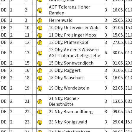
AGT Toleranz Hoher
DE
1
2
3
16.05.
01.
Randen
DE
1
3
Herrenwald
3
25.05.
20.
DE
2
10
10 Oby. Unterwieser Wald
3
01.06.
15.
DE
2
11
11 Oby. Freisinger Moos
3
15.05.
31.
DE
2
12
12 Oby. Pfaffenkopf
3
27.05.
01.
13 Oby. An den 3 Wassern
DE
2
13
6
30.05.
01.
AGT-Toleranzbelegstelle
DE
2
15
15 Oby. Sonnwendjoch
3
01.06.
20.
DE
2
16
16 Oby. Raggert
3
01.06.
01.
DE
2
18
18 Oby. Sauschütt
3
16.05.
01.
DE
2
19
19 Oby. Wendelstein
3
22.05.
31.
21 Nby. Rachel-
DE
2
21
3
13.05.
08.
Diensthütte
DE
2
22
22 Nby Bramandlberg
3
09.05.
25.
DE
2
23
23 Nby Königswald
3
29.04.
15.