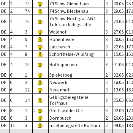
DE
2
73
73 Schw. Giebelhaus
3
30.05.
25.
DE
2
74
74 Schw. Bleckenau
3
29.05.
17.
75 Schw. Hochgrat AGT-
DE
2
75
6
23.05.
01.
Toleranzbelegstelle
DE
4
3
Waldhof
3
27.05.
01.
DE
4
5
Hohenheide
3
20.05.
15.
DE
4
7
Lattbusch
3
22.05.
17.
DE
4
8
Schorfheide-Wildfang
3
15.05.
15.
DE
4
10
Rotkäppchen
3
01.06.
01.
DE
6
1
Spiekeroog
2
02.06.
02.
DE
6
2
Neuwerk
2
18.05.
11.
DE
6
12
Neuenhof
3
13.06.
16.
Gebirgsbelegstelle
DE
6
14
3
25.05.
06.
Torfhaus
DE
8
1
2
Greifswalder Oie
6
02.06.
17.
DE
8
3
Dornbusch
2
26.06.
23.
DE
11
3
Inselbelegstelle Borkum
2
09.05.
18.