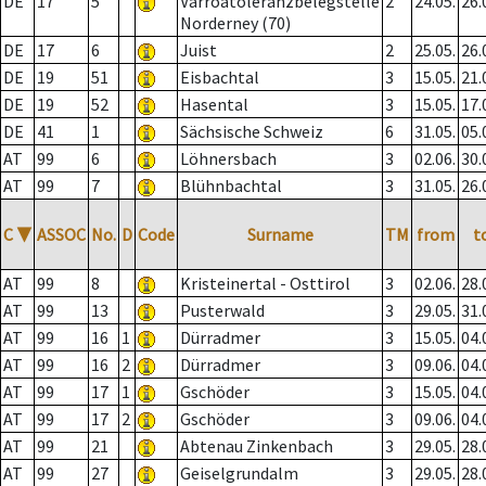
DE
17
5
Varroatoleranzbelegstelle
2
24.05.
26.
Norderney (70)
DE
17
6
Juist
2
25.05.
26.
DE
19
51
Eisbachtal
3
15.05.
21.
DE
19
52
Hasental
3
15.05.
17.
DE
41
1
Sächsische Schweiz
6
31.05.
05.
AT
99
6
Löhnersbach
3
02.06.
30.
AT
99
7
Blühnbachtal
3
31.05.
26.
C
▼
ASSOC
No.
D
Code
Surname
TM
from
t
AT
99
8
Kristeinertal - Osttirol
3
02.06.
28.
AT
99
13
Pusterwald
3
29.05.
31.
AT
99
16
1
Dürradmer
3
15.05.
04.
AT
99
16
2
Dürradmer
3
09.06.
04.
AT
99
17
1
Gschöder
3
15.05.
04.
AT
99
17
2
Gschöder
3
09.06.
04.
AT
99
21
Abtenau Zinkenbach
3
29.05.
28.
AT
99
27
Geiselgrundalm
3
29.05.
28.