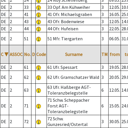
DE
2
24
24 Nby Schellenberg
3
09.05.
25.
DE
2
33
33 Opf. Am Kühweiher
3
12.05.
10.
DE
2
41
41 Ofr. Michaelsgraben
3
16.05.
25.
DE
2
43
43 Ofr. Bodenwiese
3
12.05.
14.
DE
2
44
44 Ofr. Hufeisen
3
22.05.
28.
DE
2
51
51 Mfr. Tiergarten
3
06.05.
31.
C
▼
ASSOC
No.
D
Code
Surname
TM
from
t
DE
2
61
61 Ufr. Spessart
3
19.05.
28.
DE
2
62
62 Ufr. Gramschatzer Wald
3
20.05.
29.
63 Ufr. Haßberge AGT-
DE
2
63
6
12.05.
14.
Toleranzbelegstelle
71 Schw. Scheppacher
DE
2
71
Forst AGT-
6
15.05.
24.
Toleranzbelegstelle
72 Schw.
DE
2
72
3
30.05.
25.
Gunzesried/Ostertal