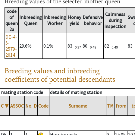
Breeding values
of the selected mother queen
code
Calmness
of
Inbreeding
Inbreeding
Honey
Defensive
Sw
during
queen
Queen
Worker
yield
behavior
inspection
2a
DE-4-
5-
29.6%
0.1%
83
80
82
83
0.37
0.48
0.49
2579-
2014
Breeding values and inbreeding
coefficients of potential descendants
mating station code
details of mating station
C
▼
ASSOC
No.
D
Code
Surname
TM
from
t
DE
1
1
Hornisgrinde
3
25.05.
20.