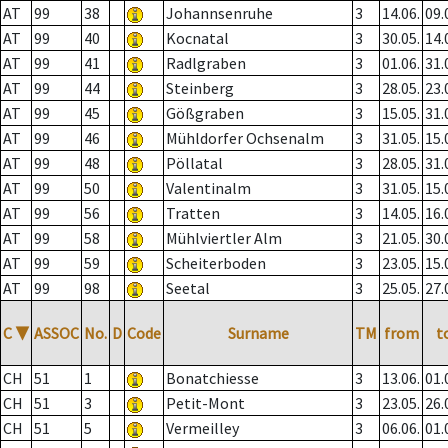
AT
99
38
Johannsenruhe
3
14.06.
09.
AT
99
40
Kocnatal
3
30.05.
14.
AT
99
41
Radlgraben
3
01.06.
31.
AT
99
44
Steinberg
3
28.05.
23.
AT
99
45
Gößgraben
3
15.05.
31.
AT
99
46
Mühldorfer Ochsenalm
3
31.05.
15.
AT
99
48
Pöllatal
3
28.05.
31.
AT
99
50
Valentinalm
3
31.05.
15.
AT
99
56
Tratten
3
14.05.
16.
AT
99
58
Mühlviertler Alm
3
21.05.
30.
AT
99
59
Scheiterboden
3
23.05.
15.
AT
99
98
Seetal
3
25.05.
27.
C
▼
ASSOC
No.
D
Code
Surname
TM
from
t
CH
51
1
Bonatchiesse
3
13.06.
01.
CH
51
3
Petit-Mont
3
23.05.
26.
CH
51
5
Vermeilley
3
06.06.
01.