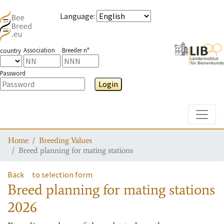
Language
:
Association
Breeder n°
country
Password
Login
Toggle
Home
Breeding Values
Breed planning for mating stations
Back
to selection form
Breed planning for mating stations
2026