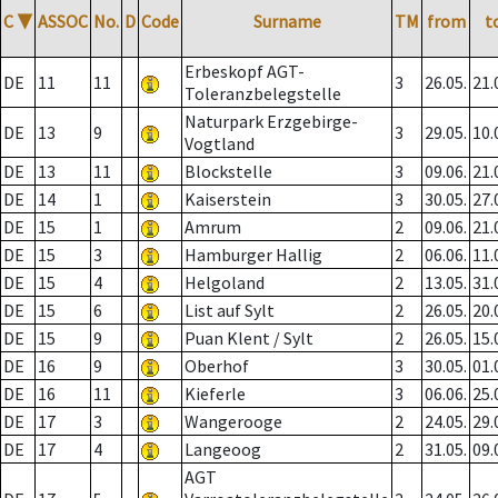
C
▼
ASSOC
No.
D
Code
Surname
TM
from
t
Erbeskopf AGT-
DE
11
11
3
26.05.
21.
Toleranzbelegstelle
Naturpark Erzgebirge-
DE
13
9
3
29.05.
10.
Vogtland
DE
13
11
Blockstelle
3
09.06.
21.
DE
14
1
Kaiserstein
3
30.05.
27.
DE
15
1
Amrum
2
09.06.
21.
DE
15
3
Hamburger Hallig
2
06.06.
11.
DE
15
4
Helgoland
2
13.05.
31.
DE
15
6
List auf Sylt
2
26.05.
20.
DE
15
9
Puan Klent / Sylt
2
26.05.
15.
DE
16
9
Oberhof
3
30.05.
01.
DE
16
11
Kieferle
3
06.06.
25.
DE
17
3
Wangerooge
2
24.05.
29.
DE
17
4
Langeoog
2
31.05.
09.
AGT