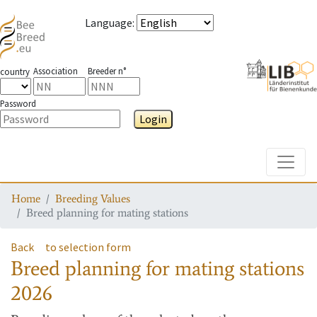
Language
:
Association
Breeder n°
country
Password
Login
Toggle
Home
Breeding Values
Breed planning for mating stations
Back
to selection form
Breed planning for mating stations
2026