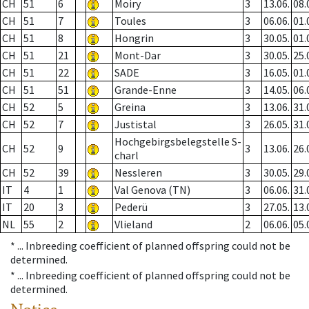
CH
51
6
Moiry
3
13.06.
08.
CH
51
7
Toules
3
06.06.
01.
CH
51
8
Hongrin
3
30.05.
01.
CH
51
21
Mont-Dar
3
30.05.
25.
CH
51
22
SADE
3
16.05.
01.
CH
51
51
Grande-Enne
3
14.05.
06.
CH
52
5
Greina
3
13.06.
31.
CH
52
7
Justistal
3
26.05.
31.
Hochgebirgsbelegstelle S-
CH
52
9
3
13.06.
26.
charl
CH
52
39
Nessleren
3
30.05.
29.
IT
4
1
Val Genova (TN)
3
06.06.
31.
IT
20
3
Pederü
3
27.05.
13.
NL
55
2
Vlieland
2
06.06.
05.
* ...
Inbreeding coefficient of planned offspring could not be
determined.
* ...
Inbreeding coefficient of planned offspring could not be
determined.