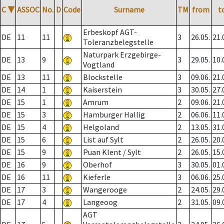
C
▼
ASSOC
No.
D
Code
Surname
TM
from
t
Erbeskopf AGT-
DE
11
11
3
26.05.
21.
Toleranzbelegstelle
Naturpark Erzgebirge-
DE
13
9
3
29.05.
10.
Vogtland
DE
13
11
Blockstelle
3
09.06.
21.
DE
14
1
Kaiserstein
3
30.05.
27.
DE
15
1
Amrum
2
09.06.
21.
DE
15
3
Hamburger Hallig
2
06.06.
11.
DE
15
4
Helgoland
2
13.05.
31.
DE
15
6
List auf Sylt
2
26.05.
20.
DE
15
9
Puan Klent / Sylt
2
26.05.
15.
DE
16
9
Oberhof
3
30.05.
01.
DE
16
11
Kieferle
3
06.06.
25.
DE
17
3
Wangerooge
2
24.05.
29.
DE
17
4
Langeoog
2
31.05.
09.
AGT