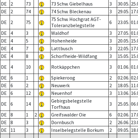
DE
2
73
73 Schw. Giebelhaus
3
30.05.
25.
DE
2
74
74 Schw. Bleckenau
3
29.05.
17.
75 Schw. Hochgrat AGT-
DE
2
75
6
23.05.
01.
Toleranzbelegstelle
DE
4
3
Waldhof
3
27.05.
01.
DE
4
5
Hohenheide
3
20.05.
15.
DE
4
7
Lattbusch
3
22.05.
17.
DE
4
8
Schorfheide-Wildfang
3
15.05.
15.
DE
4
10
Rotkäppchen
3
01.06.
01.
DE
6
1
Spiekeroog
2
02.06.
02.
DE
6
2
Neuwerk
2
18.05.
11.
DE
6
12
Neuenhof
3
13.06.
16.
Gebirgsbelegstelle
DE
6
14
3
25.05.
06.
Torfhaus
DE
8
1
2
Greifswalder Oie
6
02.06.
17.
DE
8
3
Dornbusch
2
26.06.
23.
DE
11
3
Inselbelegstelle Borkum
2
09.05.
18.