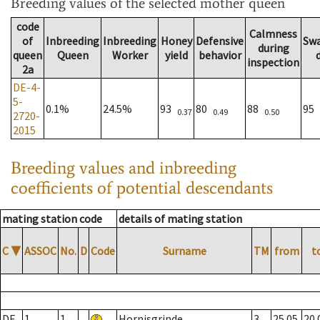
Breeding values
of the selected mother queen
code
Calmness
of
Inbreeding
Inbreeding
Honey
Defensive
Sw
during
queen
Queen
Worker
yield
behavior
inspection
2a
DE-4-
5-
0.1%
24.5%
93
80
88
95
0.37
0.49
0.50
2720-
2015
Breeding values and inbreeding
coefficients of potential descendants
mating station code
details of mating station
C
▼
ASSOC
No.
D
Code
Surname
TM
from
t
DE
1
1
Hornisgrinde
3
25.05.
20.