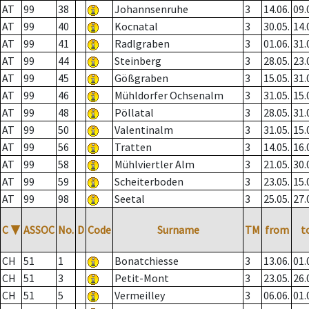
AT
99
38
Johannsenruhe
3
14.06.
09.
AT
99
40
Kocnatal
3
30.05.
14.
AT
99
41
Radlgraben
3
01.06.
31.
AT
99
44
Steinberg
3
28.05.
23.
AT
99
45
Gößgraben
3
15.05.
31.
AT
99
46
Mühldorfer Ochsenalm
3
31.05.
15.
AT
99
48
Pöllatal
3
28.05.
31.
AT
99
50
Valentinalm
3
31.05.
15.
AT
99
56
Tratten
3
14.05.
16.
AT
99
58
Mühlviertler Alm
3
21.05.
30.
AT
99
59
Scheiterboden
3
23.05.
15.
AT
99
98
Seetal
3
25.05.
27.
C
▼
ASSOC
No.
D
Code
Surname
TM
from
t
CH
51
1
Bonatchiesse
3
13.06.
01.
CH
51
3
Petit-Mont
3
23.05.
26.
CH
51
5
Vermeilley
3
06.06.
01.