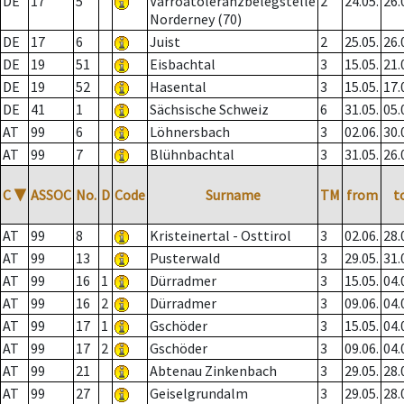
DE
17
5
Varroatoleranzbelegstelle
2
24.05.
26.
Norderney (70)
DE
17
6
Juist
2
25.05.
26.
DE
19
51
Eisbachtal
3
15.05.
21.
DE
19
52
Hasental
3
15.05.
17.
DE
41
1
Sächsische Schweiz
6
31.05.
05.
AT
99
6
Löhnersbach
3
02.06.
30.
AT
99
7
Blühnbachtal
3
31.05.
26.
C
▼
ASSOC
No.
D
Code
Surname
TM
from
t
AT
99
8
Kristeinertal - Osttirol
3
02.06.
28.
AT
99
13
Pusterwald
3
29.05.
31.
AT
99
16
1
Dürradmer
3
15.05.
04.
AT
99
16
2
Dürradmer
3
09.06.
04.
AT
99
17
1
Gschöder
3
15.05.
04.
AT
99
17
2
Gschöder
3
09.06.
04.
AT
99
21
Abtenau Zinkenbach
3
29.05.
28.
AT
99
27
Geiselgrundalm
3
29.05.
28.