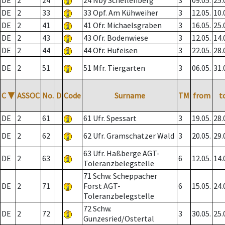
DE
2
24
24 Nby Schellenberg
3
09.05.
25.
DE
2
33
33 Opf. Am Kühweiher
3
12.05.
10.
DE
2
41
41 Ofr. Michaelsgraben
3
16.05.
25.
DE
2
43
43 Ofr. Bodenwiese
3
12.05.
14.
DE
2
44
44 Ofr. Hufeisen
3
22.05.
28.
DE
2
51
51 Mfr. Tiergarten
3
06.05.
31.
C
▼
ASSOC
No.
D
Code
Surname
TM
from
t
DE
2
61
61 Ufr. Spessart
3
19.05.
28.
DE
2
62
62 Ufr. Gramschatzer Wald
3
20.05.
29.
63 Ufr. Haßberge AGT-
DE
2
63
6
12.05.
14.
Toleranzbelegstelle
71 Schw. Scheppacher
DE
2
71
Forst AGT-
6
15.05.
24.
Toleranzbelegstelle
72 Schw.
DE
2
72
3
30.05.
25.
Gunzesried/Ostertal