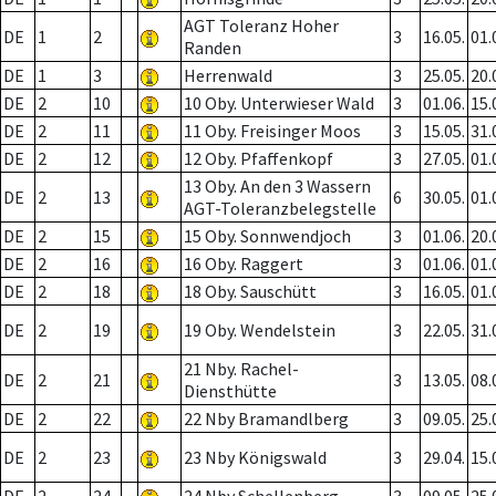
AGT Toleranz Hoher
DE
1
2
3
16.05.
01.
Randen
DE
1
3
Herrenwald
3
25.05.
20.
DE
2
10
10 Oby. Unterwieser Wald
3
01.06.
15.
DE
2
11
11 Oby. Freisinger Moos
3
15.05.
31.
DE
2
12
12 Oby. Pfaffenkopf
3
27.05.
01.
13 Oby. An den 3 Wassern
DE
2
13
6
30.05.
01.
AGT-Toleranzbelegstelle
DE
2
15
15 Oby. Sonnwendjoch
3
01.06.
20.
DE
2
16
16 Oby. Raggert
3
01.06.
01.
DE
2
18
18 Oby. Sauschütt
3
16.05.
01.
DE
2
19
19 Oby. Wendelstein
3
22.05.
31.
21 Nby. Rachel-
DE
2
21
3
13.05.
08.
Diensthütte
DE
2
22
22 Nby Bramandlberg
3
09.05.
25.
DE
2
23
23 Nby Königswald
3
29.04.
15.