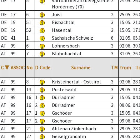
DE
17
5
Varroatoleranzbelegstelle
2
24.05.
26.
Norderney (70)
DE
17
6
Juist
2
25.05.
26.
DE
19
51
Eisbachtal
3
15.05.
21.
DE
19
52
Hasental
3
15.05.
17.
DE
41
1
Sächsische Schweiz
6
31.05.
05.
AT
99
6
Löhnersbach
3
02.06.
30.
AT
99
7
Blühnbachtal
3
31.05.
26.
C
▼
ASSOC
No.
D
Code
Surname
TM
from
t
AT
99
8
Kristeinertal - Osttirol
3
02.06.
28.
AT
99
13
Pusterwald
3
29.05.
31.
AT
99
16
1
Dürradmer
3
15.05.
04.
AT
99
16
2
Dürradmer
3
09.06.
04.
AT
99
17
1
Gschöder
3
15.05.
04.
AT
99
17
2
Gschöder
3
09.06.
04.
AT
99
21
Abtenau Zinkenbach
3
29.05.
28.
AT
99
27
Geiselgrundalm
3
29.05.
28.