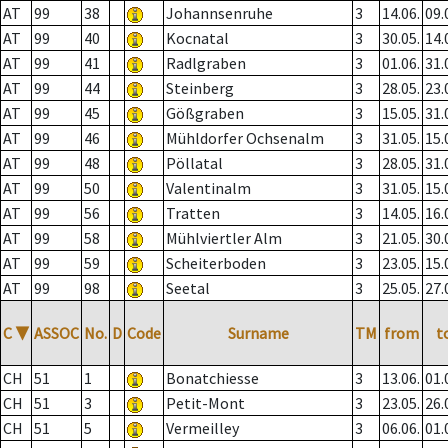
AT
99
38
Johannsenruhe
3
14.06.
09.
AT
99
40
Kocnatal
3
30.05.
14.
AT
99
41
Radlgraben
3
01.06.
31.
AT
99
44
Steinberg
3
28.05.
23.
AT
99
45
Gößgraben
3
15.05.
31.
AT
99
46
Mühldorfer Ochsenalm
3
31.05.
15.
AT
99
48
Pöllatal
3
28.05.
31.
AT
99
50
Valentinalm
3
31.05.
15.
AT
99
56
Tratten
3
14.05.
16.
AT
99
58
Mühlviertler Alm
3
21.05.
30.
AT
99
59
Scheiterboden
3
23.05.
15.
AT
99
98
Seetal
3
25.05.
27.
C
▼
ASSOC
No.
D
Code
Surname
TM
from
t
CH
51
1
Bonatchiesse
3
13.06.
01.
CH
51
3
Petit-Mont
3
23.05.
26.
CH
51
5
Vermeilley
3
06.06.
01.