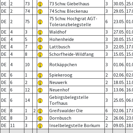
DE
2
73
73 Schw. Giebelhaus
3
30.05.
25.
DE
2
74
74 Schw. Bleckenau
3
29.05.
17.
75 Schw. Hochgrat AGT-
DE
2
75
6
23.05.
01.
Toleranzbelegstelle
DE
4
3
Waldhof
3
27.05.
01.
DE
4
5
Hohenheide
3
20.05.
15.
DE
4
7
Lattbusch
3
22.05.
17.
DE
4
8
Schorfheide-Wildfang
3
15.05.
15.
DE
4
10
Rotkäppchen
3
01.06.
01.
DE
6
1
Spiekeroog
2
02.06.
02.
DE
6
2
Neuwerk
2
18.05.
11.
DE
6
12
Neuenhof
3
13.06.
16.
Gebirgsbelegstelle
DE
6
14
3
25.05.
06.
Torfhaus
DE
8
1
2
Greifswalder Oie
6
02.06.
17.
DE
8
3
Dornbusch
2
26.06.
23.
DE
11
3
Inselbelegstelle Borkum
2
09.05.
18.