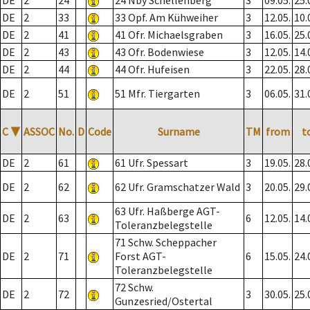
DE
2
24
24 Nby Schellenberg
3
09.05.
25.
DE
2
33
33 Opf. Am Kühweiher
3
12.05.
10.
DE
2
41
41 Ofr. Michaelsgraben
3
16.05.
25.
DE
2
43
43 Ofr. Bodenwiese
3
12.05.
14.
DE
2
44
44 Ofr. Hufeisen
3
22.05.
28.
DE
2
51
51 Mfr. Tiergarten
3
06.05.
31.
C
▼
ASSOC
No.
D
Code
Surname
TM
from
t
DE
2
61
61 Ufr. Spessart
3
19.05.
28.
DE
2
62
62 Ufr. Gramschatzer Wald
3
20.05.
29.
63 Ufr. Haßberge AGT-
DE
2
63
6
12.05.
14.
Toleranzbelegstelle
71 Schw. Scheppacher
DE
2
71
Forst AGT-
6
15.05.
24.
Toleranzbelegstelle
72 Schw.
DE
2
72
3
30.05.
25.
Gunzesried/Ostertal