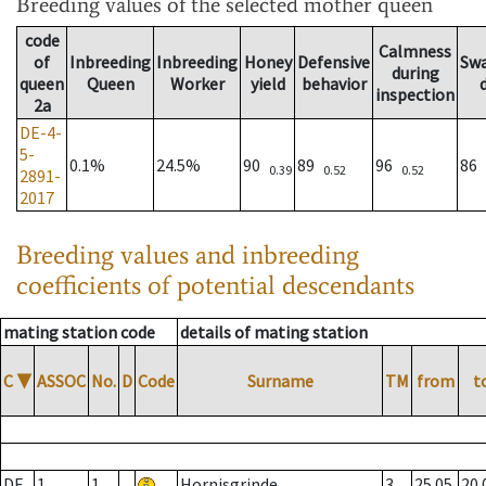
Breeding values
of the selected mother queen
code
Calmness
of
Inbreeding
Inbreeding
Honey
Defensive
Sw
during
queen
Queen
Worker
yield
behavior
inspection
2a
DE-4-
5-
0.1%
24.5%
90
89
96
86
0.39
0.52
0.52
2891-
2017
Breeding values and inbreeding
coefficients of potential descendants
mating station code
details of mating station
C
▼
ASSOC
No.
D
Code
Surname
TM
from
t
DE
1
1
Hornisgrinde
3
25.05.
20.