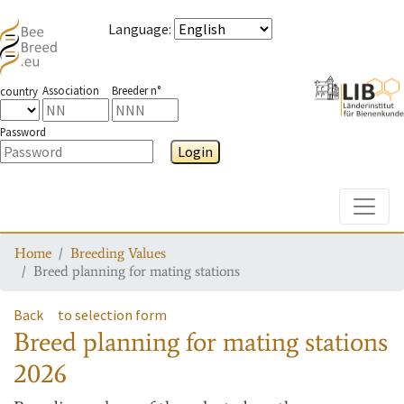
Language
:
Association
Breeder n°
country
Password
Login
Toggle
Home
Breeding Values
Breed planning for mating stations
Back
to selection form
Breed planning for mating stations
2026