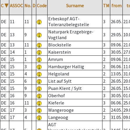
C
▼
ASSOC
No.
D
Code
Surname
TM
from
t
Erbeskopf AGT-
DE
11
11
3
26.05.
21.
Toleranzbelegstelle
Naturpark Erzgebirge-
DE
13
9
3
29.05.
10.
Vogtland
DE
13
11
Blockstelle
3
09.06.
21.
DE
14
1
Kaiserstein
3
30.05.
27.
DE
15
1
Amrum
2
09.06.
21.
DE
15
3
Hamburger Hallig
2
06.06.
11.
DE
15
4
Helgoland
2
13.05.
31.
DE
15
6
List auf Sylt
2
26.05.
20.
DE
15
9
Puan Klent / Sylt
2
26.05.
15.
DE
16
9
Oberhof
3
30.05.
01.
DE
16
11
Kieferle
3
06.06.
25.
DE
17
3
Wangerooge
2
24.05.
29.
DE
17
4
Langeoog
2
31.05.
09.
AGT