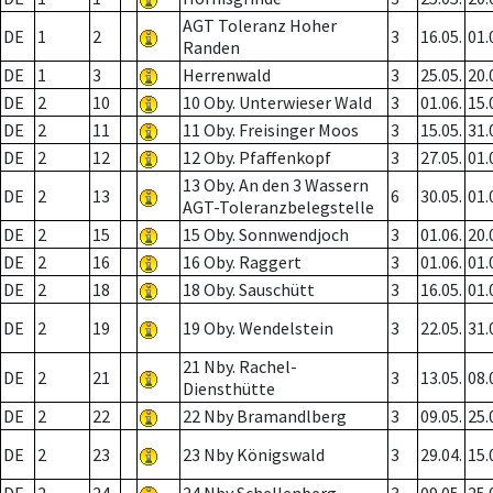
AGT Toleranz Hoher
DE
1
2
3
16.05.
01.
Randen
DE
1
3
Herrenwald
3
25.05.
20.
DE
2
10
10 Oby. Unterwieser Wald
3
01.06.
15.
DE
2
11
11 Oby. Freisinger Moos
3
15.05.
31.
DE
2
12
12 Oby. Pfaffenkopf
3
27.05.
01.
13 Oby. An den 3 Wassern
DE
2
13
6
30.05.
01.
AGT-Toleranzbelegstelle
DE
2
15
15 Oby. Sonnwendjoch
3
01.06.
20.
DE
2
16
16 Oby. Raggert
3
01.06.
01.
DE
2
18
18 Oby. Sauschütt
3
16.05.
01.
DE
2
19
19 Oby. Wendelstein
3
22.05.
31.
21 Nby. Rachel-
DE
2
21
3
13.05.
08.
Diensthütte
DE
2
22
22 Nby Bramandlberg
3
09.05.
25.
DE
2
23
23 Nby Königswald
3
29.04.
15.