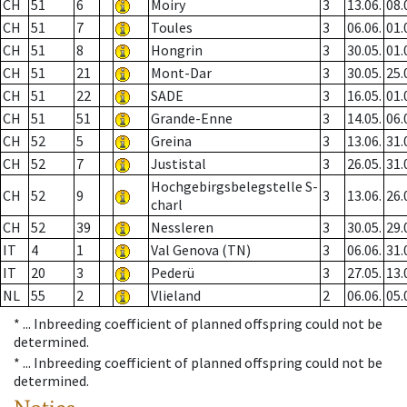
CH
51
6
Moiry
3
13.06.
08.
CH
51
7
Toules
3
06.06.
01.
CH
51
8
Hongrin
3
30.05.
01.
CH
51
21
Mont-Dar
3
30.05.
25.
CH
51
22
SADE
3
16.05.
01.
CH
51
51
Grande-Enne
3
14.05.
06.
CH
52
5
Greina
3
13.06.
31.
CH
52
7
Justistal
3
26.05.
31.
Hochgebirgsbelegstelle S-
CH
52
9
3
13.06.
26.
charl
CH
52
39
Nessleren
3
30.05.
29.
IT
4
1
Val Genova (TN)
3
06.06.
31.
IT
20
3
Pederü
3
27.05.
13.
NL
55
2
Vlieland
2
06.06.
05.
* ...
Inbreeding coefficient of planned offspring could not be
determined.
* ...
Inbreeding coefficient of planned offspring could not be
determined.