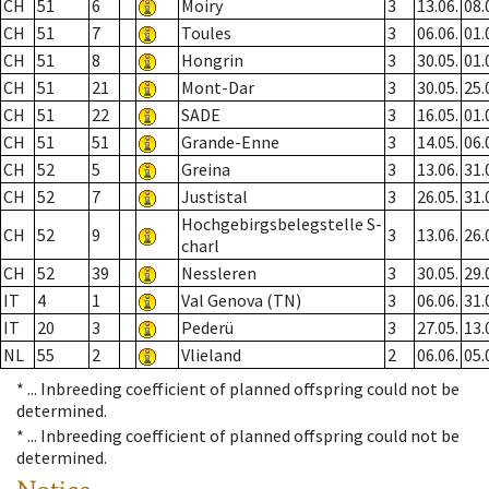
CH
51
6
Moiry
3
13.06.
08.
CH
51
7
Toules
3
06.06.
01.
CH
51
8
Hongrin
3
30.05.
01.
CH
51
21
Mont-Dar
3
30.05.
25.
CH
51
22
SADE
3
16.05.
01.
CH
51
51
Grande-Enne
3
14.05.
06.
CH
52
5
Greina
3
13.06.
31.
CH
52
7
Justistal
3
26.05.
31.
Hochgebirgsbelegstelle S-
CH
52
9
3
13.06.
26.
charl
CH
52
39
Nessleren
3
30.05.
29.
IT
4
1
Val Genova (TN)
3
06.06.
31.
IT
20
3
Pederü
3
27.05.
13.
NL
55
2
Vlieland
2
06.06.
05.
* ...
Inbreeding coefficient of planned offspring could not be
determined.
* ...
Inbreeding coefficient of planned offspring could not be
determined.