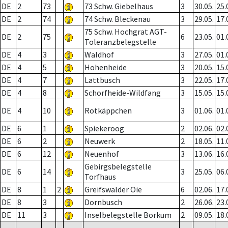
DE
2
73
73 Schw. Giebelhaus
3
30.05.
25.
DE
2
74
74 Schw. Bleckenau
3
29.05.
17.
75 Schw. Hochgrat AGT-
DE
2
75
6
23.05.
01.
Toleranzbelegstelle
DE
4
3
Waldhof
3
27.05.
01.
DE
4
5
Hohenheide
3
20.05.
15.
DE
4
7
Lattbusch
3
22.05.
17.
DE
4
8
Schorfheide-Wildfang
3
15.05.
15.
DE
4
10
Rotkäppchen
3
01.06.
01.
DE
6
1
Spiekeroog
2
02.06.
02.
DE
6
2
Neuwerk
2
18.05.
11.
DE
6
12
Neuenhof
3
13.06.
16.
Gebirgsbelegstelle
DE
6
14
3
25.05.
06.
Torfhaus
DE
8
1
2
Greifswalder Oie
6
02.06.
17.
DE
8
3
Dornbusch
2
26.06.
23.
DE
11
3
Inselbelegstelle Borkum
2
09.05.
18.