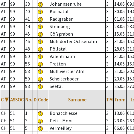
AT
99
38
Johannsenruhe
3
14.06.
09.
AT
99
40
Kocnatal
3
30.05.
14.
AT
99
41
Radlgraben
3
01.06.
31.
AT
99
44
Steinberg
3
28.05.
23.
AT
99
45
Gößgraben
3
15.05.
31.
AT
99
46
Mühldorfer Ochsenalm
3
31.05.
15.
AT
99
48
Pöllatal
3
28.05.
31.
AT
99
50
Valentinalm
3
31.05.
15.
AT
99
56
Tratten
3
14.05.
16.
AT
99
58
Mühlviertler Alm
3
21.05.
30.
AT
99
59
Scheiterboden
3
23.05.
15.
AT
99
98
Seetal
3
25.05.
27.
C
▼
ASSOC
No.
D
Code
Surname
TM
from
t
CH
51
1
Bonatchiesse
3
13.06.
01.
CH
51
3
Petit-Mont
3
23.05.
26.
CH
51
5
Vermeilley
3
06.06.
01.