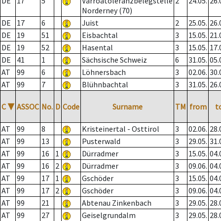
DE
17
5
Varroatoleranzbelegstelle
2
24.05.
26.
Norderney (70)
DE
17
6
Juist
2
25.05.
26.
DE
19
51
Eisbachtal
3
15.05.
21.
DE
19
52
Hasental
3
15.05.
17.
DE
41
1
Sächsische Schweiz
6
31.05.
05.
AT
99
6
Löhnersbach
3
02.06.
30.
AT
99
7
Blühnbachtal
3
31.05.
26.
C
▼
ASSOC
No.
D
Code
Surname
TM
from
t
AT
99
8
Kristeinertal - Osttirol
3
02.06.
28.
AT
99
13
Pusterwald
3
29.05.
31.
AT
99
16
1
Dürradmer
3
15.05.
04.
AT
99
16
2
Dürradmer
3
09.06.
04.
AT
99
17
1
Gschöder
3
15.05.
04.
AT
99
17
2
Gschöder
3
09.06.
04.
AT
99
21
Abtenau Zinkenbach
3
29.05.
28.
AT
99
27
Geiselgrundalm
3
29.05.
28.