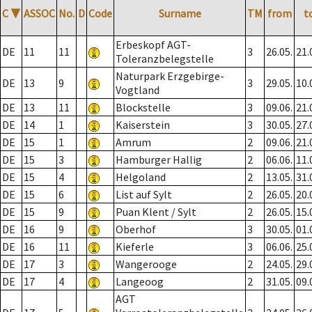
C
▼
ASSOC
No.
D
Code
Surname
TM
from
t
Erbeskopf AGT-
DE
11
11
3
26.05.
21.
Toleranzbelegstelle
Naturpark Erzgebirge-
DE
13
9
3
29.05.
10.
Vogtland
DE
13
11
Blockstelle
3
09.06.
21.
DE
14
1
Kaiserstein
3
30.05.
27.
DE
15
1
Amrum
2
09.06.
21.
DE
15
3
Hamburger Hallig
2
06.06.
11.
DE
15
4
Helgoland
2
13.05.
31.
DE
15
6
List auf Sylt
2
26.05.
20.
DE
15
9
Puan Klent / Sylt
2
26.05.
15.
DE
16
9
Oberhof
3
30.05.
01.
DE
16
11
Kieferle
3
06.06.
25.
DE
17
3
Wangerooge
2
24.05.
29.
DE
17
4
Langeoog
2
31.05.
09.
AGT