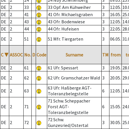
DE
2
24
24 Nby Schellenberg
3
09.05.
25.
DE
2
33
33 Opf. Am Kühweiher
3
12.05.
10.
DE
2
41
41 Ofr. Michaelsgraben
3
16.05.
25.
DE
2
43
43 Ofr. Bodenwiese
3
12.05.
14.
DE
2
44
44 Ofr. Hufeisen
3
22.05.
28.
DE
2
51
51 Mfr. Tiergarten
3
06.05.
31.
C
▼
ASSOC
No.
D
Code
Surname
TM
from
t
DE
2
61
61 Ufr. Spessart
3
19.05.
28.
DE
2
62
62 Ufr. Gramschatzer Wald
3
20.05.
29.
63 Ufr. Haßberge AGT-
DE
2
63
6
12.05.
14.
Toleranzbelegstelle
71 Schw. Scheppacher
DE
2
71
Forst AGT-
6
15.05.
24.
Toleranzbelegstelle
72 Schw.
DE
2
72
3
30.05.
25.
Gunzesried/Ostertal