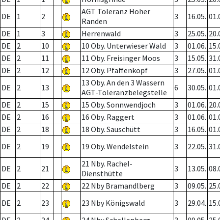
AGT Toleranz Hoher
DE
1
2
3
16.05.
01.
Randen
DE
1
3
Herrenwald
3
25.05.
20.
DE
2
10
10 Oby. Unterwieser Wald
3
01.06.
15.
DE
2
11
11 Oby. Freisinger Moos
3
15.05.
31.
DE
2
12
12 Oby. Pfaffenkopf
3
27.05.
01.
13 Oby. An den 3 Wassern
DE
2
13
6
30.05.
01.
AGT-Toleranzbelegstelle
DE
2
15
15 Oby. Sonnwendjoch
3
01.06.
20.
DE
2
16
16 Oby. Raggert
3
01.06.
01.
DE
2
18
18 Oby. Sauschütt
3
16.05.
01.
DE
2
19
19 Oby. Wendelstein
3
22.05.
31.
21 Nby. Rachel-
DE
2
21
3
13.05.
08.
Diensthütte
DE
2
22
22 Nby Bramandlberg
3
09.05.
25.
DE
2
23
23 Nby Königswald
3
29.04.
15.