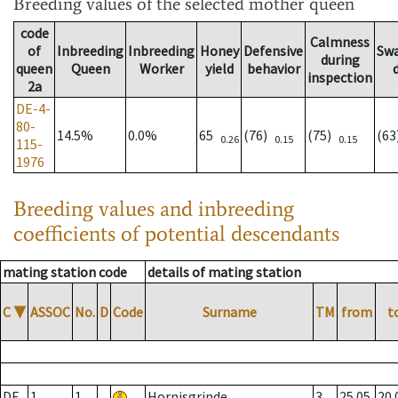
Breeding values
of the selected mother queen
code
Calmness
of
Inbreeding
Inbreeding
Honey
Defensive
Sw
during
queen
Queen
Worker
yield
behavior
inspection
2a
DE-4-
80-
14.5%
0.0%
65
(76)
(75)
(6
0.26
0.15
0.15
115-
1976
Breeding values and inbreeding
coefficients of potential descendants
mating station code
details of mating station
C
▼
ASSOC
No.
D
Code
Surname
TM
from
t
DE
1
1
Hornisgrinde
3
25.05.
20.