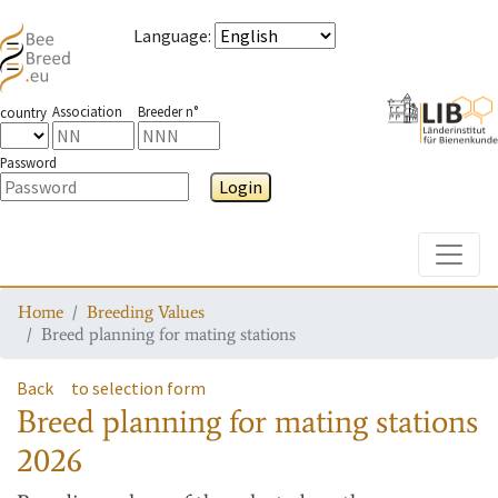
Language
:
Association
Breeder n°
country
Password
Login
Toggle
Home
Breeding Values
Breed planning for mating stations
Back
to selection form
Breed planning for mating stations
2026