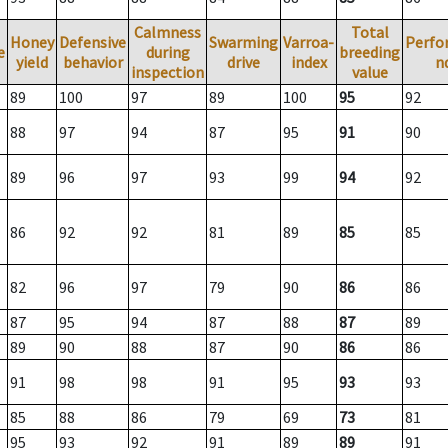
Calmness
Total
Honey
Defensive
Swarming
Varroa-
Perfo
e
during
breeding
yield
behavior
drive
index
n
inspection
value
89
100
97
89
100
95
92
88
97
94
87
95
91
90
89
96
97
93
99
94
92
86
92
92
81
89
85
85
82
96
97
79
90
86
86
87
95
94
87
88
87
89
89
90
88
87
90
86
86
91
98
98
91
95
93
93
85
88
86
79
69
73
81
95
93
92
91
89
89
91