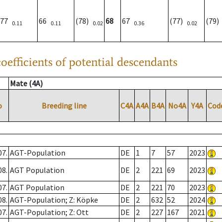
77
66
(78)
68
67
(77)
(79
0.11
0.11
0.02
0.36
0.02
oefficients of potential descendants
Mate (4A)
o
Breeding line
C4A
A4A
B4A
No4A
Y4A
Cod
07.
AGT-Population
DE
1
7
57
2023
08.
AGT Population
DE
2
221
69
2023
07.
AGT Population
DE
2
221
70
2023
08.
AGT-Population; Z: Köpke
DE
2
632
52
2024
07.
AGT-Population; Z: Ott
DE
2
227
167
2021