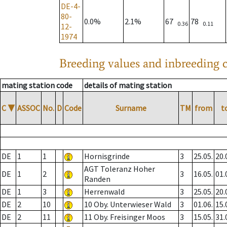
DE-4-
80-
0.0%
2.1%
67
78
0.36
0.11
12-
1974
Breeding values and inbreeding c
mating station code
details of mating station
C
▼
ASSOC
No.
D
Code
Surname
TM
from
t
DE
1
1
Hornisgrinde
3
25.05.
20.
AGT Toleranz Hoher
DE
1
2
3
16.05.
01.
Randen
DE
1
3
Herrenwald
3
25.05.
20.
DE
2
10
10 Oby. Unterwieser Wald
3
01.06.
15.
DE
2
11
11 Oby. Freisinger Moos
3
15.05.
31.