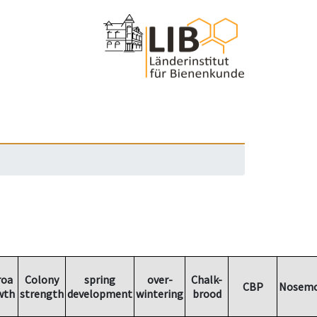
roa
Colony
spring
over-
Chalk-
CBP
Nosemo
wth
strength
development
wintering
brood