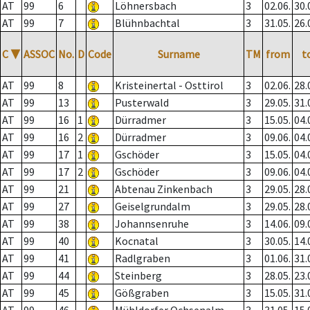
AT
99
6
Löhnersbach
3
02.06.
30.
AT
99
7
Blühnbachtal
3
31.05.
26.
C
▼
ASSOC
No.
D
Code
Surname
TM
from
t
AT
99
8
Kristeinertal - Osttirol
3
02.06.
28.
AT
99
13
Pusterwald
3
29.05.
31.
AT
99
16
1
Dürradmer
3
15.05.
04.
AT
99
16
2
Dürradmer
3
09.06.
04.
AT
99
17
1
Gschöder
3
15.05.
04.
AT
99
17
2
Gschöder
3
09.06.
04.
AT
99
21
Abtenau Zinkenbach
3
29.05.
28.
AT
99
27
Geiselgrundalm
3
29.05.
28.
AT
99
38
Johannsenruhe
3
14.06.
09.
AT
99
40
Kocnatal
3
30.05.
14.
AT
99
41
Radlgraben
3
01.06.
31.
AT
99
44
Steinberg
3
28.05.
23.
AT
99
45
Gößgraben
3
15.05.
31.