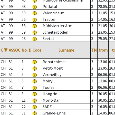
AT
99
46
Mühldorfer Ochsenalm
3
31.05.
15.
AT
99
48
Pöllatal
3
28.05.
31.
AT
99
50
Valentinalm
3
31.05.
15.
AT
99
56
Tratten
3
14.05.
16.
AT
99
58
Mühlviertler Alm
3
21.05.
30.
AT
99
59
Scheiterboden
3
23.05.
15.
AT
99
98
Seetal
3
25.05.
27.
C
▼
ASSOC
No.
D
Code
Surname
TM
from
t
CH
51
1
Bonatchiesse
3
13.06.
01.
CH
51
3
Petit-Mont
3
23.05.
26.
CH
51
5
Vermeilley
3
06.06.
01.
CH
51
6
Moiry
3
13.06.
08.
CH
51
7
Toules
3
06.06.
01.
CH
51
8
Hongrin
3
30.05.
01.
CH
51
21
Mont-Dar
3
30.05.
25.
CH
51
22
SADE
3
16.05.
01.
CH
51
51
Grande-Enne
3
14.05.
06.