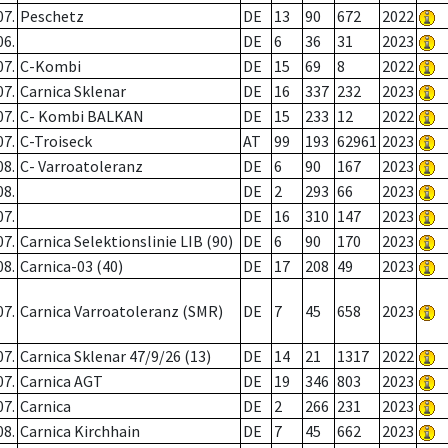
07.
Peschetz
DE
13
90
672
2022
06.
DE
6
36
31
2023
07.
C-Kombi
DE
15
69
8
2022
07.
Carnica Sklenar
DE
16
337
232
2023
07.
C- Kombi BALKAN
DE
15
233
12
2022
07.
C-Troiseck
AT
99
193
62961
2023
08.
C- Varroatoleranz
DE
6
90
167
2023
08.
DE
2
293
66
2023
07.
DE
16
310
147
2023
07.
Carnica Selektionslinie LIB (90)
DE
6
90
170
2023
08.
Carnica-03 (40)
DE
17
208
49
2023
07.
Carnica Varroatoleranz (SMR)
DE
7
45
658
2023
07.
Carnica Sklenar 47/9/26 (13)
DE
14
21
1317
2022
07.
Carnica AGT
DE
19
346
803
2023
07.
Carnica
DE
2
266
231
2023
08.
Carnica Kirchhain
DE
7
45
662
2023