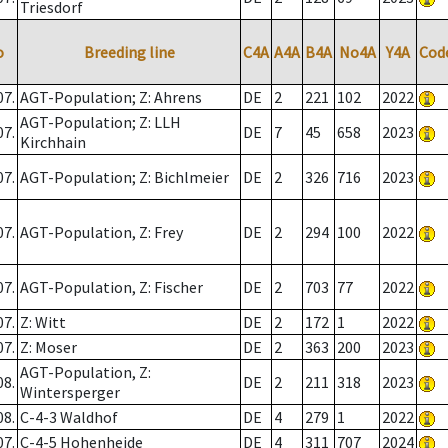
Triesdorf
o
Breeding line
C4A
A4A
B4A
No4A
Y4A
Cod
07.
AGT-Population; Z: Ahrens
DE
2
221
102
2022
AGT-Population; Z: LLH
07.
DE
7
45
658
2023
Kirchhain
07.
AGT-Population; Z: Bichlmeier
DE
2
326
716
2023
07.
AGT-Population, Z: Frey
DE
2
294
100
2022
07.
AGT-Population, Z: Fischer
DE
2
703
77
2022
07.
Z: Witt
DE
2
172
1
2022
07.
Z: Moser
DE
2
363
200
2023
AGT-Population, Z:
08.
DE
2
211
318
2023
Wintersperger
08.
C-4-3 Waldhof
DE
4
279
1
2022
07.
C-4-5 Hohenheide
DE
4
311
707
2024