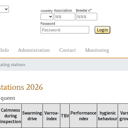
Association
Breeder n°
country
Password
Login
Info
Administration
Contact
Monitoring
ating stations
tations
2026
r queen
Calmness
Swarming
Varroa-
Performance
hygienic
Var
during
TBV
drive
index
ndex
behaviour
gro
inspection