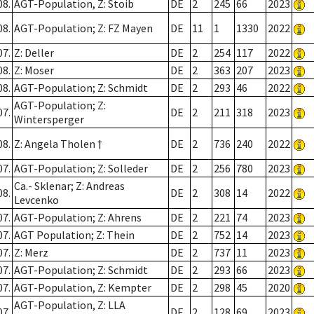
08.
AGT-Population, Z: Stoib
DE
2
245
66
2023
08.
AGT-Population; Z: FZ Mayen
DE
11
1
1330
2022
07.
Z: Deller
DE
2
254
117
2022
08.
Z: Moser
DE
2
363
207
2023
08.
AGT-Population; Z: Schmidt
DE
2
293
46
2022
AGT-Population; Z:
07.
DE
2
211
318
2023
Wintersperger
08.
Z: Angela Tholen †
DE
2
736
240
2022
07.
AGT-Population; Z: Solleder
DE
2
256
780
2023
Ca.- Sklenar; Z: Andreas
08.
DE
2
308
14
2022
Levcenko
07.
AGT-Population; Z: Ahrens
DE
2
221
74
2023
07.
AGT Population; Z: Thein
DE
2
752
14
2023
07.
Z: Merz
DE
2
737
11
2023
07.
AGT-Population; Z: Schmidt
DE
2
293
66
2023
07.
AGT-Population, Z: Kempter
DE
2
298
45
2020
AGT-Population, Z: LLA
07.
DE
2
128
69
2023