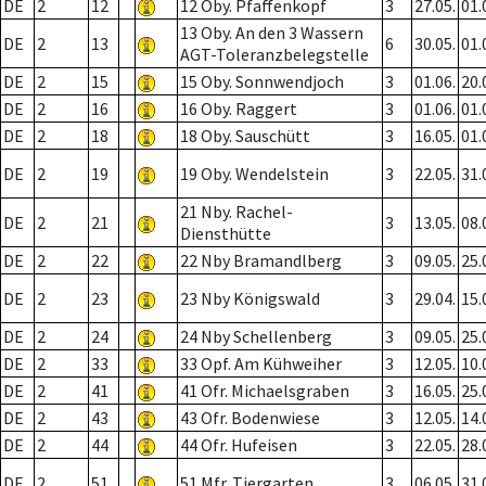
DE
2
12
12 Oby. Pfaffenkopf
3
27.05.
01.
13 Oby. An den 3 Wassern
DE
2
13
6
30.05.
01.
AGT-Toleranzbelegstelle
DE
2
15
15 Oby. Sonnwendjoch
3
01.06.
20.
DE
2
16
16 Oby. Raggert
3
01.06.
01.
DE
2
18
18 Oby. Sauschütt
3
16.05.
01.
DE
2
19
19 Oby. Wendelstein
3
22.05.
31.
21 Nby. Rachel-
DE
2
21
3
13.05.
08.
Diensthütte
DE
2
22
22 Nby Bramandlberg
3
09.05.
25.
DE
2
23
23 Nby Königswald
3
29.04.
15.
DE
2
24
24 Nby Schellenberg
3
09.05.
25.
DE
2
33
33 Opf. Am Kühweiher
3
12.05.
10.
DE
2
41
41 Ofr. Michaelsgraben
3
16.05.
25.
DE
2
43
43 Ofr. Bodenwiese
3
12.05.
14.
DE
2
44
44 Ofr. Hufeisen
3
22.05.
28.
DE
2
51
51 Mfr. Tiergarten
3
06.05.
31.