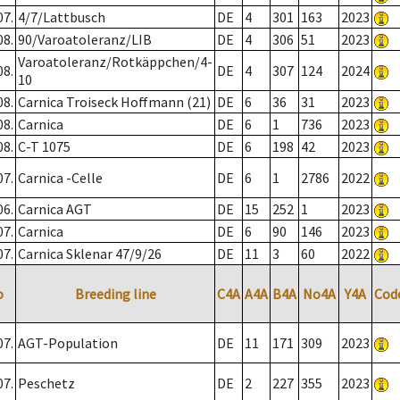
07.
4/7/Lattbusch
DE
4
301
163
2023
08.
90/Varoatoleranz/LIB
DE
4
306
51
2023
Varoatoleranz/Rotkäppchen/4-
08.
DE
4
307
124
2024
10
08.
Carnica Troiseck Hoffmann (21)
DE
6
36
31
2023
08.
Carnica
DE
6
1
736
2023
08.
C-T 1075
DE
6
198
42
2023
07.
Carnica -Celle
DE
6
1
2786
2022
06.
Carnica AGT
DE
15
252
1
2023
07.
Carnica
DE
6
90
146
2023
07.
Carnica Sklenar 47/9/26
DE
11
3
60
2022
o
Breeding line
C4A
A4A
B4A
No4A
Y4A
Cod
07.
AGT-Population
DE
11
171
309
2023
07.
Peschetz
DE
2
227
355
2023