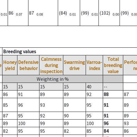
)
86
87
(84)
(99)
(102)
(99)
0.01
0.07
0.08
0.01
0.01
0.00
0.0
Breeding values
Calmness
Total
Honey
Defensive
Swarming
Varroa-
Perfo
e
during
breeding
yield
behavior
drive
index
n
inspection
value
Weighting in %
15
15
15
15
40
--
86
91
89
89
92
88
87
85
96
93
89
95
91
89
87
95
92
90
95
91
89
89
100
99
89
100
96
93
82
95
95
82
85
84
86