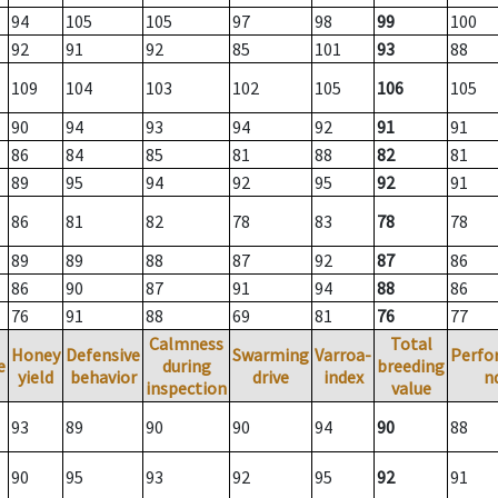
94
105
105
97
98
99
100
92
91
92
85
101
93
88
109
104
103
102
105
106
105
90
94
93
94
92
91
91
86
84
85
81
88
82
81
89
95
94
92
95
92
91
86
81
82
78
83
78
78
89
89
88
87
92
87
86
86
90
87
91
94
88
86
76
91
88
69
81
76
77
Calmness
Total
Honey
Defensive
Swarming
Varroa-
Perfo
e
during
breeding
yield
behavior
drive
index
n
inspection
value
93
89
90
90
94
90
88
90
95
93
92
95
92
91