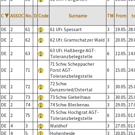
C
▼
ASSOC
No.
D
Code
Surname
TM
from
t
DE
2
61
61 Ufr. Spessart
3
19.05.
28.
DE
2
62
62 Ufr. Gramschatzer Wald
3
20.05.
29.
63 Ufr. Haßberge AGT-
DE
2
63
6
12.05.
14.
Toleranzbelegstelle
71 Schw. Scheppacher
DE
2
71
Forst AGT-
6
15.05.
24.
Toleranzbelegstelle
72 Schw.
DE
2
72
3
30.05.
25.
Gunzesried/Ostertal
DE
2
73
73 Schw. Giebelhaus
3
30.05.
25.
DE
2
74
74 Schw. Bleckenau
3
29.05.
17.
75 Schw. Hochgrat AGT-
DE
2
75
6
23.05.
01.
Toleranzbelegstelle
DE
4
3
Waldhof
3
27.05.
01.
DE
4
5
Hohenheide
3
20.05.
15.