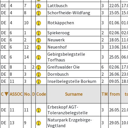
DE
4
7
Lattbusch
3
22.05.
17.
DE
4
8
Schorfheide-Wildfang
3
15.05.
15.
DE
4
10
Rotkäppchen
3
01.06.
01.
DE
6
1
Spiekeroog
2
02.06.
02.
DE
6
2
Neuwerk
2
18.05.
11.
DE
6
12
Neuenhof
3
13.06.
16.
Gebirgsbelegstelle
DE
6
14
3
25.05.
06.
Torfhaus
DE
8
1
2
Greifswalder Oie
6
02.06.
17.
DE
8
3
Dornbusch
2
26.06.
23.
DE
11
3
Inselbelegstelle Borkum
2
09.05.
18.
C
▼
ASSOC
No.
D
Code
Surname
TM
from
t
Erbeskopf AGT-
DE
11
11
3
26.05.
21.
Toleranzbelegstelle
Naturpark Erzgebirge-
DE
13
9
3
29.05.
10.
Vogtland