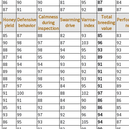
86
90
90
81
95
87
84
87
91
91
87
92
88
87
Calmness
Total
Honey
Defensive
Swarming
Varroa-
Perfo
e
during
breeding
yield
behavior
drive
index
n
inspection
value
85
87
88
82
93
85
83
90
98
97
87
103
96
92
88
96
98
94
95
93
93
87
94
95
90
91
89
90
88
94
94
93
93
91
91
89
99
97
90
92
91
92
88
96
98
91
93
91
92
87
97
95
84
95
91
89
91
100
99
88
102
97
93
91
91
88
84
90
86
86
85
91
92
83
90
86
85
93
99
97
92
96
94
94
86
95
93
82
105
94
87