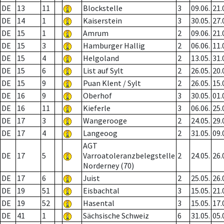
DE
13
11
Blockstelle
3
09.06.
21.
DE
14
1
Kaiserstein
3
30.05.
27.
DE
15
1
Amrum
2
09.06.
21.
DE
15
3
Hamburger Hallig
2
06.06.
11.
DE
15
4
Helgoland
2
13.05.
31.
DE
15
6
List auf Sylt
2
26.05.
20.
DE
15
9
Puan Klent / Sylt
2
26.05.
15.
DE
16
9
Oberhof
3
30.05.
01.
DE
16
11
Kieferle
3
06.06.
25.
DE
17
3
Wangerooge
2
24.05.
29.
DE
17
4
Langeoog
2
31.05.
09.
AGT
DE
17
5
Varroatoleranzbelegstelle
2
24.05.
26.
Norderney (70)
DE
17
6
Juist
2
25.05.
26.
DE
19
51
Eisbachtal
3
15.05.
21.
DE
19
52
Hasental
3
15.05.
17.
DE
41
1
Sächsische Schweiz
6
31.05.
05.