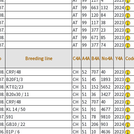
08.
AT
99
117
4
2023
07.
AT
99
663
132
2024
08.
AT
99
120
84
2023
07.
AT
99
117
38
2023
07.
AT
99
377
23
2023
08.
AT
99
671
85
2023
07.
AT
99
377
74
2023
o
Breeding line
C4A
A4A
B4A
No4A
Y4A
Cod
08.
CRP/48
CH
52
707
40
2023
07.
B20F1/3
CH
51
45
1893
2023
08.
KT02/23
CH
51
152
5652
2022
08.
B20x30 / 11
CH
51
36
3427
2022
08.
CRP/48
CH
52
707
40
2023
08.
KL 14 / 50
CH
51
91
4677
2023
07.
S91
CH
51
78
9810
2023
08.
GB10 / 22
CH
51
206
903
2024
06.
01P / 6
CH
51
10
4636
2023