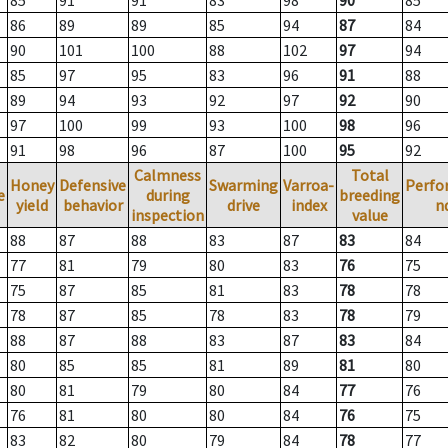
85
91
91
83
98
90
85
86
89
89
85
94
87
84
90
101
100
88
102
97
94
85
97
95
83
96
91
88
89
94
93
92
97
92
90
97
100
99
93
100
98
96
91
98
96
87
100
95
92
Calmness
Total
Honey
Defensive
Swarming
Varroa-
Perfo
e
during
breeding
yield
behavior
drive
index
n
inspection
value
88
87
88
83
87
83
84
77
81
79
80
83
76
75
75
87
85
81
83
78
78
78
87
85
78
83
78
79
88
87
88
83
87
83
84
80
85
85
81
89
81
80
80
81
79
80
84
77
76
76
81
80
80
84
76
75
83
82
80
79
84
78
77