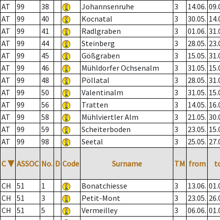
AT
99
38
Johannsenruhe
3
14.06.
09.
AT
99
40
Kocnatal
3
30.05.
14.
AT
99
41
Radlgraben
3
01.06.
31.
AT
99
44
Steinberg
3
28.05.
23.
AT
99
45
Gößgraben
3
15.05.
31.
AT
99
46
Mühldorfer Ochsenalm
3
31.05.
15.
AT
99
48
Pöllatal
3
28.05.
31.
AT
99
50
Valentinalm
3
31.05.
15.
AT
99
56
Tratten
3
14.05.
16.
AT
99
58
Mühlviertler Alm
3
21.05.
30.
AT
99
59
Scheiterboden
3
23.05.
15.
AT
99
98
Seetal
3
25.05.
27.
C
▼
ASSOC
No.
D
Code
Surname
TM
from
t
CH
51
1
Bonatchiesse
3
13.06.
01.
CH
51
3
Petit-Mont
3
23.05.
26.
CH
51
5
Vermeilley
3
06.06.
01.