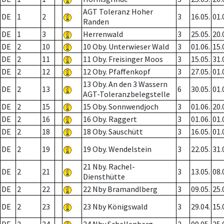
AGT Toleranz Hoher
DE
1
2
3
16.05.
01.
Randen
DE
1
3
Herrenwald
3
25.05.
20.
DE
2
10
10 Oby. Unterwieser Wald
3
01.06.
15.
DE
2
11
11 Oby. Freisinger Moos
3
15.05.
31.
DE
2
12
12 Oby. Pfaffenkopf
3
27.05.
01.
13 Oby. An den 3 Wassern
DE
2
13
6
30.05.
01.
AGT-Toleranzbelegstelle
DE
2
15
15 Oby. Sonnwendjoch
3
01.06.
20.
DE
2
16
16 Oby. Raggert
3
01.06.
01.
DE
2
18
18 Oby. Sauschütt
3
16.05.
01.
DE
2
19
19 Oby. Wendelstein
3
22.05.
31.
21 Nby. Rachel-
DE
2
21
3
13.05.
08.
Diensthütte
DE
2
22
22 Nby Bramandlberg
3
09.05.
25.
DE
2
23
23 Nby Königswald
3
29.04.
15.