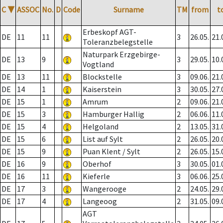
C
▼
ASSOC
No.
D
Code
Surname
TM
from
t
Erbeskopf AGT-
DE
11
11
3
26.05.
21.
Toleranzbelegstelle
Naturpark Erzgebirge-
DE
13
9
3
29.05.
10.
Vogtland
DE
13
11
Blockstelle
3
09.06.
21.
DE
14
1
Kaiserstein
3
30.05.
27.
DE
15
1
Amrum
2
09.06.
21.
DE
15
3
Hamburger Hallig
2
06.06.
11.
DE
15
4
Helgoland
2
13.05.
31.
DE
15
6
List auf Sylt
2
26.05.
20.
DE
15
9
Puan Klent / Sylt
2
26.05.
15.
DE
16
9
Oberhof
3
30.05.
01.
DE
16
11
Kieferle
3
06.06.
25.
DE
17
3
Wangerooge
2
24.05.
29.
DE
17
4
Langeoog
2
31.05.
09.
AGT