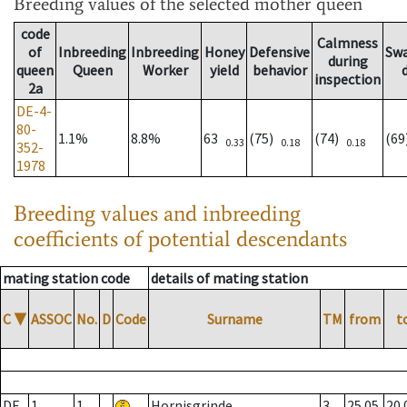
Breeding values
of the selected mother queen
code
Calmness
of
Inbreeding
Inbreeding
Honey
Defensive
Sw
during
queen
Queen
Worker
yield
behavior
inspection
2a
DE-4-
80-
1.1%
8.8%
63
(75)
(74)
(6
0.33
0.18
0.18
352-
1978
Breeding values and inbreeding
coefficients of potential descendants
mating station code
details of mating station
C
▼
ASSOC
No.
D
Code
Surname
TM
from
t
DE
1
1
Hornisgrinde
3
25.05.
20.