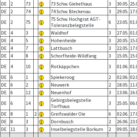
DE
2
73
73 Schw. Giebelhaus
3
30.05.
25.
DE
2
74
74 Schw. Bleckenau
3
29.05.
17.
75 Schw. Hochgrat AGT-
DE
2
75
6
23.05.
01.
Toleranzbelegstelle
DE
4
3
Waldhof
3
27.05.
01.
DE
4
5
Hohenheide
3
20.05.
15.
DE
4
7
Lattbusch
3
22.05.
17.
DE
4
8
Schorfheide-Wildfang
3
15.05.
15.
DE
4
10
Rotkäppchen
3
01.06.
01.
DE
6
1
Spiekeroog
2
02.06.
02.
DE
6
2
Neuwerk
2
18.05.
11.
DE
6
12
Neuenhof
3
13.06.
16.
Gebirgsbelegstelle
DE
6
14
3
25.05.
06.
Torfhaus
DE
8
1
2
Greifswalder Oie
6
02.06.
17.
DE
8
3
Dornbusch
2
26.06.
23.
DE
11
3
Inselbelegstelle Borkum
2
09.05.
18.