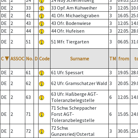
DE
2
24
24 Nby Schellenberg
3
09.05.
25.
DE
2
33
33 Opf. Am Kühweiher
3
12.05.
10.
DE
2
41
41 Ofr. Michaelsgraben
3
16.05.
25.
DE
2
43
43 Ofr. Bodenwiese
3
12.05.
14.
DE
2
44
44 Ofr. Hufeisen
3
22.05.
28.
DE
2
51
51 Mfr. Tiergarten
3
06.05.
31.
C
▼
ASSOC
No.
D
Code
Surname
TM
from
t
DE
2
61
61 Ufr. Spessart
3
19.05.
28.
DE
2
62
62 Ufr. Gramschatzer Wald
3
20.05.
29.
63 Ufr. Haßberge AGT-
DE
2
63
6
12.05.
14.
Toleranzbelegstelle
71 Schw. Scheppacher
DE
2
71
Forst AGT-
6
15.05.
24.
Toleranzbelegstelle
72 Schw.
DE
2
72
3
30.05.
25.
Gunzesried/Ostertal