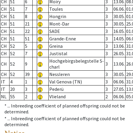
CH
51
6
Moiry
3
13.06.
08.
CH
51
7
Toules
3
06.06.
01.
CH
51
8
Hongrin
3
30.05.
01.
CH
51
21
Mont-Dar
3
30.05.
25.
CH
51
22
SADE
3
16.05.
01.
CH
51
51
Grande-Enne
3
14.05.
06.
CH
52
5
Greina
3
13.06.
31.
CH
52
7
Justistal
3
26.05.
31.
Hochgebirgsbelegstelle S-
CH
52
9
3
13.06.
26.
charl
CH
52
39
Nessleren
3
30.05.
29.
IT
4
1
Val Genova (TN)
3
06.06.
31.
IT
20
3
Pederü
3
27.05.
13.
NL
55
2
Vlieland
2
06.06.
05.
* ...
Inbreeding coefficient of planned offspring could not be
determined.
* ...
Inbreeding coefficient of planned offspring could not be
determined.