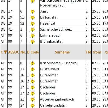
DE
17
5
Varroatoleranzbelegstelle
2
24.05.
26.
Norderney (70)
DE
17
6
Juist
2
25.05.
26.
DE
19
51
Eisbachtal
3
15.05.
21.
DE
19
52
Hasental
3
15.05.
17.
DE
41
1
Sächsische Schweiz
6
31.05.
05.
AT
99
6
Löhnersbach
3
02.06.
30.
AT
99
7
Blühnbachtal
3
31.05.
26.
C
▼
ASSOC
No.
D
Code
Surname
TM
from
t
AT
99
8
Kristeinertal - Osttirol
3
02.06.
28.
AT
99
13
Pusterwald
3
29.05.
31.
AT
99
16
1
Dürradmer
3
15.05.
04.
AT
99
16
2
Dürradmer
3
09.06.
04.
AT
99
17
1
Gschöder
3
15.05.
04.
AT
99
17
2
Gschöder
3
09.06.
04.
AT
99
21
Abtenau Zinkenbach
3
29.05.
28.
AT
99
27
Geiselgrundalm
3
29.05.
28.