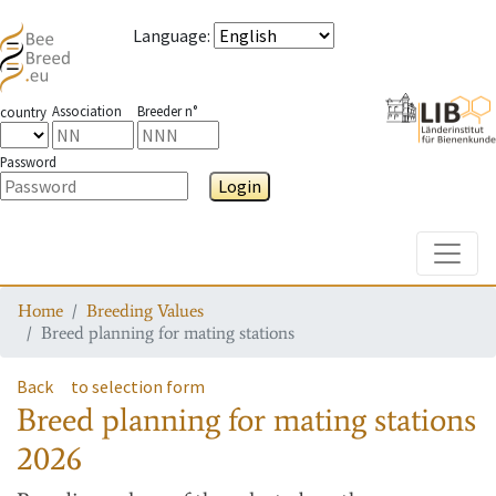
Language
:
Association
Breeder n°
country
Password
Login
Toggle
Home
Breeding Values
Breed planning for mating stations
Back
to selection form
Breed planning for mating stations
2026