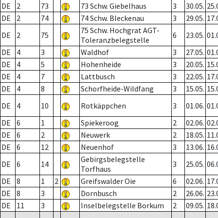
DE
2
73
73 Schw. Giebelhaus
3
30.05.
25.
DE
2
74
74 Schw. Bleckenau
3
29.05.
17.
75 Schw. Hochgrat AGT-
DE
2
75
6
23.05.
01.
Toleranzbelegstelle
DE
4
3
Waldhof
3
27.05.
01.
DE
4
5
Hohenheide
3
20.05.
15.
DE
4
7
Lattbusch
3
22.05.
17.
DE
4
8
Schorfheide-Wildfang
3
15.05.
15.
DE
4
10
Rotkäppchen
3
01.06.
01.
DE
6
1
Spiekeroog
2
02.06.
02.
DE
6
2
Neuwerk
2
18.05.
11.
DE
6
12
Neuenhof
3
13.06.
16.
Gebirgsbelegstelle
DE
6
14
3
25.05.
06.
Torfhaus
DE
8
1
2
Greifswalder Oie
6
02.06.
17.
DE
8
3
Dornbusch
2
26.06.
23.
DE
11
3
Inselbelegstelle Borkum
2
09.05.
18.