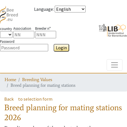
Language
:
Association
Breeder n°
country
Password
Login
Toggle
Home
Breeding Values
Breed planning for mating stations
Back
to selection form
Breed planning for mating stations
2026