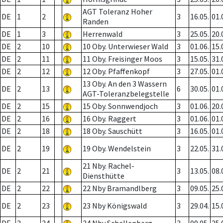
AGT Toleranz Hoher
DE
1
2
3
16.05.
01.
Randen
DE
1
3
Herrenwald
3
25.05.
20.
DE
2
10
10 Oby. Unterwieser Wald
3
01.06.
15.
DE
2
11
11 Oby. Freisinger Moos
3
15.05.
31.
DE
2
12
12 Oby. Pfaffenkopf
3
27.05.
01.
13 Oby. An den 3 Wassern
DE
2
13
6
30.05.
01.
AGT-Toleranzbelegstelle
DE
2
15
15 Oby. Sonnwendjoch
3
01.06.
20.
DE
2
16
16 Oby. Raggert
3
01.06.
01.
DE
2
18
18 Oby. Sauschütt
3
16.05.
01.
DE
2
19
19 Oby. Wendelstein
3
22.05.
31.
21 Nby. Rachel-
DE
2
21
3
13.05.
08.
Diensthütte
DE
2
22
22 Nby Bramandlberg
3
09.05.
25.
DE
2
23
23 Nby Königswald
3
29.04.
15.