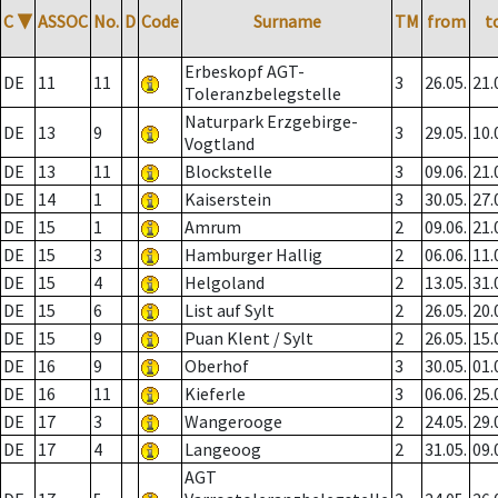
C
▼
ASSOC
No.
D
Code
Surname
TM
from
t
Erbeskopf AGT-
DE
11
11
3
26.05.
21.
Toleranzbelegstelle
Naturpark Erzgebirge-
DE
13
9
3
29.05.
10.
Vogtland
DE
13
11
Blockstelle
3
09.06.
21.
DE
14
1
Kaiserstein
3
30.05.
27.
DE
15
1
Amrum
2
09.06.
21.
DE
15
3
Hamburger Hallig
2
06.06.
11.
DE
15
4
Helgoland
2
13.05.
31.
DE
15
6
List auf Sylt
2
26.05.
20.
DE
15
9
Puan Klent / Sylt
2
26.05.
15.
DE
16
9
Oberhof
3
30.05.
01.
DE
16
11
Kieferle
3
06.06.
25.
DE
17
3
Wangerooge
2
24.05.
29.
DE
17
4
Langeoog
2
31.05.
09.
AGT