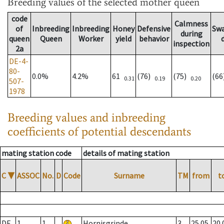
Breeding values
of the selected mother queen
code
Calmness
of
Inbreeding
Inbreeding
Honey
Defensive
Sw
during
queen
Queen
Worker
yield
behavior
inspection
2a
DE-4-
80-
0.0%
4.2%
61
(76)
(75)
(6
0.31
0.19
0.20
507-
1978
Breeding values and inbreeding
coefficients of potential descendants
mating station code
details of mating station
C
▼
ASSOC
No.
D
Code
Surname
TM
from
t
DE
1
1
Hornisgrinde
3
25.05.
20.