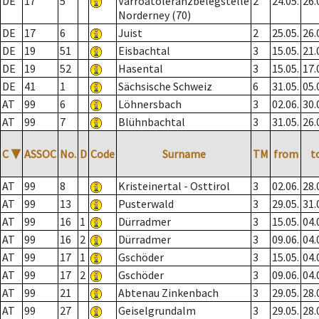
DE
17
5
Varroatoleranzbelegstelle
2
24.05.
26.
Norderney (70)
DE
17
6
Juist
2
25.05.
26.
DE
19
51
Eisbachtal
3
15.05.
21.
DE
19
52
Hasental
3
15.05.
17.
DE
41
1
Sächsische Schweiz
6
31.05.
05.
AT
99
6
Löhnersbach
3
02.06.
30.
AT
99
7
Blühnbachtal
3
31.05.
26.
C
▼
ASSOC
No.
D
Code
Surname
TM
from
t
AT
99
8
Kristeinertal - Osttirol
3
02.06.
28.
AT
99
13
Pusterwald
3
29.05.
31.
AT
99
16
1
Dürradmer
3
15.05.
04.
AT
99
16
2
Dürradmer
3
09.06.
04.
AT
99
17
1
Gschöder
3
15.05.
04.
AT
99
17
2
Gschöder
3
09.06.
04.
AT
99
21
Abtenau Zinkenbach
3
29.05.
28.
AT
99
27
Geiselgrundalm
3
29.05.
28.