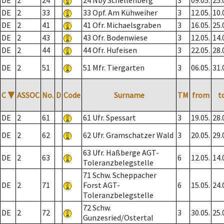
DE
2
24
24 Nby Schellenberg
3
09.05.
25.
DE
2
33
33 Opf. Am Kühweiher
3
12.05.
10.
DE
2
41
41 Ofr. Michaelsgraben
3
16.05.
25.
DE
2
43
43 Ofr. Bodenwiese
3
12.05.
14.
DE
2
44
44 Ofr. Hufeisen
3
22.05.
28.
DE
2
51
51 Mfr. Tiergarten
3
06.05.
31.
C
▼
ASSOC
No.
D
Code
Surname
TM
from
t
DE
2
61
61 Ufr. Spessart
3
19.05.
28.
DE
2
62
62 Ufr. Gramschatzer Wald
3
20.05.
29.
63 Ufr. Haßberge AGT-
DE
2
63
6
12.05.
14.
Toleranzbelegstelle
71 Schw. Scheppacher
DE
2
71
Forst AGT-
6
15.05.
24.
Toleranzbelegstelle
72 Schw.
DE
2
72
3
30.05.
25.
Gunzesried/Ostertal