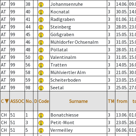
AT
99
38
Johannsenruhe
3
14.06.
09.
AT
99
40
Kocnatal
3
30.05.
14.
AT
99
41
Radlgraben
3
01.06.
31.
AT
99
44
Steinberg
3
28.05.
23.
AT
99
45
Gößgraben
3
15.05.
31.
AT
99
46
Mühldorfer Ochsenalm
3
31.05.
15.
AT
99
48
Pöllatal
3
28.05.
31.
AT
99
50
Valentinalm
3
31.05.
15.
AT
99
56
Tratten
3
14.05.
16.
AT
99
58
Mühlviertler Alm
3
21.05.
30.
AT
99
59
Scheiterboden
3
23.05.
15.
AT
99
98
Seetal
3
25.05.
27.
C
▼
ASSOC
No.
D
Code
Surname
TM
from
t
CH
51
1
Bonatchiesse
3
13.06.
01.
CH
51
3
Petit-Mont
3
23.05.
26.
CH
51
5
Vermeilley
3
06.06.
01.