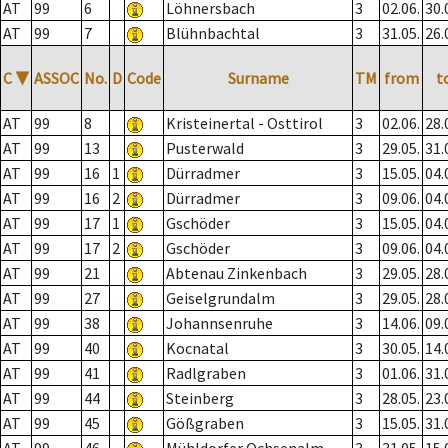
AT
99
6
Löhnersbach
3
02.06.
30.
AT
99
7
Blühnbachtal
3
31.05.
26.
C
▼
ASSOC
No.
D
Code
Surname
TM
from
t
AT
99
8
Kristeinertal - Osttirol
3
02.06.
28.
AT
99
13
Pusterwald
3
29.05.
31.
AT
99
16
1
Dürradmer
3
15.05.
04.
AT
99
16
2
Dürradmer
3
09.06.
04.
AT
99
17
1
Gschöder
3
15.05.
04.
AT
99
17
2
Gschöder
3
09.06.
04.
AT
99
21
Abtenau Zinkenbach
3
29.05.
28.
AT
99
27
Geiselgrundalm
3
29.05.
28.
AT
99
38
Johannsenruhe
3
14.06.
09.
AT
99
40
Kocnatal
3
30.05.
14.
AT
99
41
Radlgraben
3
01.06.
31.
AT
99
44
Steinberg
3
28.05.
23.
AT
99
45
Gößgraben
3
15.05.
31.