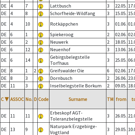
DE
4
7
Lattbusch
3
22.05.
17.
DE
4
8
Schorfheide-Wildfang
3
15.05.
15.
DE
4
10
Rotkäppchen
3
01.06.
01.
DE
6
1
Spiekeroog
2
02.06.
02.
DE
6
2
Neuwerk
2
18.05.
11.
DE
6
12
Neuenhof
3
13.06.
16.
Gebirgsbelegstelle
DE
6
14
3
25.05.
06.
Torfhaus
DE
8
1
2
Greifswalder Oie
6
02.06.
17.
DE
8
3
Dornbusch
2
26.06.
23.
DE
11
3
Inselbelegstelle Borkum
2
09.05.
18.
C
▼
ASSOC
No.
D
Code
Surname
TM
from
t
Erbeskopf AGT-
DE
11
11
3
26.05.
21.
Toleranzbelegstelle
Naturpark Erzgebirge-
DE
13
9
3
29.05.
10.
Vogtland