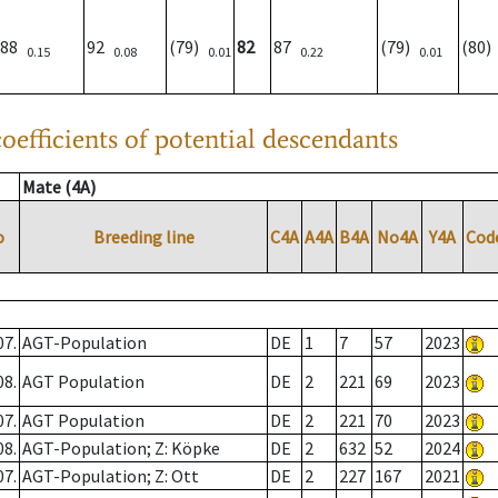
88
92
(79)
82
87
(79)
(80
0.15
0.08
0.01
0.22
0.01
oefficients of potential descendants
Mate (4A)
o
Breeding line
C4A
A4A
B4A
No4A
Y4A
Cod
07.
AGT-Population
DE
1
7
57
2023
08.
AGT Population
DE
2
221
69
2023
07.
AGT Population
DE
2
221
70
2023
08.
AGT-Population; Z: Köpke
DE
2
632
52
2024
07.
AGT-Population; Z: Ott
DE
2
227
167
2021