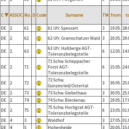
C
▼
ASSOC
No.
D
Code
Surname
TM
from
t
DE
2
61
61 Ufr. Spessart
3
19.05.
28.
DE
2
62
62 Ufr. Gramschatzer Wald
3
20.05.
29.
63 Ufr. Haßberge AGT-
DE
2
63
6
12.05.
14.
Toleranzbelegstelle
71 Schw. Scheppacher
DE
2
71
Forst AGT-
6
15.05.
24.
Toleranzbelegstelle
72 Schw.
DE
2
72
3
30.05.
25.
Gunzesried/Ostertal
DE
2
73
73 Schw. Giebelhaus
3
30.05.
25.
DE
2
74
74 Schw. Bleckenau
3
29.05.
17.
75 Schw. Hochgrat AGT-
DE
2
75
6
23.05.
01.
Toleranzbelegstelle
DE
4
3
Waldhof
3
27.05.
01.
DE
4
5
Hohenheide
3
20.05.
15.