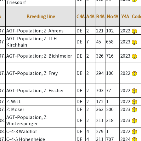
Triesdorf
o
Breeding line
C4A
A4A
B4A
No4A
Y4A
Cod
07.
AGT-Population; Z: Ahrens
DE
2
221
102
2022
AGT-Population; Z: LLH
07.
DE
7
45
658
2023
Kirchhain
07.
AGT-Population; Z: Bichlmeier
DE
2
326
716
2023
07.
AGT-Population, Z: Frey
DE
2
294
100
2022
07.
AGT-Population, Z: Fischer
DE
2
703
77
2022
07.
Z: Witt
DE
2
172
1
2022
07.
Z: Moser
DE
2
363
200
2023
AGT-Population, Z:
08.
DE
2
211
318
2023
Wintersperger
08.
C-4-3 Waldhof
DE
4
279
1
2022
07.
C-4-5 Hohenheide
DE
4
311
707
2024