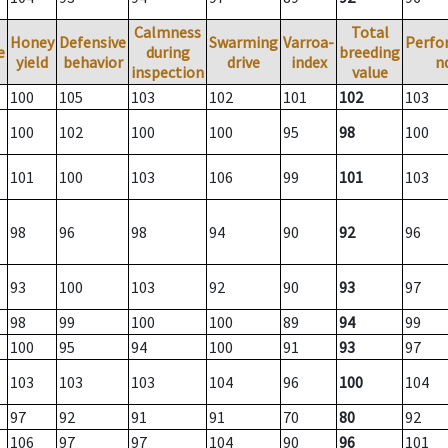
Calmness
Total
Honey
Defensive
Swarming
Varroa-
Perfo
e
during
breeding
yield
behavior
drive
index
n
inspection
value
100
105
103
102
101
102
103
100
102
100
100
95
98
100
101
100
103
106
99
101
103
98
96
98
94
90
92
96
93
100
103
92
90
93
97
98
99
100
100
89
94
99
100
95
94
100
91
93
97
103
103
103
104
96
100
104
97
92
91
91
70
80
92
106
97
97
104
90
96
101