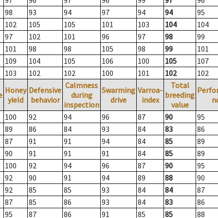
97
96
97
96
99
97
96
98
93
94
97
94
94
95
102
105
105
101
103
104
104
97
102
101
96
97
98
99
101
98
98
105
98
99
101
109
104
105
106
100
105
107
103
102
102
100
101
102
102
Calmness
Total
Honey
Defensive
Swarming
Varroa-
Perfo
e
during
breeding
yield
behavior
drive
index
n
inspection
value
100
92
94
96
87
90
95
89
86
84
93
84
83
86
87
91
91
94
84
85
89
90
91
91
91
84
85
89
100
92
94
96
87
90
95
92
90
91
94
89
88
90
92
85
85
93
84
84
87
87
85
86
93
84
83
86
95
87
86
91
85
85
88