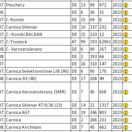
07.
Peschetz
DE
13
90
672
2022
06.
DE
6
36
31
2023
07.
C-Kombi
DE
15
69
8
2022
07.
Carnica Sklenar
DE
16
337
232
2023
07.
C- Kombi BALKAN
DE
15
233
12
2022
07.
C-Troiseck
AT
99
193
62961
2023
08.
C- Varroatoleranz
DE
6
90
167
2023
08.
DE
2
293
66
2023
07.
DE
16
310
147
2023
07.
Carnica Selektionslinie LIB (90)
DE
6
90
170
2023
08.
Carnica-03 (40)
DE
17
208
49
2023
07.
Carnica Varroatoleranz (SMR)
DE
7
45
658
2023
07.
Carnica Sklenar 47/9/26 (13)
DE
14
21
1317
2022
07.
Carnica AGT
DE
19
346
803
2023
07.
Carnica
DE
2
266
231
2023
08.
Carnica Kirchhain
DE
7
45
662
2023