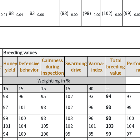
)
88
83
(83)
(98)
(102)
(99)
0.01
0.04
0.06
0.00
0.00
0.00
0.0
Breeding values
Calmness
Total
Honey
Defensive
Swarming
Varroa-
Perfo
e
during
breeding
yield
behavior
drive
index
n
inspection
value
Weighting in %
15
15
15
15
40
--
98
96
95
102
93
94
97
97
101
98
102
96
98
99
99
100
98
103
96
98
100
101
104
105
102
101
103
104
94
100
100
95
85
90
97