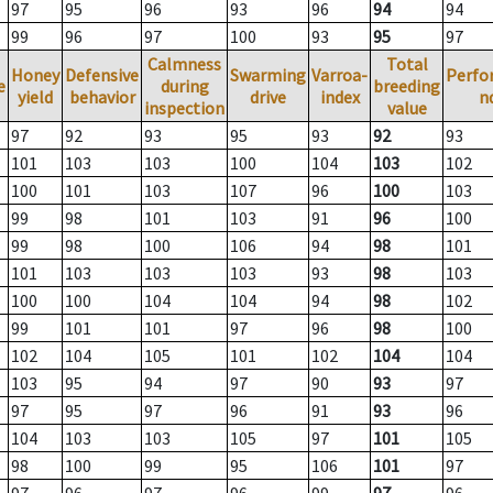
97
95
96
93
96
94
94
99
96
97
100
93
95
97
Calmness
Total
Honey
Defensive
Swarming
Varroa-
Perfo
e
during
breeding
yield
behavior
drive
index
n
inspection
value
97
92
93
95
93
92
93
101
103
103
100
104
103
102
100
101
103
107
96
100
103
99
98
101
103
91
96
100
99
98
100
106
94
98
101
101
103
103
103
93
98
103
100
100
104
104
94
98
102
99
101
101
97
96
98
100
102
104
105
101
102
104
104
103
95
94
97
90
93
97
97
95
97
96
91
93
96
104
103
103
105
97
101
105
98
100
99
95
106
101
97