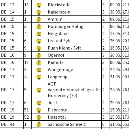
DE
13
11
Blockstelle
3
09.06.
21.
DE
14
1
Kaiserstein
3
30.05.
27.
DE
15
1
Amrum
2
09.06.
21.
DE
15
3
Hamburger Hallig
2
06.06.
11.
DE
15
4
Helgoland
2
13.05.
31.
DE
15
6
List auf Sylt
2
26.05.
20.
DE
15
9
Puan Klent / Sylt
2
26.05.
15.
DE
16
9
Oberhof
3
30.05.
01.
DE
16
11
Kieferle
3
06.06.
25.
DE
17
3
Wangerooge
2
24.05.
29.
DE
17
4
Langeoog
2
31.05.
09.
AGT
DE
17
5
Varroatoleranzbelegstelle
2
24.05.
26.
Norderney (70)
DE
17
6
Juist
2
25.05.
26.
DE
19
51
Eisbachtal
3
15.05.
21.
DE
19
52
Hasental
3
15.05.
17.
DE
41
1
Sächsische Schweiz
6
31.05.
05.