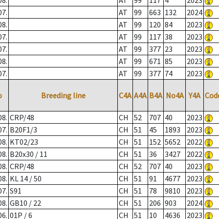
08.
AT
99
117
4
2023
07.
AT
99
663
132
2024
08.
AT
99
120
84
2023
07.
AT
99
117
38
2023
07.
AT
99
377
23
2023
08.
AT
99
671
85
2023
07.
AT
99
377
74
2023
o
Breeding line
C4A
A4A
B4A
No4A
Y4A
Cod
08.
CRP/48
CH
52
707
40
2023
07.
B20F1/3
CH
51
45
1893
2023
08.
KT02/23
CH
51
152
5652
2022
08.
B20x30 / 11
CH
51
36
3427
2022
08.
CRP/48
CH
52
707
40
2023
08.
KL 14 / 50
CH
51
91
4677
2023
07.
S91
CH
51
78
9810
2023
08.
GB10 / 22
CH
51
206
903
2024
06.
01P / 6
CH
51
10
4636
2023