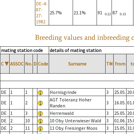
DE-4-
87-
25.7%
21.1%
91
87
0.22
0.15
27-
1982
Breeding values and inbreeding c
mating station code
details of mating station
C
▼
ASSOC
No.
D
Code
Surname
TM
from
t
DE
1
1
Hornisgrinde
3
25.05.
20.
AGT Toleranz Hoher
DE
1
2
3
16.05.
01.
Randen
DE
1
3
Herrenwald
3
25.05.
20.
DE
2
10
10 Oby. Unterwieser Wald
3
01.06.
15.
DE
2
11
11 Oby. Freisinger Moos
3
15.05.
31.