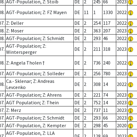
08.
AGT-Population, Z: Stoib
DE
2
245
66
2023
08.
AGT-Population; Z: FZ Mayen
DE
11
1
1330
2022
07.
Z: Deller
DE
2
254
117
2022
08.
Z: Moser
DE
2
363
207
2023
08.
AGT-Population; Z: Schmidt
DE
2
293
46
2022
AGT-Population; Z:
07.
DE
2
211
318
2023
Wintersperger
08.
Z: Angela Tholen †
DE
2
736
240
2022
07.
AGT-Population; Z: Solleder
DE
2
256
780
2023
Ca.- Sklenar; Z: Andreas
08.
DE
2
308
14
2022
Levcenko
07.
AGT-Population; Z: Ahrens
DE
2
221
74
2023
07.
AGT Population; Z: Thein
DE
2
752
14
2023
07.
Z: Merz
DE
2
737
11
2023
07.
AGT-Population; Z: Schmidt
DE
2
293
66
2023
07.
AGT-Population, Z: Kempter
DE
2
298
45
2020
AGT-Population, Z: LLA
07.
DE
2
128
69
2023