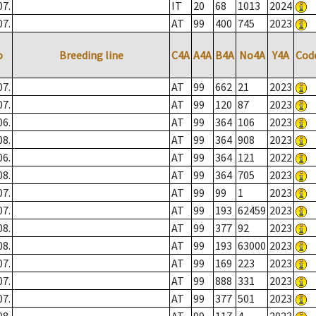
07.
IT
20
68
1013
2024
07.
AT
99
400
745
2023
o
Breeding line
C4A
A4A
B4A
No4A
Y4A
Cod
07.
AT
99
662
21
2023
07.
AT
99
120
87
2023
06.
AT
99
364
106
2023
08.
AT
99
364
908
2023
06.
AT
99
364
121
2022
08.
AT
99
364
705
2023
07.
AT
99
99
1
2023
07.
AT
99
193
62459
2023
08.
AT
99
377
92
2023
08.
AT
99
193
63000
2023
07.
AT
99
169
223
2023
07.
AT
99
888
331
2023
07.
AT
99
377
501
2023