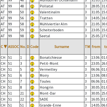
AT
99
46
Mühldorfer Ochsenalm
3
31.05.
15.
AT
99
48
Pöllatal
3
28.05.
31.
AT
99
50
Valentinalm
3
31.05.
15.
AT
99
56
Tratten
3
14.05.
16.
AT
99
58
Mühlviertler Alm
3
21.05.
30.
AT
99
59
Scheiterboden
3
23.05.
15.
AT
99
98
Seetal
3
25.05.
27.
C
▼
ASSOC
No.
D
Code
Surname
TM
from
t
CH
51
1
Bonatchiesse
3
13.06.
01.
CH
51
3
Petit-Mont
3
23.05.
26.
CH
51
5
Vermeilley
3
06.06.
01.
CH
51
6
Moiry
3
13.06.
08.
CH
51
7
Toules
3
06.06.
01.
CH
51
8
Hongrin
3
30.05.
01.
CH
51
21
Mont-Dar
3
30.05.
25.
CH
51
22
SADE
3
16.05.
01.
CH
51
51
Grande-Enne
3
14.05.
06.