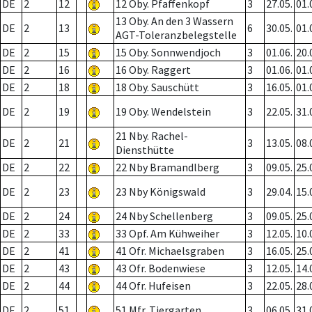
DE
2
12
12 Oby. Pfaffenkopf
3
27.05.
01.
13 Oby. An den 3 Wassern
DE
2
13
6
30.05.
01.
AGT-Toleranzbelegstelle
DE
2
15
15 Oby. Sonnwendjoch
3
01.06.
20.
DE
2
16
16 Oby. Raggert
3
01.06.
01.
DE
2
18
18 Oby. Sauschütt
3
16.05.
01.
DE
2
19
19 Oby. Wendelstein
3
22.05.
31.
21 Nby. Rachel-
DE
2
21
3
13.05.
08.
Diensthütte
DE
2
22
22 Nby Bramandlberg
3
09.05.
25.
DE
2
23
23 Nby Königswald
3
29.04.
15.
DE
2
24
24 Nby Schellenberg
3
09.05.
25.
DE
2
33
33 Opf. Am Kühweiher
3
12.05.
10.
DE
2
41
41 Ofr. Michaelsgraben
3
16.05.
25.
DE
2
43
43 Ofr. Bodenwiese
3
12.05.
14.
DE
2
44
44 Ofr. Hufeisen
3
22.05.
28.
DE
2
51
51 Mfr. Tiergarten
3
06.05.
31.