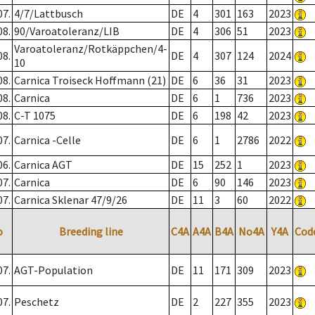
07.
4/7/Lattbusch
DE
4
301
163
2023
08.
90/Varoatoleranz/LIB
DE
4
306
51
2023
Varoatoleranz/Rotkäppchen/4-
08.
DE
4
307
124
2024
10
08.
Carnica Troiseck Hoffmann (21)
DE
6
36
31
2023
08.
Carnica
DE
6
1
736
2023
08.
C-T 1075
DE
6
198
42
2023
07.
Carnica -Celle
DE
6
1
2786
2022
06.
Carnica AGT
DE
15
252
1
2023
07.
Carnica
DE
6
90
146
2023
07.
Carnica Sklenar 47/9/26
DE
11
3
60
2022
o
Breeding line
C4A
A4A
B4A
No4A
Y4A
Cod
07.
AGT-Population
DE
11
171
309
2023
07.
Peschetz
DE
2
227
355
2023