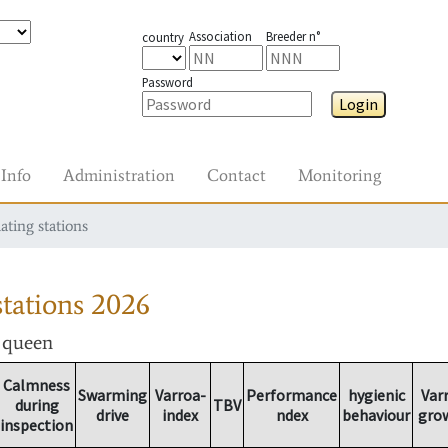
Association
Breeder n°
country
Password
Login
Info
Administration
Contact
Monitoring
ating stations
tations
2026
r queen
Calmness
Swarming
Varroa-
Performance
hygienic
Var
during
TBV
drive
index
ndex
behaviour
gro
inspection