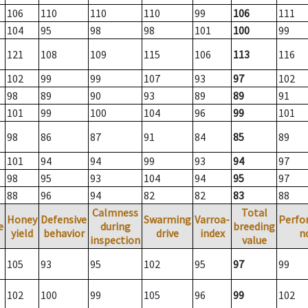
106
110
110
110
99
106
111
104
95
98
98
101
100
99
121
108
109
115
106
113
116
102
99
99
107
93
97
102
98
89
90
93
89
89
91
101
99
100
104
96
99
101
98
86
87
91
84
85
89
101
94
94
99
93
94
97
98
95
93
104
94
95
97
88
96
94
82
82
83
88
Calmness
Total
Honey
Defensive
Swarming
Varroa-
Perfo
e
during
breeding
yield
behavior
drive
index
n
inspection
value
105
93
95
102
95
97
99
102
100
99
105
96
99
102