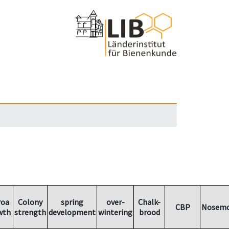
roa
Colony
spring
over-
Chalk-
CBP
Nosemo
wth
strength
development
wintering
brood