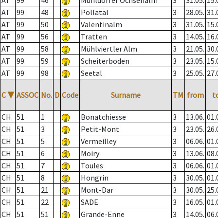
AT
99
46
Mühldorfer Ochsenalm
3
31.05.
15.
AT
99
48
Pöllatal
3
28.05.
31.
AT
99
50
Valentinalm
3
31.05.
15.
AT
99
56
Tratten
3
14.05.
16.
AT
99
58
Mühlviertler Alm
3
21.05.
30.
AT
99
59
Scheiterboden
3
23.05.
15.
AT
99
98
Seetal
3
25.05.
27.
C
▼
ASSOC
No.
D
Code
Surname
TM
from
t
CH
51
1
Bonatchiesse
3
13.06.
01.
CH
51
3
Petit-Mont
3
23.05.
26.
CH
51
5
Vermeilley
3
06.06.
01.
CH
51
6
Moiry
3
13.06.
08.
CH
51
7
Toules
3
06.06.
01.
CH
51
8
Hongrin
3
30.05.
01.
CH
51
21
Mont-Dar
3
30.05.
25.
CH
51
22
SADE
3
16.05.
01.
CH
51
51
Grande-Enne
3
14.05.
06.