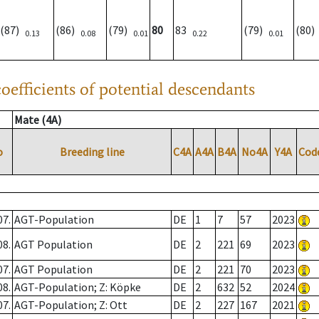
(87)
(86)
(79)
80
83
(79)
(80
0.13
0.08
0.01
0.22
0.01
oefficients of potential descendants
Mate (4A)
o
Breeding line
C4A
A4A
B4A
No4A
Y4A
Cod
07.
AGT-Population
DE
1
7
57
2023
08.
AGT Population
DE
2
221
69
2023
07.
AGT Population
DE
2
221
70
2023
08.
AGT-Population; Z: Köpke
DE
2
632
52
2024
07.
AGT-Population; Z: Ott
DE
2
227
167
2021