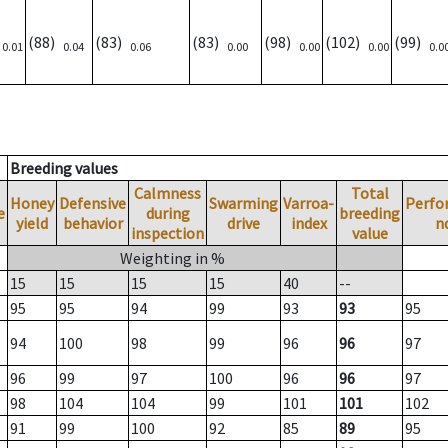
)
(88)
(83)
(83)
(98)
(102)
(99)
0.01
0.04
0.06
0.00
0.00
0.00
0.0
Breeding values
Calmness
Total
Honey
Defensive
Swarming
Varroa-
Perfo
e
during
breeding
yield
behavior
drive
index
n
inspection
value
Weighting in %
15
15
15
15
40
--
95
95
94
99
93
93
95
94
100
98
99
96
96
97
96
99
97
100
96
96
97
98
104
104
99
101
101
102
91
99
100
92
85
89
95