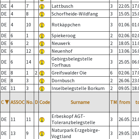
DE
4
7
Lattbusch
3
22.05.
17.
DE
4
8
Schorfheide-Wildfang
3
15.05.
15.
DE
4
10
Rotkäppchen
3
01.06.
01.
DE
6
1
Spiekeroog
2
02.06.
02.
DE
6
2
Neuwerk
2
18.05.
11.
DE
6
12
Neuenhof
3
13.06.
16.
Gebirgsbelegstelle
DE
6
14
3
25.05.
06.
Torfhaus
DE
8
1
2
Greifswalder Oie
6
02.06.
17.
DE
8
3
Dornbusch
2
26.06.
23.
DE
11
3
Inselbelegstelle Borkum
2
09.05.
18.
C
▼
ASSOC
No.
D
Code
Surname
TM
from
t
Erbeskopf AGT-
DE
11
11
3
26.05.
21.
Toleranzbelegstelle
Naturpark Erzgebirge-
DE
13
9
3
29.05.
10.
Vogtland