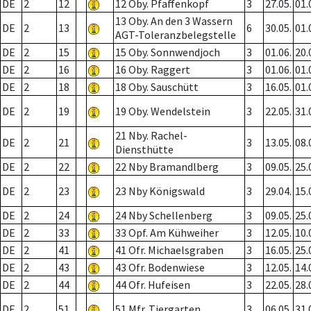
DE
2
12
12 Oby. Pfaffenkopf
3
27.05.
01.
13 Oby. An den 3 Wassern
DE
2
13
6
30.05.
01.
AGT-Toleranzbelegstelle
DE
2
15
15 Oby. Sonnwendjoch
3
01.06.
20.
DE
2
16
16 Oby. Raggert
3
01.06.
01.
DE
2
18
18 Oby. Sauschütt
3
16.05.
01.
DE
2
19
19 Oby. Wendelstein
3
22.05.
31.
21 Nby. Rachel-
DE
2
21
3
13.05.
08.
Diensthütte
DE
2
22
22 Nby Bramandlberg
3
09.05.
25.
DE
2
23
23 Nby Königswald
3
29.04.
15.
DE
2
24
24 Nby Schellenberg
3
09.05.
25.
DE
2
33
33 Opf. Am Kühweiher
3
12.05.
10.
DE
2
41
41 Ofr. Michaelsgraben
3
16.05.
25.
DE
2
43
43 Ofr. Bodenwiese
3
12.05.
14.
DE
2
44
44 Ofr. Hufeisen
3
22.05.
28.
DE
2
51
51 Mfr. Tiergarten
3
06.05.
31.