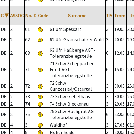
C
▼
ASSOC
No.
D
Code
Surname
TM
from
t
DE
2
61
61 Ufr. Spessart
3
19.05.
28.
DE
2
62
62 Ufr. Gramschatzer Wald
3
20.05.
29.
63 Ufr. Haßberge AGT-
DE
2
63
6
12.05.
14.
Toleranzbelegstelle
71 Schw. Scheppacher
DE
2
71
Forst AGT-
6
15.05.
24.
Toleranzbelegstelle
72 Schw.
DE
2
72
3
30.05.
25.
Gunzesried/Ostertal
DE
2
73
73 Schw. Giebelhaus
3
30.05.
25.
DE
2
74
74 Schw. Bleckenau
3
29.05.
17.
75 Schw. Hochgrat AGT-
DE
2
75
6
23.05.
01.
Toleranzbelegstelle
DE
4
3
Waldhof
3
27.05.
01.
DE
4
5
Hohenheide
3
20.05.
15.