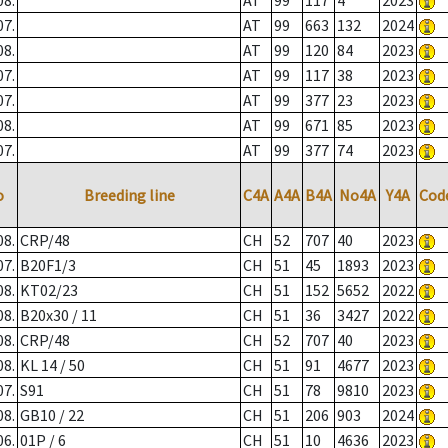
08.
AT
99
117
4
2023
07.
AT
99
663
132
2024
08.
AT
99
120
84
2023
07.
AT
99
117
38
2023
07.
AT
99
377
23
2023
08.
AT
99
671
85
2023
07.
AT
99
377
74
2023
o
Breeding line
C4A
A4A
B4A
No4A
Y4A
Cod
08.
CRP/48
CH
52
707
40
2023
07.
B20F1/3
CH
51
45
1893
2023
08.
KT02/23
CH
51
152
5652
2022
08.
B20x30 / 11
CH
51
36
3427
2022
08.
CRP/48
CH
52
707
40
2023
08.
KL 14 / 50
CH
51
91
4677
2023
07.
S91
CH
51
78
9810
2023
08.
GB10 / 22
CH
51
206
903
2024
06.
01P / 6
CH
51
10
4636
2023