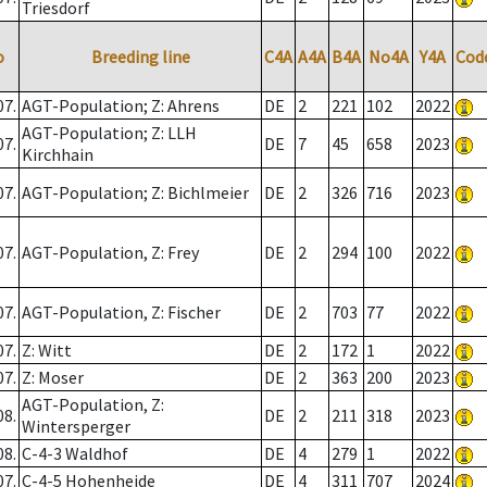
Triesdorf
o
Breeding line
C4A
A4A
B4A
No4A
Y4A
Cod
07.
AGT-Population; Z: Ahrens
DE
2
221
102
2022
AGT-Population; Z: LLH
07.
DE
7
45
658
2023
Kirchhain
07.
AGT-Population; Z: Bichlmeier
DE
2
326
716
2023
07.
AGT-Population, Z: Frey
DE
2
294
100
2022
07.
AGT-Population, Z: Fischer
DE
2
703
77
2022
07.
Z: Witt
DE
2
172
1
2022
07.
Z: Moser
DE
2
363
200
2023
AGT-Population, Z:
08.
DE
2
211
318
2023
Wintersperger
08.
C-4-3 Waldhof
DE
4
279
1
2022
07.
C-4-5 Hohenheide
DE
4
311
707
2024