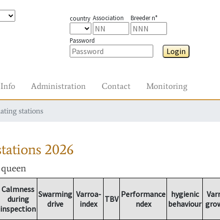
Association
Breeder n°
country
Password
Login
Info
Administration
Contact
Monitoring
ating stations
tations
2026
r queen
Calmness
Swarming
Varroa-
Performance
hygienic
Var
during
TBV
drive
index
ndex
behaviour
gro
inspection