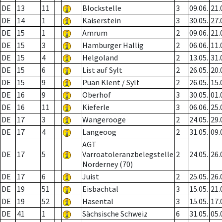
DE
13
11
Blockstelle
3
09.06.
21.
DE
14
1
Kaiserstein
3
30.05.
27.
DE
15
1
Amrum
2
09.06.
21.
DE
15
3
Hamburger Hallig
2
06.06.
11.
DE
15
4
Helgoland
2
13.05.
31.
DE
15
6
List auf Sylt
2
26.05.
20.
DE
15
9
Puan Klent / Sylt
2
26.05.
15.
DE
16
9
Oberhof
3
30.05.
01.
DE
16
11
Kieferle
3
06.06.
25.
DE
17
3
Wangerooge
2
24.05.
29.
DE
17
4
Langeoog
2
31.05.
09.
AGT
DE
17
5
Varroatoleranzbelegstelle
2
24.05.
26.
Norderney (70)
DE
17
6
Juist
2
25.05.
26.
DE
19
51
Eisbachtal
3
15.05.
21.
DE
19
52
Hasental
3
15.05.
17.
DE
41
1
Sächsische Schweiz
6
31.05.
05.