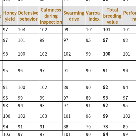
Calmness
Total
Honey
Defensive
Swarming
Varroa-
Perfo
e
during
breeding
yield
behavior
drive
index
n
inspection
value
97
104
102
99
101
101
101
97
101
99
97
95
97
98
98
100
102
102
99
100
101
95
96
97
91
90
91
94
91
100
102
89
90
92
94
96
99
99
97
89
93
97
98
94
93
97
91
92
95
100
102
103
101
96
99
102
94
91
91
88
70
78
89
103
97
97
101
90
94
99