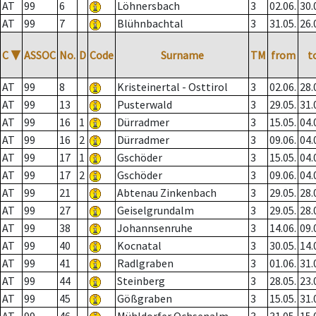
AT
99
6
Löhnersbach
3
02.06.
30.
AT
99
7
Blühnbachtal
3
31.05.
26.
C
▼
ASSOC
No.
D
Code
Surname
TM
from
t
AT
99
8
Kristeinertal - Osttirol
3
02.06.
28.
AT
99
13
Pusterwald
3
29.05.
31.
AT
99
16
1
Dürradmer
3
15.05.
04.
AT
99
16
2
Dürradmer
3
09.06.
04.
AT
99
17
1
Gschöder
3
15.05.
04.
AT
99
17
2
Gschöder
3
09.06.
04.
AT
99
21
Abtenau Zinkenbach
3
29.05.
28.
AT
99
27
Geiselgrundalm
3
29.05.
28.
AT
99
38
Johannsenruhe
3
14.06.
09.
AT
99
40
Kocnatal
3
30.05.
14.
AT
99
41
Radlgraben
3
01.06.
31.
AT
99
44
Steinberg
3
28.05.
23.
AT
99
45
Gößgraben
3
15.05.
31.