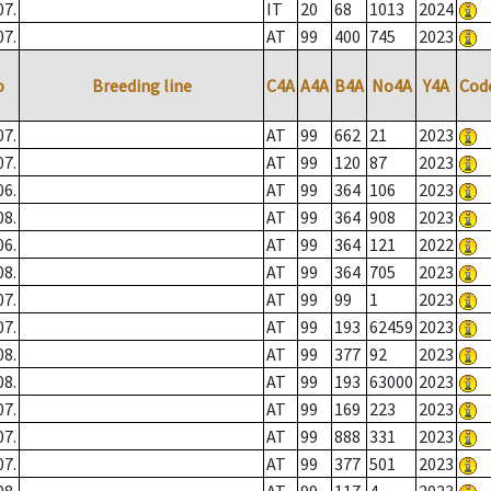
07.
IT
20
68
1013
2024
07.
AT
99
400
745
2023
o
Breeding line
C4A
A4A
B4A
No4A
Y4A
Cod
07.
AT
99
662
21
2023
07.
AT
99
120
87
2023
06.
AT
99
364
106
2023
08.
AT
99
364
908
2023
06.
AT
99
364
121
2022
08.
AT
99
364
705
2023
07.
AT
99
99
1
2023
07.
AT
99
193
62459
2023
08.
AT
99
377
92
2023
08.
AT
99
193
63000
2023
07.
AT
99
169
223
2023
07.
AT
99
888
331
2023
07.
AT
99
377
501
2023