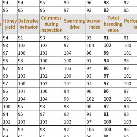
94
94
95
90
96
93
92
96
95
96
97
93
93
95
Calmness
Total
Honey
Defensive
Swarming
Varroa-
Perfo
e
during
breeding
yield
behavior
drive
index
n
inspection
value
94
91
93
92
93
91
91
98
102
102
97
104
102
100
97
100
103
104
96
99
101
96
98
100
100
91
94
98
97
98
99
103
94
96
99
98
103
102
100
93
97
101
97
100
103
101
94
97
100
96
101
100
94
96
96
97
99
104
104
98
102
102
101
100
95
93
93
90
92
94
94
95
97
93
91
91
93
101
103
103
102
97
100
103
95
99
98
92
106
100
95