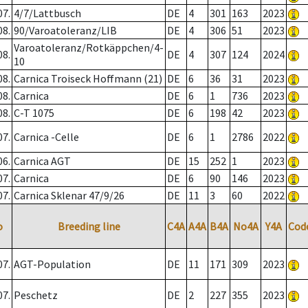
07.
4/7/Lattbusch
DE
4
301
163
2023
08.
90/Varoatoleranz/LIB
DE
4
306
51
2023
Varoatoleranz/Rotkäppchen/4-
08.
DE
4
307
124
2024
10
08.
Carnica Troiseck Hoffmann (21)
DE
6
36
31
2023
08.
Carnica
DE
6
1
736
2023
08.
C-T 1075
DE
6
198
42
2023
07.
Carnica -Celle
DE
6
1
2786
2022
06.
Carnica AGT
DE
15
252
1
2023
07.
Carnica
DE
6
90
146
2023
07.
Carnica Sklenar 47/9/26
DE
11
3
60
2022
o
Breeding line
C4A
A4A
B4A
No4A
Y4A
Cod
07.
AGT-Population
DE
11
171
309
2023
07.
Peschetz
DE
2
227
355
2023