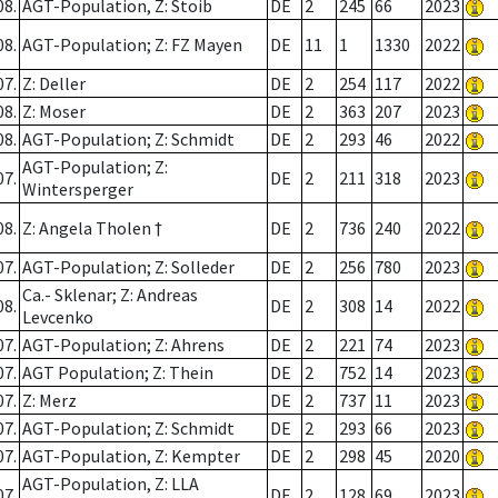
08.
AGT-Population, Z: Stoib
DE
2
245
66
2023
08.
AGT-Population; Z: FZ Mayen
DE
11
1
1330
2022
07.
Z: Deller
DE
2
254
117
2022
08.
Z: Moser
DE
2
363
207
2023
08.
AGT-Population; Z: Schmidt
DE
2
293
46
2022
AGT-Population; Z:
07.
DE
2
211
318
2023
Wintersperger
08.
Z: Angela Tholen †
DE
2
736
240
2022
07.
AGT-Population; Z: Solleder
DE
2
256
780
2023
Ca.- Sklenar; Z: Andreas
08.
DE
2
308
14
2022
Levcenko
07.
AGT-Population; Z: Ahrens
DE
2
221
74
2023
07.
AGT Population; Z: Thein
DE
2
752
14
2023
07.
Z: Merz
DE
2
737
11
2023
07.
AGT-Population; Z: Schmidt
DE
2
293
66
2023
07.
AGT-Population, Z: Kempter
DE
2
298
45
2020
AGT-Population, Z: LLA
07.
DE
2
128
69
2023