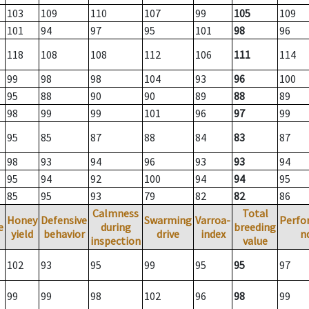
103
109
110
107
99
105
109
101
94
97
95
101
98
96
118
108
108
112
106
111
114
99
98
98
104
93
96
100
95
88
90
90
89
88
89
98
99
99
101
96
97
99
95
85
87
88
84
83
87
98
93
94
96
93
93
94
95
94
92
100
94
94
95
85
95
93
79
82
82
86
Calmness
Total
Honey
Defensive
Swarming
Varroa-
Perfo
e
during
breeding
yield
behavior
drive
index
n
inspection
value
102
93
95
99
95
95
97
99
99
98
102
96
98
99