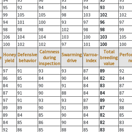
94
95
96
93
99
95
93
95
92
94
94
94
93
93
99
105
105
98
103
102
102
94
101
100
93
97
96
97
98
98
98
102
98
98
99
106
104
104
103
100
103
105
100
102
102
97
101
100
100
Calmness
Total
Honey
Defensive
Swarming
Varroa-
Perfo
e
during
breeding
yield
behavior
drive
index
n
inspection
value
97
91
93
93
87
89
92
86
85
84
90
84
82
84
84
91
90
91
84
83
87
87
91
90
88
84
84
87
97
91
93
93
87
89
92
89
89
90
91
89
87
88
89
84
85
90
84
82
85
84
85
86
90
84
82
83
92
86
85
88
85
83
86