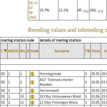
DE-4-
87-
25.7%
21.1%
85
(86)
0.22
0.13
28-
1982
Breeding values and inbreeding c
mating station code
details of mating station
C
▼
ASSOC
No.
D
Code
Surname
TM
from
t
DE
1
1
Hornisgrinde
3
25.05.
20.
AGT Toleranz Hoher
DE
1
2
3
16.05.
01.
Randen
DE
1
3
Herrenwald
3
25.05.
20.
DE
2
10
10 Oby. Unterwieser Wald
3
01.06.
15.
DE
2
11
11 Oby. Freisinger Moos
3
15.05.
31.