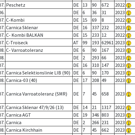
07.
Peschetz
DE
13
90
672
2022
06.
DE
6
36
31
2023
07.
C-Kombi
DE
15
69
8
2022
07.
Carnica Sklenar
DE
16
337
232
2023
07.
C- Kombi BALKAN
DE
15
233
12
2022
07.
C-Troiseck
AT
99
193
62961
2023
08.
C- Varroatoleranz
DE
6
90
167
2023
08.
DE
2
293
66
2023
07.
DE
16
310
147
2023
07.
Carnica Selektionslinie LIB (90)
DE
6
90
170
2023
08.
Carnica-03 (40)
DE
17
208
49
2023
07.
Carnica Varroatoleranz (SMR)
DE
7
45
658
2023
07.
Carnica Sklenar 47/9/26 (13)
DE
14
21
1317
2022
07.
Carnica AGT
DE
19
346
803
2023
07.
Carnica
DE
2
266
231
2023
08.
Carnica Kirchhain
DE
7
45
662
2023