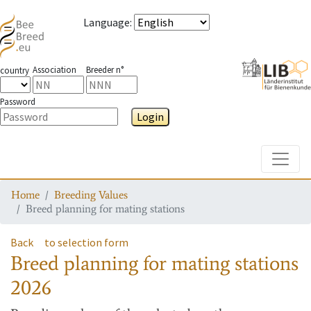
Language
:
Association
Breeder n°
country
Password
Login
Toggle
Home
Breeding Values
Breed planning for mating stations
Back
to selection form
Breed planning for mating stations
2026