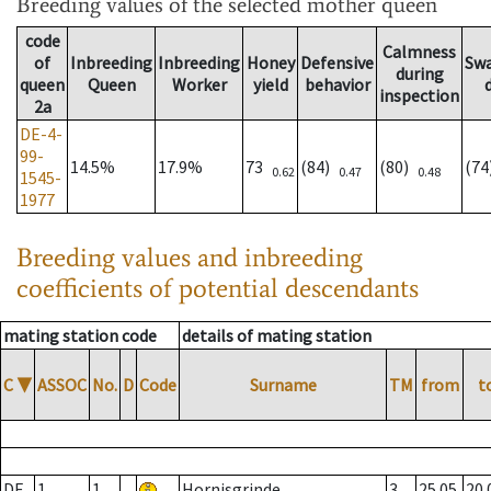
Breeding values
of the selected mother queen
code
Calmness
of
Inbreeding
Inbreeding
Honey
Defensive
Sw
during
queen
Queen
Worker
yield
behavior
inspection
2a
DE-4-
99-
14.5%
17.9%
73
(84)
(80)
(7
0.62
0.47
0.48
1545-
1977
Breeding values and inbreeding
coefficients of potential descendants
mating station code
details of mating station
C
▼
ASSOC
No.
D
Code
Surname
TM
from
t
DE
1
1
Hornisgrinde
3
25.05.
20.