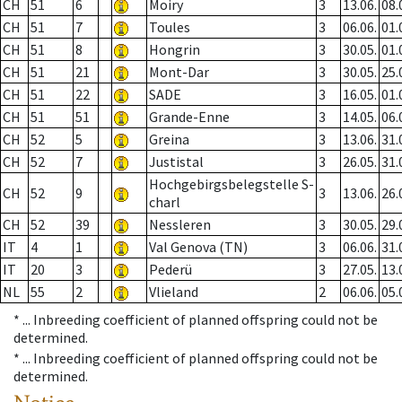
CH
51
6
Moiry
3
13.06.
08.
CH
51
7
Toules
3
06.06.
01.
CH
51
8
Hongrin
3
30.05.
01.
CH
51
21
Mont-Dar
3
30.05.
25.
CH
51
22
SADE
3
16.05.
01.
CH
51
51
Grande-Enne
3
14.05.
06.
CH
52
5
Greina
3
13.06.
31.
CH
52
7
Justistal
3
26.05.
31.
Hochgebirgsbelegstelle S-
CH
52
9
3
13.06.
26.
charl
CH
52
39
Nessleren
3
30.05.
29.
IT
4
1
Val Genova (TN)
3
06.06.
31.
IT
20
3
Pederü
3
27.05.
13.
NL
55
2
Vlieland
2
06.06.
05.
* ...
Inbreeding coefficient of planned offspring could not be
determined.
* ...
Inbreeding coefficient of planned offspring could not be
determined.