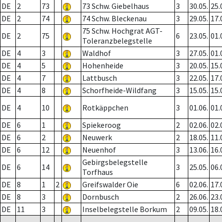
DE
2
73
73 Schw. Giebelhaus
3
30.05.
25.
DE
2
74
74 Schw. Bleckenau
3
29.05.
17.
75 Schw. Hochgrat AGT-
DE
2
75
6
23.05.
01.
Toleranzbelegstelle
DE
4
3
Waldhof
3
27.05.
01.
DE
4
5
Hohenheide
3
20.05.
15.
DE
4
7
Lattbusch
3
22.05.
17.
DE
4
8
Schorfheide-Wildfang
3
15.05.
15.
DE
4
10
Rotkäppchen
3
01.06.
01.
DE
6
1
Spiekeroog
2
02.06.
02.
DE
6
2
Neuwerk
2
18.05.
11.
DE
6
12
Neuenhof
3
13.06.
16.
Gebirgsbelegstelle
DE
6
14
3
25.05.
06.
Torfhaus
DE
8
1
2
Greifswalder Oie
6
02.06.
17.
DE
8
3
Dornbusch
2
26.06.
23.
DE
11
3
Inselbelegstelle Borkum
2
09.05.
18.