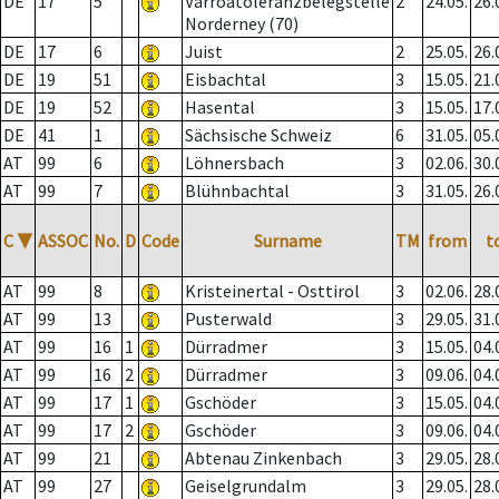
DE
17
5
Varroatoleranzbelegstelle
2
24.05.
26.
Norderney (70)
DE
17
6
Juist
2
25.05.
26.
DE
19
51
Eisbachtal
3
15.05.
21.
DE
19
52
Hasental
3
15.05.
17.
DE
41
1
Sächsische Schweiz
6
31.05.
05.
AT
99
6
Löhnersbach
3
02.06.
30.
AT
99
7
Blühnbachtal
3
31.05.
26.
C
▼
ASSOC
No.
D
Code
Surname
TM
from
t
AT
99
8
Kristeinertal - Osttirol
3
02.06.
28.
AT
99
13
Pusterwald
3
29.05.
31.
AT
99
16
1
Dürradmer
3
15.05.
04.
AT
99
16
2
Dürradmer
3
09.06.
04.
AT
99
17
1
Gschöder
3
15.05.
04.
AT
99
17
2
Gschöder
3
09.06.
04.
AT
99
21
Abtenau Zinkenbach
3
29.05.
28.
AT
99
27
Geiselgrundalm
3
29.05.
28.