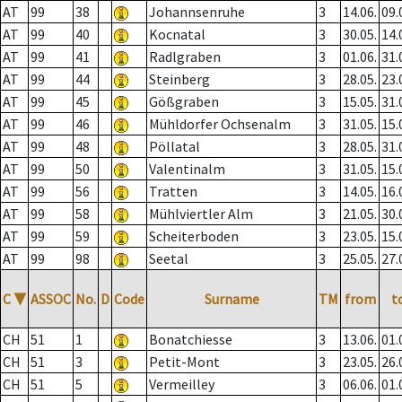
AT
99
38
Johannsenruhe
3
14.06.
09.
AT
99
40
Kocnatal
3
30.05.
14.
AT
99
41
Radlgraben
3
01.06.
31.
AT
99
44
Steinberg
3
28.05.
23.
AT
99
45
Gößgraben
3
15.05.
31.
AT
99
46
Mühldorfer Ochsenalm
3
31.05.
15.
AT
99
48
Pöllatal
3
28.05.
31.
AT
99
50
Valentinalm
3
31.05.
15.
AT
99
56
Tratten
3
14.05.
16.
AT
99
58
Mühlviertler Alm
3
21.05.
30.
AT
99
59
Scheiterboden
3
23.05.
15.
AT
99
98
Seetal
3
25.05.
27.
C
▼
ASSOC
No.
D
Code
Surname
TM
from
t
CH
51
1
Bonatchiesse
3
13.06.
01.
CH
51
3
Petit-Mont
3
23.05.
26.
CH
51
5
Vermeilley
3
06.06.
01.