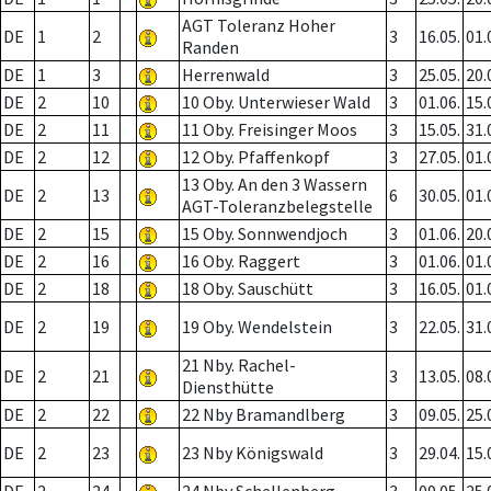
AGT Toleranz Hoher
DE
1
2
3
16.05.
01.
Randen
DE
1
3
Herrenwald
3
25.05.
20.
DE
2
10
10 Oby. Unterwieser Wald
3
01.06.
15.
DE
2
11
11 Oby. Freisinger Moos
3
15.05.
31.
DE
2
12
12 Oby. Pfaffenkopf
3
27.05.
01.
13 Oby. An den 3 Wassern
DE
2
13
6
30.05.
01.
AGT-Toleranzbelegstelle
DE
2
15
15 Oby. Sonnwendjoch
3
01.06.
20.
DE
2
16
16 Oby. Raggert
3
01.06.
01.
DE
2
18
18 Oby. Sauschütt
3
16.05.
01.
DE
2
19
19 Oby. Wendelstein
3
22.05.
31.
21 Nby. Rachel-
DE
2
21
3
13.05.
08.
Diensthütte
DE
2
22
22 Nby Bramandlberg
3
09.05.
25.
DE
2
23
23 Nby Königswald
3
29.04.
15.