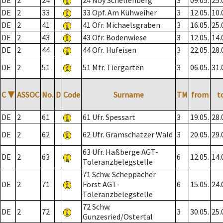
DE
2
24
24 Nby Schellenberg
3
09.05.
25.
DE
2
33
33 Opf. Am Kühweiher
3
12.05.
10.
DE
2
41
41 Ofr. Michaelsgraben
3
16.05.
25.
DE
2
43
43 Ofr. Bodenwiese
3
12.05.
14.
DE
2
44
44 Ofr. Hufeisen
3
22.05.
28.
DE
2
51
51 Mfr. Tiergarten
3
06.05.
31.
C
▼
ASSOC
No.
D
Code
Surname
TM
from
t
DE
2
61
61 Ufr. Spessart
3
19.05.
28.
DE
2
62
62 Ufr. Gramschatzer Wald
3
20.05.
29.
63 Ufr. Haßberge AGT-
DE
2
63
6
12.05.
14.
Toleranzbelegstelle
71 Schw. Scheppacher
DE
2
71
Forst AGT-
6
15.05.
24.
Toleranzbelegstelle
72 Schw.
DE
2
72
3
30.05.
25.
Gunzesried/Ostertal