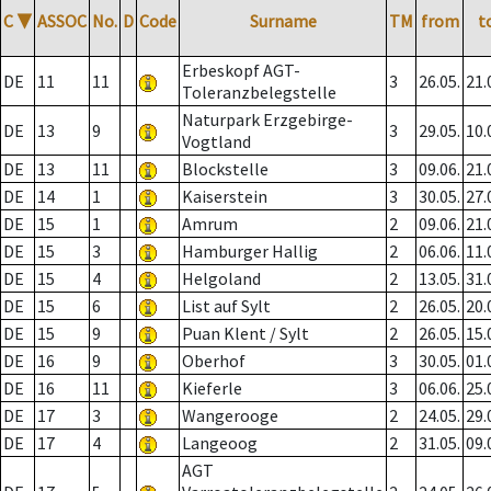
C
▼
ASSOC
No.
D
Code
Surname
TM
from
t
Erbeskopf AGT-
DE
11
11
3
26.05.
21.
Toleranzbelegstelle
Naturpark Erzgebirge-
DE
13
9
3
29.05.
10.
Vogtland
DE
13
11
Blockstelle
3
09.06.
21.
DE
14
1
Kaiserstein
3
30.05.
27.
DE
15
1
Amrum
2
09.06.
21.
DE
15
3
Hamburger Hallig
2
06.06.
11.
DE
15
4
Helgoland
2
13.05.
31.
DE
15
6
List auf Sylt
2
26.05.
20.
DE
15
9
Puan Klent / Sylt
2
26.05.
15.
DE
16
9
Oberhof
3
30.05.
01.
DE
16
11
Kieferle
3
06.06.
25.
DE
17
3
Wangerooge
2
24.05.
29.
DE
17
4
Langeoog
2
31.05.
09.
AGT