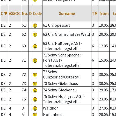
C
▼
ASSOC
No.
D
Code
Surname
TM
from
t
DE
2
61
61 Ufr. Spessart
3
19.05.
28.
DE
2
62
62 Ufr. Gramschatzer Wald
3
20.05.
29.
63 Ufr. Haßberge AGT-
DE
2
63
6
12.05.
14.
Toleranzbelegstelle
71 Schw. Scheppacher
DE
2
71
Forst AGT-
6
15.05.
24.
Toleranzbelegstelle
72 Schw.
DE
2
72
3
30.05.
25.
Gunzesried/Ostertal
DE
2
73
73 Schw. Giebelhaus
3
30.05.
25.
DE
2
74
74 Schw. Bleckenau
3
29.05.
17.
75 Schw. Hochgrat AGT-
DE
2
75
6
23.05.
01.
Toleranzbelegstelle
DE
4
3
Waldhof
3
27.05.
01.
DE
4
5
Hohenheide
3
20.05.
15.