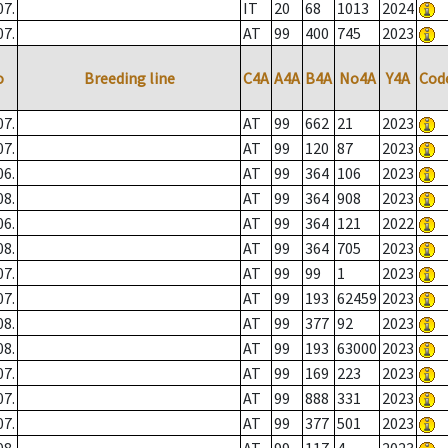
07.
IT
20
68
1013
2024
07.
AT
99
400
745
2023
o
Breeding line
C4A
A4A
B4A
No4A
Y4A
Cod
07.
AT
99
662
21
2023
07.
AT
99
120
87
2023
06.
AT
99
364
106
2023
08.
AT
99
364
908
2023
06.
AT
99
364
121
2022
08.
AT
99
364
705
2023
07.
AT
99
99
1
2023
07.
AT
99
193
62459
2023
08.
AT
99
377
92
2023
08.
AT
99
193
63000
2023
07.
AT
99
169
223
2023
07.
AT
99
888
331
2023
07.
AT
99
377
501
2023