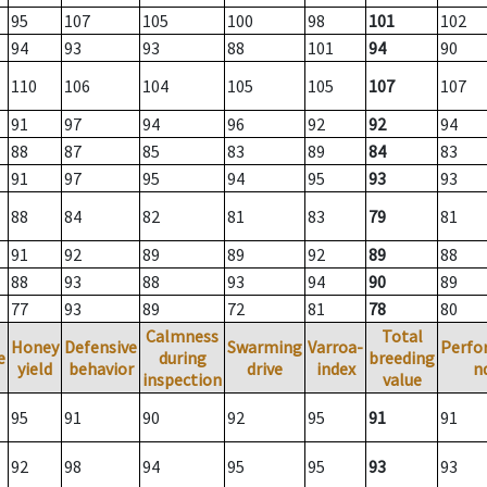
95
107
105
100
98
101
102
94
93
93
88
101
94
90
110
106
104
105
105
107
107
91
97
94
96
92
92
94
88
87
85
83
89
84
83
91
97
95
94
95
93
93
88
84
82
81
83
79
81
91
92
89
89
92
89
88
88
93
88
93
94
90
89
77
93
89
72
81
78
80
Calmness
Total
Honey
Defensive
Swarming
Varroa-
Perfo
e
during
breeding
yield
behavior
drive
index
n
inspection
value
95
91
90
92
95
91
91
92
98
94
95
95
93
93