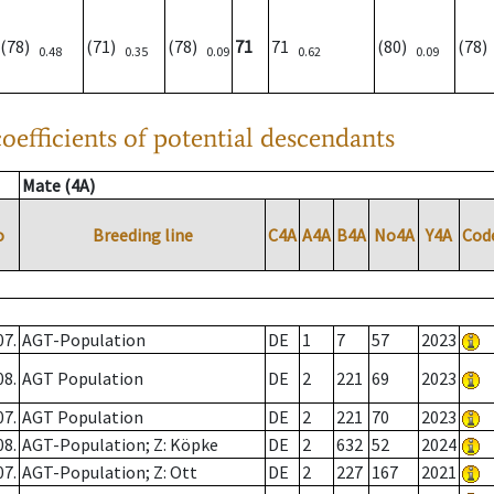
(78)
(71)
(78)
71
71
(80)
(78
0.48
0.35
0.09
0.62
0.09
oefficients of potential descendants
Mate (4A)
o
Breeding line
C4A
A4A
B4A
No4A
Y4A
Cod
07.
AGT-Population
DE
1
7
57
2023
08.
AGT Population
DE
2
221
69
2023
07.
AGT Population
DE
2
221
70
2023
08.
AGT-Population; Z: Köpke
DE
2
632
52
2024
07.
AGT-Population; Z: Ott
DE
2
227
167
2021