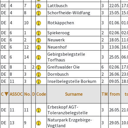
DE
4
7
Lattbusch
3
22.05.
17.
DE
4
8
Schorfheide-Wildfang
3
15.05.
15.
DE
4
10
Rotkäppchen
3
01.06.
01.
DE
6
1
Spiekeroog
2
02.06.
02.
DE
6
2
Neuwerk
2
18.05.
11.
DE
6
12
Neuenhof
3
13.06.
16.
Gebirgsbelegstelle
DE
6
14
3
25.05.
06.
Torfhaus
DE
8
1
2
Greifswalder Oie
6
02.06.
17.
DE
8
3
Dornbusch
2
26.06.
23.
DE
11
3
Inselbelegstelle Borkum
2
09.05.
18.
C
▼
ASSOC
No.
D
Code
Surname
TM
from
t
Erbeskopf AGT-
DE
11
11
3
26.05.
21.
Toleranzbelegstelle
Naturpark Erzgebirge-
DE
13
9
3
29.05.
10.
Vogtland