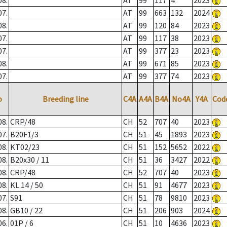
08.
AT
99
117
4
2023
07.
AT
99
663
132
2024
08.
AT
99
120
84
2023
07.
AT
99
117
38
2023
07.
AT
99
377
23
2023
08.
AT
99
671
85
2023
07.
AT
99
377
74
2023
o
Breeding line
C4A
A4A
B4A
No4A
Y4A
Cod
08.
CRP/48
CH
52
707
40
2023
07.
B20F1/3
CH
51
45
1893
2023
08.
KT02/23
CH
51
152
5652
2022
08.
B20x30 / 11
CH
51
36
3427
2022
08.
CRP/48
CH
52
707
40
2023
08.
KL 14 / 50
CH
51
91
4677
2023
07.
S91
CH
51
78
9810
2023
08.
GB10 / 22
CH
51
206
903
2024
06.
01P / 6
CH
51
10
4636
2023