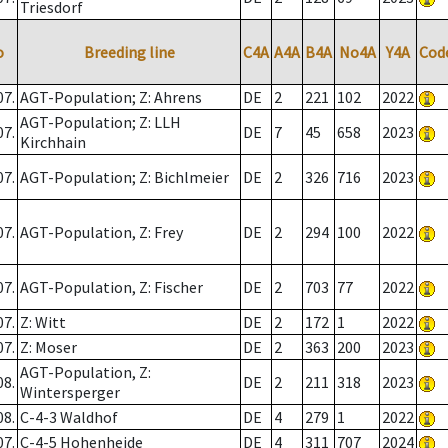
Triesdorf
o
Breeding line
C4A
A4A
B4A
No4A
Y4A
Cod
07.
AGT-Population; Z: Ahrens
DE
2
221
102
2022
AGT-Population; Z: LLH
07.
DE
7
45
658
2023
Kirchhain
07.
AGT-Population; Z: Bichlmeier
DE
2
326
716
2023
07.
AGT-Population, Z: Frey
DE
2
294
100
2022
07.
AGT-Population, Z: Fischer
DE
2
703
77
2022
07.
Z: Witt
DE
2
172
1
2022
07.
Z: Moser
DE
2
363
200
2023
AGT-Population, Z:
08.
DE
2
211
318
2023
Wintersperger
08.
C-4-3 Waldhof
DE
4
279
1
2022
07.
C-4-5 Hohenheide
DE
4
311
707
2024