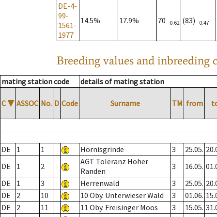
DE-4-
99-
14.5%
17.9%
70
(83)
0.62
0.47
1561-
1977
Breeding values and inbreeding c
mating station code
details of mating station
C
▼
ASSOC
No.
D
Code
Surname
TM
from
t
DE
1
1
Hornisgrinde
3
25.05.
20.
AGT Toleranz Hoher
DE
1
2
3
16.05.
01.
Randen
DE
1
3
Herrenwald
3
25.05.
20.
DE
2
10
10 Oby. Unterwieser Wald
3
01.06.
15.
DE
2
11
11 Oby. Freisinger Moos
3
15.05.
31.