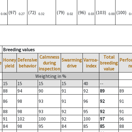
)
(97)
(72)
(79)
(96)
(103)
(100)
0.06
0.27
0.32
0.02
0.03
0.00
0.
Breeding values
Calmness
Total
Honey
Defensive
Swarming
Varroa-
Perfo
e
during
breeding
yield
behavior
drive
index
n
inspection
value
Weighting in %
15
15
15
15
40
--
88
94
90
91
92
89
89
86
98
93
91
96
92
91
88
98
93
92
95
92
91
91
102
100
92
100
97
96
84
98
95
84
85
85
88