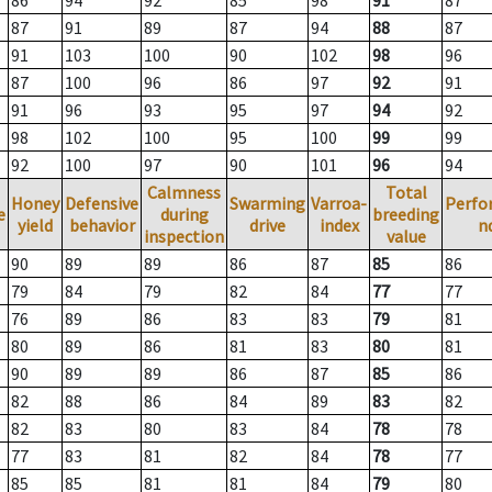
86
94
92
85
98
91
87
87
91
89
87
94
88
87
91
103
100
90
102
98
96
87
100
96
86
97
92
91
91
96
93
95
97
94
92
98
102
100
95
100
99
99
92
100
97
90
101
96
94
Calmness
Total
Honey
Defensive
Swarming
Varroa-
Perfo
e
during
breeding
yield
behavior
drive
index
n
inspection
value
90
89
89
86
87
85
86
79
84
79
82
84
77
77
76
89
86
83
83
79
81
80
89
86
81
83
80
81
90
89
89
86
87
85
86
82
88
86
84
89
83
82
82
83
80
83
84
78
78
77
83
81
82
84
78
77
85
85
81
81
84
79
80