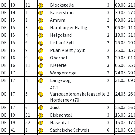
DE
13
11
Blockstelle
3
09.06.
21.
DE
14
1
Kaiserstein
3
30.05.
27.
DE
15
1
Amrum
2
09.06.
21.
DE
15
3
Hamburger Hallig
2
06.06.
11.
DE
15
4
Helgoland
2
13.05.
31.
DE
15
6
List auf Sylt
2
26.05.
20.
DE
15
9
Puan Klent / Sylt
2
26.05.
15.
DE
16
9
Oberhof
3
30.05.
01.
DE
16
11
Kieferle
3
06.06.
25.
DE
17
3
Wangerooge
2
24.05.
29.
DE
17
4
Langeoog
2
31.05.
09.
AGT
DE
17
5
Varroatoleranzbelegstelle
2
24.05.
26.
Norderney (70)
DE
17
6
Juist
2
25.05.
26.
DE
19
51
Eisbachtal
3
15.05.
21.
DE
19
52
Hasental
3
15.05.
17.
DE
41
1
Sächsische Schweiz
6
31.05.
05.