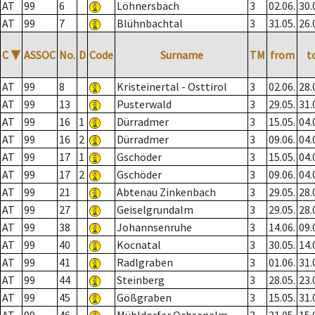
AT
99
6
Löhnersbach
3
02.06.
30.
AT
99
7
Blühnbachtal
3
31.05.
26.
C
▼
ASSOC
No.
D
Code
Surname
TM
from
t
AT
99
8
Kristeinertal - Osttirol
3
02.06.
28.
AT
99
13
Pusterwald
3
29.05.
31.
AT
99
16
1
Dürradmer
3
15.05.
04.
AT
99
16
2
Dürradmer
3
09.06.
04.
AT
99
17
1
Gschöder
3
15.05.
04.
AT
99
17
2
Gschöder
3
09.06.
04.
AT
99
21
Abtenau Zinkenbach
3
29.05.
28.
AT
99
27
Geiselgrundalm
3
29.05.
28.
AT
99
38
Johannsenruhe
3
14.06.
09.
AT
99
40
Kocnatal
3
30.05.
14.
AT
99
41
Radlgraben
3
01.06.
31.
AT
99
44
Steinberg
3
28.05.
23.
AT
99
45
Gößgraben
3
15.05.
31.