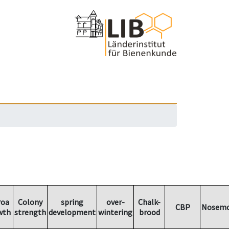
roa
Colony
spring
over-
Chalk-
CBP
Nosemo
wth
strength
development
wintering
brood