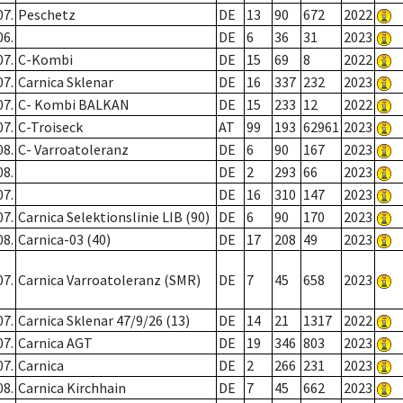
07.
Peschetz
DE
13
90
672
2022
06.
DE
6
36
31
2023
07.
C-Kombi
DE
15
69
8
2022
07.
Carnica Sklenar
DE
16
337
232
2023
07.
C- Kombi BALKAN
DE
15
233
12
2022
07.
C-Troiseck
AT
99
193
62961
2023
08.
C- Varroatoleranz
DE
6
90
167
2023
08.
DE
2
293
66
2023
07.
DE
16
310
147
2023
07.
Carnica Selektionslinie LIB (90)
DE
6
90
170
2023
08.
Carnica-03 (40)
DE
17
208
49
2023
07.
Carnica Varroatoleranz (SMR)
DE
7
45
658
2023
07.
Carnica Sklenar 47/9/26 (13)
DE
14
21
1317
2022
07.
Carnica AGT
DE
19
346
803
2023
07.
Carnica
DE
2
266
231
2023
08.
Carnica Kirchhain
DE
7
45
662
2023