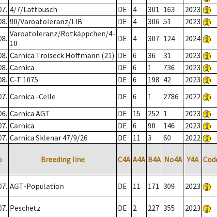
07.
4/7/Lattbusch
DE
4
301
163
2023
08.
90/Varoatoleranz/LIB
DE
4
306
51
2023
Varoatoleranz/Rotkäppchen/4-
08.
DE
4
307
124
2024
10
08.
Carnica Troiseck Hoffmann (21)
DE
6
36
31
2023
08.
Carnica
DE
6
1
736
2023
08.
C-T 1075
DE
6
198
42
2023
07.
Carnica -Celle
DE
6
1
2786
2022
06.
Carnica AGT
DE
15
252
1
2023
07.
Carnica
DE
6
90
146
2023
07.
Carnica Sklenar 47/9/26
DE
11
3
60
2022
o
Breeding line
C4A
A4A
B4A
No4A
Y4A
Cod
07.
AGT-Population
DE
11
171
309
2023
07.
Peschetz
DE
2
227
355
2023