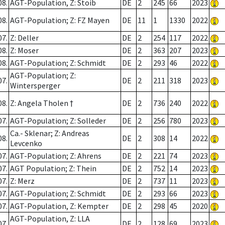
08.
AGT-Population, Z: Stoib
DE
2
245
66
2023
08.
AGT-Population; Z: FZ Mayen
DE
11
1
1330
2022
07.
Z: Deller
DE
2
254
117
2022
08.
Z: Moser
DE
2
363
207
2023
08.
AGT-Population; Z: Schmidt
DE
2
293
46
2022
AGT-Population; Z:
07.
DE
2
211
318
2023
Wintersperger
08.
Z: Angela Tholen †
DE
2
736
240
2022
07.
AGT-Population; Z: Solleder
DE
2
256
780
2023
Ca.- Sklenar; Z: Andreas
08.
DE
2
308
14
2022
Levcenko
07.
AGT-Population; Z: Ahrens
DE
2
221
74
2023
07.
AGT Population; Z: Thein
DE
2
752
14
2023
07.
Z: Merz
DE
2
737
11
2023
07.
AGT-Population; Z: Schmidt
DE
2
293
66
2023
07.
AGT-Population, Z: Kempter
DE
2
298
45
2020
AGT-Population, Z: LLA
07.
DE
2
128
69
2023