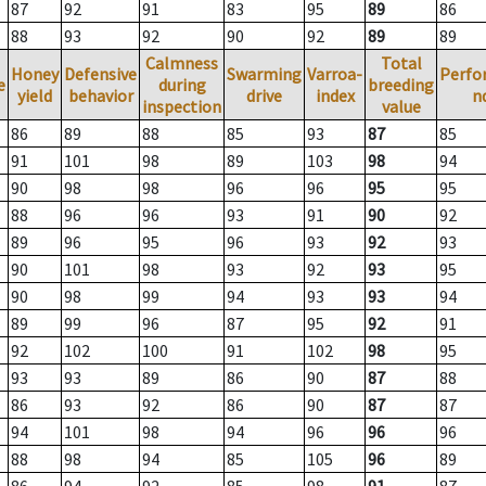
87
92
91
83
95
89
86
88
93
92
90
92
89
89
Calmness
Total
Honey
Defensive
Swarming
Varroa-
Perfo
e
during
breeding
yield
behavior
drive
index
n
inspection
value
86
89
88
85
93
87
85
91
101
98
89
103
98
94
90
98
98
96
96
95
95
88
96
96
93
91
90
92
89
96
95
96
93
92
93
90
101
98
93
92
93
95
90
98
99
94
93
93
94
89
99
96
87
95
92
91
92
102
100
91
102
98
95
93
93
89
86
90
87
88
86
93
92
86
90
87
87
94
101
98
94
96
96
96
88
98
94
85
105
96
89