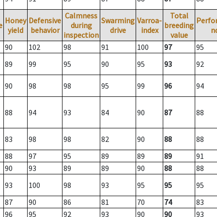
Calmness
Total
Honey
Defensive
Swarming
Varroa-
Perfo
e
during
breeding
yield
behavior
drive
index
n
inspection
value
90
102
98
91
100
97
95
89
99
95
90
95
93
92
90
98
98
95
99
96
94
88
94
93
84
90
87
88
83
98
98
82
90
88
88
88
97
95
89
89
89
91
90
93
89
89
90
88
88
93
100
98
93
95
95
95
87
90
86
81
70
74
83
96
95
92
93
90
90
93