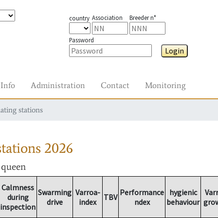
Association
Breeder n°
country
Password
Login
Info
Administration
Contact
Monitoring
ating stations
tations
2026
r queen
Calmness
Swarming
Varroa-
Performance
hygienic
Var
during
TBV
drive
index
ndex
behaviour
gro
inspection