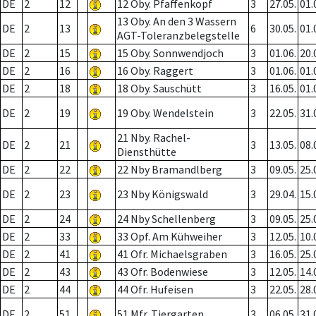
DE
2
12
12 Oby. Pfaffenkopf
3
27.05.
01.
13 Oby. An den 3 Wassern
DE
2
13
6
30.05.
01.
AGT-Toleranzbelegstelle
DE
2
15
15 Oby. Sonnwendjoch
3
01.06.
20.
DE
2
16
16 Oby. Raggert
3
01.06.
01.
DE
2
18
18 Oby. Sauschütt
3
16.05.
01.
DE
2
19
19 Oby. Wendelstein
3
22.05.
31.
21 Nby. Rachel-
DE
2
21
3
13.05.
08.
Diensthütte
DE
2
22
22 Nby Bramandlberg
3
09.05.
25.
DE
2
23
23 Nby Königswald
3
29.04.
15.
DE
2
24
24 Nby Schellenberg
3
09.05.
25.
DE
2
33
33 Opf. Am Kühweiher
3
12.05.
10.
DE
2
41
41 Ofr. Michaelsgraben
3
16.05.
25.
DE
2
43
43 Ofr. Bodenwiese
3
12.05.
14.
DE
2
44
44 Ofr. Hufeisen
3
22.05.
28.
DE
2
51
51 Mfr. Tiergarten
3
06.05.
31.