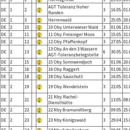
AGT Toleranz Hoher
DE
1
2
3
16.05.
01.
Randen
DE
1
3
Herrenwald
3
25.05.
20.
DE
2
10
10 Oby. Unterwieser Wald
3
01.06.
15.
DE
2
11
11 Oby. Freisinger Moos
3
15.05.
31.
DE
2
12
12 Oby. Pfaffenkopf
3
27.05.
01.
13 Oby. An den 3 Wassern
DE
2
13
6
30.05.
01.
AGT-Toleranzbelegstelle
DE
2
15
15 Oby. Sonnwendjoch
3
01.06.
20.
DE
2
16
16 Oby. Raggert
3
01.06.
01.
DE
2
18
18 Oby. Sauschütt
3
16.05.
01.
DE
2
19
19 Oby. Wendelstein
3
22.05.
31.
21 Nby. Rachel-
DE
2
21
3
13.05.
08.
Diensthütte
DE
2
22
22 Nby Bramandlberg
3
09.05.
25.
DE
2
23
23 Nby Königswald
3
29.04.
15.