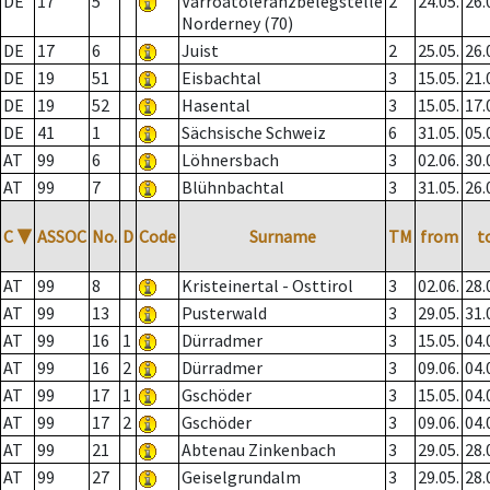
DE
17
5
Varroatoleranzbelegstelle
2
24.05.
26.
Norderney (70)
DE
17
6
Juist
2
25.05.
26.
DE
19
51
Eisbachtal
3
15.05.
21.
DE
19
52
Hasental
3
15.05.
17.
DE
41
1
Sächsische Schweiz
6
31.05.
05.
AT
99
6
Löhnersbach
3
02.06.
30.
AT
99
7
Blühnbachtal
3
31.05.
26.
C
▼
ASSOC
No.
D
Code
Surname
TM
from
t
AT
99
8
Kristeinertal - Osttirol
3
02.06.
28.
AT
99
13
Pusterwald
3
29.05.
31.
AT
99
16
1
Dürradmer
3
15.05.
04.
AT
99
16
2
Dürradmer
3
09.06.
04.
AT
99
17
1
Gschöder
3
15.05.
04.
AT
99
17
2
Gschöder
3
09.06.
04.
AT
99
21
Abtenau Zinkenbach
3
29.05.
28.
AT
99
27
Geiselgrundalm
3
29.05.
28.