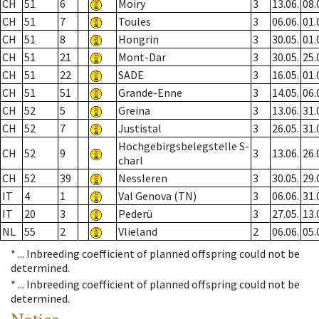
CH
51
6
Moiry
3
13.06.
08.
CH
51
7
Toules
3
06.06.
01.
CH
51
8
Hongrin
3
30.05.
01.
CH
51
21
Mont-Dar
3
30.05.
25.
CH
51
22
SADE
3
16.05.
01.
CH
51
51
Grande-Enne
3
14.05.
06.
CH
52
5
Greina
3
13.06.
31.
CH
52
7
Justistal
3
26.05.
31.
Hochgebirgsbelegstelle S-
CH
52
9
3
13.06.
26.
charl
CH
52
39
Nessleren
3
30.05.
29.
IT
4
1
Val Genova (TN)
3
06.06.
31.
IT
20
3
Pederü
3
27.05.
13.
NL
55
2
Vlieland
2
06.06.
05.
* ...
Inbreeding coefficient of planned offspring could not be
determined.
* ...
Inbreeding coefficient of planned offspring could not be
determined.