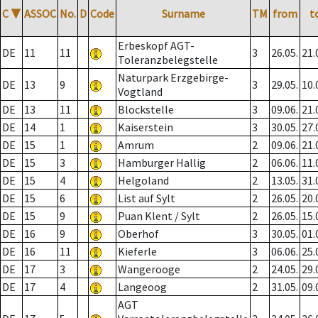
C
▼
ASSOC
No.
D
Code
Surname
TM
from
t
Erbeskopf AGT-
DE
11
11
3
26.05.
21.
Toleranzbelegstelle
Naturpark Erzgebirge-
DE
13
9
3
29.05.
10.
Vogtland
DE
13
11
Blockstelle
3
09.06.
21.
DE
14
1
Kaiserstein
3
30.05.
27.
DE
15
1
Amrum
2
09.06.
21.
DE
15
3
Hamburger Hallig
2
06.06.
11.
DE
15
4
Helgoland
2
13.05.
31.
DE
15
6
List auf Sylt
2
26.05.
20.
DE
15
9
Puan Klent / Sylt
2
26.05.
15.
DE
16
9
Oberhof
3
30.05.
01.
DE
16
11
Kieferle
3
06.06.
25.
DE
17
3
Wangerooge
2
24.05.
29.
DE
17
4
Langeoog
2
31.05.
09.
AGT