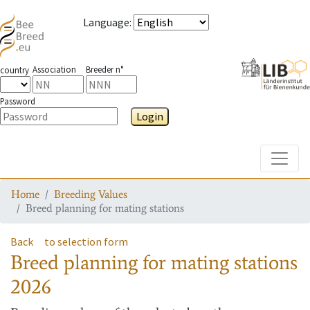
Language
:
Association
Breeder n°
country
Password
Login
Toggle
Home
Breeding Values
Breed planning for mating stations
Back
to selection form
Breed planning for mating stations
2026