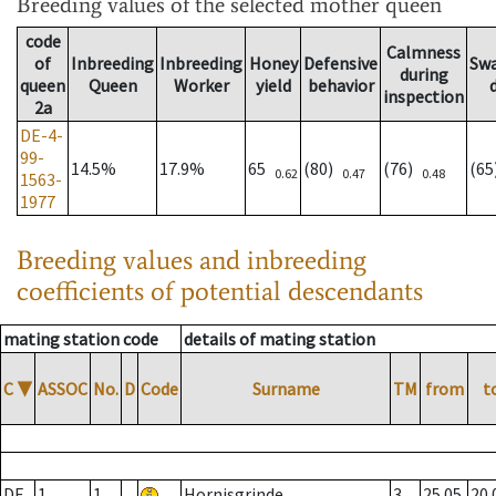
Breeding values
of the selected mother queen
code
Calmness
of
Inbreeding
Inbreeding
Honey
Defensive
Sw
during
queen
Queen
Worker
yield
behavior
inspection
2a
DE-4-
99-
14.5%
17.9%
65
(80)
(76)
(6
0.62
0.47
0.48
1563-
1977
Breeding values and inbreeding
coefficients of potential descendants
mating station code
details of mating station
C
▼
ASSOC
No.
D
Code
Surname
TM
from
t
DE
1
1
Hornisgrinde
3
25.05.
20.