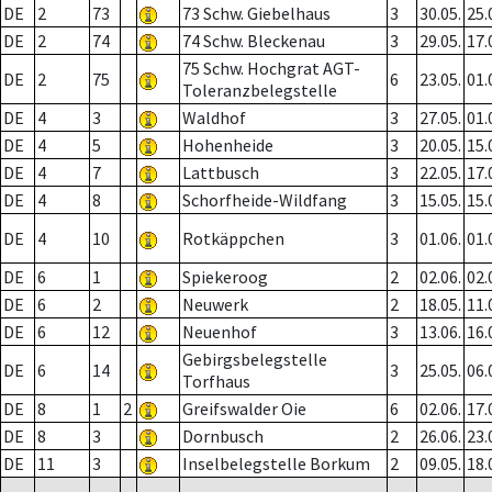
DE
2
73
73 Schw. Giebelhaus
3
30.05.
25.
DE
2
74
74 Schw. Bleckenau
3
29.05.
17.
75 Schw. Hochgrat AGT-
DE
2
75
6
23.05.
01.
Toleranzbelegstelle
DE
4
3
Waldhof
3
27.05.
01.
DE
4
5
Hohenheide
3
20.05.
15.
DE
4
7
Lattbusch
3
22.05.
17.
DE
4
8
Schorfheide-Wildfang
3
15.05.
15.
DE
4
10
Rotkäppchen
3
01.06.
01.
DE
6
1
Spiekeroog
2
02.06.
02.
DE
6
2
Neuwerk
2
18.05.
11.
DE
6
12
Neuenhof
3
13.06.
16.
Gebirgsbelegstelle
DE
6
14
3
25.05.
06.
Torfhaus
DE
8
1
2
Greifswalder Oie
6
02.06.
17.
DE
8
3
Dornbusch
2
26.06.
23.
DE
11
3
Inselbelegstelle Borkum
2
09.05.
18.