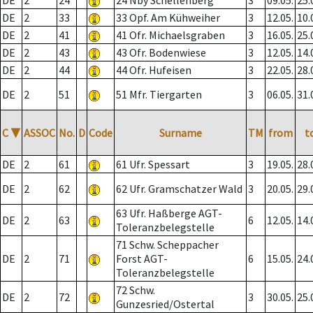
DE
2
24
24 Nby Schellenberg
3
09.05.
25.
DE
2
33
33 Opf. Am Kühweiher
3
12.05.
10.
DE
2
41
41 Ofr. Michaelsgraben
3
16.05.
25.
DE
2
43
43 Ofr. Bodenwiese
3
12.05.
14.
DE
2
44
44 Ofr. Hufeisen
3
22.05.
28.
DE
2
51
51 Mfr. Tiergarten
3
06.05.
31.
C
▼
ASSOC
No.
D
Code
Surname
TM
from
t
DE
2
61
61 Ufr. Spessart
3
19.05.
28.
DE
2
62
62 Ufr. Gramschatzer Wald
3
20.05.
29.
63 Ufr. Haßberge AGT-
DE
2
63
6
12.05.
14.
Toleranzbelegstelle
71 Schw. Scheppacher
DE
2
71
Forst AGT-
6
15.05.
24.
Toleranzbelegstelle
72 Schw.
DE
2
72
3
30.05.
25.
Gunzesried/Ostertal