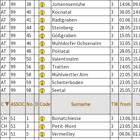
AT
99
38
Johannsenruhe
3
14.06.
09.
AT
99
40
Kocnatal
3
30.05.
14.
AT
99
41
Radlgraben
3
01.06.
31.
AT
99
44
Steinberg
3
28.05.
23.
AT
99
45
Gößgraben
3
15.05.
31.
AT
99
46
Mühldorfer Ochsenalm
3
31.05.
15.
AT
99
48
Pöllatal
3
28.05.
31.
AT
99
50
Valentinalm
3
31.05.
15.
AT
99
56
Tratten
3
14.05.
16.
AT
99
58
Mühlviertler Alm
3
21.05.
30.
AT
99
59
Scheiterboden
3
23.05.
15.
AT
99
98
Seetal
3
25.05.
27.
C
▼
ASSOC
No.
D
Code
Surname
TM
from
t
CH
51
1
Bonatchiesse
3
13.06.
01.
CH
51
3
Petit-Mont
3
23.05.
26.
CH
51
5
Vermeilley
3
06.06.
01.