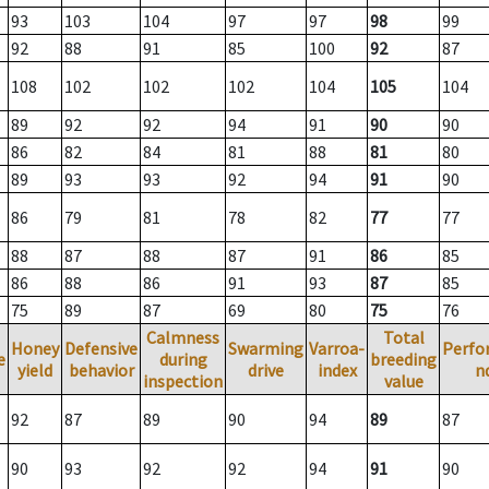
93
103
104
97
97
98
99
92
88
91
85
100
92
87
108
102
102
102
104
105
104
89
92
92
94
91
90
90
86
82
84
81
88
81
80
89
93
93
92
94
91
90
86
79
81
78
82
77
77
88
87
88
87
91
86
85
86
88
86
91
93
87
85
75
89
87
69
80
75
76
Calmness
Total
Honey
Defensive
Swarming
Varroa-
Perfo
e
during
breeding
yield
behavior
drive
index
n
inspection
value
92
87
89
90
94
89
87
90
93
92
92
94
91
90