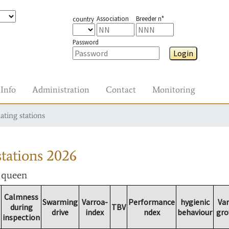
Association
Breeder n°
country
Password
Login
Info
Administration
Contact
Monitoring
ating stations
tations
2026
r queen
Calmness
Swarming
Varroa-
Performance
hygienic
Var
during
TBV
drive
index
ndex
behaviour
gro
inspection