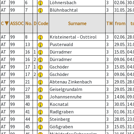
AT
99
6
Löhnersbach
3
02.06.
30.
AT
99
7
Blühnbachtal
3
31.05.
26.
C
▼
ASSOC
No.
D
Code
Surname
TM
from
t
AT
99
8
Kristeinertal - Osttirol
3
02.06.
28.
AT
99
13
Pusterwald
3
29.05.
31.
AT
99
16
1
Dürradmer
3
15.05.
04.
AT
99
16
2
Dürradmer
3
09.06.
04.
AT
99
17
1
Gschöder
3
15.05.
04.
AT
99
17
2
Gschöder
3
09.06.
04.
AT
99
21
Abtenau Zinkenbach
3
29.05.
28.
AT
99
27
Geiselgrundalm
3
29.05.
28.
AT
99
38
Johannsenruhe
3
14.06.
09.
AT
99
40
Kocnatal
3
30.05.
14.
AT
99
41
Radlgraben
3
01.06.
31.
AT
99
44
Steinberg
3
28.05.
23.
AT
99
45
Gößgraben
3
15.05.
31.