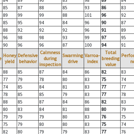
84
89
90
83
98
89
84
85
87
88
85
93
86
83
89
99
99
88
101
96
92
85
95
94
84
96
90
87
88
92
92
92
96
91
89
96
98
98
93
99
97
95
90
96
96
87
100
94
91
Calmness
Total
Honey
Defensive
Swarming
Varroa-
Perfo
e
during
breeding
yield
behavior
drive
index
n
inspection
value
88
85
87
84
86
82
83
77
79
78
80
83
75
74
74
85
84
81
83
77
77
78
85
85
79
83
77
78
88
85
87
84
86
82
83
80
83
84
81
88
80
79
79
79
79
80
83
76
75
75
79
80
80
83
75
74
82
80
79
79
83
77
76