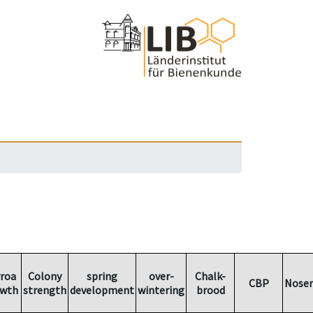
roa
Colony
spring
over-
Chalk-
CBP
Nose
wth
strength
development
wintering
brood