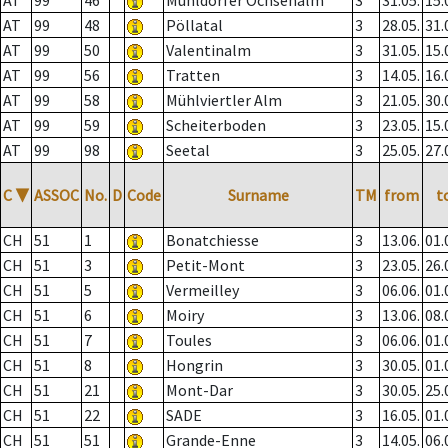
AT
99
46
Mühldorfer Ochsenalm
3
31.05.
15.
AT
99
48
Pöllatal
3
28.05.
31.
AT
99
50
Valentinalm
3
31.05.
15.
AT
99
56
Tratten
3
14.05.
16.
AT
99
58
Mühlviertler Alm
3
21.05.
30.
AT
99
59
Scheiterboden
3
23.05.
15.
AT
99
98
Seetal
3
25.05.
27.
C
▼
ASSOC
No.
D
Code
Surname
TM
from
t
CH
51
1
Bonatchiesse
3
13.06.
01.
CH
51
3
Petit-Mont
3
23.05.
26.
CH
51
5
Vermeilley
3
06.06.
01.
CH
51
6
Moiry
3
13.06.
08.
CH
51
7
Toules
3
06.06.
01.
CH
51
8
Hongrin
3
30.05.
01.
CH
51
21
Mont-Dar
3
30.05.
25.
CH
51
22
SADE
3
16.05.
01.
CH
51
51
Grande-Enne
3
14.05.
06.