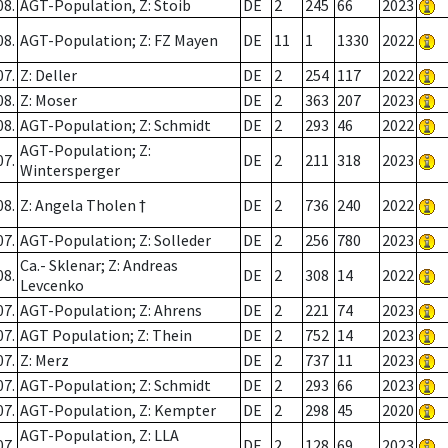
08.
AGT-Population, Z: Stoib
DE
2
245
66
2023
08.
AGT-Population; Z: FZ Mayen
DE
11
1
1330
2022
07.
Z: Deller
DE
2
254
117
2022
08.
Z: Moser
DE
2
363
207
2023
08.
AGT-Population; Z: Schmidt
DE
2
293
46
2022
AGT-Population; Z:
07.
DE
2
211
318
2023
Wintersperger
08.
Z: Angela Tholen †
DE
2
736
240
2022
07.
AGT-Population; Z: Solleder
DE
2
256
780
2023
Ca.- Sklenar; Z: Andreas
08.
DE
2
308
14
2022
Levcenko
07.
AGT-Population; Z: Ahrens
DE
2
221
74
2023
07.
AGT Population; Z: Thein
DE
2
752
14
2023
07.
Z: Merz
DE
2
737
11
2023
07.
AGT-Population; Z: Schmidt
DE
2
293
66
2023
07.
AGT-Population, Z: Kempter
DE
2
298
45
2020
AGT-Population, Z: LLA
07.
DE
2
128
69
2023