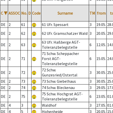
C
▼
ASSOC
No.
D
Code
Surname
TM
from
t
DE
2
61
61 Ufr. Spessart
3
19.05.
28.
DE
2
62
62 Ufr. Gramschatzer Wald
3
20.05.
29.
63 Ufr. Haßberge AGT-
DE
2
63
6
12.05.
14.
Toleranzbelegstelle
71 Schw. Scheppacher
DE
2
71
Forst AGT-
6
15.05.
24.
Toleranzbelegstelle
72 Schw.
DE
2
72
3
30.05.
25.
Gunzesried/Ostertal
DE
2
73
73 Schw. Giebelhaus
3
30.05.
25.
DE
2
74
74 Schw. Bleckenau
3
29.05.
17.
75 Schw. Hochgrat AGT-
DE
2
75
6
23.05.
01.
Toleranzbelegstelle
DE
4
3
Waldhof
3
27.05.
01.
DE
4
5
Hohenheide
3
20.05.
15.