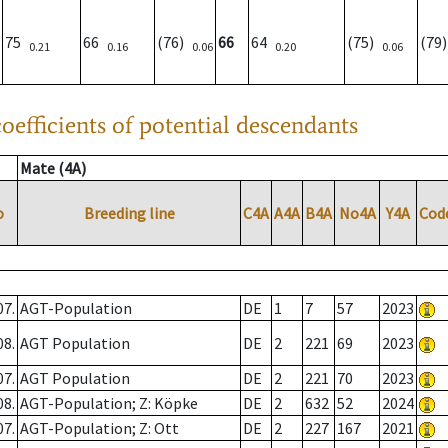
75
66
(76)
66
64
(75)
(79
0.21
0.16
0.06
0.20
0.06
oefficients of potential descendants
Mate (4A)
o
Breeding line
C4A
A4A
B4A
No4A
Y4A
Cod
07.
AGT-Population
DE
1
7
57
2023
08.
AGT Population
DE
2
221
69
2023
07.
AGT Population
DE
2
221
70
2023
08.
AGT-Population; Z: Köpke
DE
2
632
52
2024
07.
AGT-Population; Z: Ott
DE
2
227
167
2021