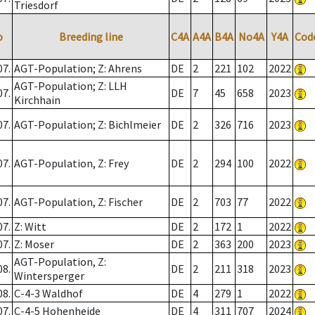
Triesdorf
o
Breeding line
C4A
A4A
B4A
No4A
Y4A
Cod
07.
AGT-Population; Z: Ahrens
DE
2
221
102
2022
AGT-Population; Z: LLH
07.
DE
7
45
658
2023
Kirchhain
07.
AGT-Population; Z: Bichlmeier
DE
2
326
716
2023
07.
AGT-Population, Z: Frey
DE
2
294
100
2022
07.
AGT-Population, Z: Fischer
DE
2
703
77
2022
07.
Z: Witt
DE
2
172
1
2022
07.
Z: Moser
DE
2
363
200
2023
AGT-Population, Z:
08.
DE
2
211
318
2023
Wintersperger
08.
C-4-3 Waldhof
DE
4
279
1
2022
07.
C-4-5 Hohenheide
DE
4
311
707
2024