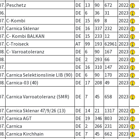
07.
Peschetz
DE
13
90
672
2022
06.
DE
6
36
31
2023
07.
C-Kombi
DE
15
69
8
2022
07.
Carnica Sklenar
DE
16
337
232
2023
07.
C- Kombi BALKAN
DE
15
233
12
2022
07.
C-Troiseck
AT
99
193
62961
2023
08.
C- Varroatoleranz
DE
6
90
167
2023
08.
DE
2
293
66
2023
07.
DE
16
310
147
2023
07.
Carnica Selektionslinie LIB (90)
DE
6
90
170
2023
08.
Carnica-03 (40)
DE
17
208
49
2023
07.
Carnica Varroatoleranz (SMR)
DE
7
45
658
2023
07.
Carnica Sklenar 47/9/26 (13)
DE
14
21
1317
2022
07.
Carnica AGT
DE
19
346
803
2023
07.
Carnica
DE
2
266
231
2023
08.
Carnica Kirchhain
DE
7
45
662
2023