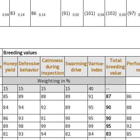
)
83
86
(91)
(101)
(102)
(97)
0.04
0.14
0.14
0.02
0.04
0.00
0
Breeding values
Calmness
Total
Honey
Defensive
Swarming
Varroa-
Perfo
e
during
breeding
yield
behavior
drive
index
n
inspection
value
Weighting in %
15
15
15
15
40
--
85
89
88
89
91
87
86
84
94
92
89
95
90
88
86
93
91
90
95
90
88
89
98
99
89
99
95
92
81
93
94
82
84
83
85