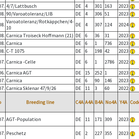
07.
4/7/Lattbusch
DE
4
301
163
2023
08.
90/Varoatoleranz/LIB
DE
4
306
51
2023
Varoatoleranz/Rotkäppchen/4-
08.
DE
4
307
124
2024
10
08.
Carnica Troiseck Hoffmann (21)
DE
6
36
31
2023
08.
Carnica
DE
6
1
736
2023
08.
C-T 1075
DE
6
198
42
2023
07.
Carnica -Celle
DE
6
1
2786
2022
06.
Carnica AGT
DE
15
252
1
2023
07.
Carnica
DE
6
90
146
2023
07.
Carnica Sklenar 47/9/26
DE
11
3
60
2022
o
Breeding line
C4A
A4A
B4A
No4A
Y4A
Cod
07.
AGT-Population
DE
11
171
309
2023
07.
Peschetz
DE
2
227
355
2023