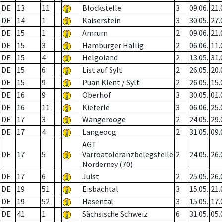
DE
13
11
Blockstelle
3
09.06.
21.
DE
14
1
Kaiserstein
3
30.05.
27.
DE
15
1
Amrum
2
09.06.
21.
DE
15
3
Hamburger Hallig
2
06.06.
11.
DE
15
4
Helgoland
2
13.05.
31.
DE
15
6
List auf Sylt
2
26.05.
20.
DE
15
9
Puan Klent / Sylt
2
26.05.
15.
DE
16
9
Oberhof
3
30.05.
01.
DE
16
11
Kieferle
3
06.06.
25.
DE
17
3
Wangerooge
2
24.05.
29.
DE
17
4
Langeoog
2
31.05.
09.
AGT
DE
17
5
Varroatoleranzbelegstelle
2
24.05.
26.
Norderney (70)
DE
17
6
Juist
2
25.05.
26.
DE
19
51
Eisbachtal
3
15.05.
21.
DE
19
52
Hasental
3
15.05.
17.
DE
41
1
Sächsische Schweiz
6
31.05.
05.