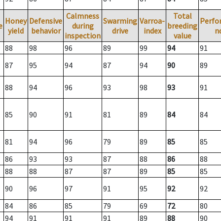
Calmness
Total
Honey
Defensive
Swarming
Varroa-
Perfo
e
during
breeding
yield
behavior
drive
index
n
inspection
value
88
98
96
89
99
94
91
87
95
94
87
94
90
89
88
94
96
93
98
93
91
85
90
91
81
89
84
84
81
94
96
79
89
85
85
86
93
93
87
88
86
88
88
88
87
87
89
85
85
90
96
97
91
95
92
92
84
86
85
79
69
72
80
94
91
91
91
89
88
90