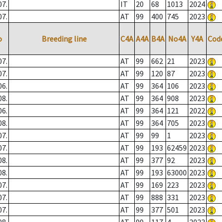
07.
IT
20
68
1013
2024
07.
AT
99
400
745
2023
o
Breeding line
C4A
A4A
B4A
No4A
Y4A
Cod
07.
AT
99
662
21
2023
07.
AT
99
120
87
2023
06.
AT
99
364
106
2023
08.
AT
99
364
908
2023
06.
AT
99
364
121
2022
08.
AT
99
364
705
2023
07.
AT
99
99
1
2023
07.
AT
99
193
62459
2023
08.
AT
99
377
92
2023
08.
AT
99
193
63000
2023
07.
AT
99
169
223
2023
07.
AT
99
888
331
2023
07.
AT
99
377
501
2023