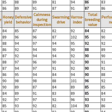
85
88
89
81
94
86
83
86
89
91
87
91
87
86
Calmness
Total
Honey
Defensive
Swarming
Varroa-
Perfo
e
during
breeding
yield
behavior
drive
index
n
inspection
value
84
85
87
82
92
84
82
89
96
96
87
102
95
90
88
94
97
94
95
92
92
86
92
94
90
90
88
89
87
92
94
94
92
90
90
88
97
96
90
92
90
91
87
94
97
91
92
90
91
86
95
94
84
94
90
88
90
98
98
88
101
96
92
90
89
87
84
89
85
85
84
89
91
83
89
85
84
92
97
97
92
96
93
93
85
93
92
82
104
93
86