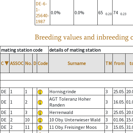
DE-6-
1-
0.0%
0.0%
65
74
0.20
0.23
25640-
1987
Breeding values and inbreeding c
mating station code
details of mating station
C
▼
ASSOC
No.
D
Code
Surname
TM
from
t
DE
1
1
Hornisgrinde
3
25.05.
20.
AGT Toleranz Hoher
DE
1
2
3
16.05.
01.
Randen
DE
1
3
Herrenwald
3
25.05.
20.
DE
2
10
10 Oby. Unterwieser Wald
3
01.06.
15.
DE
2
11
11 Oby. Freisinger Moos
3
15.05.
31.