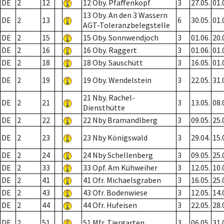
DE
2
12
12 Oby. Pfaffenkopf
3
27.05.
01.
13 Oby. An den 3 Wassern
DE
2
13
6
30.05.
01.
AGT-Toleranzbelegstelle
DE
2
15
15 Oby. Sonnwendjoch
3
01.06.
20.
DE
2
16
16 Oby. Raggert
3
01.06.
01.
DE
2
18
18 Oby. Sauschütt
3
16.05.
01.
DE
2
19
19 Oby. Wendelstein
3
22.05.
31.
21 Nby. Rachel-
DE
2
21
3
13.05.
08.
Diensthütte
DE
2
22
22 Nby Bramandlberg
3
09.05.
25.
DE
2
23
23 Nby Königswald
3
29.04.
15.
DE
2
24
24 Nby Schellenberg
3
09.05.
25.
DE
2
33
33 Opf. Am Kühweiher
3
12.05.
10.
DE
2
41
41 Ofr. Michaelsgraben
3
16.05.
25.
DE
2
43
43 Ofr. Bodenwiese
3
12.05.
14.
DE
2
44
44 Ofr. Hufeisen
3
22.05.
28.
DE
2
51
51 Mfr. Tiergarten
3
06.05.
31.