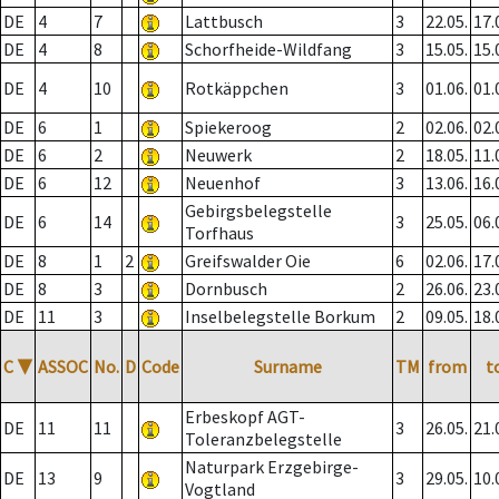
DE
4
7
Lattbusch
3
22.05.
17.
DE
4
8
Schorfheide-Wildfang
3
15.05.
15.
DE
4
10
Rotkäppchen
3
01.06.
01.
DE
6
1
Spiekeroog
2
02.06.
02.
DE
6
2
Neuwerk
2
18.05.
11.
DE
6
12
Neuenhof
3
13.06.
16.
Gebirgsbelegstelle
DE
6
14
3
25.05.
06.
Torfhaus
DE
8
1
2
Greifswalder Oie
6
02.06.
17.
DE
8
3
Dornbusch
2
26.06.
23.
DE
11
3
Inselbelegstelle Borkum
2
09.05.
18.
C
▼
ASSOC
No.
D
Code
Surname
TM
from
t
Erbeskopf AGT-
DE
11
11
3
26.05.
21.
Toleranzbelegstelle
Naturpark Erzgebirge-
DE
13
9
3
29.05.
10.
Vogtland