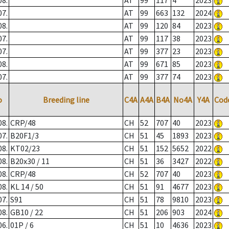
08.
AT
99
117
4
2023
07.
AT
99
663
132
2024
08.
AT
99
120
84
2023
07.
AT
99
117
38
2023
07.
AT
99
377
23
2023
08.
AT
99
671
85
2023
07.
AT
99
377
74
2023
o
Breeding line
C4A
A4A
B4A
No4A
Y4A
Cod
08.
CRP/48
CH
52
707
40
2023
07.
B20F1/3
CH
51
45
1893
2023
08.
KT02/23
CH
51
152
5652
2022
08.
B20x30 / 11
CH
51
36
3427
2022
08.
CRP/48
CH
52
707
40
2023
08.
KL 14 / 50
CH
51
91
4677
2023
07.
S91
CH
51
78
9810
2023
08.
GB10 / 22
CH
51
206
903
2024
06.
01P / 6
CH
51
10
4636
2023