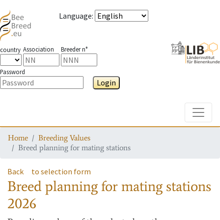
Language
:
Association
Breeder n°
country
Password
Login
Toggle
Home
Breeding Values
Breed planning for mating stations
Back
to selection form
Breed planning for mating stations
2026