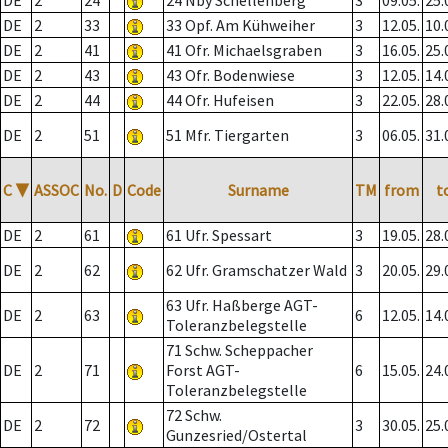
DE
2
24
24 Nby Schellenberg
3
09.05.
25.
DE
2
33
33 Opf. Am Kühweiher
3
12.05.
10.
DE
2
41
41 Ofr. Michaelsgraben
3
16.05.
25.
DE
2
43
43 Ofr. Bodenwiese
3
12.05.
14.
DE
2
44
44 Ofr. Hufeisen
3
22.05.
28.
DE
2
51
51 Mfr. Tiergarten
3
06.05.
31.
C
▼
ASSOC
No.
D
Code
Surname
TM
from
t
DE
2
61
61 Ufr. Spessart
3
19.05.
28.
DE
2
62
62 Ufr. Gramschatzer Wald
3
20.05.
29.
63 Ufr. Haßberge AGT-
DE
2
63
6
12.05.
14.
Toleranzbelegstelle
71 Schw. Scheppacher
DE
2
71
Forst AGT-
6
15.05.
24.
Toleranzbelegstelle
72 Schw.
DE
2
72
3
30.05.
25.
Gunzesried/Ostertal