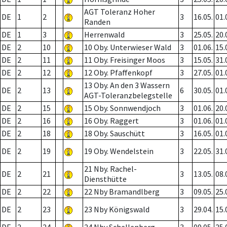
AGT Toleranz Hoher
DE
1
2
3
16.05.
01.
Randen
DE
1
3
Herrenwald
3
25.05.
20.
DE
2
10
10 Oby. Unterwieser Wald
3
01.06.
15.
DE
2
11
11 Oby. Freisinger Moos
3
15.05.
31.
DE
2
12
12 Oby. Pfaffenkopf
3
27.05.
01.
13 Oby. An den 3 Wassern
DE
2
13
6
30.05.
01.
AGT-Toleranzbelegstelle
DE
2
15
15 Oby. Sonnwendjoch
3
01.06.
20.
DE
2
16
16 Oby. Raggert
3
01.06.
01.
DE
2
18
18 Oby. Sauschütt
3
16.05.
01.
DE
2
19
19 Oby. Wendelstein
3
22.05.
31.
21 Nby. Rachel-
DE
2
21
3
13.05.
08.
Diensthütte
DE
2
22
22 Nby Bramandlberg
3
09.05.
25.
DE
2
23
23 Nby Königswald
3
29.04.
15.