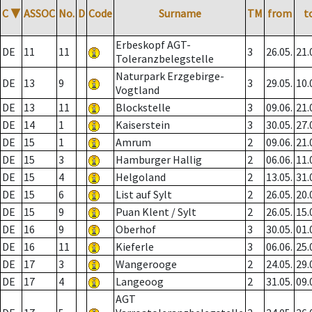
C
▼
ASSOC
No.
D
Code
Surname
TM
from
t
Erbeskopf AGT-
DE
11
11
3
26.05.
21.
Toleranzbelegstelle
Naturpark Erzgebirge-
DE
13
9
3
29.05.
10.
Vogtland
DE
13
11
Blockstelle
3
09.06.
21.
DE
14
1
Kaiserstein
3
30.05.
27.
DE
15
1
Amrum
2
09.06.
21.
DE
15
3
Hamburger Hallig
2
06.06.
11.
DE
15
4
Helgoland
2
13.05.
31.
DE
15
6
List auf Sylt
2
26.05.
20.
DE
15
9
Puan Klent / Sylt
2
26.05.
15.
DE
16
9
Oberhof
3
30.05.
01.
DE
16
11
Kieferle
3
06.06.
25.
DE
17
3
Wangerooge
2
24.05.
29.
DE
17
4
Langeoog
2
31.05.
09.
AGT