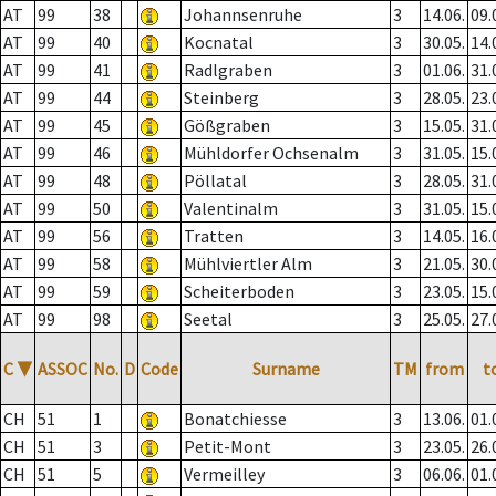
AT
99
38
Johannsenruhe
3
14.06.
09.
AT
99
40
Kocnatal
3
30.05.
14.
AT
99
41
Radlgraben
3
01.06.
31.
AT
99
44
Steinberg
3
28.05.
23.
AT
99
45
Gößgraben
3
15.05.
31.
AT
99
46
Mühldorfer Ochsenalm
3
31.05.
15.
AT
99
48
Pöllatal
3
28.05.
31.
AT
99
50
Valentinalm
3
31.05.
15.
AT
99
56
Tratten
3
14.05.
16.
AT
99
58
Mühlviertler Alm
3
21.05.
30.
AT
99
59
Scheiterboden
3
23.05.
15.
AT
99
98
Seetal
3
25.05.
27.
C
▼
ASSOC
No.
D
Code
Surname
TM
from
t
CH
51
1
Bonatchiesse
3
13.06.
01.
CH
51
3
Petit-Mont
3
23.05.
26.
CH
51
5
Vermeilley
3
06.06.
01.