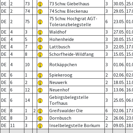
DE
2
73
73 Schw. Giebelhaus
3
30.05.
25.
DE
2
74
74 Schw. Bleckenau
3
29.05.
17.
75 Schw. Hochgrat AGT-
DE
2
75
6
23.05.
01.
Toleranzbelegstelle
DE
4
3
Waldhof
3
27.05.
01.
DE
4
5
Hohenheide
3
20.05.
15.
DE
4
7
Lattbusch
3
22.05.
17.
DE
4
8
Schorfheide-Wildfang
3
15.05.
15.
DE
4
10
Rotkäppchen
3
01.06.
01.
DE
6
1
Spiekeroog
2
02.06.
02.
DE
6
2
Neuwerk
2
18.05.
11.
DE
6
12
Neuenhof
3
13.06.
16.
Gebirgsbelegstelle
DE
6
14
3
25.05.
06.
Torfhaus
DE
8
1
2
Greifswalder Oie
6
02.06.
17.
DE
8
3
Dornbusch
2
26.06.
23.
DE
11
3
Inselbelegstelle Borkum
2
09.05.
18.