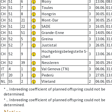
CH
51
6
Moiry
3
13.06.
08.
CH
51
7
Toules
3
06.06.
01.
CH
51
8
Hongrin
3
30.05.
01.
CH
51
21
Mont-Dar
3
30.05.
25.
CH
51
22
SADE
3
16.05.
01.
CH
51
51
Grande-Enne
3
14.05.
06.
CH
52
5
Greina
3
13.06.
31.
CH
52
7
Justistal
3
26.05.
31.
Hochgebirgsbelegstelle S-
CH
52
9
3
13.06.
26.
charl
CH
52
39
Nessleren
3
30.05.
29.
IT
4
1
Val Genova (TN)
3
06.06.
31.
IT
20
3
Pederü
3
27.05.
13.
NL
55
2
Vlieland
2
06.06.
05.
* ...
Inbreeding coefficient of planned offspring could not be
determined.
* ...
Inbreeding coefficient of planned offspring could not be
determined.