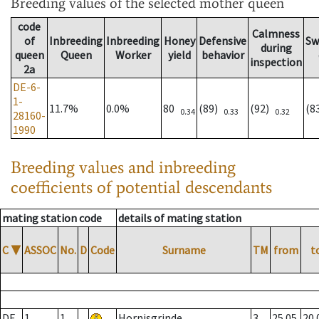
Breeding values
of the selected mother queen
code
Calmness
of
Inbreeding
Inbreeding
Honey
Defensive
Sw
during
queen
Queen
Worker
yield
behavior
inspection
2a
DE-6-
1-
11.7%
0.0%
80
(89)
(92)
(8
0.34
0.33
0.32
28160-
1990
Breeding values and inbreeding
coefficients of potential descendants
mating station code
details of mating station
C
▼
ASSOC
No.
D
Code
Surname
TM
from
t
DE
1
1
Hornisgrinde
3
25.05.
20.