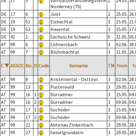
DE
17
5
Varroatoleranzbelegstelle
2
24.05.
26.
Norderney (70)
DE
17
6
Juist
2
25.05.
26.
DE
19
51
Eisbachtal
3
15.05.
21.
DE
19
52
Hasental
3
15.05.
17.
DE
41
1
Sächsische Schweiz
6
31.05.
05.
AT
99
6
Löhnersbach
3
02.06.
30.
AT
99
7
Blühnbachtal
3
31.05.
26.
C
▼
ASSOC
No.
D
Code
Surname
TM
from
t
AT
99
8
Kristeinertal - Osttirol
3
02.06.
28.
AT
99
13
Pusterwald
3
29.05.
31.
AT
99
16
1
Dürradmer
3
15.05.
04.
AT
99
16
2
Dürradmer
3
09.06.
04.
AT
99
17
1
Gschöder
3
15.05.
04.
AT
99
17
2
Gschöder
3
09.06.
04.
AT
99
21
Abtenau Zinkenbach
3
29.05.
28.
AT
99
27
Geiselgrundalm
3
29.05.
28.