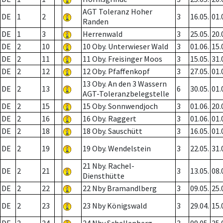
AGT Toleranz Hoher
DE
1
2
3
16.05.
01.
Randen
DE
1
3
Herrenwald
3
25.05.
20.
DE
2
10
10 Oby. Unterwieser Wald
3
01.06.
15.
DE
2
11
11 Oby. Freisinger Moos
3
15.05.
31.
DE
2
12
12 Oby. Pfaffenkopf
3
27.05.
01.
13 Oby. An den 3 Wassern
DE
2
13
6
30.05.
01.
AGT-Toleranzbelegstelle
DE
2
15
15 Oby. Sonnwendjoch
3
01.06.
20.
DE
2
16
16 Oby. Raggert
3
01.06.
01.
DE
2
18
18 Oby. Sauschütt
3
16.05.
01.
DE
2
19
19 Oby. Wendelstein
3
22.05.
31.
21 Nby. Rachel-
DE
2
21
3
13.05.
08.
Diensthütte
DE
2
22
22 Nby Bramandlberg
3
09.05.
25.
DE
2
23
23 Nby Königswald
3
29.04.
15.