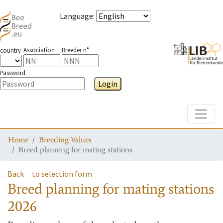
Language
:
Association
Breeder n°
country
Password
Login
Toggle
Home
Breeding Values
Breed planning for mating stations
Back
to selection form
Breed planning for mating stations
2026