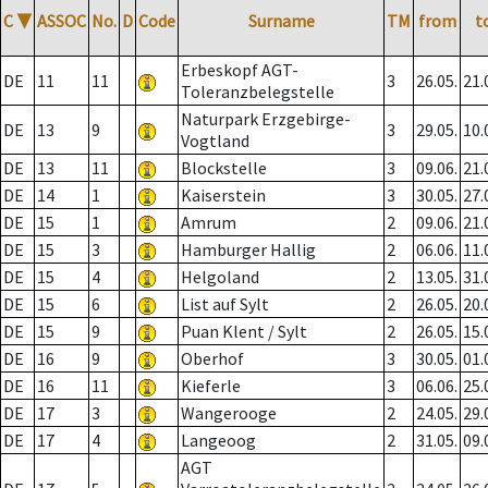
C
▼
ASSOC
No.
D
Code
Surname
TM
from
t
Erbeskopf AGT-
DE
11
11
3
26.05.
21.
Toleranzbelegstelle
Naturpark Erzgebirge-
DE
13
9
3
29.05.
10.
Vogtland
DE
13
11
Blockstelle
3
09.06.
21.
DE
14
1
Kaiserstein
3
30.05.
27.
DE
15
1
Amrum
2
09.06.
21.
DE
15
3
Hamburger Hallig
2
06.06.
11.
DE
15
4
Helgoland
2
13.05.
31.
DE
15
6
List auf Sylt
2
26.05.
20.
DE
15
9
Puan Klent / Sylt
2
26.05.
15.
DE
16
9
Oberhof
3
30.05.
01.
DE
16
11
Kieferle
3
06.06.
25.
DE
17
3
Wangerooge
2
24.05.
29.
DE
17
4
Langeoog
2
31.05.
09.
AGT