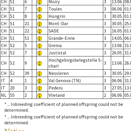
CH
51
6
Moiry
3
13.06.
08.
CH
51
7
Toules
3
06.06.
01.
CH
51
8
Hongrin
3
30.05.
01.
CH
51
21
Mont-Dar
3
30.05.
25.
CH
51
22
SADE
3
16.05.
01.
CH
51
51
Grande-Enne
3
14.05.
06.
CH
52
5
Greina
3
13.06.
31.
CH
52
7
Justistal
3
26.05.
31.
Hochgebirgsbelegstelle S-
CH
52
9
3
13.06.
26.
charl
CH
52
39
Nessleren
3
30.05.
29.
IT
4
1
Val Genova (TN)
3
06.06.
31.
IT
20
3
Pederü
3
27.05.
13.
NL
55
2
Vlieland
2
06.06.
05.
* ...
Inbreeding coefficient of planned offspring could not be
determined.
* ...
Inbreeding coefficient of planned offspring could not be
determined.