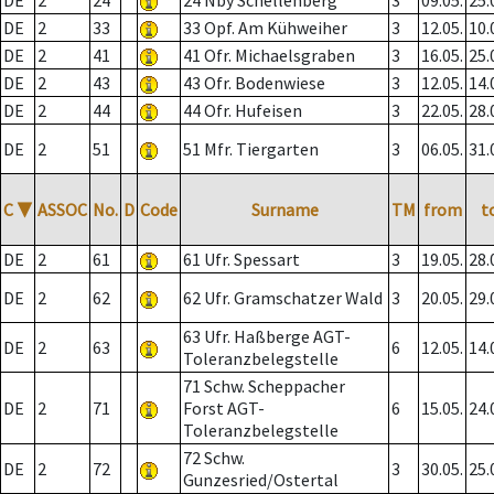
DE
2
24
24 Nby Schellenberg
3
09.05.
25.
DE
2
33
33 Opf. Am Kühweiher
3
12.05.
10.
DE
2
41
41 Ofr. Michaelsgraben
3
16.05.
25.
DE
2
43
43 Ofr. Bodenwiese
3
12.05.
14.
DE
2
44
44 Ofr. Hufeisen
3
22.05.
28.
DE
2
51
51 Mfr. Tiergarten
3
06.05.
31.
C
▼
ASSOC
No.
D
Code
Surname
TM
from
t
DE
2
61
61 Ufr. Spessart
3
19.05.
28.
DE
2
62
62 Ufr. Gramschatzer Wald
3
20.05.
29.
63 Ufr. Haßberge AGT-
DE
2
63
6
12.05.
14.
Toleranzbelegstelle
71 Schw. Scheppacher
DE
2
71
Forst AGT-
6
15.05.
24.
Toleranzbelegstelle
72 Schw.
DE
2
72
3
30.05.
25.
Gunzesried/Ostertal