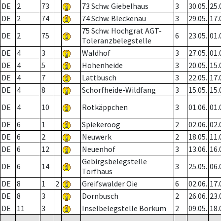
DE
2
73
73 Schw. Giebelhaus
3
30.05.
25.
DE
2
74
74 Schw. Bleckenau
3
29.05.
17.
75 Schw. Hochgrat AGT-
DE
2
75
6
23.05.
01.
Toleranzbelegstelle
DE
4
3
Waldhof
3
27.05.
01.
DE
4
5
Hohenheide
3
20.05.
15.
DE
4
7
Lattbusch
3
22.05.
17.
DE
4
8
Schorfheide-Wildfang
3
15.05.
15.
DE
4
10
Rotkäppchen
3
01.06.
01.
DE
6
1
Spiekeroog
2
02.06.
02.
DE
6
2
Neuwerk
2
18.05.
11.
DE
6
12
Neuenhof
3
13.06.
16.
Gebirgsbelegstelle
DE
6
14
3
25.05.
06.
Torfhaus
DE
8
1
2
Greifswalder Oie
6
02.06.
17.
DE
8
3
Dornbusch
2
26.06.
23.
DE
11
3
Inselbelegstelle Borkum
2
09.05.
18.