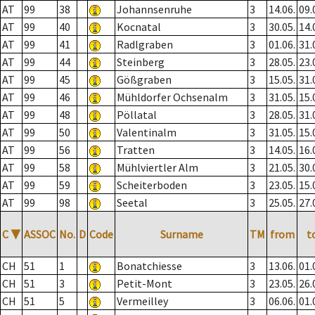
AT
99
38
Johannsenruhe
3
14.06.
09.
AT
99
40
Kocnatal
3
30.05.
14.
AT
99
41
Radlgraben
3
01.06.
31.
AT
99
44
Steinberg
3
28.05.
23.
AT
99
45
Gößgraben
3
15.05.
31.
AT
99
46
Mühldorfer Ochsenalm
3
31.05.
15.
AT
99
48
Pöllatal
3
28.05.
31.
AT
99
50
Valentinalm
3
31.05.
15.
AT
99
56
Tratten
3
14.05.
16.
AT
99
58
Mühlviertler Alm
3
21.05.
30.
AT
99
59
Scheiterboden
3
23.05.
15.
AT
99
98
Seetal
3
25.05.
27.
C
▼
ASSOC
No.
D
Code
Surname
TM
from
t
CH
51
1
Bonatchiesse
3
13.06.
01.
CH
51
3
Petit-Mont
3
23.05.
26.
CH
51
5
Vermeilley
3
06.06.
01.