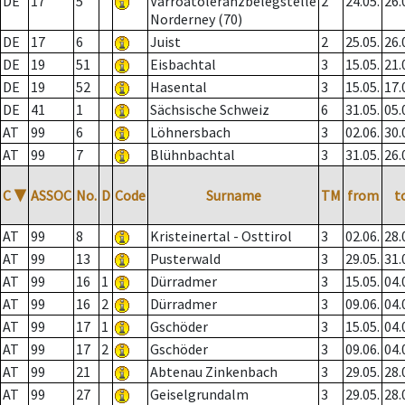
DE
17
5
Varroatoleranzbelegstelle
2
24.05.
26.
Norderney (70)
DE
17
6
Juist
2
25.05.
26.
DE
19
51
Eisbachtal
3
15.05.
21.
DE
19
52
Hasental
3
15.05.
17.
DE
41
1
Sächsische Schweiz
6
31.05.
05.
AT
99
6
Löhnersbach
3
02.06.
30.
AT
99
7
Blühnbachtal
3
31.05.
26.
C
▼
ASSOC
No.
D
Code
Surname
TM
from
t
AT
99
8
Kristeinertal - Osttirol
3
02.06.
28.
AT
99
13
Pusterwald
3
29.05.
31.
AT
99
16
1
Dürradmer
3
15.05.
04.
AT
99
16
2
Dürradmer
3
09.06.
04.
AT
99
17
1
Gschöder
3
15.05.
04.
AT
99
17
2
Gschöder
3
09.06.
04.
AT
99
21
Abtenau Zinkenbach
3
29.05.
28.
AT
99
27
Geiselgrundalm
3
29.05.
28.