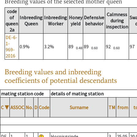
Breeding values
of the selected mother queen
code
Calmness
of
Inbreeding
Inbreeding
Honey
Defensive
Sw
during
queen
Queen
Worker
yield
behavior
inspection
2a
DE-6-
1-
0.9%
3.2%
89
89
92
97
0.48
0.60
0.60
969-
2016
Breeding values and inbreeding
coefficients of potential descendants
mating station code
details of mating station
C
▼
ASSOC
No.
D
Code
Surname
TM
from
t
DE
1
1
Hornisgrinde
3
25.05.
20.