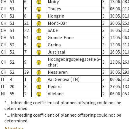
CH
51
6
Moiry
3
13.06.
08.
CH
51
7
Toules
3
06.06.
01.
CH
51
8
Hongrin
3
30.05.
01.
CH
51
21
Mont-Dar
3
30.05.
25.
CH
51
22
SADE
3
16.05.
01.
CH
51
51
Grande-Enne
3
14.05.
06.
CH
52
5
Greina
3
13.06.
31.
CH
52
7
Justistal
3
26.05.
31.
Hochgebirgsbelegstelle S-
CH
52
9
3
13.06.
26.
charl
CH
52
39
Nessleren
3
30.05.
29.
IT
4
1
Val Genova (TN)
3
06.06.
31.
IT
20
3
Pederü
3
27.05.
13.
NL
55
2
Vlieland
2
06.06.
05.
* ...
Inbreeding coefficient of planned offspring could not be
determined.
* ...
Inbreeding coefficient of planned offspring could not be
determined.