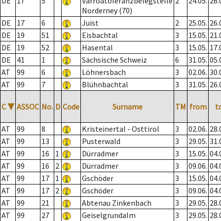
DE
17
5
Varroatoleranzbelegstelle
2
24.05.
26.
Norderney (70)
DE
17
6
Juist
2
25.05.
26.
DE
19
51
Eisbachtal
3
15.05.
21.
DE
19
52
Hasental
3
15.05.
17.
DE
41
1
Sächsische Schweiz
6
31.05.
05.
AT
99
6
Löhnersbach
3
02.06.
30.
AT
99
7
Blühnbachtal
3
31.05.
26.
C
▼
ASSOC
No.
D
Code
Surname
TM
from
t
AT
99
8
Kristeinertal - Osttirol
3
02.06.
28.
AT
99
13
Pusterwald
3
29.05.
31.
AT
99
16
1
Dürradmer
3
15.05.
04.
AT
99
16
2
Dürradmer
3
09.06.
04.
AT
99
17
1
Gschöder
3
15.05.
04.
AT
99
17
2
Gschöder
3
09.06.
04.
AT
99
21
Abtenau Zinkenbach
3
29.05.
28.
AT
99
27
Geiselgrundalm
3
29.05.
28.