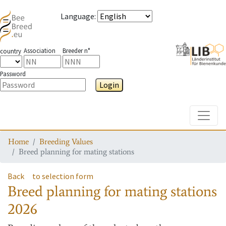
Language
:
Association
Breeder n°
country
Password
Login
Toggle
Home
Breeding Values
Breed planning for mating stations
Back
to selection form
Breed planning for mating stations
2026