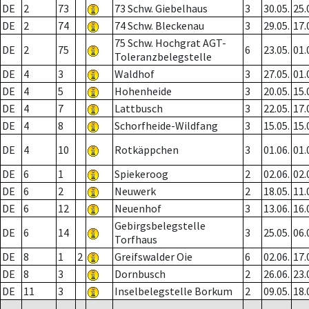
DE
2
73
73 Schw. Giebelhaus
3
30.05.
25.
DE
2
74
74 Schw. Bleckenau
3
29.05.
17.
75 Schw. Hochgrat AGT-
DE
2
75
6
23.05.
01.
Toleranzbelegstelle
DE
4
3
Waldhof
3
27.05.
01.
DE
4
5
Hohenheide
3
20.05.
15.
DE
4
7
Lattbusch
3
22.05.
17.
DE
4
8
Schorfheide-Wildfang
3
15.05.
15.
DE
4
10
Rotkäppchen
3
01.06.
01.
DE
6
1
Spiekeroog
2
02.06.
02.
DE
6
2
Neuwerk
2
18.05.
11.
DE
6
12
Neuenhof
3
13.06.
16.
Gebirgsbelegstelle
DE
6
14
3
25.05.
06.
Torfhaus
DE
8
1
2
Greifswalder Oie
6
02.06.
17.
DE
8
3
Dornbusch
2
26.06.
23.
DE
11
3
Inselbelegstelle Borkum
2
09.05.
18.