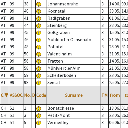
AT
99
38
Johannsenruhe
3
14.06.
09.
AT
99
40
Kocnatal
3
30.05.
14.
AT
99
41
Radlgraben
3
01.06.
31.
AT
99
44
Steinberg
3
28.05.
23.
AT
99
45
Gößgraben
3
15.05.
31.
AT
99
46
Mühldorfer Ochsenalm
3
31.05.
15.
AT
99
48
Pöllatal
3
28.05.
31.
AT
99
50
Valentinalm
3
31.05.
15.
AT
99
56
Tratten
3
14.05.
16.
AT
99
58
Mühlviertler Alm
3
21.05.
30.
AT
99
59
Scheiterboden
3
23.05.
15.
AT
99
98
Seetal
3
25.05.
27.
C
▼
ASSOC
No.
D
Code
Surname
TM
from
t
CH
51
1
Bonatchiesse
3
13.06.
01.
CH
51
3
Petit-Mont
3
23.05.
26.
CH
51
5
Vermeilley
3
06.06.
01.