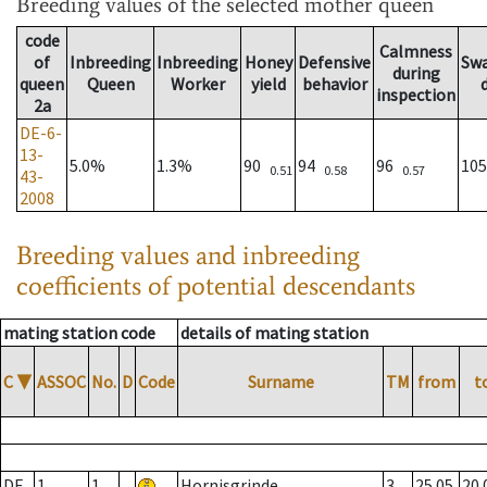
Breeding values
of the selected mother queen
code
Calmness
of
Inbreeding
Inbreeding
Honey
Defensive
Sw
during
queen
Queen
Worker
yield
behavior
inspection
2a
DE-6-
13-
5.0%
1.3%
90
94
96
10
0.51
0.58
0.57
43-
2008
Breeding values and inbreeding
coefficients of potential descendants
mating station code
details of mating station
C
▼
ASSOC
No.
D
Code
Surname
TM
from
t
DE
1
1
Hornisgrinde
3
25.05.
20.