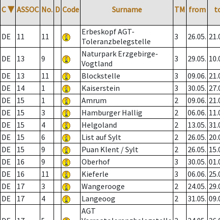
C
▼
ASSOC
No.
D
Code
Surname
TM
from
t
Erbeskopf AGT-
DE
11
11
3
26.05.
21.
Toleranzbelegstelle
Naturpark Erzgebirge-
DE
13
9
3
29.05.
10.
Vogtland
DE
13
11
Blockstelle
3
09.06.
21.
DE
14
1
Kaiserstein
3
30.05.
27.
DE
15
1
Amrum
2
09.06.
21.
DE
15
3
Hamburger Hallig
2
06.06.
11.
DE
15
4
Helgoland
2
13.05.
31.
DE
15
6
List auf Sylt
2
26.05.
20.
DE
15
9
Puan Klent / Sylt
2
26.05.
15.
DE
16
9
Oberhof
3
30.05.
01.
DE
16
11
Kieferle
3
06.06.
25.
DE
17
3
Wangerooge
2
24.05.
29.
DE
17
4
Langeoog
2
31.05.
09.
AGT