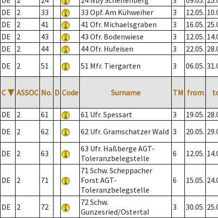
DE
2
24
24 Nby Schellenberg
3
09.05.
25.
DE
2
33
33 Opf. Am Kühweiher
3
12.05.
10.
DE
2
41
41 Ofr. Michaelsgraben
3
16.05.
25.
DE
2
43
43 Ofr. Bodenwiese
3
12.05.
14.
DE
2
44
44 Ofr. Hufeisen
3
22.05.
28.
DE
2
51
51 Mfr. Tiergarten
3
06.05.
31.
C
▼
ASSOC
No.
D
Code
Surname
TM
from
t
DE
2
61
61 Ufr. Spessart
3
19.05.
28.
DE
2
62
62 Ufr. Gramschatzer Wald
3
20.05.
29.
63 Ufr. Haßberge AGT-
DE
2
63
6
12.05.
14.
Toleranzbelegstelle
71 Schw. Scheppacher
DE
2
71
Forst AGT-
6
15.05.
24.
Toleranzbelegstelle
72 Schw.
DE
2
72
3
30.05.
25.
Gunzesried/Ostertal