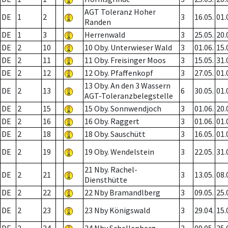
AGT Toleranz Hoher
DE
1
2
3
16.05.
01.
Randen
DE
1
3
Herrenwald
3
25.05.
20.
DE
2
10
10 Oby. Unterwieser Wald
3
01.06.
15.
DE
2
11
11 Oby. Freisinger Moos
3
15.05.
31.
DE
2
12
12 Oby. Pfaffenkopf
3
27.05.
01.
13 Oby. An den 3 Wassern
DE
2
13
6
30.05.
01.
AGT-Toleranzbelegstelle
DE
2
15
15 Oby. Sonnwendjoch
3
01.06.
20.
DE
2
16
16 Oby. Raggert
3
01.06.
01.
DE
2
18
18 Oby. Sauschütt
3
16.05.
01.
DE
2
19
19 Oby. Wendelstein
3
22.05.
31.
21 Nby. Rachel-
DE
2
21
3
13.05.
08.
Diensthütte
DE
2
22
22 Nby Bramandlberg
3
09.05.
25.
DE
2
23
23 Nby Königswald
3
29.04.
15.