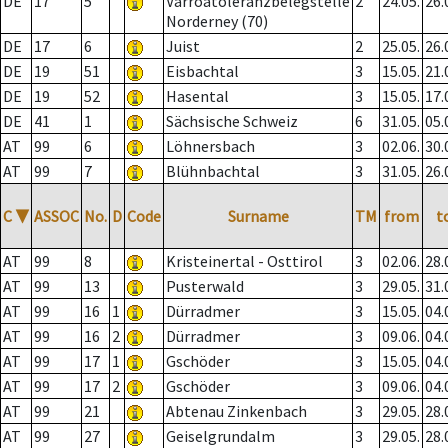
DE
17
5
Varroatoleranzbelegstelle
2
24.05.
26.
Norderney (70)
DE
17
6
Juist
2
25.05.
26.
DE
19
51
Eisbachtal
3
15.05.
21.
DE
19
52
Hasental
3
15.05.
17.
DE
41
1
Sächsische Schweiz
6
31.05.
05.
AT
99
6
Löhnersbach
3
02.06.
30.
AT
99
7
Blühnbachtal
3
31.05.
26.
C
▼
ASSOC
No.
D
Code
Surname
TM
from
t
AT
99
8
Kristeinertal - Osttirol
3
02.06.
28.
AT
99
13
Pusterwald
3
29.05.
31.
AT
99
16
1
Dürradmer
3
15.05.
04.
AT
99
16
2
Dürradmer
3
09.06.
04.
AT
99
17
1
Gschöder
3
15.05.
04.
AT
99
17
2
Gschöder
3
09.06.
04.
AT
99
21
Abtenau Zinkenbach
3
29.05.
28.
AT
99
27
Geiselgrundalm
3
29.05.
28.