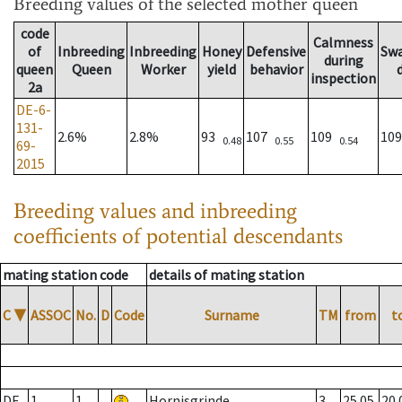
Breeding values
of the selected mother queen
code
Calmness
of
Inbreeding
Inbreeding
Honey
Defensive
Sw
during
queen
Queen
Worker
yield
behavior
inspection
2a
DE-6-
131-
2.6%
2.8%
93
107
109
10
0.48
0.55
0.54
69-
2015
Breeding values and inbreeding
coefficients of potential descendants
mating station code
details of mating station
C
▼
ASSOC
No.
D
Code
Surname
TM
from
t
DE
1
1
Hornisgrinde
3
25.05.
20.