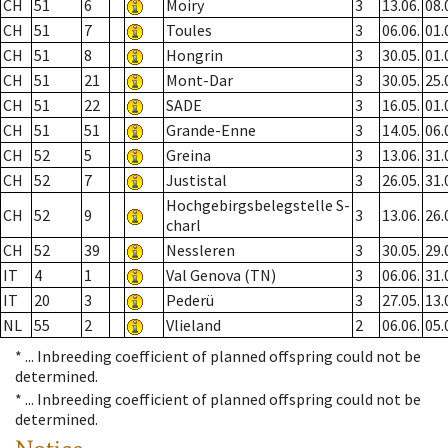
CH
51
6
Moiry
3
13.06.
08.
CH
51
7
Toules
3
06.06.
01.
CH
51
8
Hongrin
3
30.05.
01.
CH
51
21
Mont-Dar
3
30.05.
25.
CH
51
22
SADE
3
16.05.
01.
CH
51
51
Grande-Enne
3
14.05.
06.
CH
52
5
Greina
3
13.06.
31.
CH
52
7
Justistal
3
26.05.
31.
Hochgebirgsbelegstelle S-
CH
52
9
3
13.06.
26.
charl
CH
52
39
Nessleren
3
30.05.
29.
IT
4
1
Val Genova (TN)
3
06.06.
31.
IT
20
3
Pederü
3
27.05.
13.
NL
55
2
Vlieland
2
06.06.
05.
* ...
Inbreeding coefficient of planned offspring could not be
determined.
* ...
Inbreeding coefficient of planned offspring could not be
determined.