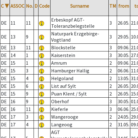
C
▼
ASSOC
No.
D
Code
Surname
TM
from
t
Erbeskopf AGT-
DE
11
11
3
26.05.
21.
Toleranzbelegstelle
Naturpark Erzgebirge-
DE
13
9
3
29.05.
10.
Vogtland
DE
13
11
Blockstelle
3
09.06.
21.
DE
14
1
Kaiserstein
3
30.05.
27.
DE
15
1
Amrum
2
09.06.
21.
DE
15
3
Hamburger Hallig
2
06.06.
11.
DE
15
4
Helgoland
2
13.05.
31.
DE
15
6
List auf Sylt
2
26.05.
20.
DE
15
9
Puan Klent / Sylt
2
26.05.
15.
DE
16
9
Oberhof
3
30.05.
01.
DE
16
11
Kieferle
3
06.06.
25.
DE
17
3
Wangerooge
2
24.05.
29.
DE
17
4
Langeoog
2
31.05.
09.
AGT