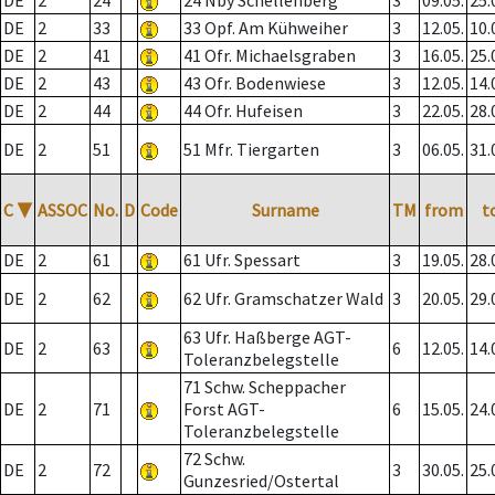
DE
2
24
24 Nby Schellenberg
3
09.05.
25.
DE
2
33
33 Opf. Am Kühweiher
3
12.05.
10.
DE
2
41
41 Ofr. Michaelsgraben
3
16.05.
25.
DE
2
43
43 Ofr. Bodenwiese
3
12.05.
14.
DE
2
44
44 Ofr. Hufeisen
3
22.05.
28.
DE
2
51
51 Mfr. Tiergarten
3
06.05.
31.
C
▼
ASSOC
No.
D
Code
Surname
TM
from
t
DE
2
61
61 Ufr. Spessart
3
19.05.
28.
DE
2
62
62 Ufr. Gramschatzer Wald
3
20.05.
29.
63 Ufr. Haßberge AGT-
DE
2
63
6
12.05.
14.
Toleranzbelegstelle
71 Schw. Scheppacher
DE
2
71
Forst AGT-
6
15.05.
24.
Toleranzbelegstelle
72 Schw.
DE
2
72
3
30.05.
25.
Gunzesried/Ostertal