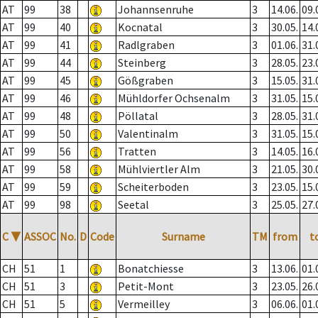
AT
99
38
Johannsenruhe
3
14.06.
09.
AT
99
40
Kocnatal
3
30.05.
14.
AT
99
41
Radlgraben
3
01.06.
31.
AT
99
44
Steinberg
3
28.05.
23.
AT
99
45
Gößgraben
3
15.05.
31.
AT
99
46
Mühldorfer Ochsenalm
3
31.05.
15.
AT
99
48
Pöllatal
3
28.05.
31.
AT
99
50
Valentinalm
3
31.05.
15.
AT
99
56
Tratten
3
14.05.
16.
AT
99
58
Mühlviertler Alm
3
21.05.
30.
AT
99
59
Scheiterboden
3
23.05.
15.
AT
99
98
Seetal
3
25.05.
27.
C
▼
ASSOC
No.
D
Code
Surname
TM
from
t
CH
51
1
Bonatchiesse
3
13.06.
01.
CH
51
3
Petit-Mont
3
23.05.
26.
CH
51
5
Vermeilley
3
06.06.
01.