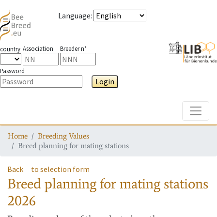
Language
:
Association
Breeder n°
country
Password
Login
Toggle
Home
Breeding Values
Breed planning for mating stations
Back
to selection form
Breed planning for mating stations
2026