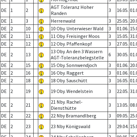
AGT Toleranz Hoher
DE
1
2
3
16.05.
01.
Randen
DE
1
3
Herrenwald
3
25.05.
20.
DE
2
10
10 Oby. Unterwieser Wald
3
01.06.
15.
DE
2
11
11 Oby. Freisinger Moos
3
15.05.
31.
DE
2
12
12 Oby. Pfaffenkopf
3
27.05.
01.
13 Oby. An den 3 Wassern
DE
2
13
6
30.05.
01.
AGT-Toleranzbelegstelle
DE
2
15
15 Oby. Sonnwendjoch
3
01.06.
20.
DE
2
16
16 Oby. Raggert
3
01.06.
01.
DE
2
18
18 Oby. Sauschütt
3
16.05.
01.
DE
2
19
19 Oby. Wendelstein
3
22.05.
31.
21 Nby. Rachel-
DE
2
21
3
13.05.
08.
Diensthütte
DE
2
22
22 Nby Bramandlberg
3
09.05.
25.
DE
2
23
23 Nby Königswald
3
29.04.
15.