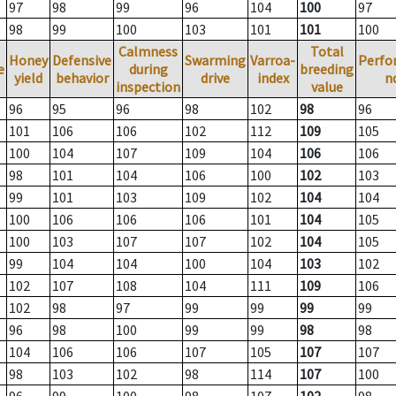
97
98
99
96
104
100
97
98
99
100
103
101
101
100
Calmness
Total
Honey
Defensive
Swarming
Varroa-
Perfo
e
during
breeding
yield
behavior
drive
index
n
inspection
value
96
95
96
98
102
98
96
101
106
106
102
112
109
105
100
104
107
109
104
106
106
98
101
104
106
100
102
103
99
101
103
109
102
104
104
100
106
106
106
101
104
105
100
103
107
107
102
104
105
99
104
104
100
104
103
102
102
107
108
104
111
109
106
102
98
97
99
99
99
99
96
98
100
99
99
98
98
104
106
106
107
105
107
107
98
103
102
98
114
107
100