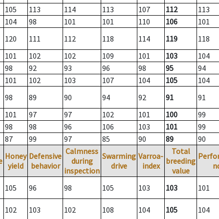
105
113
114
113
107
112
113
104
98
101
101
110
106
101
120
111
112
118
114
119
118
101
102
102
109
101
103
104
98
92
93
96
98
95
94
101
102
103
107
104
105
104
98
89
90
94
92
91
91
101
97
97
102
101
100
99
98
98
96
106
103
101
99
87
99
97
85
90
89
90
Calmness
Total
Honey
Defensive
Swarming
Varroa-
Perfo
e
during
breeding
yield
behavior
drive
index
n
inspection
value
105
96
98
105
103
103
101
102
103
102
108
104
105
104