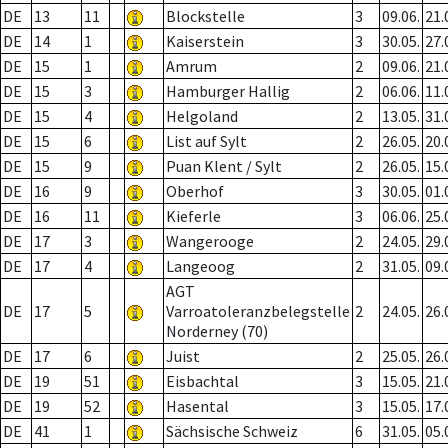
DE
13
11
Blockstelle
3
09.06.
21.
DE
14
1
Kaiserstein
3
30.05.
27.
DE
15
1
Amrum
2
09.06.
21.
DE
15
3
Hamburger Hallig
2
06.06.
11.
DE
15
4
Helgoland
2
13.05.
31.
DE
15
6
List auf Sylt
2
26.05.
20.
DE
15
9
Puan Klent / Sylt
2
26.05.
15.
DE
16
9
Oberhof
3
30.05.
01.
DE
16
11
Kieferle
3
06.06.
25.
DE
17
3
Wangerooge
2
24.05.
29.
DE
17
4
Langeoog
2
31.05.
09.
AGT
DE
17
5
Varroatoleranzbelegstelle
2
24.05.
26.
Norderney (70)
DE
17
6
Juist
2
25.05.
26.
DE
19
51
Eisbachtal
3
15.05.
21.
DE
19
52
Hasental
3
15.05.
17.
DE
41
1
Sächsische Schweiz
6
31.05.
05.