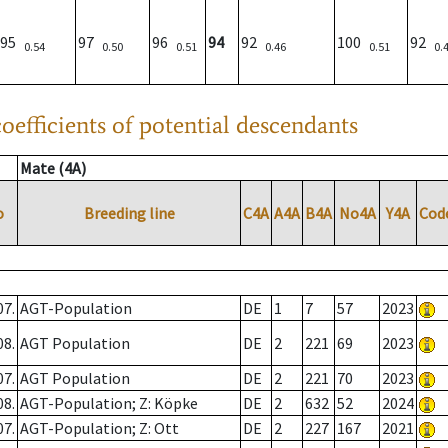
95
97
96
94
92
100
92
0.54
0.50
0.51
0.46
0.51
0.
oefficients of potential descendants
Mate (4A)
o
Breeding line
C4A
A4A
B4A
No4A
Y4A
Cod
07.
AGT-Population
DE
1
7
57
2023
08.
AGT Population
DE
2
221
69
2023
07.
AGT Population
DE
2
221
70
2023
08.
AGT-Population; Z: Köpke
DE
2
632
52
2024
07.
AGT-Population; Z: Ott
DE
2
227
167
2021