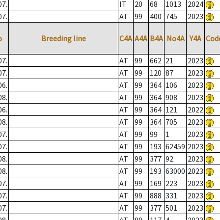
07.
IT
20
68
1013
2024
07.
AT
99
400
745
2023
o
Breeding line
C4A
A4A
B4A
No4A
Y4A
Cod
07.
AT
99
662
21
2023
07.
AT
99
120
87
2023
06.
AT
99
364
106
2023
08.
AT
99
364
908
2023
06.
AT
99
364
121
2022
08.
AT
99
364
705
2023
07.
AT
99
99
1
2023
07.
AT
99
193
62459
2023
08.
AT
99
377
92
2023
08.
AT
99
193
63000
2023
07.
AT
99
169
223
2023
07.
AT
99
888
331
2023
07.
AT
99
377
501
2023