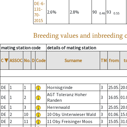
DE-6-
131-
2.6%
2.8%
90
93
0.46
0.55
70-
2015
Breeding values and inbreeding c
mating station code
details of mating station
C
▼
ASSOC
No.
D
Code
Surname
TM
from
t
DE
1
1
Hornisgrinde
3
25.05.
20.
AGT Toleranz Hoher
DE
1
2
3
16.05.
01.
Randen
DE
1
3
Herrenwald
3
25.05.
20.
DE
2
10
10 Oby. Unterwieser Wald
3
01.06.
15.
DE
2
11
11 Oby. Freisinger Moos
3
15.05.
31.