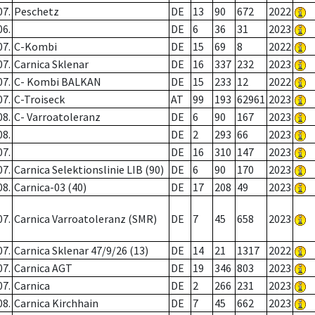
07.
Peschetz
DE
13
90
672
2022
06.
DE
6
36
31
2023
07.
C-Kombi
DE
15
69
8
2022
07.
Carnica Sklenar
DE
16
337
232
2023
07.
C- Kombi BALKAN
DE
15
233
12
2022
07.
C-Troiseck
AT
99
193
62961
2023
08.
C- Varroatoleranz
DE
6
90
167
2023
08.
DE
2
293
66
2023
07.
DE
16
310
147
2023
07.
Carnica Selektionslinie LIB (90)
DE
6
90
170
2023
08.
Carnica-03 (40)
DE
17
208
49
2023
07.
Carnica Varroatoleranz (SMR)
DE
7
45
658
2023
07.
Carnica Sklenar 47/9/26 (13)
DE
14
21
1317
2022
07.
Carnica AGT
DE
19
346
803
2023
07.
Carnica
DE
2
266
231
2023
08.
Carnica Kirchhain
DE
7
45
662
2023