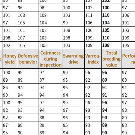
96
99
100
98
107
102
98
97
96
98
100
103
100
97
101
108
109
103
111
110
106
97
105
104
99
106
104
101
101
101
102
108
106
105
103
108
107
108
108
109
110
109
102
105
105
103
109
108
105
Calmness
Total
Honey
Defensive
Swarming
Varroa-
Perfo
e
during
breeding
yield
behavior
drive
index
n
inspection
value
100
95
97
99
96
96
97
89
89
87
95
92
89
88
86
94
94
96
92
91
91
90
94
94
94
92
91
92
100
95
97
99
96
96
97
92
93
94
97
98
94
93
92
88
88
96
93
90
89
87
88
89
95
93
89
88
95
90
89
94
93
90
90