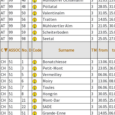
AT
99
46
Mühldorfer Ochsenalm
3
31.05.
15.
AT
99
48
Pöllatal
3
28.05.
31.
AT
99
50
Valentinalm
3
31.05.
15.
AT
99
56
Tratten
3
14.05.
16.
AT
99
58
Mühlviertler Alm
3
21.05.
30.
AT
99
59
Scheiterboden
3
23.05.
15.
AT
99
98
Seetal
3
25.05.
27.
C
▼
ASSOC
No.
D
Code
Surname
TM
from
t
CH
51
1
Bonatchiesse
3
13.06.
01.
CH
51
3
Petit-Mont
3
23.05.
26.
CH
51
5
Vermeilley
3
06.06.
01.
CH
51
6
Moiry
3
13.06.
08.
CH
51
7
Toules
3
06.06.
01.
CH
51
8
Hongrin
3
30.05.
01.
CH
51
21
Mont-Dar
3
30.05.
25.
CH
51
22
SADE
3
16.05.
01.
CH
51
51
Grande-Enne
3
14.05.
06.