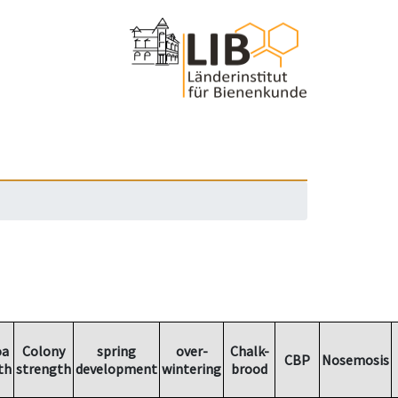
oa
Colony
spring
over-
Chalk-
CBP
Nosemosis
th
strength
development
wintering
brood