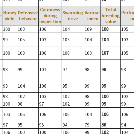
Calmness
Total
Honey
Defensive
Swarming
Varroa-
Perfo
e
during
breeding
yield
behavior
drive
index
n
inspection
value
100
108
106
104
109
108
105
99
105
103
103
104
104
103
100
103
106
108
108
107
105
98
99
101
97
98
98
98
93
104
106
95
99
99
99
98
102
103
102
98
100
102
100
98
97
102
99
99
99
103
106
106
106
104
106
106
97
95
95
94
79
86
94
106
100
100
106
99
102
104