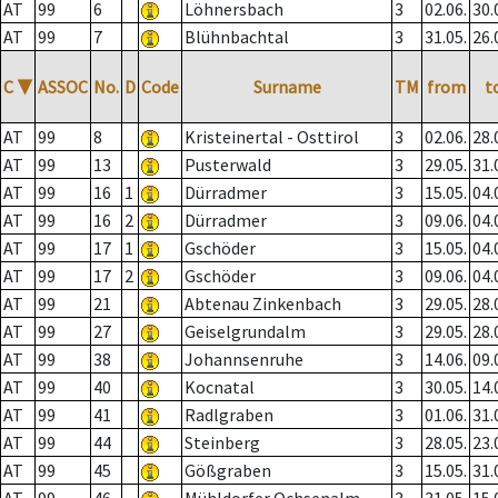
AT
99
6
Löhnersbach
3
02.06.
30.
AT
99
7
Blühnbachtal
3
31.05.
26.
C
▼
ASSOC
No.
D
Code
Surname
TM
from
t
AT
99
8
Kristeinertal - Osttirol
3
02.06.
28.
AT
99
13
Pusterwald
3
29.05.
31.
AT
99
16
1
Dürradmer
3
15.05.
04.
AT
99
16
2
Dürradmer
3
09.06.
04.
AT
99
17
1
Gschöder
3
15.05.
04.
AT
99
17
2
Gschöder
3
09.06.
04.
AT
99
21
Abtenau Zinkenbach
3
29.05.
28.
AT
99
27
Geiselgrundalm
3
29.05.
28.
AT
99
38
Johannsenruhe
3
14.06.
09.
AT
99
40
Kocnatal
3
30.05.
14.
AT
99
41
Radlgraben
3
01.06.
31.
AT
99
44
Steinberg
3
28.05.
23.
AT
99
45
Gößgraben
3
15.05.
31.