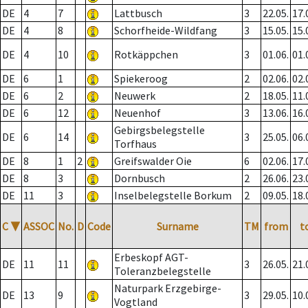
DE
4
7
Lattbusch
3
22.05.
17.
DE
4
8
Schorfheide-Wildfang
3
15.05.
15.
DE
4
10
Rotkäppchen
3
01.06.
01.
DE
6
1
Spiekeroog
2
02.06.
02.
DE
6
2
Neuwerk
2
18.05.
11.
DE
6
12
Neuenhof
3
13.06.
16.
Gebirgsbelegstelle
DE
6
14
3
25.05.
06.
Torfhaus
DE
8
1
2
Greifswalder Oie
6
02.06.
17.
DE
8
3
Dornbusch
2
26.06.
23.
DE
11
3
Inselbelegstelle Borkum
2
09.05.
18.
C
▼
ASSOC
No.
D
Code
Surname
TM
from
t
Erbeskopf AGT-
DE
11
11
3
26.05.
21.
Toleranzbelegstelle
Naturpark Erzgebirge-
DE
13
9
3
29.05.
10.
Vogtland