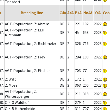
Triesdorf
o
Breeding line
C4A
A4A
B4A
No4A
Y4A
Cod
07.
AGT-Population; Z: Ahrens
DE
2
221
102
2022
AGT-Population; Z: LLH
07.
DE
7
45
658
2023
Kirchhain
07.
AGT-Population; Z: Bichlmeier
DE
2
326
716
2023
07.
AGT-Population, Z: Frey
DE
2
294
100
2022
07.
AGT-Population, Z: Fischer
DE
2
703
77
2022
07.
Z: Witt
DE
2
172
1
2022
07.
Z: Moser
DE
2
363
200
2023
AGT-Population, Z:
08.
DE
2
211
318
2023
Wintersperger
08.
C-4-3 Waldhof
DE
4
279
1
2022
07.
C-4-5 Hohenheide
DE
4
311
707
2024