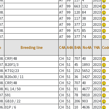
08.
AT
99
117
4
2023
07.
AT
99
663
132
2024
08.
AT
99
120
84
2023
07.
AT
99
117
38
2023
07.
AT
99
377
23
2023
08.
AT
99
671
85
2023
07.
AT
99
377
74
2023
o
Breeding line
C4A
A4A
B4A
No4A
Y4A
Cod
08.
CRP/48
CH
52
707
40
2023
07.
B20F1/3
CH
51
45
1893
2023
08.
KT02/23
CH
51
152
5652
2022
08.
B20x30 / 11
CH
51
36
3427
2022
08.
CRP/48
CH
52
707
40
2023
08.
KL 14 / 50
CH
51
91
4677
2023
07.
S91
CH
51
78
9810
2023
08.
GB10 / 22
CH
51
206
903
2024
06.
01P / 6
CH
51
10
4636
2023