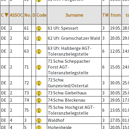
C
▼
ASSOC
No.
D
Code
Surname
TM
from
t
DE
2
61
61 Ufr. Spessart
3
19.05.
28.
DE
2
62
62 Ufr. Gramschatzer Wald
3
20.05.
29.
63 Ufr. Haßberge AGT-
DE
2
63
6
12.05.
14.
Toleranzbelegstelle
71 Schw. Scheppacher
DE
2
71
Forst AGT-
6
15.05.
24.
Toleranzbelegstelle
72 Schw.
DE
2
72
3
30.05.
25.
Gunzesried/Ostertal
DE
2
73
73 Schw. Giebelhaus
3
30.05.
25.
DE
2
74
74 Schw. Bleckenau
3
29.05.
17.
75 Schw. Hochgrat AGT-
DE
2
75
6
23.05.
01.
Toleranzbelegstelle
DE
4
3
Waldhof
3
27.05.
01.
DE
4
5
Hohenheide
3
20.05.
15.