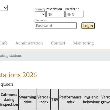
Association
Breeder n°
country
Password
Login
Info
Administration
Contact
Monitoring
ating stations
tations
2026
r queen
Calmness
Swarming
Varroa-
Performance
hygienic
Varr
during
TBV
drive
index
ndex
behaviour
grow
inspection