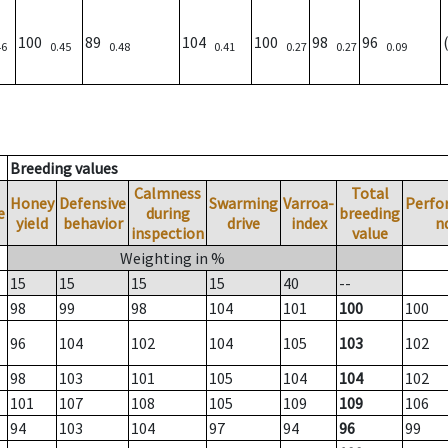
100
89
104
100
98
96
46
0.45
0.48
0.41
0.27
0.27
0.09
Breeding values
Calmness
Total
Honey
Defensive
Swarming
Varroa-
Perfo
e
during
breeding
yield
behavior
drive
index
n
inspection
value
Weighting in %
15
15
15
15
40
--
98
99
98
104
101
100
100
96
104
102
104
105
103
102
98
103
101
105
104
104
102
101
107
108
105
109
109
106
94
103
104
97
94
96
99