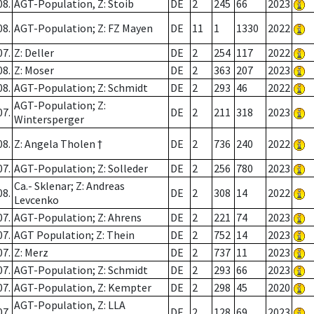
08.
AGT-Population, Z: Stoib
DE
2
245
66
2023
08.
AGT-Population; Z: FZ Mayen
DE
11
1
1330
2022
07.
Z: Deller
DE
2
254
117
2022
08.
Z: Moser
DE
2
363
207
2023
08.
AGT-Population; Z: Schmidt
DE
2
293
46
2022
AGT-Population; Z:
07.
DE
2
211
318
2023
Wintersperger
08.
Z: Angela Tholen †
DE
2
736
240
2022
07.
AGT-Population; Z: Solleder
DE
2
256
780
2023
Ca.- Sklenar; Z: Andreas
08.
DE
2
308
14
2022
Levcenko
07.
AGT-Population; Z: Ahrens
DE
2
221
74
2023
07.
AGT Population; Z: Thein
DE
2
752
14
2023
07.
Z: Merz
DE
2
737
11
2023
07.
AGT-Population; Z: Schmidt
DE
2
293
66
2023
07.
AGT-Population, Z: Kempter
DE
2
298
45
2020
AGT-Population, Z: LLA
07.
DE
2
128
69
2023