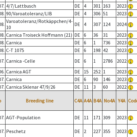
07.
4/7/Lattbusch
DE
4
301
163
2023
08.
90/Varoatoleranz/LIB
DE
4
306
51
2023
Varoatoleranz/Rotkäppchen/4-
08.
DE
4
307
124
2024
10
08.
Carnica Troiseck Hoffmann (21)
DE
6
36
31
2023
08.
Carnica
DE
6
1
736
2023
08.
C-T 1075
DE
6
198
42
2023
07.
Carnica -Celle
DE
6
1
2786
2022
06.
Carnica AGT
DE
15
252
1
2023
07.
Carnica
DE
6
90
146
2023
07.
Carnica Sklenar 47/9/26
DE
11
3
60
2022
o
Breeding line
C4A
A4A
B4A
No4A
Y4A
Cod
07.
AGT-Population
DE
11
171
309
2023
07.
Peschetz
DE
2
227
355
2023