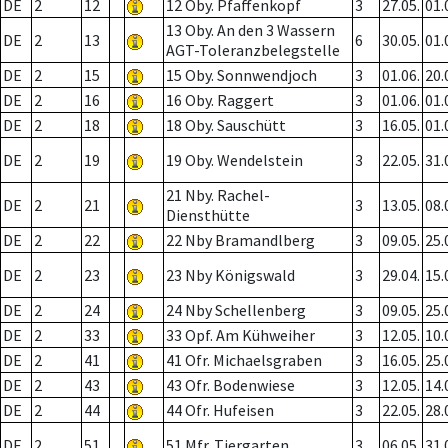
DE
2
12
12 Oby. Pfaffenkopf
3
27.05.
01.
13 Oby. An den 3 Wassern
DE
2
13
6
30.05.
01.
AGT-Toleranzbelegstelle
DE
2
15
15 Oby. Sonnwendjoch
3
01.06.
20.
DE
2
16
16 Oby. Raggert
3
01.06.
01.
DE
2
18
18 Oby. Sauschütt
3
16.05.
01.
DE
2
19
19 Oby. Wendelstein
3
22.05.
31.
21 Nby. Rachel-
DE
2
21
3
13.05.
08.
Diensthütte
DE
2
22
22 Nby Bramandlberg
3
09.05.
25.
DE
2
23
23 Nby Königswald
3
29.04.
15.
DE
2
24
24 Nby Schellenberg
3
09.05.
25.
DE
2
33
33 Opf. Am Kühweiher
3
12.05.
10.
DE
2
41
41 Ofr. Michaelsgraben
3
16.05.
25.
DE
2
43
43 Ofr. Bodenwiese
3
12.05.
14.
DE
2
44
44 Ofr. Hufeisen
3
22.05.
28.
DE
2
51
51 Mfr. Tiergarten
3
06.05.
31.