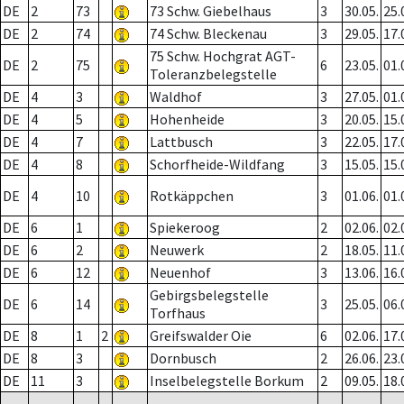
DE
2
73
73 Schw. Giebelhaus
3
30.05.
25.
DE
2
74
74 Schw. Bleckenau
3
29.05.
17.
75 Schw. Hochgrat AGT-
DE
2
75
6
23.05.
01.
Toleranzbelegstelle
DE
4
3
Waldhof
3
27.05.
01.
DE
4
5
Hohenheide
3
20.05.
15.
DE
4
7
Lattbusch
3
22.05.
17.
DE
4
8
Schorfheide-Wildfang
3
15.05.
15.
DE
4
10
Rotkäppchen
3
01.06.
01.
DE
6
1
Spiekeroog
2
02.06.
02.
DE
6
2
Neuwerk
2
18.05.
11.
DE
6
12
Neuenhof
3
13.06.
16.
Gebirgsbelegstelle
DE
6
14
3
25.05.
06.
Torfhaus
DE
8
1
2
Greifswalder Oie
6
02.06.
17.
DE
8
3
Dornbusch
2
26.06.
23.
DE
11
3
Inselbelegstelle Borkum
2
09.05.
18.