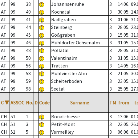
AT
99
38
Johannsenruhe
3
14.06.
09.
AT
99
40
Kocnatal
3
30.05.
14.
AT
99
41
Radlgraben
3
01.06.
31.
AT
99
44
Steinberg
3
28.05.
23.
AT
99
45
Gößgraben
3
15.05.
31.
AT
99
46
Mühldorfer Ochsenalm
3
31.05.
15.
AT
99
48
Pöllatal
3
28.05.
31.
AT
99
50
Valentinalm
3
31.05.
15.
AT
99
56
Tratten
3
14.05.
16.
AT
99
58
Mühlviertler Alm
3
21.05.
30.
AT
99
59
Scheiterboden
3
23.05.
15.
AT
99
98
Seetal
3
25.05.
27.
C
▼
ASSOC
No.
D
Code
Surname
TM
from
t
CH
51
1
Bonatchiesse
3
13.06.
01.
CH
51
3
Petit-Mont
3
23.05.
26.
CH
51
5
Vermeilley
3
06.06.
01.