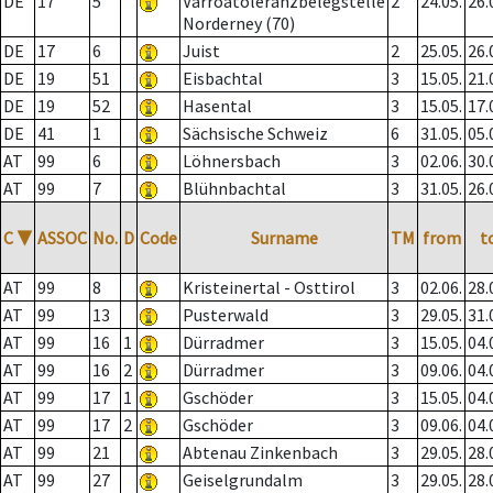
DE
17
5
Varroatoleranzbelegstelle
2
24.05.
26.
Norderney (70)
DE
17
6
Juist
2
25.05.
26.
DE
19
51
Eisbachtal
3
15.05.
21.
DE
19
52
Hasental
3
15.05.
17.
DE
41
1
Sächsische Schweiz
6
31.05.
05.
AT
99
6
Löhnersbach
3
02.06.
30.
AT
99
7
Blühnbachtal
3
31.05.
26.
C
▼
ASSOC
No.
D
Code
Surname
TM
from
t
AT
99
8
Kristeinertal - Osttirol
3
02.06.
28.
AT
99
13
Pusterwald
3
29.05.
31.
AT
99
16
1
Dürradmer
3
15.05.
04.
AT
99
16
2
Dürradmer
3
09.06.
04.
AT
99
17
1
Gschöder
3
15.05.
04.
AT
99
17
2
Gschöder
3
09.06.
04.
AT
99
21
Abtenau Zinkenbach
3
29.05.
28.
AT
99
27
Geiselgrundalm
3
29.05.
28.