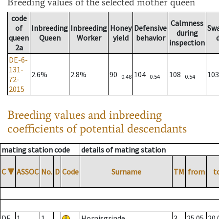
Breeding values
of the selected mother queen
code
Calmness
of
Inbreeding
Inbreeding
Honey
Defensive
Sw
during
queen
Queen
Worker
yield
behavior
inspection
2a
DE-6-
131-
2.6%
2.8%
90
104
108
10
0.48
0.54
0.54
72-
2015
Breeding values and inbreeding
coefficients of potential descendants
mating station code
details of mating station
C
▼
ASSOC
No.
D
Code
Surname
TM
from
t
DE
1
1
Hornisgrinde
3
25.05.
20.