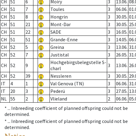
CH
51
6
Moiry
3
13.06.
08.
CH
51
7
Toules
3
06.06.
01.
CH
51
8
Hongrin
3
30.05.
01.
CH
51
21
Mont-Dar
3
30.05.
25.
CH
51
22
SADE
3
16.05.
01.
CH
51
51
Grande-Enne
3
14.05.
06.
CH
52
5
Greina
3
13.06.
31.
CH
52
7
Justistal
3
26.05.
31.
Hochgebirgsbelegstelle S-
CH
52
9
3
13.06.
26.
charl
CH
52
39
Nessleren
3
30.05.
29.
IT
4
1
Val Genova (TN)
3
06.06.
31.
IT
20
3
Pederü
3
27.05.
13.
NL
55
2
Vlieland
2
06.06.
05.
* ...
Inbreeding coefficient of planned offspring could not be
determined.
* ...
Inbreeding coefficient of planned offspring could not be
determined.