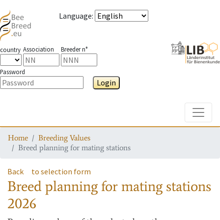
Language
:
Association
Breeder n°
country
Password
Login
Toggle
Home
Breeding Values
Breed planning for mating stations
Back
to selection form
Breed planning for mating stations
2026