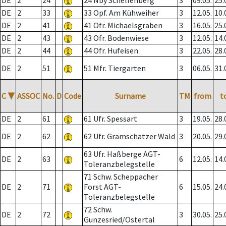
DE
2
24
24 Nby Schellenberg
3
09.05.
25.
DE
2
33
33 Opf. Am Kühweiher
3
12.05.
10.
DE
2
41
41 Ofr. Michaelsgraben
3
16.05.
25.
DE
2
43
43 Ofr. Bodenwiese
3
12.05.
14.
DE
2
44
44 Ofr. Hufeisen
3
22.05.
28.
DE
2
51
51 Mfr. Tiergarten
3
06.05.
31.
C
▼
ASSOC
No.
D
Code
Surname
TM
from
t
DE
2
61
61 Ufr. Spessart
3
19.05.
28.
DE
2
62
62 Ufr. Gramschatzer Wald
3
20.05.
29.
63 Ufr. Haßberge AGT-
DE
2
63
6
12.05.
14.
Toleranzbelegstelle
71 Schw. Scheppacher
DE
2
71
Forst AGT-
6
15.05.
24.
Toleranzbelegstelle
72 Schw.
DE
2
72
3
30.05.
25.
Gunzesried/Ostertal