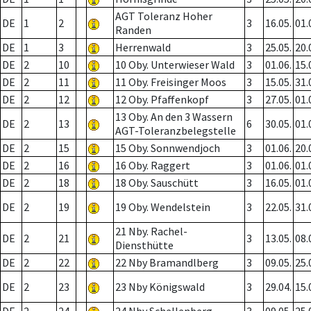
AGT Toleranz Hoher
DE
1
2
3
16.05.
01.
Randen
DE
1
3
Herrenwald
3
25.05.
20.
DE
2
10
10 Oby. Unterwieser Wald
3
01.06.
15.
DE
2
11
11 Oby. Freisinger Moos
3
15.05.
31.
DE
2
12
12 Oby. Pfaffenkopf
3
27.05.
01.
13 Oby. An den 3 Wassern
DE
2
13
6
30.05.
01.
AGT-Toleranzbelegstelle
DE
2
15
15 Oby. Sonnwendjoch
3
01.06.
20.
DE
2
16
16 Oby. Raggert
3
01.06.
01.
DE
2
18
18 Oby. Sauschütt
3
16.05.
01.
DE
2
19
19 Oby. Wendelstein
3
22.05.
31.
21 Nby. Rachel-
DE
2
21
3
13.05.
08.
Diensthütte
DE
2
22
22 Nby Bramandlberg
3
09.05.
25.
DE
2
23
23 Nby Königswald
3
29.04.
15.