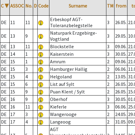
C
▼
ASSOC
No.
D
Code
Surname
TM
from
t
Erbeskopf AGT-
DE
11
11
3
26.05.
21.
Toleranzbelegstelle
Naturpark Erzgebirge-
DE
13
9
3
29.05.
10.
Vogtland
DE
13
11
Blockstelle
3
09.06.
21.
DE
14
1
Kaiserstein
3
30.05.
27.
DE
15
1
Amrum
2
09.06.
21.
DE
15
3
Hamburger Hallig
2
06.06.
11.
DE
15
4
Helgoland
2
13.05.
31.
DE
15
6
List auf Sylt
2
26.05.
20.
DE
15
9
Puan Klent / Sylt
2
26.05.
15.
DE
16
9
Oberhof
3
30.05.
01.
DE
16
11
Kieferle
3
06.06.
25.
DE
17
3
Wangerooge
2
24.05.
29.
DE
17
4
Langeoog
2
31.05.
09.
AGT