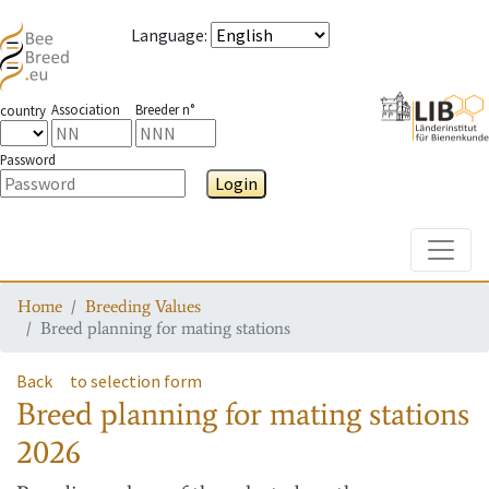
Language
:
Association
Breeder n°
country
Password
Login
Toggle
Home
Breeding Values
Breed planning for mating stations
Back
to selection form
Breed planning for mating stations
2026