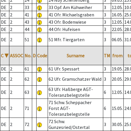
DE
2
24
24 Nby Schellenberg
3
09.05.
25.
DE
2
33
33 Opf. Am Kühweiher
3
12.05.
10.
DE
2
41
41 Ofr. Michaelsgraben
3
16.05.
25.
DE
2
43
43 Ofr. Bodenwiese
3
12.05.
14.
DE
2
44
44 Ofr. Hufeisen
3
22.05.
28.
DE
2
51
51 Mfr. Tiergarten
3
06.05.
31.
C
▼
ASSOC
No.
D
Code
Surname
TM
from
t
DE
2
61
61 Ufr. Spessart
3
19.05.
28.
DE
2
62
62 Ufr. Gramschatzer Wald
3
20.05.
29.
63 Ufr. Haßberge AGT-
DE
2
63
6
12.05.
14.
Toleranzbelegstelle
71 Schw. Scheppacher
DE
2
71
Forst AGT-
6
15.05.
24.
Toleranzbelegstelle
72 Schw.
DE
2
72
3
30.05.
25.
Gunzesried/Ostertal