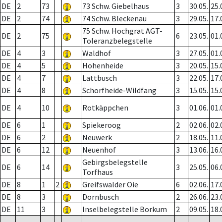
DE
2
73
73 Schw. Giebelhaus
3
30.05.
25.
DE
2
74
74 Schw. Bleckenau
3
29.05.
17.
75 Schw. Hochgrat AGT-
DE
2
75
6
23.05.
01.
Toleranzbelegstelle
DE
4
3
Waldhof
3
27.05.
01.
DE
4
5
Hohenheide
3
20.05.
15.
DE
4
7
Lattbusch
3
22.05.
17.
DE
4
8
Schorfheide-Wildfang
3
15.05.
15.
DE
4
10
Rotkäppchen
3
01.06.
01.
DE
6
1
Spiekeroog
2
02.06.
02.
DE
6
2
Neuwerk
2
18.05.
11.
DE
6
12
Neuenhof
3
13.06.
16.
Gebirgsbelegstelle
DE
6
14
3
25.05.
06.
Torfhaus
DE
8
1
2
Greifswalder Oie
6
02.06.
17.
DE
8
3
Dornbusch
2
26.06.
23.
DE
11
3
Inselbelegstelle Borkum
2
09.05.
18.