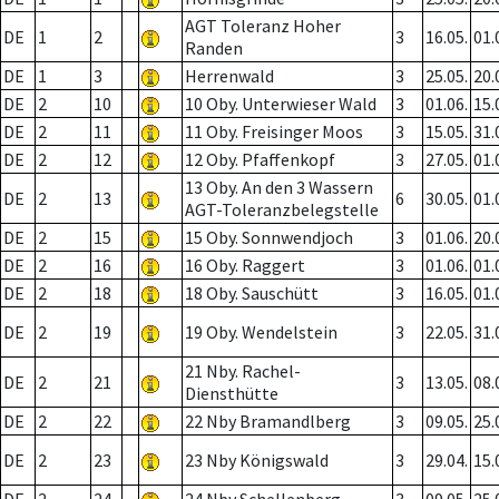
AGT Toleranz Hoher
DE
1
2
3
16.05.
01.
Randen
DE
1
3
Herrenwald
3
25.05.
20.
DE
2
10
10 Oby. Unterwieser Wald
3
01.06.
15.
DE
2
11
11 Oby. Freisinger Moos
3
15.05.
31.
DE
2
12
12 Oby. Pfaffenkopf
3
27.05.
01.
13 Oby. An den 3 Wassern
DE
2
13
6
30.05.
01.
AGT-Toleranzbelegstelle
DE
2
15
15 Oby. Sonnwendjoch
3
01.06.
20.
DE
2
16
16 Oby. Raggert
3
01.06.
01.
DE
2
18
18 Oby. Sauschütt
3
16.05.
01.
DE
2
19
19 Oby. Wendelstein
3
22.05.
31.
21 Nby. Rachel-
DE
2
21
3
13.05.
08.
Diensthütte
DE
2
22
22 Nby Bramandlberg
3
09.05.
25.
DE
2
23
23 Nby Königswald
3
29.04.
15.