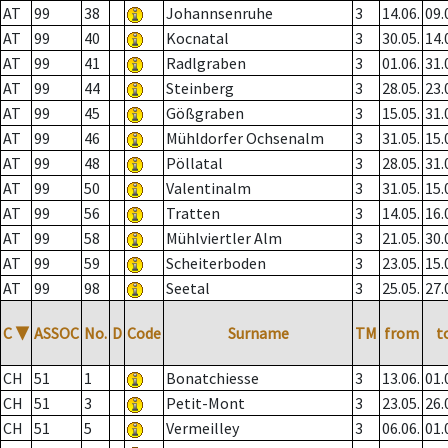
AT
99
38
Johannsenruhe
3
14.06.
09.
AT
99
40
Kocnatal
3
30.05.
14.
AT
99
41
Radlgraben
3
01.06.
31.
AT
99
44
Steinberg
3
28.05.
23.
AT
99
45
Gößgraben
3
15.05.
31.
AT
99
46
Mühldorfer Ochsenalm
3
31.05.
15.
AT
99
48
Pöllatal
3
28.05.
31.
AT
99
50
Valentinalm
3
31.05.
15.
AT
99
56
Tratten
3
14.05.
16.
AT
99
58
Mühlviertler Alm
3
21.05.
30.
AT
99
59
Scheiterboden
3
23.05.
15.
AT
99
98
Seetal
3
25.05.
27.
C
▼
ASSOC
No.
D
Code
Surname
TM
from
t
CH
51
1
Bonatchiesse
3
13.06.
01.
CH
51
3
Petit-Mont
3
23.05.
26.
CH
51
5
Vermeilley
3
06.06.
01.