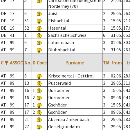
DE
17
5
Varroatoleranzbelegstelle
2
24.05.
26.
Norderney (70)
DE
17
6
Juist
2
25.05.
26.
DE
19
51
Eisbachtal
3
15.05.
21.
DE
19
52
Hasental
3
15.05.
17.
DE
41
1
Sächsische Schweiz
6
31.05.
05.
AT
99
6
Löhnersbach
3
02.06.
30.
AT
99
7
Blühnbachtal
3
31.05.
26.
C
▼
ASSOC
No.
D
Code
Surname
TM
from
t
AT
99
8
Kristeinertal - Osttirol
3
02.06.
28.
AT
99
13
Pusterwald
3
29.05.
31.
AT
99
16
1
Dürradmer
3
15.05.
04.
AT
99
16
2
Dürradmer
3
09.06.
04.
AT
99
17
1
Gschöder
3
15.05.
04.
AT
99
17
2
Gschöder
3
09.06.
04.
AT
99
21
Abtenau Zinkenbach
3
29.05.
28.
AT
99
27
Geiselgrundalm
3
29.05.
28.