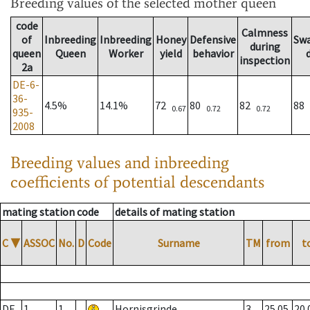
Breeding values
of the selected mother queen
code
Calmness
of
Inbreeding
Inbreeding
Honey
Defensive
Sw
during
queen
Queen
Worker
yield
behavior
inspection
2a
DE-6-
36-
4.5%
14.1%
72
80
82
88
0.67
0.72
0.72
935-
2008
Breeding values and inbreeding
coefficients of potential descendants
mating station code
details of mating station
C
▼
ASSOC
No.
D
Code
Surname
TM
from
t
DE
1
1
Hornisgrinde
3
25.05.
20.