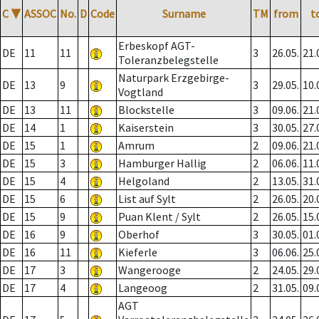
C
▼
ASSOC
No.
D
Code
Surname
TM
from
t
Erbeskopf AGT-
DE
11
11
3
26.05.
21.
Toleranzbelegstelle
Naturpark Erzgebirge-
DE
13
9
3
29.05.
10.
Vogtland
DE
13
11
Blockstelle
3
09.06.
21.
DE
14
1
Kaiserstein
3
30.05.
27.
DE
15
1
Amrum
2
09.06.
21.
DE
15
3
Hamburger Hallig
2
06.06.
11.
DE
15
4
Helgoland
2
13.05.
31.
DE
15
6
List auf Sylt
2
26.05.
20.
DE
15
9
Puan Klent / Sylt
2
26.05.
15.
DE
16
9
Oberhof
3
30.05.
01.
DE
16
11
Kieferle
3
06.06.
25.
DE
17
3
Wangerooge
2
24.05.
29.
DE
17
4
Langeoog
2
31.05.
09.
AGT