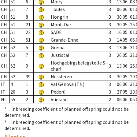
CH
51
6
Moiry
3
13.06.
08.
CH
51
7
Toules
3
06.06.
01.
CH
51
8
Hongrin
3
30.05.
01.
CH
51
21
Mont-Dar
3
30.05.
25.
CH
51
22
SADE
3
16.05.
01.
CH
51
51
Grande-Enne
3
14.05.
06.
CH
52
5
Greina
3
13.06.
31.
CH
52
7
Justistal
3
26.05.
31.
Hochgebirgsbelegstelle S-
CH
52
9
3
13.06.
26.
charl
CH
52
39
Nessleren
3
30.05.
29.
IT
4
1
Val Genova (TN)
3
06.06.
31.
IT
20
3
Pederü
3
27.05.
13.
NL
55
2
Vlieland
2
06.06.
05.
* ...
Inbreeding coefficient of planned offspring could not be
determined.
* ...
Inbreeding coefficient of planned offspring could not be
determined.