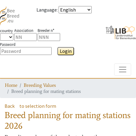
Language
:
Association
Breeder n°
country
Password
Login
Toggle
Home
Breeding Values
Breed planning for mating stations
Back
to selection form
Breed planning for mating stations
2026