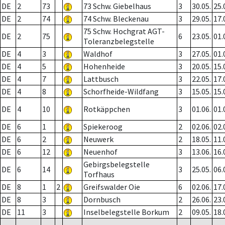
DE
2
73
73 Schw. Giebelhaus
3
30.05.
25.
DE
2
74
74 Schw. Bleckenau
3
29.05.
17.
75 Schw. Hochgrat AGT-
DE
2
75
6
23.05.
01.
Toleranzbelegstelle
DE
4
3
Waldhof
3
27.05.
01.
DE
4
5
Hohenheide
3
20.05.
15.
DE
4
7
Lattbusch
3
22.05.
17.
DE
4
8
Schorfheide-Wildfang
3
15.05.
15.
DE
4
10
Rotkäppchen
3
01.06.
01.
DE
6
1
Spiekeroog
2
02.06.
02.
DE
6
2
Neuwerk
2
18.05.
11.
DE
6
12
Neuenhof
3
13.06.
16.
Gebirgsbelegstelle
DE
6
14
3
25.05.
06.
Torfhaus
DE
8
1
2
Greifswalder Oie
6
02.06.
17.
DE
8
3
Dornbusch
2
26.06.
23.
DE
11
3
Inselbelegstelle Borkum
2
09.05.
18.