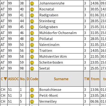
AT
99
38
Johannsenruhe
3
14.06.
09.
AT
99
40
Kocnatal
3
30.05.
14.
AT
99
41
Radlgraben
3
01.06.
31.
AT
99
44
Steinberg
3
28.05.
23.
AT
99
45
Gößgraben
3
15.05.
31.
AT
99
46
Mühldorfer Ochsenalm
3
31.05.
15.
AT
99
48
Pöllatal
3
28.05.
31.
AT
99
50
Valentinalm
3
31.05.
15.
AT
99
56
Tratten
3
14.05.
16.
AT
99
58
Mühlviertler Alm
3
21.05.
30.
AT
99
59
Scheiterboden
3
23.05.
15.
AT
99
98
Seetal
3
25.05.
27.
C
▼
ASSOC
No.
D
Code
Surname
TM
from
t
CH
51
1
Bonatchiesse
3
13.06.
01.
CH
51
3
Petit-Mont
3
23.05.
26.
CH
51
5
Vermeilley
3
06.06.
01.