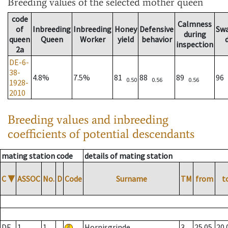
Breeding values
of the selected mother queen
code
Calmness
of
Inbreeding
Inbreeding
Honey
Defensive
Sw
during
queen
Queen
Worker
yield
behavior
inspection
2a
DE-6-
38-
4.8%
7.5%
81
88
89
96
0.50
0.56
0.56
1928-
2010
Breeding values and inbreeding
coefficients of potential descendants
mating station code
details of mating station
C
▼
ASSOC
No.
D
Code
Surname
TM
from
t
DE
1
1
Hornisgrinde
3
25.05.
20.