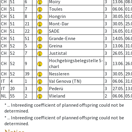
CH
51
6
Moiry
3
13.06.
08.
CH
51
7
Toules
3
06.06.
01.
CH
51
8
Hongrin
3
30.05.
01.
CH
51
21
Mont-Dar
3
30.05.
25.
CH
51
22
SADE
3
16.05.
01.
CH
51
51
Grande-Enne
3
14.05.
06.
CH
52
5
Greina
3
13.06.
31.
CH
52
7
Justistal
3
26.05.
31.
Hochgebirgsbelegstelle S-
CH
52
9
3
13.06.
26.
charl
CH
52
39
Nessleren
3
30.05.
29.
IT
4
1
Val Genova (TN)
3
06.06.
31.
IT
20
3
Pederü
3
27.05.
13.
NL
55
2
Vlieland
2
06.06.
05.
* ...
Inbreeding coefficient of planned offspring could not be
determined.
* ...
Inbreeding coefficient of planned offspring could not be
determined.