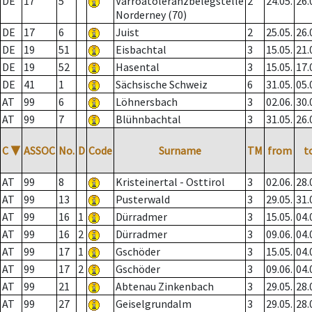
DE
17
5
Varroatoleranzbelegstelle
2
24.05.
26.
Norderney (70)
DE
17
6
Juist
2
25.05.
26.
DE
19
51
Eisbachtal
3
15.05.
21.
DE
19
52
Hasental
3
15.05.
17.
DE
41
1
Sächsische Schweiz
6
31.05.
05.
AT
99
6
Löhnersbach
3
02.06.
30.
AT
99
7
Blühnbachtal
3
31.05.
26.
C
▼
ASSOC
No.
D
Code
Surname
TM
from
t
AT
99
8
Kristeinertal - Osttirol
3
02.06.
28.
AT
99
13
Pusterwald
3
29.05.
31.
AT
99
16
1
Dürradmer
3
15.05.
04.
AT
99
16
2
Dürradmer
3
09.06.
04.
AT
99
17
1
Gschöder
3
15.05.
04.
AT
99
17
2
Gschöder
3
09.06.
04.
AT
99
21
Abtenau Zinkenbach
3
29.05.
28.
AT
99
27
Geiselgrundalm
3
29.05.
28.