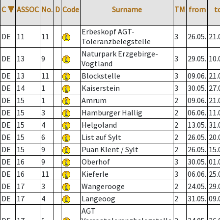
C
▼
ASSOC
No.
D
Code
Surname
TM
from
t
Erbeskopf AGT-
DE
11
11
3
26.05.
21.
Toleranzbelegstelle
Naturpark Erzgebirge-
DE
13
9
3
29.05.
10.
Vogtland
DE
13
11
Blockstelle
3
09.06.
21.
DE
14
1
Kaiserstein
3
30.05.
27.
DE
15
1
Amrum
2
09.06.
21.
DE
15
3
Hamburger Hallig
2
06.06.
11.
DE
15
4
Helgoland
2
13.05.
31.
DE
15
6
List auf Sylt
2
26.05.
20.
DE
15
9
Puan Klent / Sylt
2
26.05.
15.
DE
16
9
Oberhof
3
30.05.
01.
DE
16
11
Kieferle
3
06.06.
25.
DE
17
3
Wangerooge
2
24.05.
29.
DE
17
4
Langeoog
2
31.05.
09.
AGT