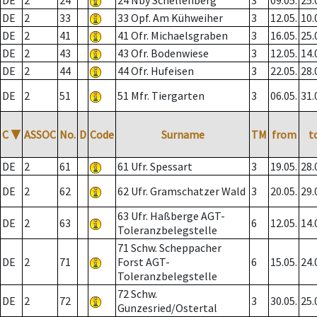
DE
2
24
24 Nby Schellenberg
3
09.05.
25.
DE
2
33
33 Opf. Am Kühweiher
3
12.05.
10.
DE
2
41
41 Ofr. Michaelsgraben
3
16.05.
25.
DE
2
43
43 Ofr. Bodenwiese
3
12.05.
14.
DE
2
44
44 Ofr. Hufeisen
3
22.05.
28.
DE
2
51
51 Mfr. Tiergarten
3
06.05.
31.
C
▼
ASSOC
No.
D
Code
Surname
TM
from
t
DE
2
61
61 Ufr. Spessart
3
19.05.
28.
DE
2
62
62 Ufr. Gramschatzer Wald
3
20.05.
29.
63 Ufr. Haßberge AGT-
DE
2
63
6
12.05.
14.
Toleranzbelegstelle
71 Schw. Scheppacher
DE
2
71
Forst AGT-
6
15.05.
24.
Toleranzbelegstelle
72 Schw.
DE
2
72
3
30.05.
25.
Gunzesried/Ostertal