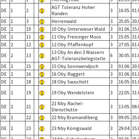
AGT Toleranz Hoher
DE
1
2
3
16.05.
01.
Randen
DE
1
3
Herrenwald
3
25.05.
20.
DE
2
10
10 Oby. Unterwieser Wald
3
01.06.
15.
DE
2
11
11 Oby. Freisinger Moos
3
15.05.
31.
DE
2
12
12 Oby. Pfaffenkopf
3
27.05.
01.
13 Oby. An den 3 Wassern
DE
2
13
6
30.05.
01.
AGT-Toleranzbelegstelle
DE
2
15
15 Oby. Sonnwendjoch
3
01.06.
20.
DE
2
16
16 Oby. Raggert
3
01.06.
01.
DE
2
18
18 Oby. Sauschütt
3
16.05.
01.
DE
2
19
19 Oby. Wendelstein
3
22.05.
31.
21 Nby. Rachel-
DE
2
21
3
13.05.
08.
Diensthütte
DE
2
22
22 Nby Bramandlberg
3
09.05.
25.
DE
2
23
23 Nby Königswald
3
29.04.
15.