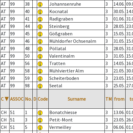
AT
99
38
Johannsenruhe
3
14.06.
09.
AT
99
40
Kocnatal
3
30.05.
14.
AT
99
41
Radlgraben
3
01.06.
31.
AT
99
44
Steinberg
3
28.05.
23.
AT
99
45
Gößgraben
3
15.05.
31.
AT
99
46
Mühldorfer Ochsenalm
3
31.05.
15.
AT
99
48
Pöllatal
3
28.05.
31.
AT
99
50
Valentinalm
3
31.05.
15.
AT
99
56
Tratten
3
14.05.
16.
AT
99
58
Mühlviertler Alm
3
21.05.
30.
AT
99
59
Scheiterboden
3
23.05.
15.
AT
99
98
Seetal
3
25.05.
27.
C
▼
ASSOC
No.
D
Code
Surname
TM
from
t
CH
51
1
Bonatchiesse
3
13.06.
01.
CH
51
3
Petit-Mont
3
23.05.
26.
CH
51
5
Vermeilley
3
06.06.
01.