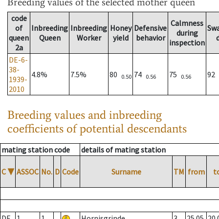
Breeding values
of the selected mother queen
code
Calmness
of
Inbreeding
Inbreeding
Honey
Defensive
Sw
during
queen
Queen
Worker
yield
behavior
inspection
2a
DE-6-
38-
4.8%
7.5%
80
74
75
92
0.50
0.56
0.56
1939-
2010
Breeding values and inbreeding
coefficients of potential descendants
mating station code
details of mating station
C
▼
ASSOC
No.
D
Code
Surname
TM
from
t
DE
1
1
Hornisgrinde
3
25.05.
20.