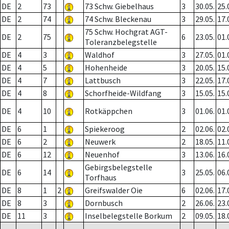
DE
2
73
73 Schw. Giebelhaus
3
30.05.
25.
DE
2
74
74 Schw. Bleckenau
3
29.05.
17.
75 Schw. Hochgrat AGT-
DE
2
75
6
23.05.
01.
Toleranzbelegstelle
DE
4
3
Waldhof
3
27.05.
01.
DE
4
5
Hohenheide
3
20.05.
15.
DE
4
7
Lattbusch
3
22.05.
17.
DE
4
8
Schorfheide-Wildfang
3
15.05.
15.
DE
4
10
Rotkäppchen
3
01.06.
01.
DE
6
1
Spiekeroog
2
02.06.
02.
DE
6
2
Neuwerk
2
18.05.
11.
DE
6
12
Neuenhof
3
13.06.
16.
Gebirgsbelegstelle
DE
6
14
3
25.05.
06.
Torfhaus
DE
8
1
2
Greifswalder Oie
6
02.06.
17.
DE
8
3
Dornbusch
2
26.06.
23.
DE
11
3
Inselbelegstelle Borkum
2
09.05.
18.