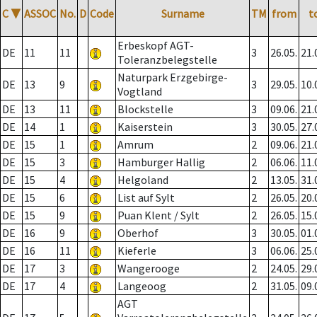
C
▼
ASSOC
No.
D
Code
Surname
TM
from
t
Erbeskopf AGT-
DE
11
11
3
26.05.
21.
Toleranzbelegstelle
Naturpark Erzgebirge-
DE
13
9
3
29.05.
10.
Vogtland
DE
13
11
Blockstelle
3
09.06.
21.
DE
14
1
Kaiserstein
3
30.05.
27.
DE
15
1
Amrum
2
09.06.
21.
DE
15
3
Hamburger Hallig
2
06.06.
11.
DE
15
4
Helgoland
2
13.05.
31.
DE
15
6
List auf Sylt
2
26.05.
20.
DE
15
9
Puan Klent / Sylt
2
26.05.
15.
DE
16
9
Oberhof
3
30.05.
01.
DE
16
11
Kieferle
3
06.06.
25.
DE
17
3
Wangerooge
2
24.05.
29.
DE
17
4
Langeoog
2
31.05.
09.
AGT