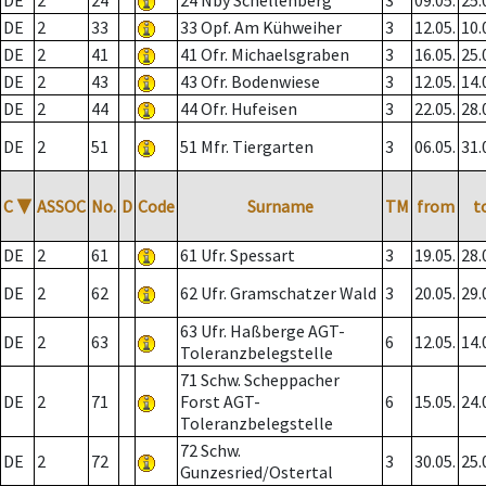
DE
2
24
24 Nby Schellenberg
3
09.05.
25.
DE
2
33
33 Opf. Am Kühweiher
3
12.05.
10.
DE
2
41
41 Ofr. Michaelsgraben
3
16.05.
25.
DE
2
43
43 Ofr. Bodenwiese
3
12.05.
14.
DE
2
44
44 Ofr. Hufeisen
3
22.05.
28.
DE
2
51
51 Mfr. Tiergarten
3
06.05.
31.
C
▼
ASSOC
No.
D
Code
Surname
TM
from
t
DE
2
61
61 Ufr. Spessart
3
19.05.
28.
DE
2
62
62 Ufr. Gramschatzer Wald
3
20.05.
29.
63 Ufr. Haßberge AGT-
DE
2
63
6
12.05.
14.
Toleranzbelegstelle
71 Schw. Scheppacher
DE
2
71
Forst AGT-
6
15.05.
24.
Toleranzbelegstelle
72 Schw.
DE
2
72
3
30.05.
25.
Gunzesried/Ostertal