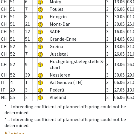
CH
51
6
Moiry
3
13.06.
08.
CH
51
7
Toules
3
06.06.
01.
CH
51
8
Hongrin
3
30.05.
01.
CH
51
21
Mont-Dar
3
30.05.
25.
CH
51
22
SADE
3
16.05.
01.
CH
51
51
Grande-Enne
3
14.05.
06.
CH
52
5
Greina
3
13.06.
31.
CH
52
7
Justistal
3
26.05.
31.
Hochgebirgsbelegstelle S-
CH
52
9
3
13.06.
26.
charl
CH
52
39
Nessleren
3
30.05.
29.
IT
4
1
Val Genova (TN)
3
06.06.
31.
IT
20
3
Pederü
3
27.05.
13.
NL
55
2
Vlieland
2
06.06.
05.
* ...
Inbreeding coefficient of planned offspring could not be
determined.
* ...
Inbreeding coefficient of planned offspring could not be
determined.