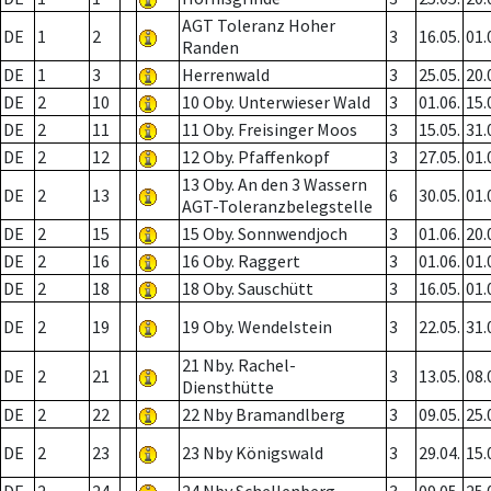
AGT Toleranz Hoher
DE
1
2
3
16.05.
01.
Randen
DE
1
3
Herrenwald
3
25.05.
20.
DE
2
10
10 Oby. Unterwieser Wald
3
01.06.
15.
DE
2
11
11 Oby. Freisinger Moos
3
15.05.
31.
DE
2
12
12 Oby. Pfaffenkopf
3
27.05.
01.
13 Oby. An den 3 Wassern
DE
2
13
6
30.05.
01.
AGT-Toleranzbelegstelle
DE
2
15
15 Oby. Sonnwendjoch
3
01.06.
20.
DE
2
16
16 Oby. Raggert
3
01.06.
01.
DE
2
18
18 Oby. Sauschütt
3
16.05.
01.
DE
2
19
19 Oby. Wendelstein
3
22.05.
31.
21 Nby. Rachel-
DE
2
21
3
13.05.
08.
Diensthütte
DE
2
22
22 Nby Bramandlberg
3
09.05.
25.
DE
2
23
23 Nby Königswald
3
29.04.
15.