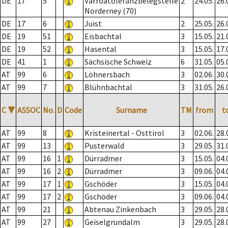
DE
17
5
Varroatoleranzbelegstelle
2
24.05.
26.
Norderney (70)
DE
17
6
Juist
2
25.05.
26.
DE
19
51
Eisbachtal
3
15.05.
21.
DE
19
52
Hasental
3
15.05.
17.
DE
41
1
Sächsische Schweiz
6
31.05.
05.
AT
99
6
Löhnersbach
3
02.06.
30.
AT
99
7
Blühnbachtal
3
31.05.
26.
C
▼
ASSOC
No.
D
Code
Surname
TM
from
t
AT
99
8
Kristeinertal - Osttirol
3
02.06.
28.
AT
99
13
Pusterwald
3
29.05.
31.
AT
99
16
1
Dürradmer
3
15.05.
04.
AT
99
16
2
Dürradmer
3
09.06.
04.
AT
99
17
1
Gschöder
3
15.05.
04.
AT
99
17
2
Gschöder
3
09.06.
04.
AT
99
21
Abtenau Zinkenbach
3
29.05.
28.
AT
99
27
Geiselgrundalm
3
29.05.
28.