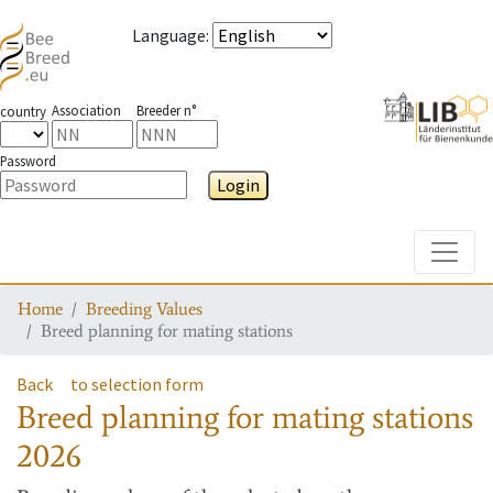
Language
:
Association
Breeder n°
country
Password
Login
Toggle
Home
Breeding Values
Breed planning for mating stations
Back
to selection form
Breed planning for mating stations
2026