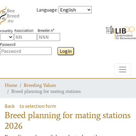
Language
:
Association
Breeder n°
country
Password
Login
Toggle
Home
Breeding Values
Breed planning for mating stations
Back
to selection form
Breed planning for mating stations
2026