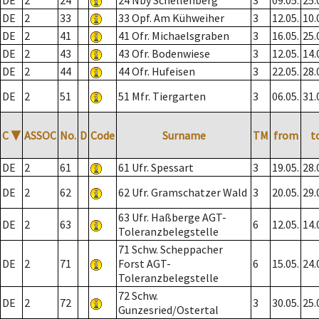
DE
2
24
24 Nby Schellenberg
3
09.05.
25.
DE
2
33
33 Opf. Am Kühweiher
3
12.05.
10.
DE
2
41
41 Ofr. Michaelsgraben
3
16.05.
25.
DE
2
43
43 Ofr. Bodenwiese
3
12.05.
14.
DE
2
44
44 Ofr. Hufeisen
3
22.05.
28.
DE
2
51
51 Mfr. Tiergarten
3
06.05.
31.
C
▼
ASSOC
No.
D
Code
Surname
TM
from
t
DE
2
61
61 Ufr. Spessart
3
19.05.
28.
DE
2
62
62 Ufr. Gramschatzer Wald
3
20.05.
29.
63 Ufr. Haßberge AGT-
DE
2
63
6
12.05.
14.
Toleranzbelegstelle
71 Schw. Scheppacher
DE
2
71
Forst AGT-
6
15.05.
24.
Toleranzbelegstelle
72 Schw.
DE
2
72
3
30.05.
25.
Gunzesried/Ostertal