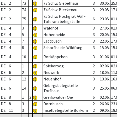
DE
2
73
73 Schw. Giebelhaus
3
30.05.
25.
DE
2
74
74 Schw. Bleckenau
3
29.05.
17.
75 Schw. Hochgrat AGT-
DE
2
75
6
23.05.
01.
Toleranzbelegstelle
DE
4
3
Waldhof
3
27.05.
01.
DE
4
5
Hohenheide
3
20.05.
15.
DE
4
7
Lattbusch
3
22.05.
17.
DE
4
8
Schorfheide-Wildfang
3
15.05.
15.
DE
4
10
Rotkäppchen
3
01.06.
01.
DE
6
1
Spiekeroog
2
02.06.
02.
DE
6
2
Neuwerk
2
18.05.
11.
DE
6
12
Neuenhof
3
13.06.
16.
Gebirgsbelegstelle
DE
6
14
3
25.05.
06.
Torfhaus
DE
8
1
2
Greifswalder Oie
6
02.06.
17.
DE
8
3
Dornbusch
2
26.06.
23.
DE
11
3
Inselbelegstelle Borkum
2
09.05.
18.