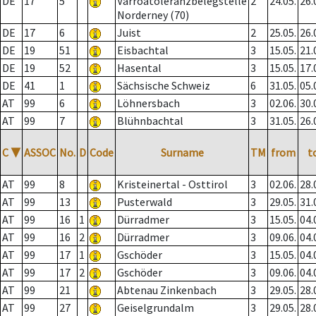
DE
17
5
Varroatoleranzbelegstelle
2
24.05.
26.
Norderney (70)
DE
17
6
Juist
2
25.05.
26.
DE
19
51
Eisbachtal
3
15.05.
21.
DE
19
52
Hasental
3
15.05.
17.
DE
41
1
Sächsische Schweiz
6
31.05.
05.
AT
99
6
Löhnersbach
3
02.06.
30.
AT
99
7
Blühnbachtal
3
31.05.
26.
C
▼
ASSOC
No.
D
Code
Surname
TM
from
t
AT
99
8
Kristeinertal - Osttirol
3
02.06.
28.
AT
99
13
Pusterwald
3
29.05.
31.
AT
99
16
1
Dürradmer
3
15.05.
04.
AT
99
16
2
Dürradmer
3
09.06.
04.
AT
99
17
1
Gschöder
3
15.05.
04.
AT
99
17
2
Gschöder
3
09.06.
04.
AT
99
21
Abtenau Zinkenbach
3
29.05.
28.
AT
99
27
Geiselgrundalm
3
29.05.
28.