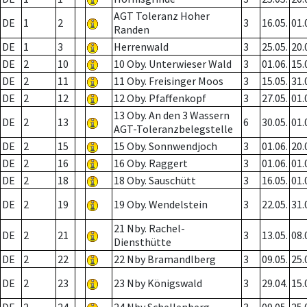
AGT Toleranz Hoher
DE
1
2
3
16.05.
01.
Randen
DE
1
3
Herrenwald
3
25.05.
20.
DE
2
10
10 Oby. Unterwieser Wald
3
01.06.
15.
DE
2
11
11 Oby. Freisinger Moos
3
15.05.
31.
DE
2
12
12 Oby. Pfaffenkopf
3
27.05.
01.
13 Oby. An den 3 Wassern
DE
2
13
6
30.05.
01.
AGT-Toleranzbelegstelle
DE
2
15
15 Oby. Sonnwendjoch
3
01.06.
20.
DE
2
16
16 Oby. Raggert
3
01.06.
01.
DE
2
18
18 Oby. Sauschütt
3
16.05.
01.
DE
2
19
19 Oby. Wendelstein
3
22.05.
31.
21 Nby. Rachel-
DE
2
21
3
13.05.
08.
Diensthütte
DE
2
22
22 Nby Bramandlberg
3
09.05.
25.
DE
2
23
23 Nby Königswald
3
29.04.
15.