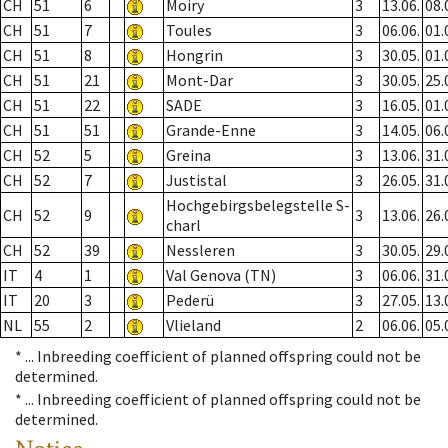
CH
51
6
Moiry
3
13.06.
08.
CH
51
7
Toules
3
06.06.
01.
CH
51
8
Hongrin
3
30.05.
01.
CH
51
21
Mont-Dar
3
30.05.
25.
CH
51
22
SADE
3
16.05.
01.
CH
51
51
Grande-Enne
3
14.05.
06.
CH
52
5
Greina
3
13.06.
31.
CH
52
7
Justistal
3
26.05.
31.
Hochgebirgsbelegstelle S-
CH
52
9
3
13.06.
26.
charl
CH
52
39
Nessleren
3
30.05.
29.
IT
4
1
Val Genova (TN)
3
06.06.
31.
IT
20
3
Pederü
3
27.05.
13.
NL
55
2
Vlieland
2
06.06.
05.
* ...
Inbreeding coefficient of planned offspring could not be
determined.
* ...
Inbreeding coefficient of planned offspring could not be
determined.