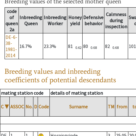
Breeding values
of the selected mother queen
code
Calmness
of
Inbreeding
Inbreeding
Honey
Defensive
Sw
during
queen
Queen
Worker
yield
behavior
inspection
2a
DE-6-
38-
16.7%
23.3%
81
80
82
10
0.62
0.68
0.68
1981-
2014
Breeding values and inbreeding
coefficients of potential descendants
mating station code
details of mating station
C
▼
ASSOC
No.
D
Code
Surname
TM
from
t
DE
1
1
Hornisgrinde
3
25.05.
20.