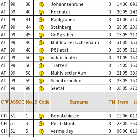
AT
99
38
Johannsenruhe
3
14.06.
09.
AT
99
40
Kocnatal
3
30.05.
14.
AT
99
41
Radlgraben
3
01.06.
31.
AT
99
44
Steinberg
3
28.05.
23.
AT
99
45
Gößgraben
3
15.05.
31.
AT
99
46
Mühldorfer Ochsenalm
3
31.05.
15.
AT
99
48
Pöllatal
3
28.05.
31.
AT
99
50
Valentinalm
3
31.05.
15.
AT
99
56
Tratten
3
14.05.
16.
AT
99
58
Mühlviertler Alm
3
21.05.
30.
AT
99
59
Scheiterboden
3
23.05.
15.
AT
99
98
Seetal
3
25.05.
27.
C
▼
ASSOC
No.
D
Code
Surname
TM
from
t
CH
51
1
Bonatchiesse
3
13.06.
01.
CH
51
3
Petit-Mont
3
23.05.
26.
CH
51
5
Vermeilley
3
06.06.
01.