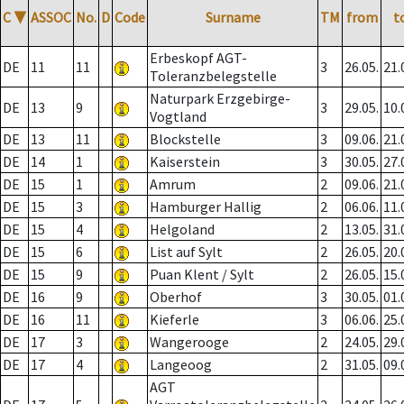
C
▼
ASSOC
No.
D
Code
Surname
TM
from
t
Erbeskopf AGT-
DE
11
11
3
26.05.
21.
Toleranzbelegstelle
Naturpark Erzgebirge-
DE
13
9
3
29.05.
10.
Vogtland
DE
13
11
Blockstelle
3
09.06.
21.
DE
14
1
Kaiserstein
3
30.05.
27.
DE
15
1
Amrum
2
09.06.
21.
DE
15
3
Hamburger Hallig
2
06.06.
11.
DE
15
4
Helgoland
2
13.05.
31.
DE
15
6
List auf Sylt
2
26.05.
20.
DE
15
9
Puan Klent / Sylt
2
26.05.
15.
DE
16
9
Oberhof
3
30.05.
01.
DE
16
11
Kieferle
3
06.06.
25.
DE
17
3
Wangerooge
2
24.05.
29.
DE
17
4
Langeoog
2
31.05.
09.
AGT