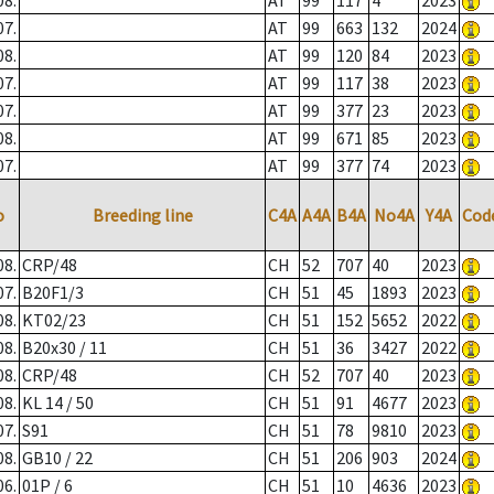
08.
AT
99
117
4
2023
07.
AT
99
663
132
2024
08.
AT
99
120
84
2023
07.
AT
99
117
38
2023
07.
AT
99
377
23
2023
08.
AT
99
671
85
2023
07.
AT
99
377
74
2023
o
Breeding line
C4A
A4A
B4A
No4A
Y4A
Cod
08.
CRP/48
CH
52
707
40
2023
07.
B20F1/3
CH
51
45
1893
2023
08.
KT02/23
CH
51
152
5652
2022
08.
B20x30 / 11
CH
51
36
3427
2022
08.
CRP/48
CH
52
707
40
2023
08.
KL 14 / 50
CH
51
91
4677
2023
07.
S91
CH
51
78
9810
2023
08.
GB10 / 22
CH
51
206
903
2024
06.
01P / 6
CH
51
10
4636
2023