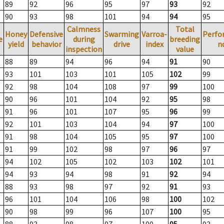
89
92
96
95
97
93
92
90
93
98
101
94
94
95
Calmness
Total
Honey
Defensive
Swarming
Varroa-
Perfo
e
during
breeding
yield
behavior
drive
index
n
inspection
value
88
89
94
96
94
91
90
93
101
103
101
105
102
99
92
98
104
108
97
99
100
90
96
101
104
92
95
98
91
96
101
107
95
96
99
92
101
103
104
94
97
100
91
98
104
105
95
97
100
91
99
102
98
97
96
97
94
102
105
102
103
102
101
94
93
94
98
91
92
94
88
93
98
97
92
91
93
96
101
104
106
98
100
102
90
98
99
96
107
100
95