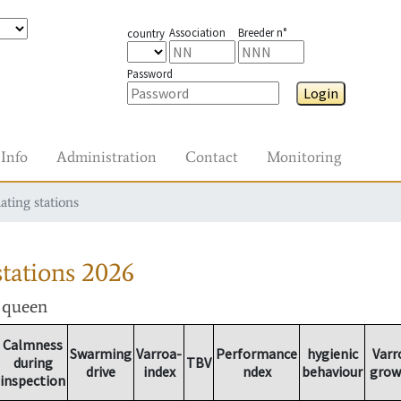
Association
Breeder n°
country
Password
Login
Info
Administration
Contact
Monitoring
ating stations
tations
2026
r queen
Calmness
Swarming
Varroa-
Performance
hygienic
Varr
during
TBV
drive
index
ndex
behaviour
grow
inspection