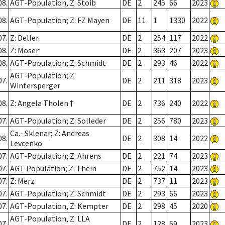
08.
AGT-Population, Z: Stoib
DE
2
245
66
2023
08.
AGT-Population; Z: FZ Mayen
DE
11
1
1330
2022
07.
Z: Deller
DE
2
254
117
2022
08.
Z: Moser
DE
2
363
207
2023
08.
AGT-Population; Z: Schmidt
DE
2
293
46
2022
AGT-Population; Z:
07.
DE
2
211
318
2023
Wintersperger
08.
Z: Angela Tholen †
DE
2
736
240
2022
07.
AGT-Population; Z: Solleder
DE
2
256
780
2023
Ca.- Sklenar; Z: Andreas
08.
DE
2
308
14
2022
Levcenko
07.
AGT-Population; Z: Ahrens
DE
2
221
74
2023
07.
AGT Population; Z: Thein
DE
2
752
14
2023
07.
Z: Merz
DE
2
737
11
2023
07.
AGT-Population; Z: Schmidt
DE
2
293
66
2023
07.
AGT-Population, Z: Kempter
DE
2
298
45
2020
AGT-Population, Z: LLA
07.
DE
2
128
69
2023