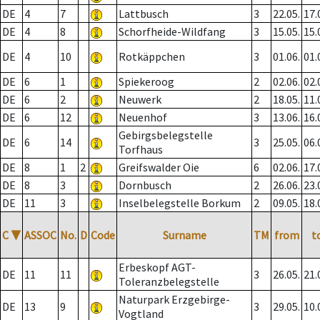
DE
4
7
Lattbusch
3
22.05.
17.
DE
4
8
Schorfheide-Wildfang
3
15.05.
15.
DE
4
10
Rotkäppchen
3
01.06.
01.
DE
6
1
Spiekeroog
2
02.06.
02.
DE
6
2
Neuwerk
2
18.05.
11.
DE
6
12
Neuenhof
3
13.06.
16.
Gebirgsbelegstelle
DE
6
14
3
25.05.
06.
Torfhaus
DE
8
1
2
Greifswalder Oie
6
02.06.
17.
DE
8
3
Dornbusch
2
26.06.
23.
DE
11
3
Inselbelegstelle Borkum
2
09.05.
18.
C
▼
ASSOC
No.
D
Code
Surname
TM
from
t
Erbeskopf AGT-
DE
11
11
3
26.05.
21.
Toleranzbelegstelle
Naturpark Erzgebirge-
DE
13
9
3
29.05.
10.
Vogtland