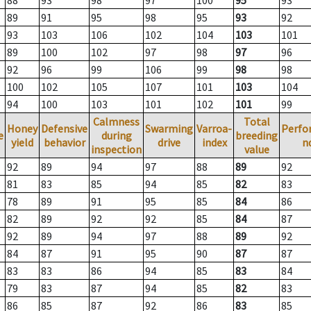
88
93
98
97
100
95
93
89
91
95
98
95
93
92
93
103
106
102
104
103
101
89
100
102
97
98
97
96
92
96
99
106
99
98
98
100
102
105
107
101
103
104
94
100
103
101
102
101
99
Calmness
Total
Honey
Defensive
Swarming
Varroa-
Perfo
e
during
breeding
yield
behavior
drive
index
n
inspection
value
92
89
94
97
88
89
92
81
83
85
94
85
82
83
78
89
91
95
85
84
86
82
89
92
92
85
84
87
92
89
94
97
88
89
92
84
87
91
95
90
87
87
83
83
86
94
85
83
84
79
83
87
94
85
82
83
86
85
87
92
86
83
85