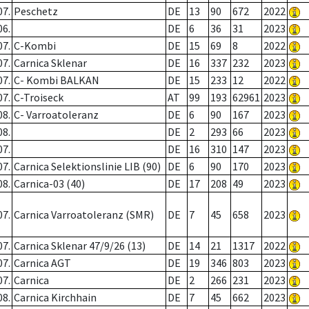
07.
Peschetz
DE
13
90
672
2022
06.
DE
6
36
31
2023
07.
C-Kombi
DE
15
69
8
2022
07.
Carnica Sklenar
DE
16
337
232
2023
07.
C- Kombi BALKAN
DE
15
233
12
2022
07.
C-Troiseck
AT
99
193
62961
2023
08.
C- Varroatoleranz
DE
6
90
167
2023
08.
DE
2
293
66
2023
07.
DE
16
310
147
2023
07.
Carnica Selektionslinie LIB (90)
DE
6
90
170
2023
08.
Carnica-03 (40)
DE
17
208
49
2023
07.
Carnica Varroatoleranz (SMR)
DE
7
45
658
2023
07.
Carnica Sklenar 47/9/26 (13)
DE
14
21
1317
2022
07.
Carnica AGT
DE
19
346
803
2023
07.
Carnica
DE
2
266
231
2023
08.
Carnica Kirchhain
DE
7
45
662
2023