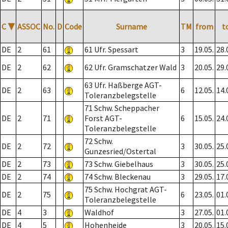
C
▼
ASSOC
No.
D
Code
Surname
TM
from
t
DE
2
61
61 Ufr. Spessart
3
19.05.
28.
DE
2
62
62 Ufr. Gramschatzer Wald
3
20.05.
29.
63 Ufr. Haßberge AGT-
DE
2
63
6
12.05.
14.
Toleranzbelegstelle
71 Schw. Scheppacher
DE
2
71
Forst AGT-
6
15.05.
24.
Toleranzbelegstelle
72 Schw.
DE
2
72
3
30.05.
25.
Gunzesried/Ostertal
DE
2
73
73 Schw. Giebelhaus
3
30.05.
25.
DE
2
74
74 Schw. Bleckenau
3
29.05.
17.
75 Schw. Hochgrat AGT-
DE
2
75
6
23.05.
01.
Toleranzbelegstelle
DE
4
3
Waldhof
3
27.05.
01.
DE
4
5
Hohenheide
3
20.05.
15.