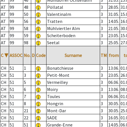
AT
99
46
Mühldorfer Ochsenalm
3
31.05.
15.
AT
99
48
Pöllatal
3
28.05.
31.
AT
99
50
Valentinalm
3
31.05.
15.
AT
99
56
Tratten
3
14.05.
16.
AT
99
58
Mühlviertler Alm
3
21.05.
30.
AT
99
59
Scheiterboden
3
23.05.
15.
AT
99
98
Seetal
3
25.05.
27.
C
▼
ASSOC
No.
D
Code
Surname
TM
from
t
CH
51
1
Bonatchiesse
3
13.06.
01.
CH
51
3
Petit-Mont
3
23.05.
26.
CH
51
5
Vermeilley
3
06.06.
01.
CH
51
6
Moiry
3
13.06.
08.
CH
51
7
Toules
3
06.06.
01.
CH
51
8
Hongrin
3
30.05.
01.
CH
51
21
Mont-Dar
3
30.05.
25.
CH
51
22
SADE
3
16.05.
01.
CH
51
51
Grande-Enne
3
14.05.
06.