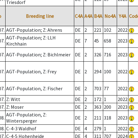
Triesdorf
o
Breeding line
C4A
A4A
B4A
No4A
Y4A
Cod
07.
AGT-Population; Z: Ahrens
DE
2
221
102
2022
AGT-Population; Z: LLH
07.
DE
7
45
658
2023
Kirchhain
07.
AGT-Population; Z: Bichlmeier
DE
2
326
716
2023
07.
AGT-Population, Z: Frey
DE
2
294
100
2022
07.
AGT-Population, Z: Fischer
DE
2
703
77
2022
07.
Z: Witt
DE
2
172
1
2022
07.
Z: Moser
DE
2
363
200
2023
AGT-Population, Z:
08.
DE
2
211
318
2023
Wintersperger
08.
C-4-3 Waldhof
DE
4
279
1
2022
07.
C-4-5 Hohenheide
DE
4
311
707
2024