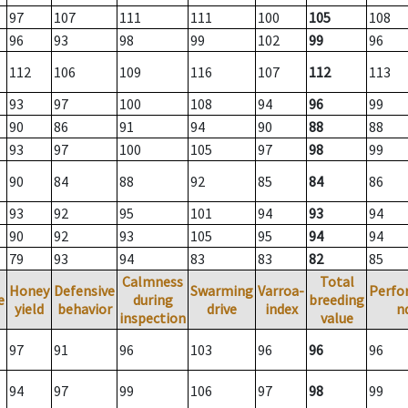
97
107
111
111
100
105
108
96
93
98
99
102
99
96
112
106
109
116
107
112
113
93
97
100
108
94
96
99
90
86
91
94
90
88
88
93
97
100
105
97
98
99
90
84
88
92
85
84
86
93
92
95
101
94
93
94
90
92
93
105
95
94
94
79
93
94
83
83
82
85
Calmness
Total
Honey
Defensive
Swarming
Varroa-
Perfo
e
during
breeding
yield
behavior
drive
index
n
inspection
value
97
91
96
103
96
96
96
94
97
99
106
97
98
99