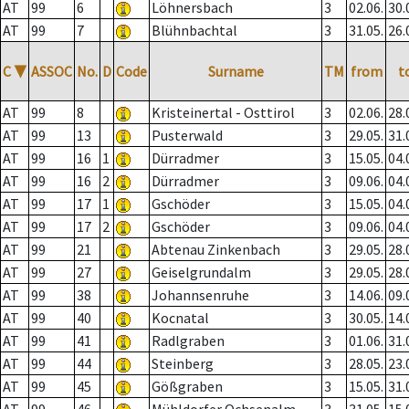
AT
99
6
Löhnersbach
3
02.06.
30.
AT
99
7
Blühnbachtal
3
31.05.
26.
C
▼
ASSOC
No.
D
Code
Surname
TM
from
t
AT
99
8
Kristeinertal - Osttirol
3
02.06.
28.
AT
99
13
Pusterwald
3
29.05.
31.
AT
99
16
1
Dürradmer
3
15.05.
04.
AT
99
16
2
Dürradmer
3
09.06.
04.
AT
99
17
1
Gschöder
3
15.05.
04.
AT
99
17
2
Gschöder
3
09.06.
04.
AT
99
21
Abtenau Zinkenbach
3
29.05.
28.
AT
99
27
Geiselgrundalm
3
29.05.
28.
AT
99
38
Johannsenruhe
3
14.06.
09.
AT
99
40
Kocnatal
3
30.05.
14.
AT
99
41
Radlgraben
3
01.06.
31.
AT
99
44
Steinberg
3
28.05.
23.
AT
99
45
Gößgraben
3
15.05.
31.