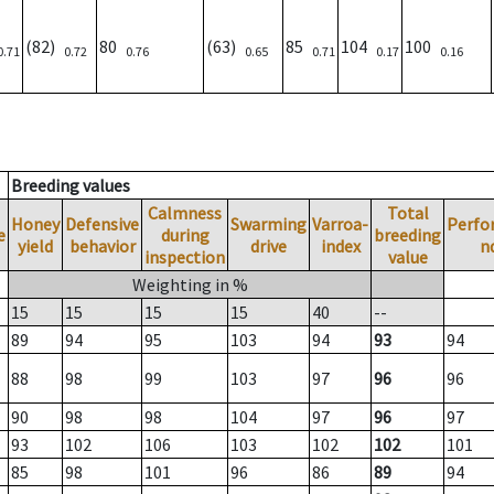
(82)
80
(63)
85
104
100
0.71
0.72
0.76
0.65
0.71
0.17
0.16
Breeding values
Calmness
Total
Honey
Defensive
Swarming
Varroa-
Perfo
e
during
breeding
yield
behavior
drive
index
n
inspection
value
Weighting in %
15
15
15
15
40
--
89
94
95
103
94
93
94
88
98
99
103
97
96
96
90
98
98
104
97
96
97
93
102
106
103
102
102
101
85
98
101
96
86
89
94