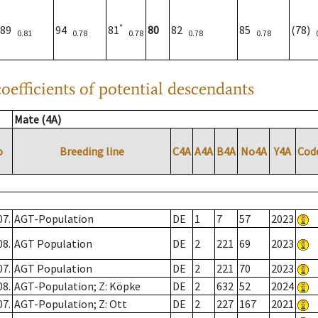
*
89
94
81
80
82
85
(78)
0.81
0.78
0.78
0.78
0.78
oefficients of potential descendants
Mate (4A)
o
Breeding line
C4A
A4A
B4A
No4A
Y4A
Cod
07.
AGT-Population
DE
1
7
57
2023
08.
AGT Population
DE
2
221
69
2023
07.
AGT Population
DE
2
221
70
2023
08.
AGT-Population; Z: Köpke
DE
2
632
52
2024
07.
AGT-Population; Z: Ott
DE
2
227
167
2021