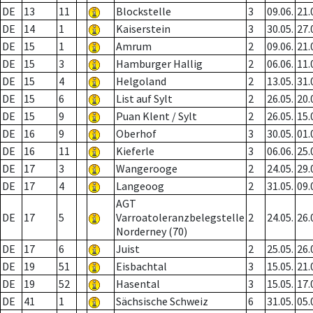
DE
13
11
Blockstelle
3
09.06.
21.
DE
14
1
Kaiserstein
3
30.05.
27.
DE
15
1
Amrum
2
09.06.
21.
DE
15
3
Hamburger Hallig
2
06.06.
11.
DE
15
4
Helgoland
2
13.05.
31.
DE
15
6
List auf Sylt
2
26.05.
20.
DE
15
9
Puan Klent / Sylt
2
26.05.
15.
DE
16
9
Oberhof
3
30.05.
01.
DE
16
11
Kieferle
3
06.06.
25.
DE
17
3
Wangerooge
2
24.05.
29.
DE
17
4
Langeoog
2
31.05.
09.
AGT
DE
17
5
Varroatoleranzbelegstelle
2
24.05.
26.
Norderney (70)
DE
17
6
Juist
2
25.05.
26.
DE
19
51
Eisbachtal
3
15.05.
21.
DE
19
52
Hasental
3
15.05.
17.
DE
41
1
Sächsische Schweiz
6
31.05.
05.