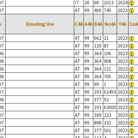
07.
IT
20
68
1013
2024
07.
AT
99
400
745
2023
o
Breeding line
C4A
A4A
B4A
No4A
Y4A
Cod
07.
AT
99
662
21
2023
07.
AT
99
120
87
2023
06.
AT
99
364
106
2023
08.
AT
99
364
908
2023
06.
AT
99
364
121
2022
08.
AT
99
364
705
2023
07.
AT
99
99
1
2023
07.
AT
99
193
62459
2023
08.
AT
99
377
92
2023
08.
AT
99
193
63000
2023
07.
AT
99
169
223
2023
07.
AT
99
888
331
2023
07.
AT
99
377
501
2023