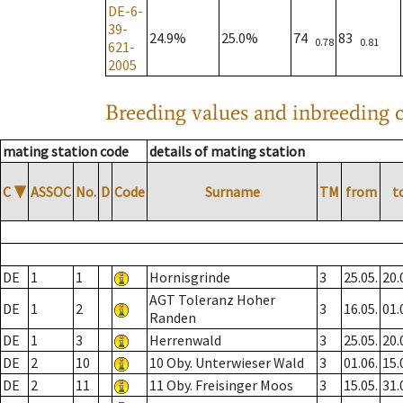
DE-6-
39-
24.9%
25.0%
74
83
0.78
0.81
621-
2005
Breeding values and inbreeding c
mating station code
details of mating station
C
▼
ASSOC
No.
D
Code
Surname
TM
from
t
DE
1
1
Hornisgrinde
3
25.05.
20.
AGT Toleranz Hoher
DE
1
2
3
16.05.
01.
Randen
DE
1
3
Herrenwald
3
25.05.
20.
DE
2
10
10 Oby. Unterwieser Wald
3
01.06.
15.
DE
2
11
11 Oby. Freisinger Moos
3
15.05.
31.