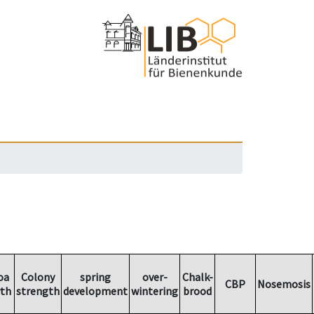
oa
Colony
spring
over-
Chalk-
CBP
Nosemosis
th
strength
development
wintering
brood