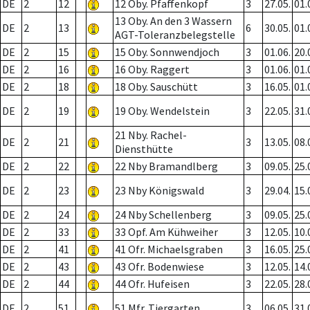
DE
2
12
12 Oby. Pfaffenkopf
3
27.05.
01.
13 Oby. An den 3 Wassern
DE
2
13
6
30.05.
01.
AGT-Toleranzbelegstelle
DE
2
15
15 Oby. Sonnwendjoch
3
01.06.
20.
DE
2
16
16 Oby. Raggert
3
01.06.
01.
DE
2
18
18 Oby. Sauschütt
3
16.05.
01.
DE
2
19
19 Oby. Wendelstein
3
22.05.
31.
21 Nby. Rachel-
DE
2
21
3
13.05.
08.
Diensthütte
DE
2
22
22 Nby Bramandlberg
3
09.05.
25.
DE
2
23
23 Nby Königswald
3
29.04.
15.
DE
2
24
24 Nby Schellenberg
3
09.05.
25.
DE
2
33
33 Opf. Am Kühweiher
3
12.05.
10.
DE
2
41
41 Ofr. Michaelsgraben
3
16.05.
25.
DE
2
43
43 Ofr. Bodenwiese
3
12.05.
14.
DE
2
44
44 Ofr. Hufeisen
3
22.05.
28.
DE
2
51
51 Mfr. Tiergarten
3
06.05.
31.