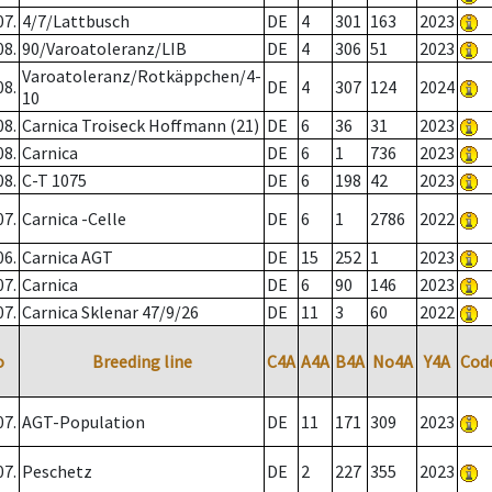
07.
4/7/Lattbusch
DE
4
301
163
2023
08.
90/Varoatoleranz/LIB
DE
4
306
51
2023
Varoatoleranz/Rotkäppchen/4-
08.
DE
4
307
124
2024
10
08.
Carnica Troiseck Hoffmann (21)
DE
6
36
31
2023
08.
Carnica
DE
6
1
736
2023
08.
C-T 1075
DE
6
198
42
2023
07.
Carnica -Celle
DE
6
1
2786
2022
06.
Carnica AGT
DE
15
252
1
2023
07.
Carnica
DE
6
90
146
2023
07.
Carnica Sklenar 47/9/26
DE
11
3
60
2022
o
Breeding line
C4A
A4A
B4A
No4A
Y4A
Cod
07.
AGT-Population
DE
11
171
309
2023
07.
Peschetz
DE
2
227
355
2023