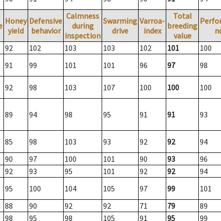
Calmness
Total
Honey
Defensive
Swarming
Varroa-
Perfo
e
during
breeding
yield
behavior
drive
index
n
inspection
value
92
102
103
103
102
101
100
91
99
101
101
96
97
98
92
98
103
107
100
100
100
89
94
98
95
91
91
93
85
98
103
93
92
92
94
90
97
100
101
90
93
96
92
93
95
101
92
92
94
95
100
104
105
97
99
101
88
90
92
92
71
79
89
98
95
98
105
91
95
99