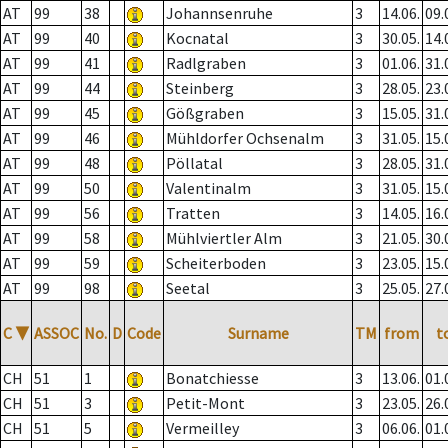
AT
99
38
Johannsenruhe
3
14.06.
09.
AT
99
40
Kocnatal
3
30.05.
14.
AT
99
41
Radlgraben
3
01.06.
31.
AT
99
44
Steinberg
3
28.05.
23.
AT
99
45
Gößgraben
3
15.05.
31.
AT
99
46
Mühldorfer Ochsenalm
3
31.05.
15.
AT
99
48
Pöllatal
3
28.05.
31.
AT
99
50
Valentinalm
3
31.05.
15.
AT
99
56
Tratten
3
14.05.
16.
AT
99
58
Mühlviertler Alm
3
21.05.
30.
AT
99
59
Scheiterboden
3
23.05.
15.
AT
99
98
Seetal
3
25.05.
27.
C
▼
ASSOC
No.
D
Code
Surname
TM
from
t
CH
51
1
Bonatchiesse
3
13.06.
01.
CH
51
3
Petit-Mont
3
23.05.
26.
CH
51
5
Vermeilley
3
06.06.
01.