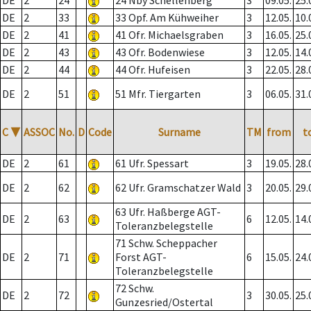
DE
2
24
24 Nby Schellenberg
3
09.05.
25.
DE
2
33
33 Opf. Am Kühweiher
3
12.05.
10.
DE
2
41
41 Ofr. Michaelsgraben
3
16.05.
25.
DE
2
43
43 Ofr. Bodenwiese
3
12.05.
14.
DE
2
44
44 Ofr. Hufeisen
3
22.05.
28.
DE
2
51
51 Mfr. Tiergarten
3
06.05.
31.
C
▼
ASSOC
No.
D
Code
Surname
TM
from
t
DE
2
61
61 Ufr. Spessart
3
19.05.
28.
DE
2
62
62 Ufr. Gramschatzer Wald
3
20.05.
29.
63 Ufr. Haßberge AGT-
DE
2
63
6
12.05.
14.
Toleranzbelegstelle
71 Schw. Scheppacher
DE
2
71
Forst AGT-
6
15.05.
24.
Toleranzbelegstelle
72 Schw.
DE
2
72
3
30.05.
25.
Gunzesried/Ostertal