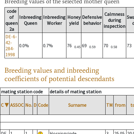
Breeding values
of the selected mother queen
code
Calmness
of
Inbreeding
Inbreeding
Honey
Defensive
Sw
during
queen
Queen
Worker
yield
behavior
inspection
2a
DE-6-
42-
0.0%
0.7%
76
69
70
73
0.45
0.59
0.58
284-
1998
Breeding values and inbreeding
coefficients of potential descendants
mating station code
details of mating station
C
▼
ASSOC
No.
D
Code
Surname
TM
from
t
DE
1
1
Hornisgrinde
3
25.05.
20.