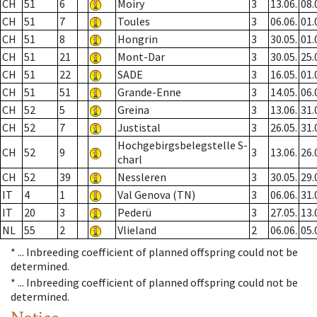
CH
51
6
Moiry
3
13.06.
08.
CH
51
7
Toules
3
06.06.
01.
CH
51
8
Hongrin
3
30.05.
01.
CH
51
21
Mont-Dar
3
30.05.
25.
CH
51
22
SADE
3
16.05.
01.
CH
51
51
Grande-Enne
3
14.05.
06.
CH
52
5
Greina
3
13.06.
31.
CH
52
7
Justistal
3
26.05.
31.
Hochgebirgsbelegstelle S-
CH
52
9
3
13.06.
26.
charl
CH
52
39
Nessleren
3
30.05.
29.
IT
4
1
Val Genova (TN)
3
06.06.
31.
IT
20
3
Pederü
3
27.05.
13.
NL
55
2
Vlieland
2
06.06.
05.
* ...
Inbreeding coefficient of planned offspring could not be
determined.
* ...
Inbreeding coefficient of planned offspring could not be
determined.