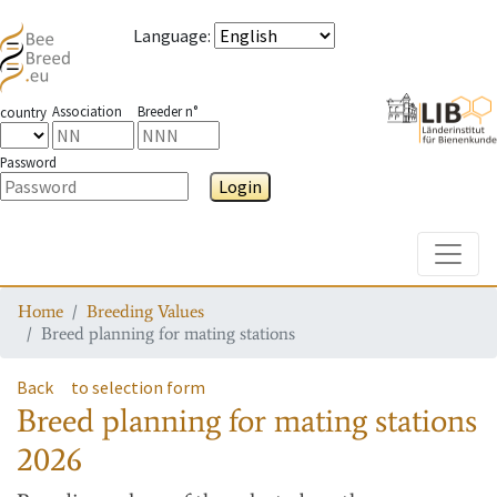
Language
:
Association
Breeder n°
country
Password
Login
Toggle
Home
Breeding Values
Breed planning for mating stations
Back
to selection form
Breed planning for mating stations
2026