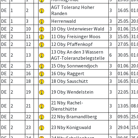
AGT Toleranz Hoher
DE
1
2
3
16.05.
01.
Randen
DE
1
3
Herrenwald
3
25.05.
20.
DE
2
10
10 Oby. Unterwieser Wald
3
01.06.
15.
DE
2
11
11 Oby. Freisinger Moos
3
15.05.
31.
DE
2
12
12 Oby. Pfaffenkopf
3
27.05.
01.
13 Oby. An den 3 Wassern
DE
2
13
6
30.05.
01.
AGT-Toleranzbelegstelle
DE
2
15
15 Oby. Sonnwendjoch
3
01.06.
20.
DE
2
16
16 Oby. Raggert
3
01.06.
01.
DE
2
18
18 Oby. Sauschütt
3
16.05.
01.
DE
2
19
19 Oby. Wendelstein
3
22.05.
31.
21 Nby. Rachel-
DE
2
21
3
13.05.
08.
Diensthütte
DE
2
22
22 Nby Bramandlberg
3
09.05.
25.
DE
2
23
23 Nby Königswald
3
29.04.
15.