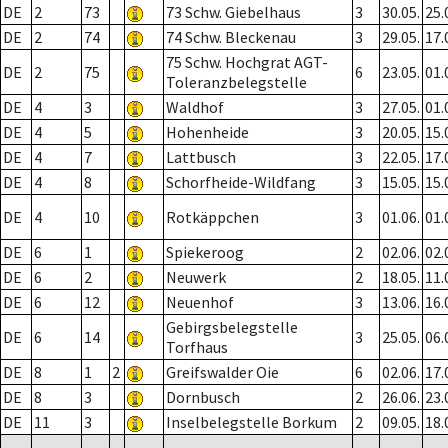
DE
2
73
73 Schw. Giebelhaus
3
30.05.
25.
DE
2
74
74 Schw. Bleckenau
3
29.05.
17.
75 Schw. Hochgrat AGT-
DE
2
75
6
23.05.
01.
Toleranzbelegstelle
DE
4
3
Waldhof
3
27.05.
01.
DE
4
5
Hohenheide
3
20.05.
15.
DE
4
7
Lattbusch
3
22.05.
17.
DE
4
8
Schorfheide-Wildfang
3
15.05.
15.
DE
4
10
Rotkäppchen
3
01.06.
01.
DE
6
1
Spiekeroog
2
02.06.
02.
DE
6
2
Neuwerk
2
18.05.
11.
DE
6
12
Neuenhof
3
13.06.
16.
Gebirgsbelegstelle
DE
6
14
3
25.05.
06.
Torfhaus
DE
8
1
2
Greifswalder Oie
6
02.06.
17.
DE
8
3
Dornbusch
2
26.06.
23.
DE
11
3
Inselbelegstelle Borkum
2
09.05.
18.