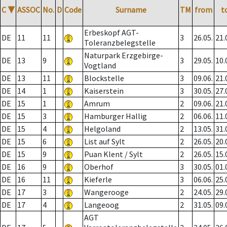
C
▼
ASSOC
No.
D
Code
Surname
TM
from
t
Erbeskopf AGT-
DE
11
11
3
26.05.
21.
Toleranzbelegstelle
Naturpark Erzgebirge-
DE
13
9
3
29.05.
10.
Vogtland
DE
13
11
Blockstelle
3
09.06.
21.
DE
14
1
Kaiserstein
3
30.05.
27.
DE
15
1
Amrum
2
09.06.
21.
DE
15
3
Hamburger Hallig
2
06.06.
11.
DE
15
4
Helgoland
2
13.05.
31.
DE
15
6
List auf Sylt
2
26.05.
20.
DE
15
9
Puan Klent / Sylt
2
26.05.
15.
DE
16
9
Oberhof
3
30.05.
01.
DE
16
11
Kieferle
3
06.06.
25.
DE
17
3
Wangerooge
2
24.05.
29.
DE
17
4
Langeoog
2
31.05.
09.
AGT