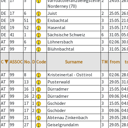
DE
17
5
Varroatoleranzbelegstelle
2
24.05.
26.
Norderney (70)
DE
17
6
Juist
2
25.05.
26.
DE
19
51
Eisbachtal
3
15.05.
21.
DE
19
52
Hasental
3
15.05.
17.
DE
41
1
Sächsische Schweiz
6
31.05.
05.
AT
99
6
Löhnersbach
3
02.06.
30.
AT
99
7
Blühnbachtal
3
31.05.
26.
C
▼
ASSOC
No.
D
Code
Surname
TM
from
t
AT
99
8
Kristeinertal - Osttirol
3
02.06.
28.
AT
99
13
Pusterwald
3
29.05.
31.
AT
99
16
1
Dürradmer
3
15.05.
04.
AT
99
16
2
Dürradmer
3
09.06.
04.
AT
99
17
1
Gschöder
3
15.05.
04.
AT
99
17
2
Gschöder
3
09.06.
04.
AT
99
21
Abtenau Zinkenbach
3
29.05.
28.
AT
99
27
Geiselgrundalm
3
29.05.
28.