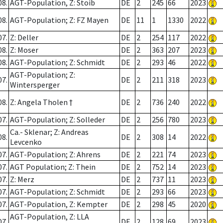
08.
AGT-Population, Z: Stoib
DE
2
245
66
2023
08.
AGT-Population; Z: FZ Mayen
DE
11
1
1330
2022
07.
Z: Deller
DE
2
254
117
2022
08.
Z: Moser
DE
2
363
207
2023
08.
AGT-Population; Z: Schmidt
DE
2
293
46
2022
AGT-Population; Z:
07.
DE
2
211
318
2023
Wintersperger
08.
Z: Angela Tholen †
DE
2
736
240
2022
07.
AGT-Population; Z: Solleder
DE
2
256
780
2023
Ca.- Sklenar; Z: Andreas
08.
DE
2
308
14
2022
Levcenko
07.
AGT-Population; Z: Ahrens
DE
2
221
74
2023
07.
AGT Population; Z: Thein
DE
2
752
14
2023
07.
Z: Merz
DE
2
737
11
2023
07.
AGT-Population; Z: Schmidt
DE
2
293
66
2023
07.
AGT-Population, Z: Kempter
DE
2
298
45
2020
AGT-Population, Z: LLA
07.
DE
2
128
69
2023