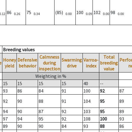
86
75
(85)
100
102
98
0.12
0.26
0.34
0.00
0.09
0.00
0.00
Breeding values
Calmness
Total
Honey
Defensive
Swarming
Varroa-
Perfo
e
during
breeding
yield
behavior
drive
index
n
inspection
value
Weighting in %
15
15
15
15
40
--
93
86
84
91
100
92
87
92
90
88
91
104
95
89
94
90
87
92
103
95
89
97
94
95
92
108
100
93
89
90
90
84
93
88
86