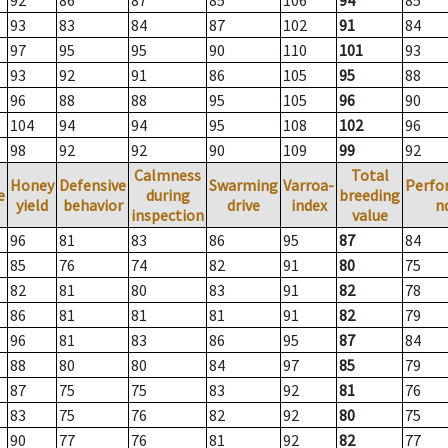
92
86
87
85
106
94
85
93
83
84
87
102
91
84
97
95
95
90
110
101
93
93
92
91
86
105
95
88
96
88
88
95
105
96
90
104
94
94
95
108
102
96
98
92
92
90
109
99
92
Calmness
Total
Honey
Defensive
Swarming
Varroa-
Perfo
e
during
breeding
yield
behavior
drive
index
n
inspection
value
96
81
83
86
95
87
84
85
76
74
82
91
80
75
82
81
80
83
91
82
78
86
81
81
81
91
82
79
96
81
83
86
95
87
84
88
80
80
84
97
85
79
87
75
75
83
92
81
76
83
75
76
82
92
80
75
90
77
76
81
92
82
77