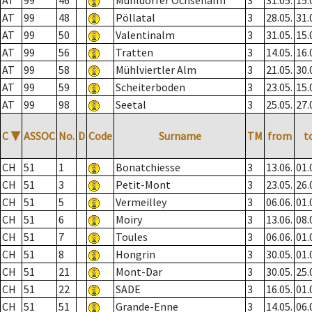
AT
99
46
Mühldorfer Ochsenalm
3
31.05.
15.
AT
99
48
Pöllatal
3
28.05.
31.
AT
99
50
Valentinalm
3
31.05.
15.
AT
99
56
Tratten
3
14.05.
16.
AT
99
58
Mühlviertler Alm
3
21.05.
30.
AT
99
59
Scheiterboden
3
23.05.
15.
AT
99
98
Seetal
3
25.05.
27.
C
▼
ASSOC
No.
D
Code
Surname
TM
from
t
CH
51
1
Bonatchiesse
3
13.06.
01.
CH
51
3
Petit-Mont
3
23.05.
26.
CH
51
5
Vermeilley
3
06.06.
01.
CH
51
6
Moiry
3
13.06.
08.
CH
51
7
Toules
3
06.06.
01.
CH
51
8
Hongrin
3
30.05.
01.
CH
51
21
Mont-Dar
3
30.05.
25.
CH
51
22
SADE
3
16.05.
01.
CH
51
51
Grande-Enne
3
14.05.
06.