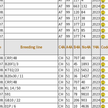
08.
AT
99
117
4
2023
07.
AT
99
663
132
2024
08.
AT
99
120
84
2023
07.
AT
99
117
38
2023
07.
AT
99
377
23
2023
08.
AT
99
671
85
2023
07.
AT
99
377
74
2023
o
Breeding line
C4A
A4A
B4A
No4A
Y4A
Cod
08.
CRP/48
CH
52
707
40
2023
07.
B20F1/3
CH
51
45
1893
2023
08.
KT02/23
CH
51
152
5652
2022
08.
B20x30 / 11
CH
51
36
3427
2022
08.
CRP/48
CH
52
707
40
2023
08.
KL 14 / 50
CH
51
91
4677
2023
07.
S91
CH
51
78
9810
2023
08.
GB10 / 22
CH
51
206
903
2024
06.
01P / 6
CH
51
10
4636
2023