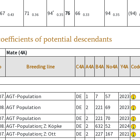
*
67
71
94
76
66
94
(94)
0.43
0.36
0.35
0.33
0.35
oefficients of potential descendants
Mate (4A)
o
Breeding line
C4A
A4A
B4A
No4A
Y4A
Cod
07.
AGT-Population
DE
1
7
57
2023
08.
AGT Population
DE
2
221
69
2023
07.
AGT Population
DE
2
221
70
2023
08.
AGT-Population; Z: Köpke
DE
2
632
52
2024
07.
AGT-Population; Z: Ott
DE
2
227
167
2021