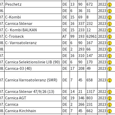
07.
Peschetz
DE
13
90
672
2022
06.
DE
6
36
31
2023
07.
C-Kombi
DE
15
69
8
2022
07.
Carnica Sklenar
DE
16
337
232
2023
07.
C- Kombi BALKAN
DE
15
233
12
2022
07.
C-Troiseck
AT
99
193
62961
2023
08.
C- Varroatoleranz
DE
6
90
167
2023
08.
DE
2
293
66
2023
07.
DE
16
310
147
2023
07.
Carnica Selektionslinie LIB (90)
DE
6
90
170
2023
08.
Carnica-03 (40)
DE
17
208
49
2023
07.
Carnica Varroatoleranz (SMR)
DE
7
45
658
2023
07.
Carnica Sklenar 47/9/26 (13)
DE
14
21
1317
2022
07.
Carnica AGT
DE
19
346
803
2023
07.
Carnica
DE
2
266
231
2023
08.
Carnica Kirchhain
DE
7
45
662
2023