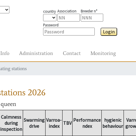
Association
Breeder n°
country
Password
Login
Info
Administration
Contact
Monitoring
ating stations
tations
2026
r queen
Calmness
Swarming
Varroa-
Performance
hygienic
Varr
during
TBV
drive
index
ndex
behaviour
grow
inspection