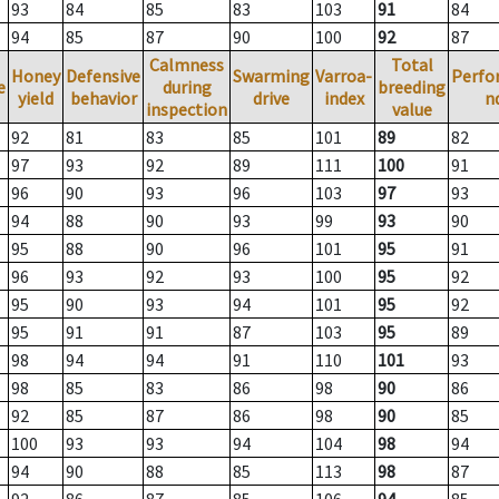
93
84
85
83
103
91
84
94
85
87
90
100
92
87
Calmness
Total
Honey
Defensive
Swarming
Varroa-
Perfo
e
during
breeding
yield
behavior
drive
index
n
inspection
value
92
81
83
85
101
89
82
97
93
92
89
111
100
91
96
90
93
96
103
97
93
94
88
90
93
99
93
90
95
88
90
96
101
95
91
96
93
92
93
100
95
92
95
90
93
94
101
95
92
95
91
91
87
103
95
89
98
94
94
91
110
101
93
98
85
83
86
98
90
86
92
85
87
86
98
90
85
100
93
93
94
104
98
94
94
90
88
85
113
98
87