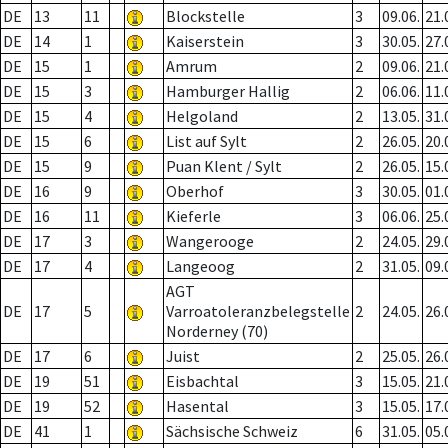
DE
13
11
Blockstelle
3
09.06.
21.
DE
14
1
Kaiserstein
3
30.05.
27.
DE
15
1
Amrum
2
09.06.
21.
DE
15
3
Hamburger Hallig
2
06.06.
11.
DE
15
4
Helgoland
2
13.05.
31.
DE
15
6
List auf Sylt
2
26.05.
20.
DE
15
9
Puan Klent / Sylt
2
26.05.
15.
DE
16
9
Oberhof
3
30.05.
01.
DE
16
11
Kieferle
3
06.06.
25.
DE
17
3
Wangerooge
2
24.05.
29.
DE
17
4
Langeoog
2
31.05.
09.
AGT
DE
17
5
Varroatoleranzbelegstelle
2
24.05.
26.
Norderney (70)
DE
17
6
Juist
2
25.05.
26.
DE
19
51
Eisbachtal
3
15.05.
21.
DE
19
52
Hasental
3
15.05.
17.
DE
41
1
Sächsische Schweiz
6
31.05.
05.