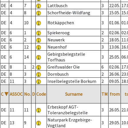
DE
4
7
Lattbusch
3
22.05.
17.
DE
4
8
Schorfheide-Wildfang
3
15.05.
15.
DE
4
10
Rotkäppchen
3
01.06.
01.
DE
6
1
Spiekeroog
2
02.06.
02.
DE
6
2
Neuwerk
2
18.05.
11.
DE
6
12
Neuenhof
3
13.06.
16.
Gebirgsbelegstelle
DE
6
14
3
25.05.
06.
Torfhaus
DE
8
1
2
Greifswalder Oie
6
02.06.
17.
DE
8
3
Dornbusch
2
26.06.
23.
DE
11
3
Inselbelegstelle Borkum
2
09.05.
18.
C
▼
ASSOC
No.
D
Code
Surname
TM
from
t
Erbeskopf AGT-
DE
11
11
3
26.05.
21.
Toleranzbelegstelle
Naturpark Erzgebirge-
DE
13
9
3
29.05.
10.
Vogtland