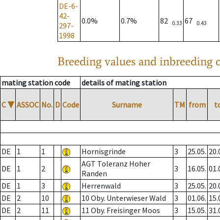
DE-6-
42-
0.0%
0.7%
82
67
0.33
0.43
297-
1998
Breeding values and inbreeding c
mating station code
details of mating station
C
▼
ASSOC
No.
D
Code
Surname
TM
from
t
DE
1
1
Hornisgrinde
3
25.05.
20.
AGT Toleranz Hoher
DE
1
2
3
16.05.
01.
Randen
DE
1
3
Herrenwald
3
25.05.
20.
DE
2
10
10 Oby. Unterwieser Wald
3
01.06.
15.
DE
2
11
11 Oby. Freisinger Moos
3
15.05.
31.