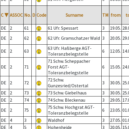
C
▼
ASSOC
No.
D
Code
Surname
TM
from
t
DE
2
61
61 Ufr. Spessart
3
19.05.
28.
DE
2
62
62 Ufr. Gramschatzer Wald
3
20.05.
29.
63 Ufr. Haßberge AGT-
DE
2
63
6
12.05.
14.
Toleranzbelegstelle
71 Schw. Scheppacher
DE
2
71
Forst AGT-
6
15.05.
24.
Toleranzbelegstelle
72 Schw.
DE
2
72
3
30.05.
25.
Gunzesried/Ostertal
DE
2
73
73 Schw. Giebelhaus
3
30.05.
25.
DE
2
74
74 Schw. Bleckenau
3
29.05.
17.
75 Schw. Hochgrat AGT-
DE
2
75
6
23.05.
01.
Toleranzbelegstelle
DE
4
3
Waldhof
3
27.05.
01.
DE
4
5
Hohenheide
3
20.05.
15.