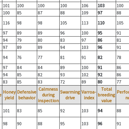
101
100
100
100
106
103
100
100
85
87
88
109
97
88
116
98
98
105
113
110
105
97
89
89
96
100
95
91
94
79
80
83
97
86
81
97
89
89
94
103
96
91
94
76
77
81
91
82
78
97
84
84
89
100
91
86
94
85
82
93
102
92
86
83
85
83
72
89
80
77
Calmness
Total
Honey
Defensive
Swarming
Varroa-
Perfo
e
during
breeding
yield
behavior
drive
index
n
inspection
value
101
83
85
92
103
94
88
98
90
88
95
103
96
91