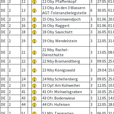
DE
2
12
12 Oby. Pfaffenkopf
3
27.05.
01.
13 Oby. An den 3 Wassern
DE
2
13
6
30.05.
01.
AGT-Toleranzbelegstelle
DE
2
15
15 Oby. Sonnwendjoch
3
01.06.
20.
DE
2
16
16 Oby. Raggert
3
01.06.
01.
DE
2
18
18 Oby. Sauschütt
3
16.05.
01.
DE
2
19
19 Oby. Wendelstein
3
22.05.
31.
21 Nby. Rachel-
DE
2
21
3
13.05.
08.
Diensthütte
DE
2
22
22 Nby Bramandlberg
3
09.05.
25.
DE
2
23
23 Nby Königswald
3
29.04.
15.
DE
2
24
24 Nby Schellenberg
3
09.05.
25.
DE
2
33
33 Opf. Am Kühweiher
3
12.05.
10.
DE
2
41
41 Ofr. Michaelsgraben
3
16.05.
25.
DE
2
43
43 Ofr. Bodenwiese
3
12.05.
14.
DE
2
44
44 Ofr. Hufeisen
3
22.05.
28.
DE
2
51
51 Mfr. Tiergarten
3
06.05.
31.