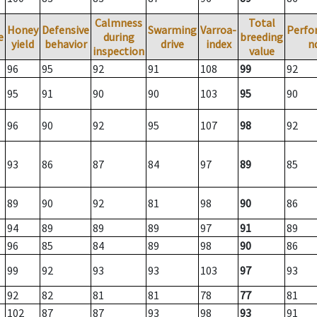
Calmness
Total
Honey
Defensive
Swarming
Varroa-
Perfo
e
during
breeding
yield
behavior
drive
index
n
inspection
value
96
95
92
91
108
99
92
95
91
90
90
103
95
90
96
90
92
95
107
98
92
93
86
87
84
97
89
85
89
90
92
81
98
90
86
94
89
89
89
97
91
89
96
85
84
89
98
90
86
99
92
93
93
103
97
93
92
82
81
81
78
77
81
102
87
87
93
98
93
91