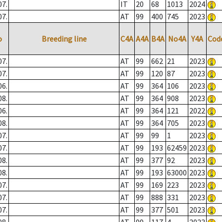
07.
IT
20
68
1013
2024
07.
AT
99
400
745
2023
o
Breeding line
C4A
A4A
B4A
No4A
Y4A
Cod
07.
AT
99
662
21
2023
07.
AT
99
120
87
2023
06.
AT
99
364
106
2023
08.
AT
99
364
908
2023
06.
AT
99
364
121
2022
08.
AT
99
364
705
2023
07.
AT
99
99
1
2023
07.
AT
99
193
62459
2023
08.
AT
99
377
92
2023
08.
AT
99
193
63000
2023
07.
AT
99
169
223
2023
07.
AT
99
888
331
2023
07.
AT
99
377
501
2023