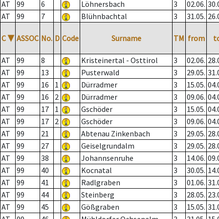
AT
99
6
Löhnersbach
3
02.06.
30.
AT
99
7
Blühnbachtal
3
31.05.
26.
C
▼
ASSOC
No.
D
Code
Surname
TM
from
t
AT
99
8
Kristeinertal - Osttirol
3
02.06.
28.
AT
99
13
Pusterwald
3
29.05.
31.
AT
99
16
1
Dürradmer
3
15.05.
04.
AT
99
16
2
Dürradmer
3
09.06.
04.
AT
99
17
1
Gschöder
3
15.05.
04.
AT
99
17
2
Gschöder
3
09.06.
04.
AT
99
21
Abtenau Zinkenbach
3
29.05.
28.
AT
99
27
Geiselgrundalm
3
29.05.
28.
AT
99
38
Johannsenruhe
3
14.06.
09.
AT
99
40
Kocnatal
3
30.05.
14.
AT
99
41
Radlgraben
3
01.06.
31.
AT
99
44
Steinberg
3
28.05.
23.
AT
99
45
Gößgraben
3
15.05.
31.