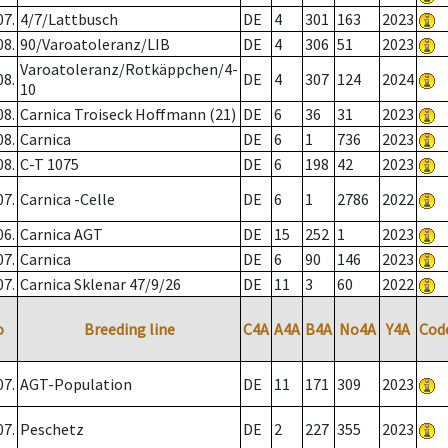
07.
4/7/Lattbusch
DE
4
301
163
2023
08.
90/Varoatoleranz/LIB
DE
4
306
51
2023
Varoatoleranz/Rotkäppchen/4-
08.
DE
4
307
124
2024
10
08.
Carnica Troiseck Hoffmann (21)
DE
6
36
31
2023
08.
Carnica
DE
6
1
736
2023
08.
C-T 1075
DE
6
198
42
2023
07.
Carnica -Celle
DE
6
1
2786
2022
06.
Carnica AGT
DE
15
252
1
2023
07.
Carnica
DE
6
90
146
2023
07.
Carnica Sklenar 47/9/26
DE
11
3
60
2022
o
Breeding line
C4A
A4A
B4A
No4A
Y4A
Cod
07.
AGT-Population
DE
11
171
309
2023
07.
Peschetz
DE
2
227
355
2023