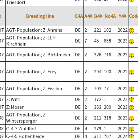
Triesdorf
o
Breeding line
C4A
A4A
B4A
No4A
Y4A
Cod
07.
AGT-Population; Z: Ahrens
DE
2
221
102
2022
AGT-Population; Z: LLH
07.
DE
7
45
658
2023
Kirchhain
07.
AGT-Population; Z: Bichlmeier
DE
2
326
716
2023
07.
AGT-Population, Z: Frey
DE
2
294
100
2022
07.
AGT-Population, Z: Fischer
DE
2
703
77
2022
07.
Z: Witt
DE
2
172
1
2022
07.
Z: Moser
DE
2
363
200
2023
AGT-Population, Z:
08.
DE
2
211
318
2023
Wintersperger
08.
C-4-3 Waldhof
DE
4
279
1
2022
07.
C-4-5 Hohenheide
DE
4
311
707
2024