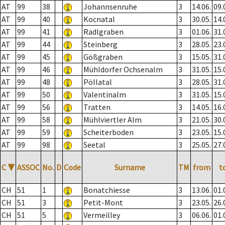
AT
99
38
Johannsenruhe
3
14.06.
09.
AT
99
40
Kocnatal
3
30.05.
14.
AT
99
41
Radlgraben
3
01.06.
31.
AT
99
44
Steinberg
3
28.05.
23.
AT
99
45
Gößgraben
3
15.05.
31.
AT
99
46
Mühldorfer Ochsenalm
3
31.05.
15.
AT
99
48
Pöllatal
3
28.05.
31.
AT
99
50
Valentinalm
3
31.05.
15.
AT
99
56
Tratten
3
14.05.
16.
AT
99
58
Mühlviertler Alm
3
21.05.
30.
AT
99
59
Scheiterboden
3
23.05.
15.
AT
99
98
Seetal
3
25.05.
27.
C
▼
ASSOC
No.
D
Code
Surname
TM
from
t
CH
51
1
Bonatchiesse
3
13.06.
01.
CH
51
3
Petit-Mont
3
23.05.
26.
CH
51
5
Vermeilley
3
06.06.
01.