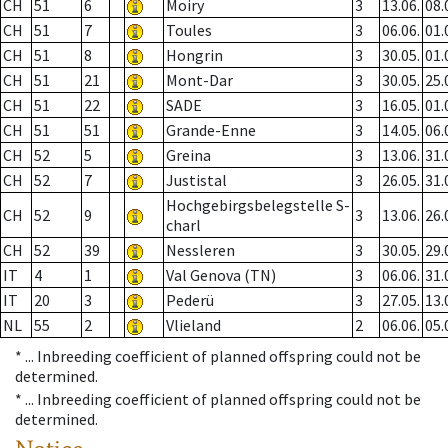
CH
51
6
Moiry
3
13.06.
08.
CH
51
7
Toules
3
06.06.
01.
CH
51
8
Hongrin
3
30.05.
01.
CH
51
21
Mont-Dar
3
30.05.
25.
CH
51
22
SADE
3
16.05.
01.
CH
51
51
Grande-Enne
3
14.05.
06.
CH
52
5
Greina
3
13.06.
31.
CH
52
7
Justistal
3
26.05.
31.
Hochgebirgsbelegstelle S-
CH
52
9
3
13.06.
26.
charl
CH
52
39
Nessleren
3
30.05.
29.
IT
4
1
Val Genova (TN)
3
06.06.
31.
IT
20
3
Pederü
3
27.05.
13.
NL
55
2
Vlieland
2
06.06.
05.
* ...
Inbreeding coefficient of planned offspring could not be
determined.
* ...
Inbreeding coefficient of planned offspring could not be
determined.