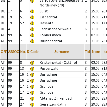
DE
17
5
Varroatoleranzbelegstelle
2
24.05.
26.
Norderney (70)
DE
17
6
Juist
2
25.05.
26.
DE
19
51
Eisbachtal
3
15.05.
21.
DE
19
52
Hasental
3
15.05.
17.
DE
41
1
Sächsische Schweiz
6
31.05.
05.
AT
99
6
Löhnersbach
3
02.06.
30.
AT
99
7
Blühnbachtal
3
31.05.
26.
C
▼
ASSOC
No.
D
Code
Surname
TM
from
t
AT
99
8
Kristeinertal - Osttirol
3
02.06.
28.
AT
99
13
Pusterwald
3
29.05.
31.
AT
99
16
1
Dürradmer
3
15.05.
04.
AT
99
16
2
Dürradmer
3
09.06.
04.
AT
99
17
1
Gschöder
3
15.05.
04.
AT
99
17
2
Gschöder
3
09.06.
04.
AT
99
21
Abtenau Zinkenbach
3
29.05.
28.
AT
99
27
Geiselgrundalm
3
29.05.
28.