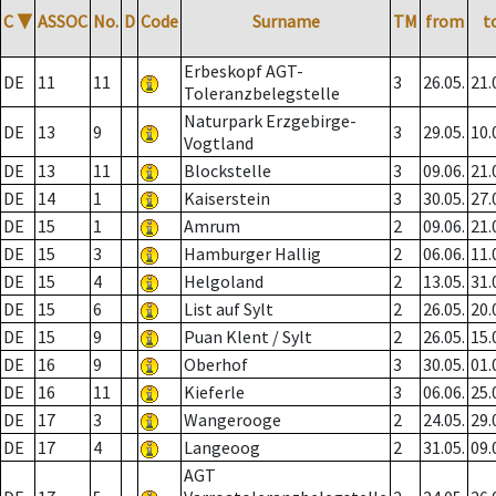
C
▼
ASSOC
No.
D
Code
Surname
TM
from
t
Erbeskopf AGT-
DE
11
11
3
26.05.
21.
Toleranzbelegstelle
Naturpark Erzgebirge-
DE
13
9
3
29.05.
10.
Vogtland
DE
13
11
Blockstelle
3
09.06.
21.
DE
14
1
Kaiserstein
3
30.05.
27.
DE
15
1
Amrum
2
09.06.
21.
DE
15
3
Hamburger Hallig
2
06.06.
11.
DE
15
4
Helgoland
2
13.05.
31.
DE
15
6
List auf Sylt
2
26.05.
20.
DE
15
9
Puan Klent / Sylt
2
26.05.
15.
DE
16
9
Oberhof
3
30.05.
01.
DE
16
11
Kieferle
3
06.06.
25.
DE
17
3
Wangerooge
2
24.05.
29.
DE
17
4
Langeoog
2
31.05.
09.
AGT