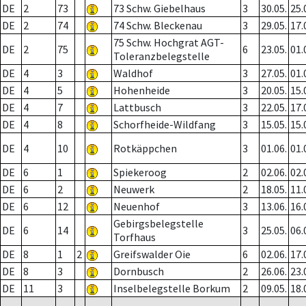
DE
2
73
73 Schw. Giebelhaus
3
30.05.
25.
DE
2
74
74 Schw. Bleckenau
3
29.05.
17.
75 Schw. Hochgrat AGT-
DE
2
75
6
23.05.
01.
Toleranzbelegstelle
DE
4
3
Waldhof
3
27.05.
01.
DE
4
5
Hohenheide
3
20.05.
15.
DE
4
7
Lattbusch
3
22.05.
17.
DE
4
8
Schorfheide-Wildfang
3
15.05.
15.
DE
4
10
Rotkäppchen
3
01.06.
01.
DE
6
1
Spiekeroog
2
02.06.
02.
DE
6
2
Neuwerk
2
18.05.
11.
DE
6
12
Neuenhof
3
13.06.
16.
Gebirgsbelegstelle
DE
6
14
3
25.05.
06.
Torfhaus
DE
8
1
2
Greifswalder Oie
6
02.06.
17.
DE
8
3
Dornbusch
2
26.06.
23.
DE
11
3
Inselbelegstelle Borkum
2
09.05.
18.