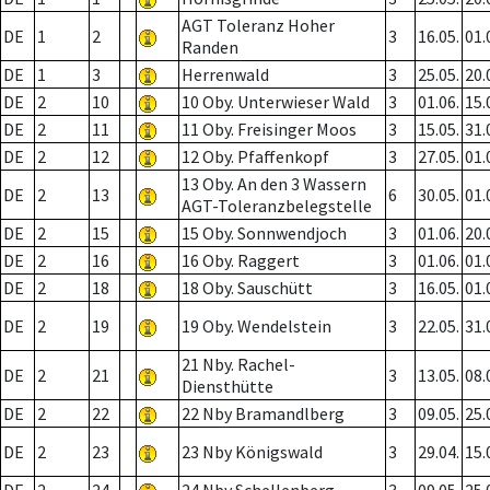
AGT Toleranz Hoher
DE
1
2
3
16.05.
01.
Randen
DE
1
3
Herrenwald
3
25.05.
20.
DE
2
10
10 Oby. Unterwieser Wald
3
01.06.
15.
DE
2
11
11 Oby. Freisinger Moos
3
15.05.
31.
DE
2
12
12 Oby. Pfaffenkopf
3
27.05.
01.
13 Oby. An den 3 Wassern
DE
2
13
6
30.05.
01.
AGT-Toleranzbelegstelle
DE
2
15
15 Oby. Sonnwendjoch
3
01.06.
20.
DE
2
16
16 Oby. Raggert
3
01.06.
01.
DE
2
18
18 Oby. Sauschütt
3
16.05.
01.
DE
2
19
19 Oby. Wendelstein
3
22.05.
31.
21 Nby. Rachel-
DE
2
21
3
13.05.
08.
Diensthütte
DE
2
22
22 Nby Bramandlberg
3
09.05.
25.
DE
2
23
23 Nby Königswald
3
29.04.
15.