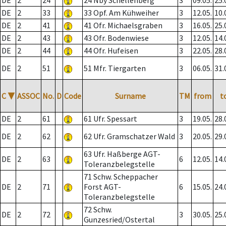
DE
2
24
24 Nby Schellenberg
3
09.05.
25.
DE
2
33
33 Opf. Am Kühweiher
3
12.05.
10.
DE
2
41
41 Ofr. Michaelsgraben
3
16.05.
25.
DE
2
43
43 Ofr. Bodenwiese
3
12.05.
14.
DE
2
44
44 Ofr. Hufeisen
3
22.05.
28.
DE
2
51
51 Mfr. Tiergarten
3
06.05.
31.
C
▼
ASSOC
No.
D
Code
Surname
TM
from
t
DE
2
61
61 Ufr. Spessart
3
19.05.
28.
DE
2
62
62 Ufr. Gramschatzer Wald
3
20.05.
29.
63 Ufr. Haßberge AGT-
DE
2
63
6
12.05.
14.
Toleranzbelegstelle
71 Schw. Scheppacher
DE
2
71
Forst AGT-
6
15.05.
24.
Toleranzbelegstelle
72 Schw.
DE
2
72
3
30.05.
25.
Gunzesried/Ostertal