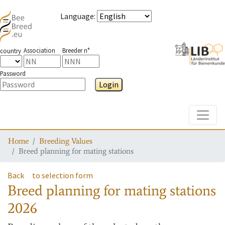
Language
:
Association
Breeder n°
country
Password
Login
Toggle
Home
Breeding Values
Breed planning for mating stations
Back
to selection form
Breed planning for mating stations
2026