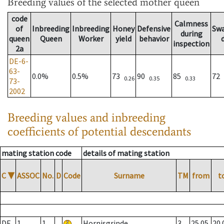
Breeding values
of the selected mother queen
code
Calmness
of
Inbreeding
Inbreeding
Honey
Defensive
Sw
during
queen
Queen
Worker
yield
behavior
inspection
2a
DE-6-
63-
0.0%
0.5%
73
90
85
72
0.26
0.35
0.33
73-
2002
Breeding values and inbreeding
coefficients of potential descendants
mating station code
details of mating station
C
▼
ASSOC
No.
D
Code
Surname
TM
from
t
DE
1
1
Hornisgrinde
3
25.05.
20.