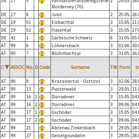
DE
17
5
Varroatoleranzbelegstelle
2
24.05.
26.
Norderney (70)
DE
17
6
Juist
2
25.05.
26.
DE
19
51
Eisbachtal
3
15.05.
21.
DE
19
52
Hasental
3
15.05.
17.
DE
41
1
Sächsische Schweiz
6
31.05.
05.
AT
99
6
Löhnersbach
3
02.06.
30.
AT
99
7
Blühnbachtal
3
31.05.
26.
C
▼
ASSOC
No.
D
Code
Surname
TM
from
t
AT
99
8
Kristeinertal - Osttirol
3
02.06.
28.
AT
99
13
Pusterwald
3
29.05.
31.
AT
99
16
1
Dürradmer
3
15.05.
04.
AT
99
16
2
Dürradmer
3
09.06.
04.
AT
99
17
1
Gschöder
3
15.05.
04.
AT
99
17
2
Gschöder
3
09.06.
04.
AT
99
21
Abtenau Zinkenbach
3
29.05.
28.
AT
99
27
Geiselgrundalm
3
29.05.
28.