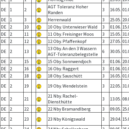
AGT Toleranz Hoher
DE
1
2
3
16.05.
01.
Randen
DE
1
3
Herrenwald
3
25.05.
20.
DE
2
10
10 Oby. Unterwieser Wald
3
01.06.
15.
DE
2
11
11 Oby. Freisinger Moos
3
15.05.
31.
DE
2
12
12 Oby. Pfaffenkopf
3
27.05.
01.
13 Oby. An den 3 Wassern
DE
2
13
6
30.05.
01.
AGT-Toleranzbelegstelle
DE
2
15
15 Oby. Sonnwendjoch
3
01.06.
20.
DE
2
16
16 Oby. Raggert
3
01.06.
01.
DE
2
18
18 Oby. Sauschütt
3
16.05.
01.
DE
2
19
19 Oby. Wendelstein
3
22.05.
31.
21 Nby. Rachel-
DE
2
21
3
13.05.
08.
Diensthütte
DE
2
22
22 Nby Bramandlberg
3
09.05.
25.
DE
2
23
23 Nby Königswald
3
29.04.
15.