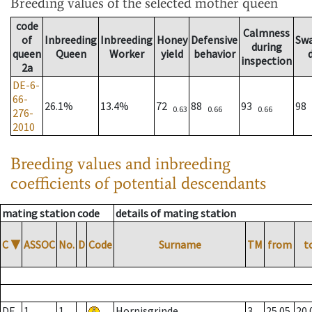
Breeding values
of the selected mother queen
code
Calmness
of
Inbreeding
Inbreeding
Honey
Defensive
Sw
during
queen
Queen
Worker
yield
behavior
inspection
2a
DE-6-
66-
26.1%
13.4%
72
88
93
98
0.63
0.66
0.66
276-
2010
Breeding values and inbreeding
coefficients of potential descendants
mating station code
details of mating station
C
▼
ASSOC
No.
D
Code
Surname
TM
from
t
DE
1
1
Hornisgrinde
3
25.05.
20.