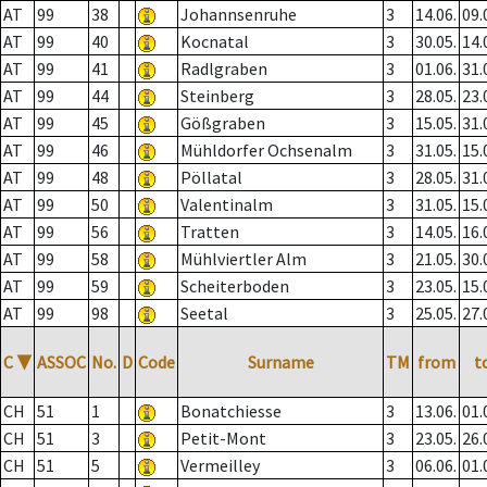
AT
99
38
Johannsenruhe
3
14.06.
09.
AT
99
40
Kocnatal
3
30.05.
14.
AT
99
41
Radlgraben
3
01.06.
31.
AT
99
44
Steinberg
3
28.05.
23.
AT
99
45
Gößgraben
3
15.05.
31.
AT
99
46
Mühldorfer Ochsenalm
3
31.05.
15.
AT
99
48
Pöllatal
3
28.05.
31.
AT
99
50
Valentinalm
3
31.05.
15.
AT
99
56
Tratten
3
14.05.
16.
AT
99
58
Mühlviertler Alm
3
21.05.
30.
AT
99
59
Scheiterboden
3
23.05.
15.
AT
99
98
Seetal
3
25.05.
27.
C
▼
ASSOC
No.
D
Code
Surname
TM
from
t
CH
51
1
Bonatchiesse
3
13.06.
01.
CH
51
3
Petit-Mont
3
23.05.
26.
CH
51
5
Vermeilley
3
06.06.
01.