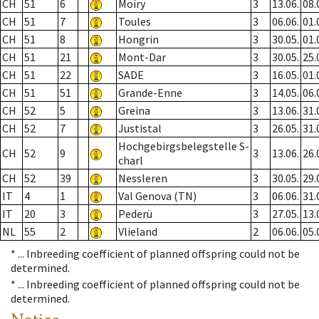
CH
51
6
Moiry
3
13.06.
08.
CH
51
7
Toules
3
06.06.
01.
CH
51
8
Hongrin
3
30.05.
01.
CH
51
21
Mont-Dar
3
30.05.
25.
CH
51
22
SADE
3
16.05.
01.
CH
51
51
Grande-Enne
3
14.05.
06.
CH
52
5
Greina
3
13.06.
31.
CH
52
7
Justistal
3
26.05.
31.
Hochgebirgsbelegstelle S-
CH
52
9
3
13.06.
26.
charl
CH
52
39
Nessleren
3
30.05.
29.
IT
4
1
Val Genova (TN)
3
06.06.
31.
IT
20
3
Pederü
3
27.05.
13.
NL
55
2
Vlieland
2
06.06.
05.
* ...
Inbreeding coefficient of planned offspring could not be
determined.
* ...
Inbreeding coefficient of planned offspring could not be
determined.