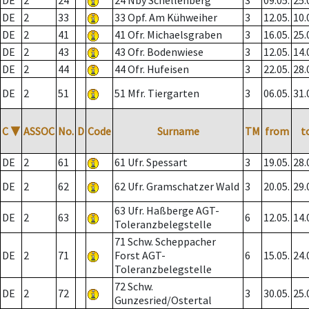
DE
2
24
24 Nby Schellenberg
3
09.05.
25.
DE
2
33
33 Opf. Am Kühweiher
3
12.05.
10.
DE
2
41
41 Ofr. Michaelsgraben
3
16.05.
25.
DE
2
43
43 Ofr. Bodenwiese
3
12.05.
14.
DE
2
44
44 Ofr. Hufeisen
3
22.05.
28.
DE
2
51
51 Mfr. Tiergarten
3
06.05.
31.
C
▼
ASSOC
No.
D
Code
Surname
TM
from
t
DE
2
61
61 Ufr. Spessart
3
19.05.
28.
DE
2
62
62 Ufr. Gramschatzer Wald
3
20.05.
29.
63 Ufr. Haßberge AGT-
DE
2
63
6
12.05.
14.
Toleranzbelegstelle
71 Schw. Scheppacher
DE
2
71
Forst AGT-
6
15.05.
24.
Toleranzbelegstelle
72 Schw.
DE
2
72
3
30.05.
25.
Gunzesried/Ostertal