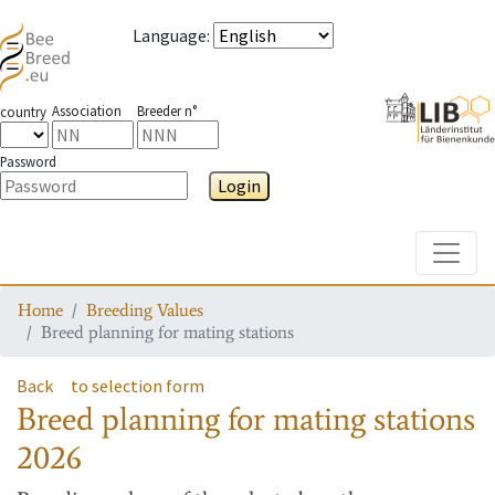
Language
:
Association
Breeder n°
country
Password
Login
Toggle
Home
Breeding Values
Breed planning for mating stations
Back
to selection form
Breed planning for mating stations
2026