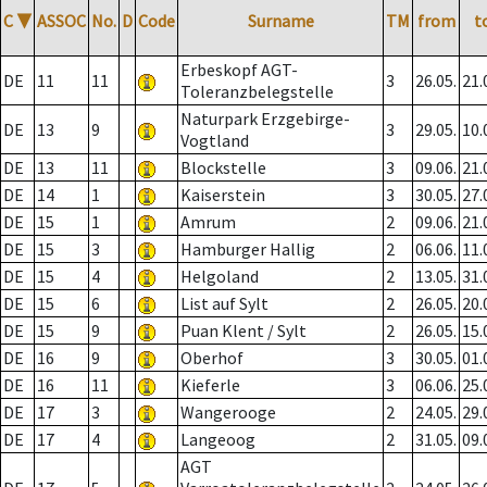
C
▼
ASSOC
No.
D
Code
Surname
TM
from
t
Erbeskopf AGT-
DE
11
11
3
26.05.
21.
Toleranzbelegstelle
Naturpark Erzgebirge-
DE
13
9
3
29.05.
10.
Vogtland
DE
13
11
Blockstelle
3
09.06.
21.
DE
14
1
Kaiserstein
3
30.05.
27.
DE
15
1
Amrum
2
09.06.
21.
DE
15
3
Hamburger Hallig
2
06.06.
11.
DE
15
4
Helgoland
2
13.05.
31.
DE
15
6
List auf Sylt
2
26.05.
20.
DE
15
9
Puan Klent / Sylt
2
26.05.
15.
DE
16
9
Oberhof
3
30.05.
01.
DE
16
11
Kieferle
3
06.06.
25.
DE
17
3
Wangerooge
2
24.05.
29.
DE
17
4
Langeoog
2
31.05.
09.
AGT