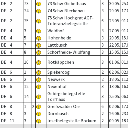
DE
2
73
73 Schw. Giebelhaus
3
30.05.
25.
DE
2
74
74 Schw. Bleckenau
3
29.05.
17.
75 Schw. Hochgrat AGT-
DE
2
75
6
23.05.
01.
Toleranzbelegstelle
DE
4
3
Waldhof
3
27.05.
01.
DE
4
5
Hohenheide
3
20.05.
15.
DE
4
7
Lattbusch
3
22.05.
17.
DE
4
8
Schorfheide-Wildfang
3
15.05.
15.
DE
4
10
Rotkäppchen
3
01.06.
01.
DE
6
1
Spiekeroog
2
02.06.
02.
DE
6
2
Neuwerk
2
18.05.
11.
DE
6
12
Neuenhof
3
13.06.
16.
Gebirgsbelegstelle
DE
6
14
3
25.05.
06.
Torfhaus
DE
8
1
2
Greifswalder Oie
6
02.06.
17.
DE
8
3
Dornbusch
2
26.06.
23.
DE
11
3
Inselbelegstelle Borkum
2
09.05.
18.