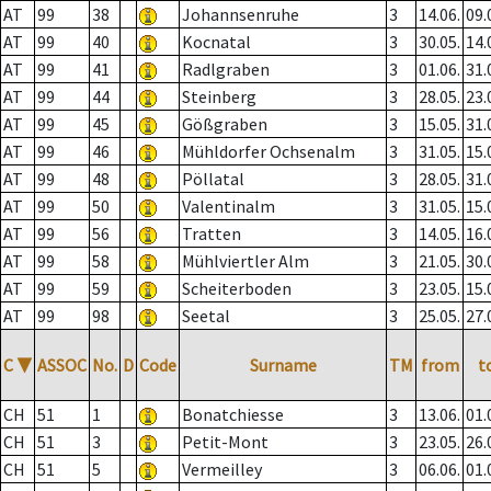
AT
99
38
Johannsenruhe
3
14.06.
09.
AT
99
40
Kocnatal
3
30.05.
14.
AT
99
41
Radlgraben
3
01.06.
31.
AT
99
44
Steinberg
3
28.05.
23.
AT
99
45
Gößgraben
3
15.05.
31.
AT
99
46
Mühldorfer Ochsenalm
3
31.05.
15.
AT
99
48
Pöllatal
3
28.05.
31.
AT
99
50
Valentinalm
3
31.05.
15.
AT
99
56
Tratten
3
14.05.
16.
AT
99
58
Mühlviertler Alm
3
21.05.
30.
AT
99
59
Scheiterboden
3
23.05.
15.
AT
99
98
Seetal
3
25.05.
27.
C
▼
ASSOC
No.
D
Code
Surname
TM
from
t
CH
51
1
Bonatchiesse
3
13.06.
01.
CH
51
3
Petit-Mont
3
23.05.
26.
CH
51
5
Vermeilley
3
06.06.
01.