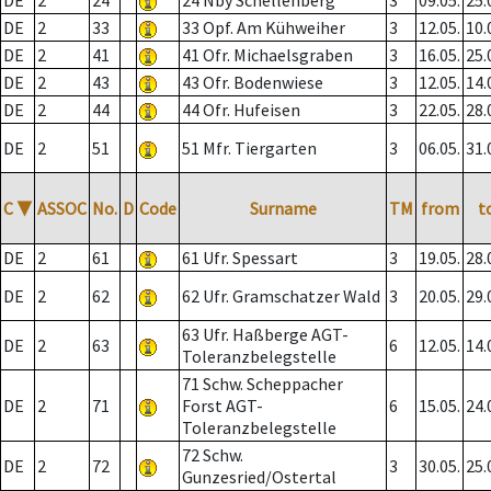
DE
2
24
24 Nby Schellenberg
3
09.05.
25.
DE
2
33
33 Opf. Am Kühweiher
3
12.05.
10.
DE
2
41
41 Ofr. Michaelsgraben
3
16.05.
25.
DE
2
43
43 Ofr. Bodenwiese
3
12.05.
14.
DE
2
44
44 Ofr. Hufeisen
3
22.05.
28.
DE
2
51
51 Mfr. Tiergarten
3
06.05.
31.
C
▼
ASSOC
No.
D
Code
Surname
TM
from
t
DE
2
61
61 Ufr. Spessart
3
19.05.
28.
DE
2
62
62 Ufr. Gramschatzer Wald
3
20.05.
29.
63 Ufr. Haßberge AGT-
DE
2
63
6
12.05.
14.
Toleranzbelegstelle
71 Schw. Scheppacher
DE
2
71
Forst AGT-
6
15.05.
24.
Toleranzbelegstelle
72 Schw.
DE
2
72
3
30.05.
25.
Gunzesried/Ostertal