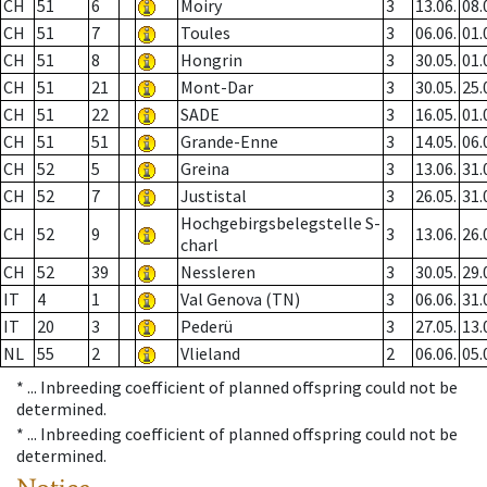
CH
51
6
Moiry
3
13.06.
08.
CH
51
7
Toules
3
06.06.
01.
CH
51
8
Hongrin
3
30.05.
01.
CH
51
21
Mont-Dar
3
30.05.
25.
CH
51
22
SADE
3
16.05.
01.
CH
51
51
Grande-Enne
3
14.05.
06.
CH
52
5
Greina
3
13.06.
31.
CH
52
7
Justistal
3
26.05.
31.
Hochgebirgsbelegstelle S-
CH
52
9
3
13.06.
26.
charl
CH
52
39
Nessleren
3
30.05.
29.
IT
4
1
Val Genova (TN)
3
06.06.
31.
IT
20
3
Pederü
3
27.05.
13.
NL
55
2
Vlieland
2
06.06.
05.
* ...
Inbreeding coefficient of planned offspring could not be
determined.
* ...
Inbreeding coefficient of planned offspring could not be
determined.