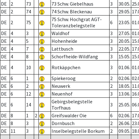
DE
2
73
73 Schw. Giebelhaus
3
30.05.
25.
DE
2
74
74 Schw. Bleckenau
3
29.05.
17.
75 Schw. Hochgrat AGT-
DE
2
75
6
23.05.
01.
Toleranzbelegstelle
DE
4
3
Waldhof
3
27.05.
01.
DE
4
5
Hohenheide
3
20.05.
15.
DE
4
7
Lattbusch
3
22.05.
17.
DE
4
8
Schorfheide-Wildfang
3
15.05.
15.
DE
4
10
Rotkäppchen
3
01.06.
01.
DE
6
1
Spiekeroog
2
02.06.
02.
DE
6
2
Neuwerk
2
18.05.
11.
DE
6
12
Neuenhof
3
13.06.
16.
Gebirgsbelegstelle
DE
6
14
3
25.05.
06.
Torfhaus
DE
8
1
2
Greifswalder Oie
6
02.06.
17.
DE
8
3
Dornbusch
2
26.06.
23.
DE
11
3
Inselbelegstelle Borkum
2
09.05.
18.