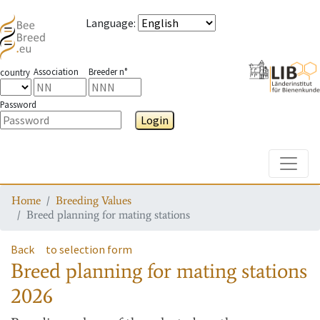
Language
:
Association
Breeder n°
country
Password
Login
Toggle
Home
Breeding Values
Breed planning for mating stations
Back
to selection form
Breed planning for mating stations
2026