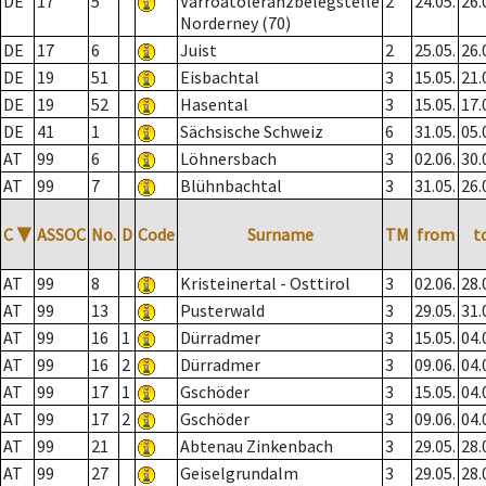
DE
17
5
Varroatoleranzbelegstelle
2
24.05.
26.
Norderney (70)
DE
17
6
Juist
2
25.05.
26.
DE
19
51
Eisbachtal
3
15.05.
21.
DE
19
52
Hasental
3
15.05.
17.
DE
41
1
Sächsische Schweiz
6
31.05.
05.
AT
99
6
Löhnersbach
3
02.06.
30.
AT
99
7
Blühnbachtal
3
31.05.
26.
C
▼
ASSOC
No.
D
Code
Surname
TM
from
t
AT
99
8
Kristeinertal - Osttirol
3
02.06.
28.
AT
99
13
Pusterwald
3
29.05.
31.
AT
99
16
1
Dürradmer
3
15.05.
04.
AT
99
16
2
Dürradmer
3
09.06.
04.
AT
99
17
1
Gschöder
3
15.05.
04.
AT
99
17
2
Gschöder
3
09.06.
04.
AT
99
21
Abtenau Zinkenbach
3
29.05.
28.
AT
99
27
Geiselgrundalm
3
29.05.
28.