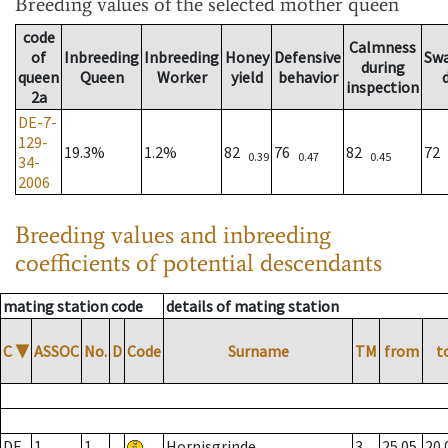
Breeding values
of the selected mother queen
code
Calmness
of
Inbreeding
Inbreeding
Honey
Defensive
Sw
during
queen
Queen
Worker
yield
behavior
inspection
2a
DE-7-
129-
19.3%
1.2%
82
76
82
72
0.39
0.47
0.45
34-
2006
Breeding values and inbreeding
coefficients of potential descendants
mating station code
details of mating station
C
▼
ASSOC
No.
D
Code
Surname
TM
from
t
DE
1
1
Hornisgrinde
3
25.05.
20.