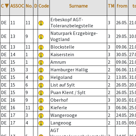
C
▼
ASSOC
No.
D
Code
Surname
TM
from
t
Erbeskopf AGT-
DE
11
11
3
26.05.
21.
Toleranzbelegstelle
Naturpark Erzgebirge-
DE
13
9
3
29.05.
10.
Vogtland
DE
13
11
Blockstelle
3
09.06.
21.
DE
14
1
Kaiserstein
3
30.05.
27.
DE
15
1
Amrum
2
09.06.
21.
DE
15
3
Hamburger Hallig
2
06.06.
11.
DE
15
4
Helgoland
2
13.05.
31.
DE
15
6
List auf Sylt
2
26.05.
20.
DE
15
9
Puan Klent / Sylt
2
26.05.
15.
DE
16
9
Oberhof
3
30.05.
01.
DE
16
11
Kieferle
3
06.06.
25.
DE
17
3
Wangerooge
2
24.05.
29.
DE
17
4
Langeoog
2
31.05.
09.
AGT