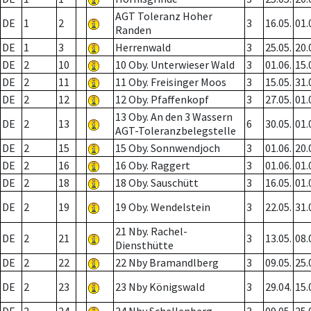
AGT Toleranz Hoher
DE
1
2
3
16.05.
01.
Randen
DE
1
3
Herrenwald
3
25.05.
20.
DE
2
10
10 Oby. Unterwieser Wald
3
01.06.
15.
DE
2
11
11 Oby. Freisinger Moos
3
15.05.
31.
DE
2
12
12 Oby. Pfaffenkopf
3
27.05.
01.
13 Oby. An den 3 Wassern
DE
2
13
6
30.05.
01.
AGT-Toleranzbelegstelle
DE
2
15
15 Oby. Sonnwendjoch
3
01.06.
20.
DE
2
16
16 Oby. Raggert
3
01.06.
01.
DE
2
18
18 Oby. Sauschütt
3
16.05.
01.
DE
2
19
19 Oby. Wendelstein
3
22.05.
31.
21 Nby. Rachel-
DE
2
21
3
13.05.
08.
Diensthütte
DE
2
22
22 Nby Bramandlberg
3
09.05.
25.
DE
2
23
23 Nby Königswald
3
29.04.
15.