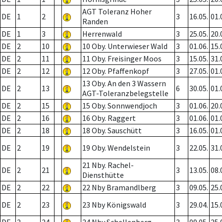
AGT Toleranz Hoher
DE
1
2
3
16.05.
01.
Randen
DE
1
3
Herrenwald
3
25.05.
20.
DE
2
10
10 Oby. Unterwieser Wald
3
01.06.
15.
DE
2
11
11 Oby. Freisinger Moos
3
15.05.
31.
DE
2
12
12 Oby. Pfaffenkopf
3
27.05.
01.
13 Oby. An den 3 Wassern
DE
2
13
6
30.05.
01.
AGT-Toleranzbelegstelle
DE
2
15
15 Oby. Sonnwendjoch
3
01.06.
20.
DE
2
16
16 Oby. Raggert
3
01.06.
01.
DE
2
18
18 Oby. Sauschütt
3
16.05.
01.
DE
2
19
19 Oby. Wendelstein
3
22.05.
31.
21 Nby. Rachel-
DE
2
21
3
13.05.
08.
Diensthütte
DE
2
22
22 Nby Bramandlberg
3
09.05.
25.
DE
2
23
23 Nby Königswald
3
29.04.
15.