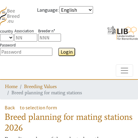
Language
:
Association
Breeder n°
country
Password
Login
Toggle
Home
Breeding Values
Breed planning for mating stations
Back
to selection form
Breed planning for mating stations
2026