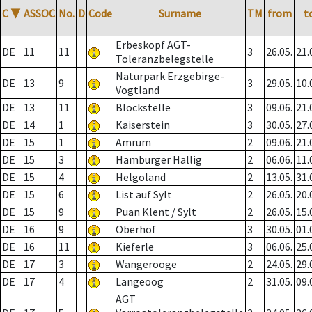
C
▼
ASSOC
No.
D
Code
Surname
TM
from
t
Erbeskopf AGT-
DE
11
11
3
26.05.
21.
Toleranzbelegstelle
Naturpark Erzgebirge-
DE
13
9
3
29.05.
10.
Vogtland
DE
13
11
Blockstelle
3
09.06.
21.
DE
14
1
Kaiserstein
3
30.05.
27.
DE
15
1
Amrum
2
09.06.
21.
DE
15
3
Hamburger Hallig
2
06.06.
11.
DE
15
4
Helgoland
2
13.05.
31.
DE
15
6
List auf Sylt
2
26.05.
20.
DE
15
9
Puan Klent / Sylt
2
26.05.
15.
DE
16
9
Oberhof
3
30.05.
01.
DE
16
11
Kieferle
3
06.06.
25.
DE
17
3
Wangerooge
2
24.05.
29.
DE
17
4
Langeoog
2
31.05.
09.
AGT