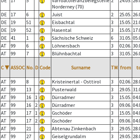
DE
17
5
Varroatoleranzbelegstelle
2
24.05.
26.
Norderney (70)
DE
17
6
Juist
2
25.05.
26.
DE
19
51
Eisbachtal
3
15.05.
21.
DE
19
52
Hasental
3
15.05.
17.
DE
41
1
Sächsische Schweiz
6
31.05.
05.
AT
99
6
Löhnersbach
3
02.06.
30.
AT
99
7
Blühnbachtal
3
31.05.
26.
C
▼
ASSOC
No.
D
Code
Surname
TM
from
t
AT
99
8
Kristeinertal - Osttirol
3
02.06.
28.
AT
99
13
Pusterwald
3
29.05.
31.
AT
99
16
1
Dürradmer
3
15.05.
04.
AT
99
16
2
Dürradmer
3
09.06.
04.
AT
99
17
1
Gschöder
3
15.05.
04.
AT
99
17
2
Gschöder
3
09.06.
04.
AT
99
21
Abtenau Zinkenbach
3
29.05.
28.
AT
99
27
Geiselgrundalm
3
29.05.
28.