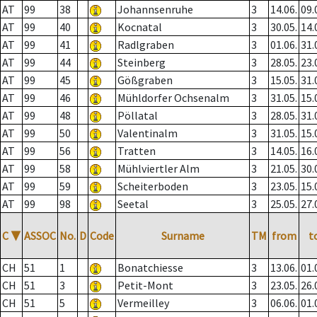
AT
99
38
Johannsenruhe
3
14.06.
09.
AT
99
40
Kocnatal
3
30.05.
14.
AT
99
41
Radlgraben
3
01.06.
31.
AT
99
44
Steinberg
3
28.05.
23.
AT
99
45
Gößgraben
3
15.05.
31.
AT
99
46
Mühldorfer Ochsenalm
3
31.05.
15.
AT
99
48
Pöllatal
3
28.05.
31.
AT
99
50
Valentinalm
3
31.05.
15.
AT
99
56
Tratten
3
14.05.
16.
AT
99
58
Mühlviertler Alm
3
21.05.
30.
AT
99
59
Scheiterboden
3
23.05.
15.
AT
99
98
Seetal
3
25.05.
27.
C
▼
ASSOC
No.
D
Code
Surname
TM
from
t
CH
51
1
Bonatchiesse
3
13.06.
01.
CH
51
3
Petit-Mont
3
23.05.
26.
CH
51
5
Vermeilley
3
06.06.
01.