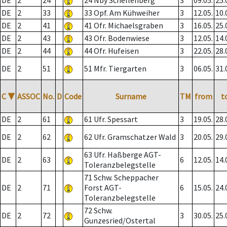
DE
2
24
24 Nby Schellenberg
3
09.05.
25.
DE
2
33
33 Opf. Am Kühweiher
3
12.05.
10.
DE
2
41
41 Ofr. Michaelsgraben
3
16.05.
25.
DE
2
43
43 Ofr. Bodenwiese
3
12.05.
14.
DE
2
44
44 Ofr. Hufeisen
3
22.05.
28.
DE
2
51
51 Mfr. Tiergarten
3
06.05.
31.
C
▼
ASSOC
No.
D
Code
Surname
TM
from
t
DE
2
61
61 Ufr. Spessart
3
19.05.
28.
DE
2
62
62 Ufr. Gramschatzer Wald
3
20.05.
29.
63 Ufr. Haßberge AGT-
DE
2
63
6
12.05.
14.
Toleranzbelegstelle
71 Schw. Scheppacher
DE
2
71
Forst AGT-
6
15.05.
24.
Toleranzbelegstelle
72 Schw.
DE
2
72
3
30.05.
25.
Gunzesried/Ostertal