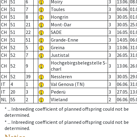
CH
51
6
Moiry
3
13.06.
08.
CH
51
7
Toules
3
06.06.
01.
CH
51
8
Hongrin
3
30.05.
01.
CH
51
21
Mont-Dar
3
30.05.
25.
CH
51
22
SADE
3
16.05.
01.
CH
51
51
Grande-Enne
3
14.05.
06.
CH
52
5
Greina
3
13.06.
31.
CH
52
7
Justistal
3
26.05.
31.
Hochgebirgsbelegstelle S-
CH
52
9
3
13.06.
26.
charl
CH
52
39
Nessleren
3
30.05.
29.
IT
4
1
Val Genova (TN)
3
06.06.
31.
IT
20
3
Pederü
3
27.05.
13.
NL
55
2
Vlieland
2
06.06.
05.
* ...
Inbreeding coefficient of planned offspring could not be
determined.
* ...
Inbreeding coefficient of planned offspring could not be
determined.