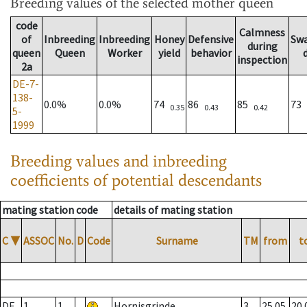
Breeding values
of the selected mother queen
code
Calmness
of
Inbreeding
Inbreeding
Honey
Defensive
Sw
during
queen
Queen
Worker
yield
behavior
inspection
2a
DE-7-
138-
0.0%
0.0%
74
86
85
73
0.35
0.43
0.42
5-
1999
Breeding values and inbreeding
coefficients of potential descendants
mating station code
details of mating station
C
▼
ASSOC
No.
D
Code
Surname
TM
from
t
DE
1
1
Hornisgrinde
3
25.05.
20.