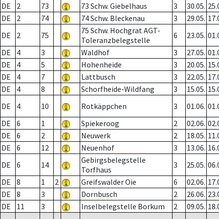
DE
2
73
73 Schw. Giebelhaus
3
30.05.
25.
DE
2
74
74 Schw. Bleckenau
3
29.05.
17.
75 Schw. Hochgrat AGT-
DE
2
75
6
23.05.
01.
Toleranzbelegstelle
DE
4
3
Waldhof
3
27.05.
01.
DE
4
5
Hohenheide
3
20.05.
15.
DE
4
7
Lattbusch
3
22.05.
17.
DE
4
8
Schorfheide-Wildfang
3
15.05.
15.
DE
4
10
Rotkäppchen
3
01.06.
01.
DE
6
1
Spiekeroog
2
02.06.
02.
DE
6
2
Neuwerk
2
18.05.
11.
DE
6
12
Neuenhof
3
13.06.
16.
Gebirgsbelegstelle
DE
6
14
3
25.05.
06.
Torfhaus
DE
8
1
2
Greifswalder Oie
6
02.06.
17.
DE
8
3
Dornbusch
2
26.06.
23.
DE
11
3
Inselbelegstelle Borkum
2
09.05.
18.