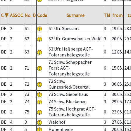
C
▼
ASSOC
No.
D
Code
Surname
TM
from
t
DE
2
61
61 Ufr. Spessart
3
19.05.
28.
DE
2
62
62 Ufr. Gramschatzer Wald
3
20.05.
29.
63 Ufr. Haßberge AGT-
DE
2
63
6
12.05.
14.
Toleranzbelegstelle
71 Schw. Scheppacher
DE
2
71
Forst AGT-
6
15.05.
24.
Toleranzbelegstelle
72 Schw.
DE
2
72
3
30.05.
25.
Gunzesried/Ostertal
DE
2
73
73 Schw. Giebelhaus
3
30.05.
25.
DE
2
74
74 Schw. Bleckenau
3
29.05.
17.
75 Schw. Hochgrat AGT-
DE
2
75
6
23.05.
01.
Toleranzbelegstelle
DE
4
3
Waldhof
3
27.05.
01.
DE
4
5
Hohenheide
3
20.05.
15.