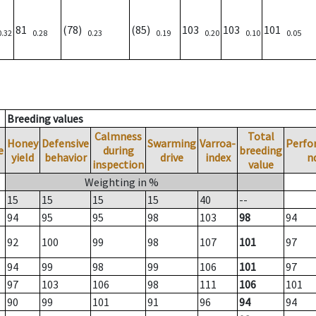
81
(78)
(85)
103
103
101
0.32
0.28
0.23
0.19
0.20
0.10
0.05
Breeding values
Calmness
Total
Honey
Defensive
Swarming
Varroa-
Perfo
e
during
breeding
yield
behavior
drive
index
n
inspection
value
Weighting in %
15
15
15
15
40
--
94
95
95
98
103
98
94
92
100
99
98
107
101
97
94
99
98
99
106
101
97
97
103
106
98
111
106
101
90
99
101
91
96
94
94