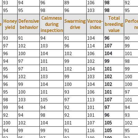
93
94
96
89
106
98
92
95
95
98
96
103
98
95
Calmness
Total
Honey
Defensive
Swarming
Varroa-
Perfo
e
during
breeding
yield
behavior
drive
index
n
inspection
value
93
91
94
91
104
96
90
97
102
103
96
114
107
99
96
100
104
102
106
104
101
94
97
101
99
102
99
98
95
97
101
102
104
101
99
96
102
103
99
103
102
100
96
99
104
100
104
102
100
95
100
101
93
106
101
97
98
103
105
97
113
107
101
99
94
94
92
101
97
94
92
94
98
92
101
96
93
100
102
104
101
107
105
102
94
99
99
91
116
105
95