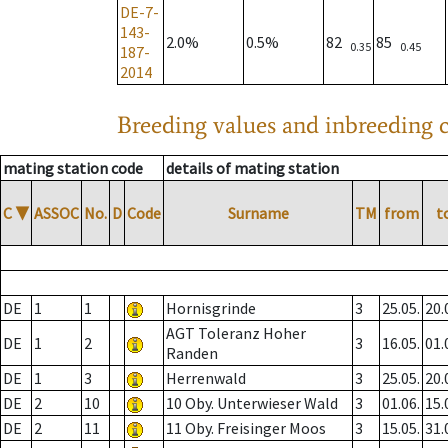
DE-7-
143-
2.0%
0.5%
82
85
0.35
0.45
187-
2014
Breeding values and inbreeding c
mating station code
details of mating station
C
▼
ASSOC
No.
D
Code
Surname
TM
from
t
DE
1
1
Hornisgrinde
3
25.05.
20.
AGT Toleranz Hoher
DE
1
2
3
16.05.
01.
Randen
DE
1
3
Herrenwald
3
25.05.
20.
DE
2
10
10 Oby. Unterwieser Wald
3
01.06.
15.
DE
2
11
11 Oby. Freisinger Moos
3
15.05.
31.