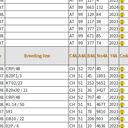
08.
AT
99
117
4
2023
07.
AT
99
663
132
2024
08.
AT
99
120
84
2023
07.
AT
99
117
38
2023
07.
AT
99
377
23
2023
08.
AT
99
671
85
2023
07.
AT
99
377
74
2023
o
Breeding line
C4A
A4A
B4A
No4A
Y4A
Cod
08.
CRP/48
CH
52
707
40
2023
07.
B20F1/3
CH
51
45
1893
2023
08.
KT02/23
CH
51
152
5652
2022
08.
B20x30 / 11
CH
51
36
3427
2022
08.
CRP/48
CH
52
707
40
2023
08.
KL 14 / 50
CH
51
91
4677
2023
07.
S91
CH
51
78
9810
2023
08.
GB10 / 22
CH
51
206
903
2024
06.
01P / 6
CH
51
10
4636
2023