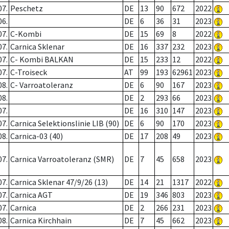
07.
Peschetz
DE
13
90
672
2022
06.
DE
6
36
31
2023
07.
C-Kombi
DE
15
69
8
2022
07.
Carnica Sklenar
DE
16
337
232
2023
07.
C- Kombi BALKAN
DE
15
233
12
2022
07.
C-Troiseck
AT
99
193
62961
2023
08.
C- Varroatoleranz
DE
6
90
167
2023
08.
DE
2
293
66
2023
07.
DE
16
310
147
2023
07.
Carnica Selektionslinie LIB (90)
DE
6
90
170
2023
08.
Carnica-03 (40)
DE
17
208
49
2023
07.
Carnica Varroatoleranz (SMR)
DE
7
45
658
2023
07.
Carnica Sklenar 47/9/26 (13)
DE
14
21
1317
2022
07.
Carnica AGT
DE
19
346
803
2023
07.
Carnica
DE
2
266
231
2023
08.
Carnica Kirchhain
DE
7
45
662
2023