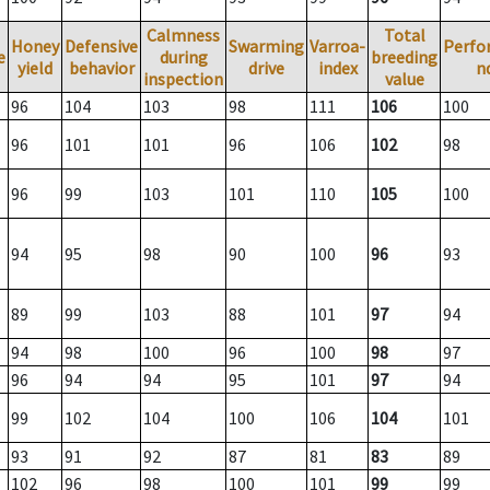
Calmness
Total
Honey
Defensive
Swarming
Varroa-
Perfo
e
during
breeding
yield
behavior
drive
index
n
inspection
value
96
104
103
98
111
106
100
96
101
101
96
106
102
98
96
99
103
101
110
105
100
94
95
98
90
100
96
93
89
99
103
88
101
97
94
94
98
100
96
100
98
97
96
94
94
95
101
97
94
99
102
104
100
106
104
101
93
91
92
87
81
83
89
102
96
98
100
101
99
99