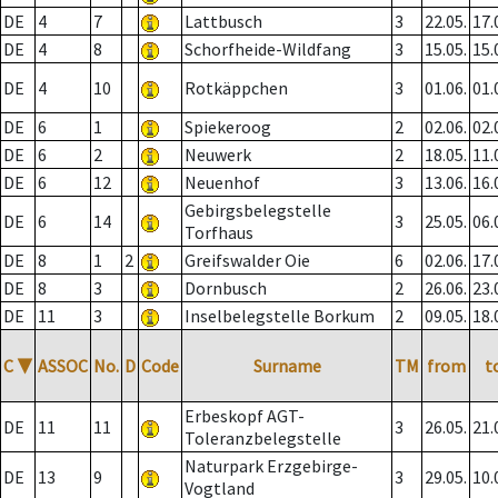
DE
4
7
Lattbusch
3
22.05.
17.
DE
4
8
Schorfheide-Wildfang
3
15.05.
15.
DE
4
10
Rotkäppchen
3
01.06.
01.
DE
6
1
Spiekeroog
2
02.06.
02.
DE
6
2
Neuwerk
2
18.05.
11.
DE
6
12
Neuenhof
3
13.06.
16.
Gebirgsbelegstelle
DE
6
14
3
25.05.
06.
Torfhaus
DE
8
1
2
Greifswalder Oie
6
02.06.
17.
DE
8
3
Dornbusch
2
26.06.
23.
DE
11
3
Inselbelegstelle Borkum
2
09.05.
18.
C
▼
ASSOC
No.
D
Code
Surname
TM
from
t
Erbeskopf AGT-
DE
11
11
3
26.05.
21.
Toleranzbelegstelle
Naturpark Erzgebirge-
DE
13
9
3
29.05.
10.
Vogtland