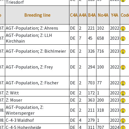
Triesdorf
o
Breeding line
C4A
A4A
B4A
No4A
Y4A
Cod
07.
AGT-Population; Z: Ahrens
DE
2
221
102
2022
AGT-Population; Z: LLH
07.
DE
7
45
658
2023
Kirchhain
07.
AGT-Population; Z: Bichlmeier
DE
2
326
716
2023
07.
AGT-Population, Z: Frey
DE
2
294
100
2022
07.
AGT-Population, Z: Fischer
DE
2
703
77
2022
07.
Z: Witt
DE
2
172
1
2022
07.
Z: Moser
DE
2
363
200
2023
AGT-Population, Z:
08.
DE
2
211
318
2023
Wintersperger
08.
C-4-3 Waldhof
DE
4
279
1
2022
07.
C-4-5 Hohenheide
DE
4
311
707
2024