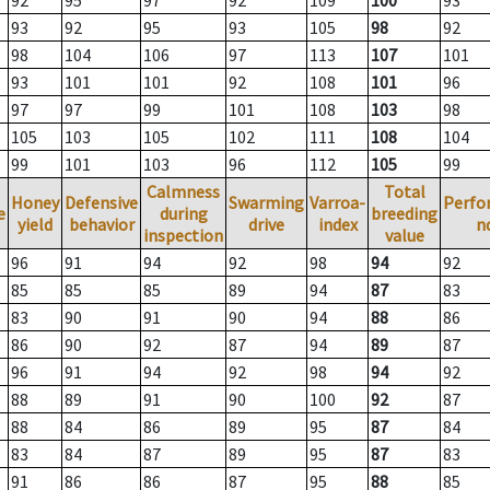
92
95
97
92
109
100
93
93
92
95
93
105
98
92
98
104
106
97
113
107
101
93
101
101
92
108
101
96
97
97
99
101
108
103
98
105
103
105
102
111
108
104
99
101
103
96
112
105
99
Calmness
Total
Honey
Defensive
Swarming
Varroa-
Perfo
e
during
breeding
yield
behavior
drive
index
n
inspection
value
96
91
94
92
98
94
92
85
85
85
89
94
87
83
83
90
91
90
94
88
86
86
90
92
87
94
89
87
96
91
94
92
98
94
92
88
89
91
90
100
92
87
88
84
86
89
95
87
84
83
84
87
89
95
87
83
91
86
86
87
95
88
85