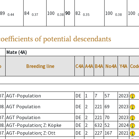
89
84
100
90
82
100
100
0.44
0.37
0.38
0.35
0.38
oefficients of potential descendants
Mate (4A)
o
Breeding line
C4A
A4A
B4A
No4A
Y4A
Cod
07.
AGT-Population
DE
1
7
57
2023
08.
AGT Population
DE
2
221
69
2023
07.
AGT Population
DE
2
221
70
2023
08.
AGT-Population; Z: Köpke
DE
2
632
52
2024
07.
AGT-Population; Z: Ott
DE
2
227
167
2021