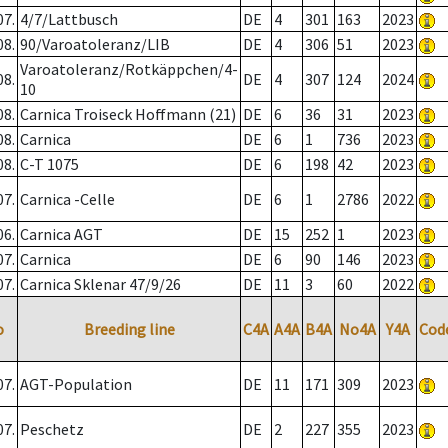
07.
4/7/Lattbusch
DE
4
301
163
2023
08.
90/Varoatoleranz/LIB
DE
4
306
51
2023
Varoatoleranz/Rotkäppchen/4-
08.
DE
4
307
124
2024
10
08.
Carnica Troiseck Hoffmann (21)
DE
6
36
31
2023
08.
Carnica
DE
6
1
736
2023
08.
C-T 1075
DE
6
198
42
2023
07.
Carnica -Celle
DE
6
1
2786
2022
06.
Carnica AGT
DE
15
252
1
2023
07.
Carnica
DE
6
90
146
2023
07.
Carnica Sklenar 47/9/26
DE
11
3
60
2022
o
Breeding line
C4A
A4A
B4A
No4A
Y4A
Cod
07.
AGT-Population
DE
11
171
309
2023
07.
Peschetz
DE
2
227
355
2023