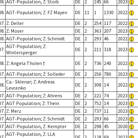
08.
AGT-Population, Z: Stoib
DE
2
245
66
2023
08.
AGT-Population; Z: FZ Mayen
DE
11
1
1330
2022
07.
Z: Deller
DE
2
254
117
2022
08.
Z: Moser
DE
2
363
207
2023
08.
AGT-Population; Z: Schmidt
DE
2
293
46
2022
AGT-Population; Z:
07.
DE
2
211
318
2023
Wintersperger
08.
Z: Angela Tholen †
DE
2
736
240
2022
07.
AGT-Population; Z: Solleder
DE
2
256
780
2023
Ca.- Sklenar; Z: Andreas
08.
DE
2
308
14
2022
Levcenko
07.
AGT-Population; Z: Ahrens
DE
2
221
74
2023
07.
AGT Population; Z: Thein
DE
2
752
14
2023
07.
Z: Merz
DE
2
737
11
2023
07.
AGT-Population; Z: Schmidt
DE
2
293
66
2023
07.
AGT-Population, Z: Kempter
DE
2
298
45
2020
AGT-Population, Z: LLA
07.
DE
2
128
69
2023