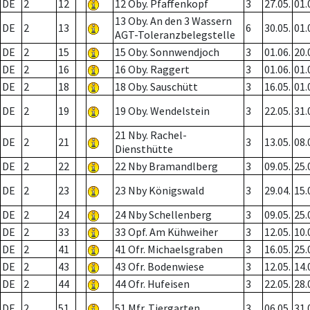
DE
2
12
12 Oby. Pfaffenkopf
3
27.05.
01.
13 Oby. An den 3 Wassern
DE
2
13
6
30.05.
01.
AGT-Toleranzbelegstelle
DE
2
15
15 Oby. Sonnwendjoch
3
01.06.
20.
DE
2
16
16 Oby. Raggert
3
01.06.
01.
DE
2
18
18 Oby. Sauschütt
3
16.05.
01.
DE
2
19
19 Oby. Wendelstein
3
22.05.
31.
21 Nby. Rachel-
DE
2
21
3
13.05.
08.
Diensthütte
DE
2
22
22 Nby Bramandlberg
3
09.05.
25.
DE
2
23
23 Nby Königswald
3
29.04.
15.
DE
2
24
24 Nby Schellenberg
3
09.05.
25.
DE
2
33
33 Opf. Am Kühweiher
3
12.05.
10.
DE
2
41
41 Ofr. Michaelsgraben
3
16.05.
25.
DE
2
43
43 Ofr. Bodenwiese
3
12.05.
14.
DE
2
44
44 Ofr. Hufeisen
3
22.05.
28.
DE
2
51
51 Mfr. Tiergarten
3
06.05.
31.