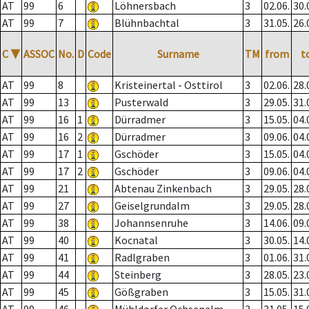
AT
99
6
Löhnersbach
3
02.06.
30.
AT
99
7
Blühnbachtal
3
31.05.
26.
C
▼
ASSOC
No.
D
Code
Surname
TM
from
t
AT
99
8
Kristeinertal - Osttirol
3
02.06.
28.
AT
99
13
Pusterwald
3
29.05.
31.
AT
99
16
1
Dürradmer
3
15.05.
04.
AT
99
16
2
Dürradmer
3
09.06.
04.
AT
99
17
1
Gschöder
3
15.05.
04.
AT
99
17
2
Gschöder
3
09.06.
04.
AT
99
21
Abtenau Zinkenbach
3
29.05.
28.
AT
99
27
Geiselgrundalm
3
29.05.
28.
AT
99
38
Johannsenruhe
3
14.06.
09.
AT
99
40
Kocnatal
3
30.05.
14.
AT
99
41
Radlgraben
3
01.06.
31.
AT
99
44
Steinberg
3
28.05.
23.
AT
99
45
Gößgraben
3
15.05.
31.