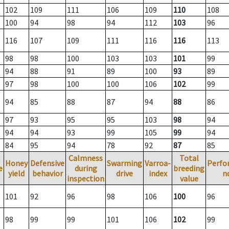
102
109
111
106
109
110
108
100
94
98
94
112
103
96
116
107
109
111
116
116
113
98
98
100
103
103
101
99
94
88
91
89
100
93
89
97
98
100
100
106
102
99
94
85
88
87
94
88
86
97
93
95
95
103
98
94
94
94
93
99
105
99
94
84
95
94
78
92
87
85
Calmness
Total
Honey
Defensive
Swarming
Varroa-
Perfo
e
during
breeding
yield
behavior
drive
index
n
inspection
value
101
92
96
98
106
100
96
98
99
99
101
106
102
99