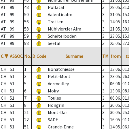
AT
99
46
Mühldorfer Ochsenalm
3
31.05.
15.
AT
99
48
Pöllatal
3
28.05.
31.
AT
99
50
Valentinalm
3
31.05.
15.
AT
99
56
Tratten
3
14.05.
16.
AT
99
58
Mühlviertler Alm
3
21.05.
30.
AT
99
59
Scheiterboden
3
23.05.
15.
AT
99
98
Seetal
3
25.05.
27.
C
▼
ASSOC
No.
D
Code
Surname
TM
from
t
CH
51
1
Bonatchiesse
3
13.06.
01.
CH
51
3
Petit-Mont
3
23.05.
26.
CH
51
5
Vermeilley
3
06.06.
01.
CH
51
6
Moiry
3
13.06.
08.
CH
51
7
Toules
3
06.06.
01.
CH
51
8
Hongrin
3
30.05.
01.
CH
51
21
Mont-Dar
3
30.05.
25.
CH
51
22
SADE
3
16.05.
01.
CH
51
51
Grande-Enne
3
14.05.
06.