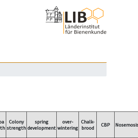
oa
Colony
spring
over-
Chalk-
CBP
Nosemosi
th
strength
development
wintering
brood