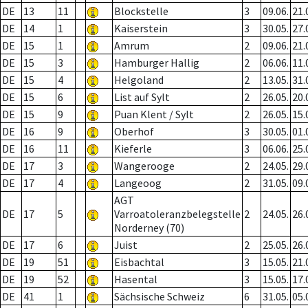
DE
13
11
Blockstelle
3
09.06.
21.
DE
14
1
Kaiserstein
3
30.05.
27.
DE
15
1
Amrum
2
09.06.
21.
DE
15
3
Hamburger Hallig
2
06.06.
11.
DE
15
4
Helgoland
2
13.05.
31.
DE
15
6
List auf Sylt
2
26.05.
20.
DE
15
9
Puan Klent / Sylt
2
26.05.
15.
DE
16
9
Oberhof
3
30.05.
01.
DE
16
11
Kieferle
3
06.06.
25.
DE
17
3
Wangerooge
2
24.05.
29.
DE
17
4
Langeoog
2
31.05.
09.
AGT
DE
17
5
Varroatoleranzbelegstelle
2
24.05.
26.
Norderney (70)
DE
17
6
Juist
2
25.05.
26.
DE
19
51
Eisbachtal
3
15.05.
21.
DE
19
52
Hasental
3
15.05.
17.
DE
41
1
Sächsische Schweiz
6
31.05.
05.