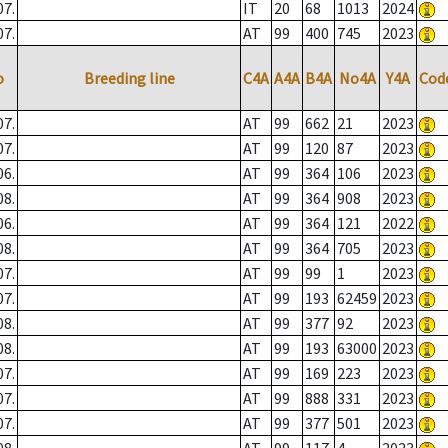
07.
IT
20
68
1013
2024
07.
AT
99
400
745
2023
o
Breeding line
C4A
A4A
B4A
No4A
Y4A
Cod
07.
AT
99
662
21
2023
07.
AT
99
120
87
2023
06.
AT
99
364
106
2023
08.
AT
99
364
908
2023
06.
AT
99
364
121
2022
08.
AT
99
364
705
2023
07.
AT
99
99
1
2023
07.
AT
99
193
62459
2023
08.
AT
99
377
92
2023
08.
AT
99
193
63000
2023
07.
AT
99
169
223
2023
07.
AT
99
888
331
2023
07.
AT
99
377
501
2023