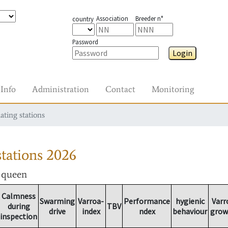
Association
Breeder n°
country
Password
Login
Info
Administration
Contact
Monitoring
ating stations
tations
2026
r queen
Calmness
Swarming
Varroa-
Performance
hygienic
Varr
during
TBV
drive
index
ndex
behaviour
grow
inspection